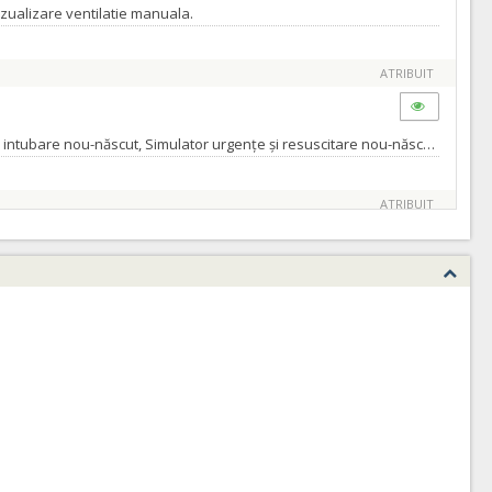
izualizare ventilatie manuala.
ATRIBUIT
Se vor achizitiona echipamente medicale: Simulator complex, cu multiple module pentru scenarii de ventilație mecanic, Manechin cap intubare nou-născut, Simulator urgențe și resuscitare nou-născut model avansat și chit anomalii congenitale, Simulator didactic pentru toracocenteza, Simulator procedural pentru efectuarea paracentezei, Simulator virtual haptic pentru practicarea endoscopiei și colonoscopiei, Simulator pentru bronhoscopie bazat pe realitate virtuală, Simulator pelvic virtual, impreuna cu accesoriile obligatorii.
ATRIBUIT