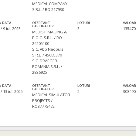
MEDICAL COMPANY
S.R.L. / RO 217930
/ DATA
OFERTANT
LOTURI
VALOAR
CASTIGATOR
/ 9 iul. 2025
3
135470
MEDIST IMAGING &
P.O.C. S.R.L. / RO
24205100
S.C. Abb Neopuls
S.R.L. / 45685370
S.C. DRAEGER
ROMANIA S.R.L. /
2836925
/ DATA
OFERTANT
LOTURI
VALOAR
CASTIGATOR
/ 13 iul. 2025
2
308490
MEDICAL SIMULATOR
PROJECTS /
RO37775472