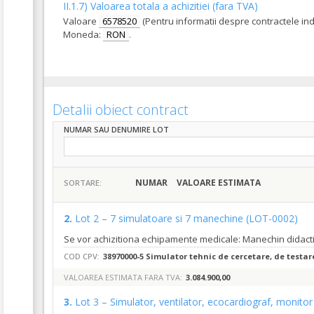
II.1.7) Valoarea totala a achizitiei (fara TVA)
Valoare
6578520
(Pentru informatii despre contractele in
Moneda:
RON
.
Detalii obiect contract
NUMAR SAU DENUMIRE LOT
NUMAR
VALOARE ESTIMATA
SORTARE:
2.
Lot 2 – 7 simulatoare si 7 manechine
(LOT-0002)
COD CPV:
38970000-5 Simulator tehnic de cercetare, de testare 
VALOAREA ESTIMATA FARA TVA:
3.084.900,00
3.
Lot 3 – Simulator, ventilator, ecocardiograf, monitor