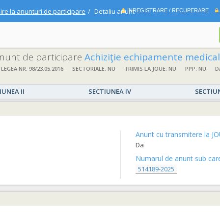
ire la anunturi de participare
Detaliu anunt
INREGISTRARE / RECUPERARE
 anunt de participare
Achiziţie echipamente medicale Centrul de formare, aferente proiectului „Extinderea si modernizarea compartimentului de terapie intensiv
 LEGEA NR. 98/23.05.2016
SECTORIALE: NU
TRIMIS LA JOUE: NU
PPP: NU
D
IUNEA II
SECTIUNEA IV
SECTIU
Anunt cu transmitere la JO
Da
Numarul de anunt sub care 
514189-2025