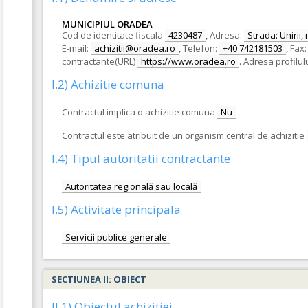
MUNICIPIUL ORADEA
Cod de identitate fiscala
4230487
,
Adresa:
Strada: Unirii, 
E-mail:
achizitii@oradea.ro
,
Telefon:
+40 742181503
,
Fax:
contractante(URL)
https://www.oradea.ro
.
Adresa profilul
I.2) Achizitie comuna
Contractul implica o achizitie comuna
Nu
.
Contractul este atribuit de un organism central de achizitie
I.4) Tipul autoritatii contractante
Autoritatea regională sau locală
I.5) Activitate principala
Servicii publice generale
SECTIUNEA II: OBIECT
II.1) Obiectul achizitiei