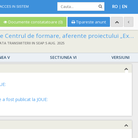
|
ACCES IN SISTEM
RO
EN
Documente constatatoare (0)
Tipareste anunt
a neonatala, dotarea cu echipamente specifice, amenajarea si dotarea unui centru regional de formare pentru pacientii critici nou-nascuti in cadrul Spitalului Clinic Judetean de Urgenta Bihor’’– Componenta 3
ATA TRANSMITERII IN SEAP:5 AUG. 2025
NEA V
SECTIUNEA VI
VERSIUNI
UE:
a fost publicat la JOUE: