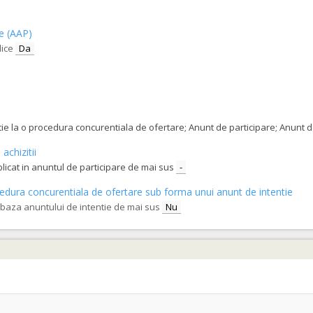
ce (AAP)
lice
Da
tatie la o procedura concurentiala de ofertare; Anunt de participare; Anunt
achizitii
blicat in anuntul de participare de mai sus
-
procedura concurentiala de ofertare sub forma unui anunt de intentie
e baza anuntului de intentie de mai sus
Nu