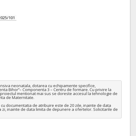
2025/101
tensiva neonatala, dotarea cu echipamente specifice, 
enta Bihor’’– Componenta 3 – Centru de formare. Cu privire la 
proiectul mentionat mai sus se doreste accesul la tehnologie de 
ta de Maternitate.

 cu documentatia de atribuire este de 20 zile, inainte de data 
 zi, inainte de data limita de depunere a ofertelor. Solicitarile de 