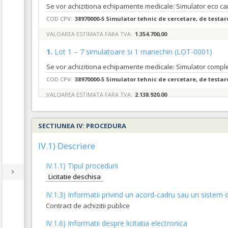
Se vor achizitiona echipamente medicale: Simulator eco car
COD CPV:
38970000-5 Simulator tehnic de cercetare, de testare 
VALOAREA ESTIMATA FARA TVA:
1.354.700,00
1.
Lot 1 – 7 simulatoare si 1 manechin
(LOT-0001)
COD CPV:
38970000-5 Simulator tehnic de cercetare, de testare 
VALOAREA ESTIMATA FARA TVA:
2.138.920,00
SECTIUNEA IV: PROCEDURA
IV.1) Descriere
IV.1.1) Tipul procedurii
Licitatie deschisa
IV.1.3) Informatii privind un acord-cadru sau un sistem d
Contract de achizitii publice
IV.1.6) Informatii despre licitatia electronica