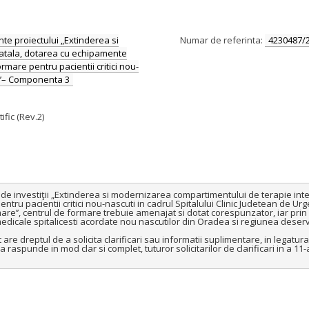
te proiectului „Extinderea si
Numar de referinta:
4230487/
atala, dotarea cu echipamente
mare pentru pacientii critici nou-
r’’– Componenta 3
ific (Rev.2)
i de investiţii „Extinderea si modernizarea compartimentului de terapie in
ru pacientii critici nou-nascuti in cadrul Spitalului Clinic Judetean de Urg
e’’, centrul de formare trebuie amenajat si dotat corespunzator, iar prin 
edicale spitalicesti acordate nou nascutilor din Oradea si regiunea deservi
e dreptul de a solicita clarificari sau informatii suplimentare, in legatura
aspunde in mod clar si complet, tuturor solicitarilor de clarificari in a 11-a