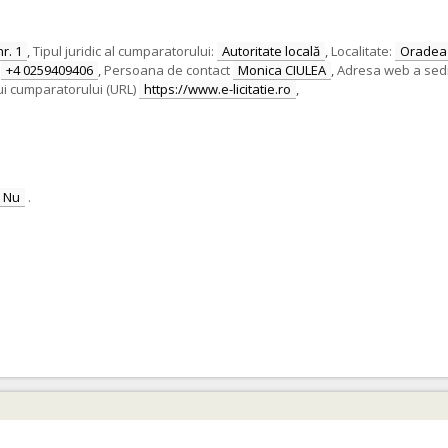
nr. 1
,
Tipul juridic al cumparatorului:
Autoritate locală
,
Localitate:
Oradea
+4 0259409406
,
Persoana de contact
Monica CIULEA
,
Adresa web a sediul
ui cumparatorului (URL)
https://www.e-licitatie.ro
,
Nu
.