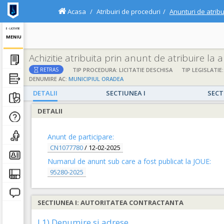
Acasa
Atribuiri de proceduri
Anunturi de atribu
E - LICITATIE
MENIU
Achizitie atribuita prin anunt de atribuire la
TIP PROCEDURA: LICITATIE DESCHISA
TIP LEGISLATIE:
RETRAS
DENUMIRE AC:
MUNICIPIUL ORADEA
DETALII
SECTIUNEA I
SECT
DETALII
Anunt de participare:
CN1077780
/
12-02-2025
Numarul de anunt sub care a fost publicat la JOUE:
95280-2025
SECTIUNEA I: AUTORITATEA CONTRACTANTA
I.1) Denumire si adrese