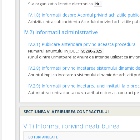
S-a organizat o licitatie electronica
Nu
IV.1.8) Informatii despre Acordul privind achizitiile publi
Achizitia intra sub incidenta Acordului privind achizitiile pub
IV.2) Informatii administrative
IV.2.1) Publicare anterioara privind aceasta procedura:
Numarul anuntului in JOUE:
95280-2025
(Unul dintre urmatoarele: Anunt de intentie utilizat ca invi
IV.2.8) Informatii privind incetarea sistemului dinamic de 
Anuntul implica incetarea sistemului dinamic de achizitii pu
IV.2.9) Informatii privind incetarea unei invitatii la o 
Autoritatea contractanta nu va atribui niciun alt contract p
SECTIUNEA V: ATRIBUIREA CONTRACTULUI
V.1) Informatii privind neatribuirea
LOTURI ANULATE