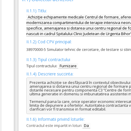
II.1.1) Titlu:
Achiziţie echipamente medicale Centrul de formare, aferen
modernizarea compartimentului de terapie intensiva neon
specifice, amenajarea si dotarea unui centru regional de for
nascuti in cadrul Spitalului Clinic Judetean de Urgenta Biho
II.1.2) Cod CPV principal:
38970000-5 Simulator tehnic de cercetare, de testare si stiint
II.1.3) Tipul contractului
Tipul contractului:
Furnizare
II.1.4) Descriere succinta:
Prezenta achiziție se desfășoară în contextul obiectivulu
amenajarea si dotarea unui centru regional de formare pent
dotarile necesare pentru componenta C3 ’’Centre de formar
ultima generatie in domeniu si imbunatatirea asistentei m
Termenul pana la care, orice operator economic interesat ar
limita de depunere a ofertelor. Autoritatea contractanta va r
clarificari vor fi transmise in format editabil.
II.1.6) Informatii privind loturile:
Contractul este impartit in loturi
Da