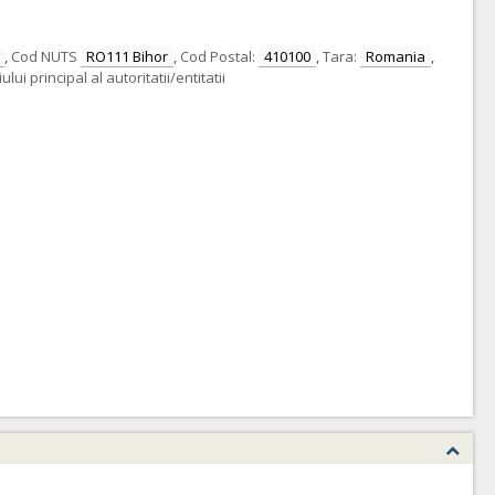
,
Cod NUTS
RO111 Bihor
,
Cod Postal:
410100
,
Tara:
Romania
,
ui principal al autoritatii/entitatii