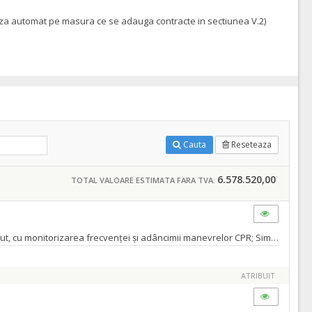
teaza automat pe masura ce se adauga contracte in sectiunea V.2)
Cauta
Reseteaza
6.578.520,00
TOTAL VALOARE ESTIMATA FARA TVA:
Se vor achizitiona echipamente medicale: Manechin didactic corp întreg dedicat instruirii în resuscitarea cardiopulmonară la nou născut, cu monitorizarea frecvenței și adâncimii manevrelor CPR; Simulator de funcții vitale, licență software și scenarii din programul de resuscitare neonatală; Simulator de naștere de tip pelvis Manechin didactic pentru practicarea accesului vascular la copil și nou-născut; Manechin didactic avansat pentru exersarea recoltării sângelui venos, arterial, hemodializei şi fidelitate înaltă din punct de vedere anatomic; Manechin PICC line acces îngrijire și îndepărtarea cateterelor centrale si periferice; Manechin didactic pentru exersarea puncției lombare și anesteziei epidurale la copii; Simulator ECG; Simulator ecografie cardiacă; Manechin didactic pentru exersarea dializei peritoneală; Simulator ECMO; Manechin traheostoma gastrostomă; Simulator haptic ecografie obstetricala si ginecologica; Simulator fat prematur
ATRIBUIT