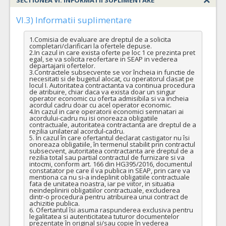
SECTIUNEA VI: INFORMATII SUPLIMENTARE
VI.3) Informatii suplimentare
1.Comisia de evaluare are dreptul de a solicita 
completari/clarificari la ofertele depuse.

2.In cazul in care exista oferte pe loc 1 ce prezinta pret 
egal, se va solicita reofertare in SEAP in vederea 
departajarii ofertelor.

3.Contractele subsecvente se vor încheia in functie de 
necesitati si de bugetul alocat, cu operatorul clasat pe 
locul I. Autoritatea contractanta va continua procedura 
de atribuire, chiar daca va exista doar un singur 
operator economic cu oferta admisibila si va incheia 
acordul cadru doar cu acel operator economic.

4.In cazul in care operatorii economici semnatari ai 
acordului-cadru nu isi onoreaza obligatiile 
contractuale, autoritatea contractanta are dreptul de a 
rezilia unilateral acordul-cadru.

5. În cazul în care ofertantul declarat castigator nu îsi 
onoreaza obligatiile, în termenul stabilit prin contractul 
subsecvent, autoritatea contractanta are dreptul de a 
rezilia total sau partial contractul de furnizare si va 
intocmi, conform art. 166 din HG395/2016, documentul 
constatator pe care il va publica in SEAP, prin care va 
mentiona ca nu si-a indeplinit obligatiile contractuale 
fata de unitatea noastra, iar pe viitor, in situatia 
neindeplinirii obligatiilor contractuale, excluderea 
dintr-o procedura pentru atribuirea unui contract de 
achizitie publica.

6. Ofertantul îsi asuma raspunderea exclusiva pentru 
legalitatea si autenticitatea tuturor documentelor 
prezentate în original si/sau copie în vederea 