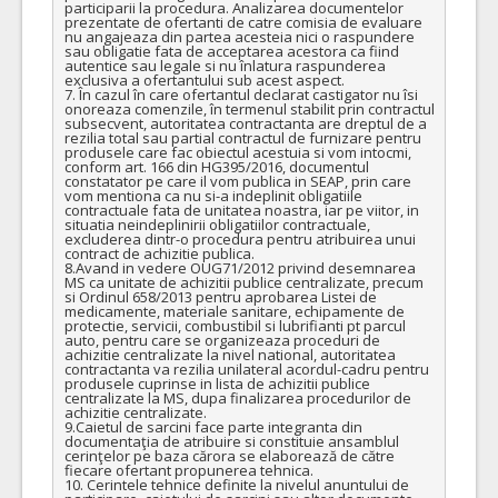
participarii la procedura. Analizarea documentelor 
prezentate de ofertanti de catre comisia de evaluare 
nu angajeaza din partea acesteia nici o raspundere 
sau obligatie fata de acceptarea acestora ca fiind 
autentice sau legale si nu înlatura raspunderea 
exclusiva a ofertantului sub acest aspect.

7. În cazul în care ofertantul declarat castigator nu îsi 
onoreaza comenzile, în termenul stabilit prin contractul 
subsecvent, autoritatea contractanta are dreptul de a 
rezilia total sau partial contractul de furnizare pentru 
produsele care fac obiectul acestuia si vom intocmi, 
conform art. 166 din HG395/2016, documentul 
constatator pe care il vom publica in SEAP, prin care 
vom mentiona ca nu si-a indeplinit obligatiile 
contractuale fata de unitatea noastra, iar pe viitor, in 
situatia neindeplinirii obligatiilor contractuale, 
excluderea dintr-o procedura pentru atribuirea unui 
contract de achizitie publica.

8.Avand in vedere OUG71/2012 privind desemnarea 
MS ca unitate de achizitii publice centralizate, precum 
si Ordinul 658/2013 pentru aprobarea Listei de 
medicamente, materiale sanitare, echipamente de 
protectie, servicii, combustibil si lubrifianti pt parcul 
auto, pentru care se organizeaza proceduri de 
achizitie centralizate la nivel national, autoritatea 
contractanta va rezilia unilateral acordul-cadru pentru 
produsele cuprinse in lista de achizitii publice 
centralizate la MS, dupa finalizarea procedurilor de 
achizitie centralizate.

9.Caietul de sarcini face parte integranta din 
documentaţia de atribuire si constituie ansamblul 
cerinţelor pe baza cărora se elaborează de către 
fiecare ofertant propunerea tehnica.

10. Cerintele tehnice definite la nivelul anuntului de 