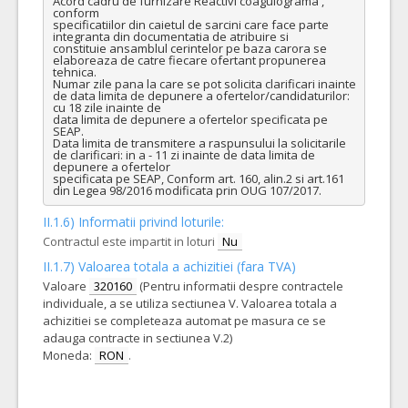
Acord cadru de furnizare Reactivi coagulograma , 
conform

specificatiilor din caietul de sarcini care face parte 
integranta din documentatia de atribuire si

constituie ansamblul cerintelor pe baza carora se 
elaboreaza de catre fiecare ofertant propunerea 
tehnica.

Numar zile pana la care se pot solicita clarificari inainte 
de data limita de depunere a ofertelor/candidaturilor: 
cu 18 zile inainte de

data limita de depunere a ofertelor specificata pe 
SEAP.

Data limita de transmitere a raspunsului la solicitarile 
de clarificari: in a - 11 zi inainte de data limita de 
depunere a ofertelor

specificata pe SEAP, Conform art. 160, alin.2 si art.161 
din Legea 98/2016 modificata prin OUG 107/2017.
II.1.6) Informatii privind loturile:
Contractul este impartit in loturi
Nu
II.1.7) Valoarea totala a achizitiei (fara TVA)
Valoare
320160
(Pentru informatii despre contractele
individuale, a se utiliza sectiunea V. Valoarea totala a
achizitiei se completeaza automat pe masura ce se
adauga contracte in sectiunea V.2)
Moneda:
RON
.