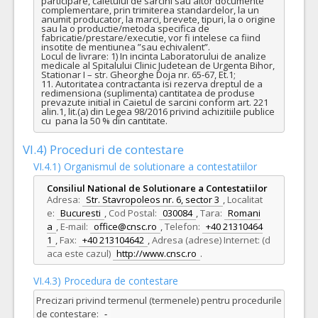
participare, caietului de sarcini sau altor documente 
complementare, prin trimiterea standardelor, la un 
anumit producator, la marci, brevete, tipuri, la o origine 
sau la o productie/metoda specifica de 
fabricatie/prestare/executie, vor fi intelese ca fiind 
insotite de mentiunea ”sau echivalent”.

Locul de livrare: 1) In incinta Laboratorului de analize 
medicale al Spitalului Clinic Judetean de Urgenta Bihor, 
Stationar I – str. Gheorghe Doja nr. 65-67, Et.1;

11. Autoritatea contractanta isi rezerva dreptul de a 
redimensiona (suplimenta) cantitatea de produse 
prevazute initial in Caietul de sarcini conform art. 221 
alin.1, lit.(a) din Legea 98/2016 privind achizitiile publice 
cu  pana la 50 % din cantitate.
VI.4) Proceduri de contestare
VI.4.1) Organismul de solutionare a contestatiilor
Consiliul National de Solutionare a Contestatiilor
Adresa:
Str. Stavropoleos nr. 6, sector 3
,
Localitat
e:
Bucuresti
,
Cod Postal:
030084
,
Tara:
Romani
a
,
E-mail:
office@cnsc.ro
,
Telefon:
+40 21310464
1
,
Fax:
+40 213104642
,
Adresa (adrese) Internet: (d
aca este cazul)
http://www.cnsc.ro
.
VI.4.3) Procedura de contestare
Precizari privind termenul (termenele) pentru procedurile
de contestare:
-