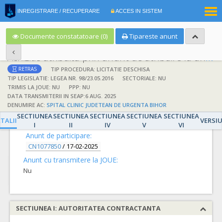
|
INREGISTRARE / RECUPERARE
ACCES IN SISTEM
RO
EN
Documente constatatoare (0)
Tipareste anunt
Achizitie atribuita prin anunt de atribuire la anunt de participare
TIP PROCEDURA: LICITATIE DESCHISA
RETRAS
TIP LEGISLATIE: LEGEA NR. 98/23.05.2016
SECTORIALE: NU
TRIMIS LA JOUE: NU
PPP: NU
DATA TRANSMITERII IN SEAP:6 AUG. 2025
DENUMIRE AC:
SPITAL CLINIC JUDETEAN DE URGENTA BIHOR
DETALII
SECTIUNEA
SECTIUNEA
SECTIUNEA
SECTIUNEA
SECTIUNEA
TALII
VERSI
I
II
IV
V
VI
Anunt de participare:
CN1077850
/
17-02-2025
Anunt cu transmitere la JOUE:
Nu
SECTIUNEA I: AUTORITATEA CONTRACTANTA