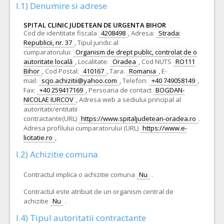
I.1) Denumire si adrese
SPITAL CLINIC JUDETEAN DE URGENTA BIHOR
Cod de identitate fiscala
4208498
,
Adresa:
Strada:
Republicii, nr. 37
,
Tipul juridic al
cumparatorului:
Organism de drept public, controlat de o
autoritate locală
,
Localitate:
Oradea
,
Cod NUTS
RO111
Bihor
,
Cod Postal:
410167
,
Tara:
Romania
,
E-
mail:
scjo.achizitii@yahoo.com
,
Telefon:
+40 749058149
,
Fax:
+40 259417169
,
Persoana de contact
BOGDAN-
NICOLAE IURCOV
,
Adresa web a sediului principal al
autoritatii/entitatii
contractante(URL)
https://www.spitaljudetean-oradea.ro
.
Adresa profilului cumparatorului (URL)
https://www.e-
licitatie.ro
,
I.2) Achizitie comuna
Contractul implica o achizitie comuna
Nu
.
Contractul este atribuit de un organism central de
achizitie
Nu
.
I.4) Tipul autoritatii contractante