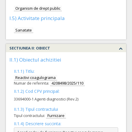
Organism de drept public
I.5) Activitate principala
Sanatate
SECTIUNEA II: OBIECT
II.1) Obiectul achizitiei
II.1.1) Titlu:
Reactivi coagulograma
Numar de referinta:
4208498/2025/110
II.1.2) Cod CPV principal:
33694000-1 Agenti diagnostici (Rev.2)
II.1.3) Tipul contractului
Tipul contractului:
Furnizare
II.1.4) Descriere succinta: