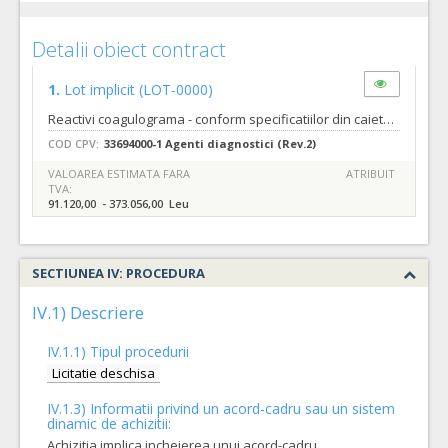
Detalii obiect contract
1.
Lot implicit
(LOT-0000)
Reactivi coagulograma - conform specificatiilor din caietul de sarcini care face parte integranta din documentatia de atribuire si constituie ansamblul cerintelor pe baza carora se elaboreaza de catre fiecare ofertant propunerea tehnica. 1. COAGULOGRAMA PT (INR) Cantitatea minima AC/12 LUNI = 3400 BUC; Cantitatea maxima AC/36 LUNI = 13920 BUC; Cantitatea minima CS/1 LUNA = 450 BUC; Cantitatea maxima CS/12 LUNI = 5640 BUC; 2. COAGULOGRAMA APTT Cantitatea minima AC/12 LUNI = 3400 BUC; Cantitatea maxima AC/36 LUNI = 13920 BUC; Cantitatea minima CS/1 LUNA = 450 BUC; Cantitatea maxima CS/12 LUNI = 5640 BUC;
COD CPV:
33694000-1 Agenti diagnostici (Rev.2)
VALOAREA ESTIMATA FARA
ATRIBUIT
TVA:
91.120,00 - 373.056,00 Leu
SECTIUNEA IV: PROCEDURA
IV.1) Descriere
IV.1.1) Tipul procedurii
Licitatie deschisa
IV.1.3) Informatii privind un acord-cadru sau un sistem
dinamic de achizitii:
Achizitia implica incheierea unui acord-cadru