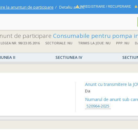
ire la anunturi de participare
Detaliu anunt
INREGISTRARE / RECUPERARE
 anunt de participare
Consumabile pentru pompa ins
 LEGEA NR. 98/23.05.2016
SECTORIALE: NU
TRIMIS LA JOUE: NU
PPP: NU
D
IUNEA II
SECTIUNEA IV
SECTIU
Anunt cu transmitere la JO
Da
Numarul de anunt sub care 
520964-2025