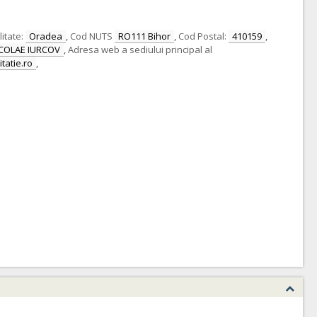
itate:
Oradea
,
Cod NUTS
RO111 Bihor
,
Cod Postal:
410159
,
COLAE IURCOV
,
Adresa web a sediului principal al
itatie.ro
,