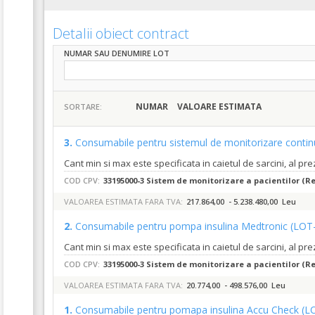
Detalii obiect contract
NUMAR SAU DENUMIRE LOT
NUMAR
VALOARE ESTIMATA
SORTARE:
3.
Consumabile pentru sistemul de monitorizare contin
Cant min si max este specificata in caietul de sarcini, al pr
COD CPV:
33195000-3 Sistem de monitorizare a pacientilor (Re
VALOAREA ESTIMATA FARA TVA:
217.864,00 - 5.238.480,00 Leu
2.
Consumabile pentru pompa insulina Medtronic
(LOT
Cant min si max este specificata in caietul de sarcini, al pr
COD CPV:
33195000-3 Sistem de monitorizare a pacientilor (Re
VALOAREA ESTIMATA FARA TVA:
20.774,00 - 498.576,00 Leu
1.
Consumabile pentru pomapa insulina Accu Check
(L