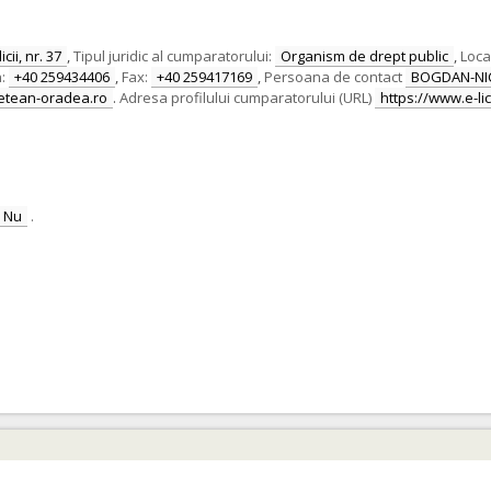
cii, nr. 37
,
Tipul juridic al cumparatorului:
Organism de drept public
,
Local
:
+40 259434406
,
Fax:
+40 259417169
,
Persoana de contact
BOGDAN-NI
detean-oradea.ro
.
Adresa profilului cumparatorului (URL)
https://www.e-lic
Nu
.