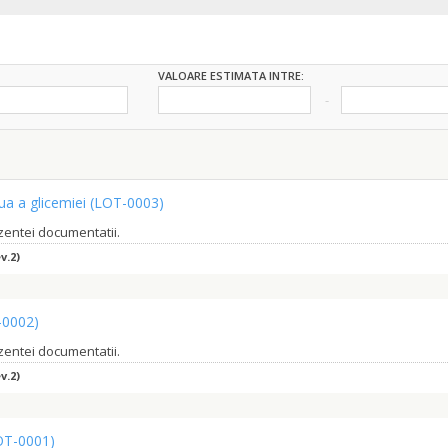
VALOARE ESTIMATA INTRE:
ua a glicemiei
(LOT-0003)
ezentei documentatii.
v.2)
-0002)
ezentei documentatii.
v.2)
OT-0001)