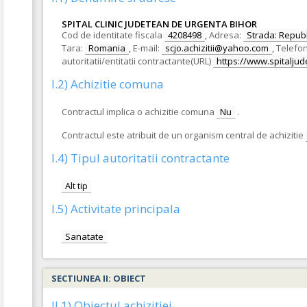
SPITAL CLINIC JUDETEAN DE URGENTA BIHOR
Cod de identitate fiscala
4208498
,
Adresa:
Strada: Republi
Tara:
Romania
,
E-mail:
scjo.achizitii@yahoo.com
,
Telefon
autoritatii/entitatii contractante(URL)
https://www.spitalju
I.2) Achizitie comuna
Contractul implica o achizitie comuna
Nu
.
Contractul este atribuit de un organism central de achizitie
I.4) Tipul autoritatii contractante
Alt tip
I.5) Activitate principala
Sanatate
SECTIUNEA II: OBIECT
II.1) Obiectul achizitiei