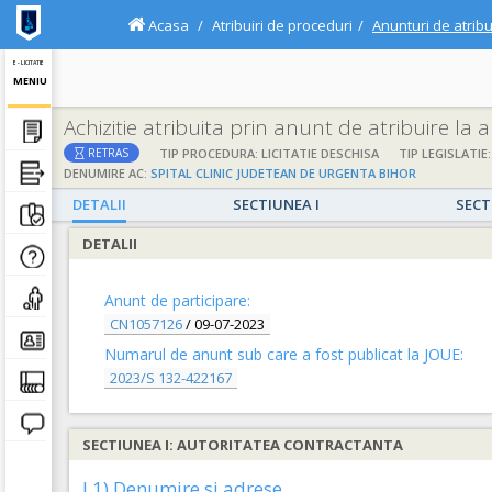
Acasa
Atribuiri de proceduri
Anunturi de atribu
E - LICITATIE
MENIU
Achizitie atribuita prin anunt de atribuire la
TIP PROCEDURA: LICITATIE DESCHISA
TIP LEGISLATIE:
RETRAS
DENUMIRE AC:
SPITAL CLINIC JUDETEAN DE URGENTA BIHOR
DETALII
SECTIUNEA I
SECT
DETALII
Anunt de participare:
CN1057126
/
09-07-2023
Numarul de anunt sub care a fost publicat la JOUE:
2023/S 132-422167
SECTIUNEA I: AUTORITATEA CONTRACTANTA
I.1) Denumire si adrese