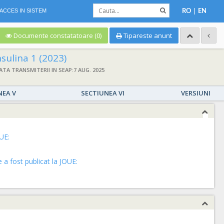
|
ACCES IN SISTEM
RO
EN
Documente constatatoare (0)
Tipareste anunt
ulina 1 (2023)
ATA TRANSMITERII IN SEAP:7 AUG. 2025
NEA V
SECTIUNEA VI
VERSIUNI
UE:
a fost publicat la JOUE: