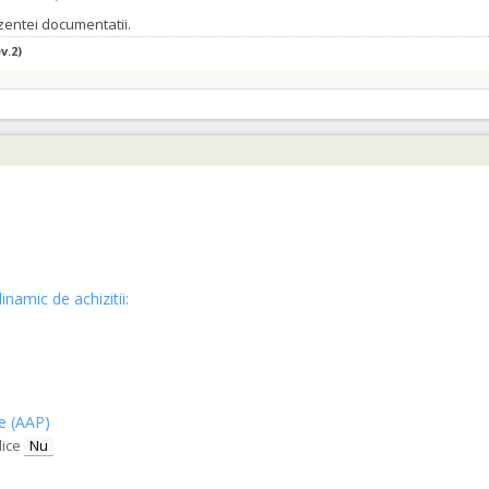
ezentei documentatii.
v.2)
inamic de achizitii:
ce (AAP)
lice
Nu