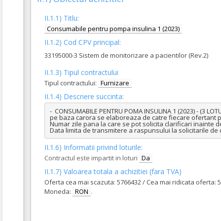
II.1.1) Titlu:
Consumabile pentru pompa insulina 1 (2023)
II.1.2) Cod CPV principal:
33195000-3 Sistem de monitorizare a pacientilor (Rev.2)
II.1.3) Tipul contractului
Tipul contractului:
Furnizare
II.1.4) Descriere succinta:
-  CONSUMABILE PENTRU POMA INSULINA 1 (2023) - (3 LOTURI) 
pe baza carora se elaboreaza de catre fiecare ofertant p
Numar zile pana la care se pot solicita clarificari inainte d
Data limita de transmitere a raspunsului la solicitarile de 
II.1.6) Informatii privind loturile:
Contractul este impartit in loturi
Da
II.1.7) Valoarea totala a achizitiei (fara TVA)
Oferta cea mai scazuta: 5766432 / Cea mai ridicata oferta: 
Moneda:
RON
.