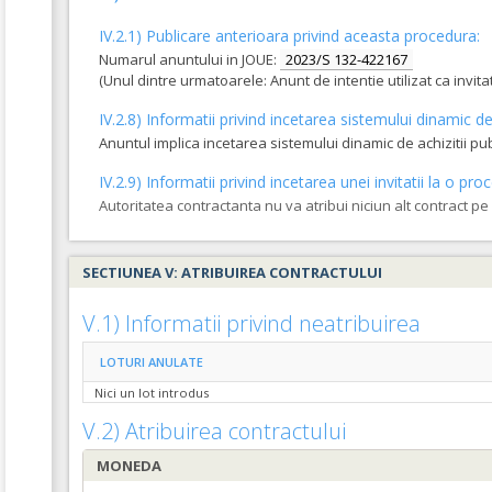
IV.2.1) Publicare anterioara privind aceasta procedura:
Numarul anuntului in JOUE:
2023/S 132-422167
(Unul dintre urmatoarele: Anunt de intentie utilizat ca invi
IV.2.8) Informatii privind incetarea sistemului dinamic de 
Anuntul implica incetarea sistemului dinamic de achizitii pu
IV.2.9) Informatii privind incetarea unei invitatii la o 
Autoritatea contractanta nu va atribui niciun alt contract p
SECTIUNEA V: ATRIBUIREA CONTRACTULUI
V.1) Informatii privind neatribuirea
LOTURI ANULATE
Nici un lot introdus
V.2) Atribuirea contractului
MONEDA