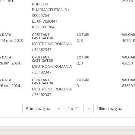
 / 1 oct.
1
29376 
RUBICON
PHARMACEUTICALS /
30099764
LUAN VISION /
RO23801784
/ DATA
OFERTANT
LOTURI
VALOAR
CASTIGATOR
 14 dec. 2023
2, 3
16764
MEDTRONIC ROMANIA
/ 35182347
/ DATA
OFERTANT
LOTURI
VALOAR
CASTIGATOR
28 ian. 2024
2, 3
43858
MEDTRONIC ROMANIA
/ 35182347
/ DATA
OFERTANT
LOTURI
VALOAR
CASTIGATOR
28 ian. 2024
3
83630
MEDTRONIC ROMANIA
/ 35182347
Prima pagina
<
1 of 11
>
Ultima pagina