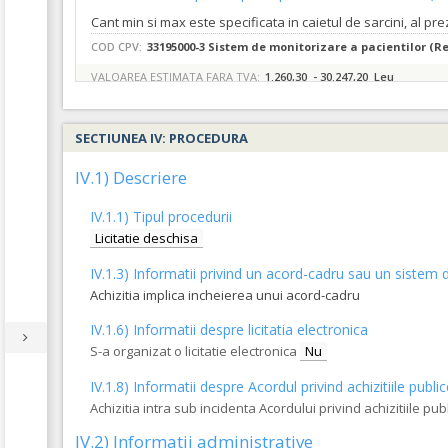
Cant min si max este specificata in caietul de sarcini, al pr
COD CPV:
33195000-3 Sistem de monitorizare a pacientilor (Re
VALOAREA ESTIMATA FARA TVA:
1.260,30 - 30.247,20 Leu
SECTIUNEA IV: PROCEDURA
IV.1) Descriere
IV.1.1) Tipul procedurii
Licitatie deschisa
IV.1.3) Informatii privind un acord-cadru sau un sistem d
Achizitia implica incheierea unui acord-cadru
IV.1.6) Informatii despre licitatia electronica
S-a organizat o licitatie electronica
Nu
IV.1.8) Informatii despre Acordul privind achizitiile publi
Achizitia intra sub incidenta Acordului privind achizitiile pub
IV.2) Informatii administrative