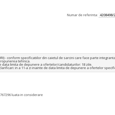
Numar de referinta:
4208498/
- conform specificatiilor din caietul de sarcini care face parte integranta
ropunerea tehnica.

e data limita de depunere a ofertelor/candidaturilor: 18 zile.

clarificari: in a 11-a zi inainte de data limita de depunere a ofertelor speci
5767296 luata in considerare