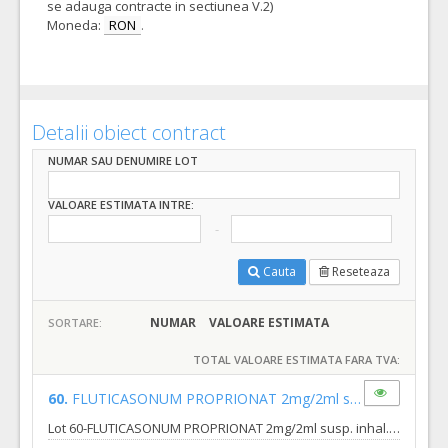
se adauga contracte in sectiunea V.2)
Moneda:
RON
.
Detalii obiect contract
NUMAR SAU DENUMIRE LOT
VALOARE ESTIMATA INTRE:
Cauta
Reseteaza
NUMAR
VALOARE ESTIMATA
SORTARE:
TOTAL VALOARE ESTIMATA FARA TVA:
60.
FLUTICASONUM PROPRIONAT 2mg/2ml susp. inhal. prin nebulizator 2mg/2ml fiola 2,5ml
Lot 60-FLUTICASONUM PROPRIONAT 2mg/2ml susp. inhal. prin nebulizator 2mg/2ml fiola 2,5ml - pentru cantitati minime si maxime, pret unitar estimat si specificatii tehnice vezi caietul de sarcini si centralizatorul procedurii