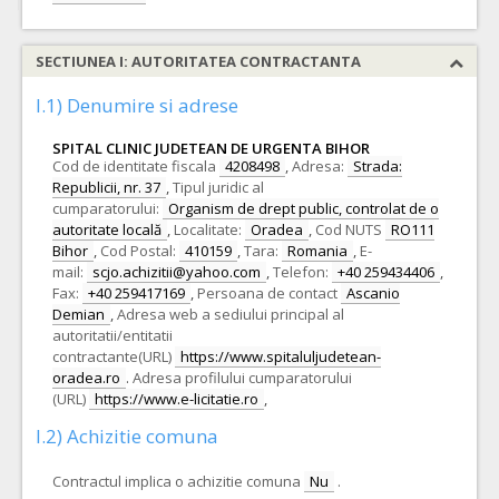
SECTIUNEA I: AUTORITATEA CONTRACTANTA
I.1) Denumire si adrese
SPITAL CLINIC JUDETEAN DE URGENTA BIHOR
Cod de identitate fiscala
4208498
,
Adresa:
Strada:
Republicii, nr. 37
,
Tipul juridic al
cumparatorului:
Organism de drept public, controlat de o
autoritate locală
,
Localitate:
Oradea
,
Cod NUTS
RO111
Bihor
,
Cod Postal:
410159
,
Tara:
Romania
,
E-
mail:
scjo.achizitii@yahoo.com
,
Telefon:
+40 259434406
,
Fax:
+40 259417169
,
Persoana de contact
Ascanio
Demian
,
Adresa web a sediului principal al
autoritatii/entitatii
contractante(URL)
https://www.spitaluljudetean-
oradea.ro
.
Adresa profilului cumparatorului
(URL)
https://www.e-licitatie.ro
,
I.2) Achizitie comuna
Contractul implica o achizitie comuna
Nu
.