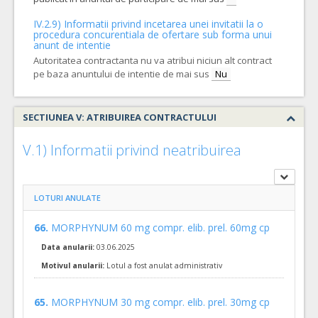
COD CPV:
IV.2.9) Informatii privind incetarea unei invitatii la o
33642200-4 Corticosteroizi pentru uz sistemic (Rev.2)
procedura concurentiala de ofertare sub forma unui
anunt de intentie
VALOAREA ESTIMATA FARA
ANULAT
Autoritatea contractanta nu va atribui niciun alt contract
TVA:
3.163,98 - 151.871,18 Leu
pe baza anuntului de intentie de mai sus
Nu
39.
ATRACURIUM 50mg sol inj./perf. 10mg/ml fiola 5ml
(LOT-
Lot 39-ATRACURIUM 50mg sol inj./perf. 10mg/ml fiola 5ml - pentru cantitati minime si maxime, pret unitar estimat si specificatii tehnice vezi caietul de sarcini si centralizatorul procedurii
SECTIUNEA V: ATRIBUIREA CONTRACTULUI
COD CPV:
33632200-1 Miorelaxanti (Rev.2)
V.1) Informatii privind neatribuirea
VALOAREA ESTIMATA FARA
ANULAT
TVA:
146,15 - 7.015,20 Leu
LOTURI ANULATE
41.
CHLORQUINALDOLUM pulbere pulbere cut 30mg/g fl 12gr
Lot 41-CHLORQUINALDOLUM pulbere pulbere cut 30mg/g fl 12gr - pentru cantitati minime si maxime, pret unitar estimat si specificatii tehnice vezi caietul de sarcini si centralizatorul procedurii
66.
MORPHYNUM 60 mg compr. elib. prel. 60mg cp
COD CPV:
Data anularii:
03.06.2025
33631000-2 Medicamente utilizate in dermatologie (Rev.2)
Motivul anularii:
Lotul a fost anulat administrativ
VALOAREA ESTIMATA FARA
ANULAT
TVA:
689,70 - 33.105,60 Leu
65.
MORPHYNUM 30 mg compr. elib. prel. 30mg cp