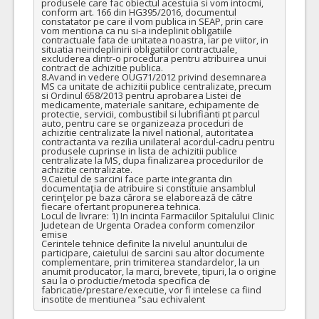
produsele care fac obiectul acestuia si vom intocmi, 
9.
TENECTEPLAZUM 10000 UI pulb. + solv. pt. sol. inj. 5mg/ml (1000 u/ml) fl + ser + disp
conform art. 166 din HG395/2016, documentul 
constatator pe care il vom publica in SEAP, prin care 
vom mentiona ca nu si-a indeplinit obligatiile 
Lot 9-TENECTEPLAZUM 10000 UI pulb. + solv. pt. sol. inj. 5mg/ml (1000 u/ml) fl + ser + disp - pentru cantitati minime si maxime, pret unitar estimat si specificatii tehnice vezi caietul de sarcini si centralizatorul procedurii
contractuale fata de unitatea noastra, iar pe viitor, in 
situatia neindeplinirii obligatiilor contractuale, 
COD CPV:
excluderea dintr-o procedura pentru atribuirea unui 
33622000-6 Medicamente pentru sistemul cardiovascular (Rev.2)
contract de achizitie publica.

8.Avand in vedere OUG71/2012 privind desemnarea 
VALOAREA ESTIMATA FARA
ATRIBUIT
MS ca unitate de achizitii publice centralizate, precum 
TVA:
si Ordinul 658/2013 pentru aprobarea Listei de 
7.373,04 - 353.905,92 Leu
medicamente, materiale sanitare, echipamente de 
protectie, servicii, combustibil si lubrifianti pt parcul 
auto, pentru care se organizeaza proceduri de 
14.
URAPIDILUM 25MG/ML sol. inj. 25mg/5ml fiola 5ml
(LOT-
achizitie centralizate la nivel national, autoritatea 
contractanta va rezilia unilateral acordul-cadru pentru 
Lot 14-URAPIDILUM 25MG/ML sol. inj. 25mg/5ml fiola 5ml - pentru cantitati minime si maxime, pret unitar estimat si specificatii tehnice vezi caietul de sarcini si centralizatorul procedurii
produsele cuprinse in lista de achizitii publice 
centralizate la MS, dupa finalizarea procedurilor de 
COD CPV:
33622200-8 Antihipertensive (Rev.2)
achizitie centralizate.

9.Caietul de sarcini face parte integranta din 
documentaţia de atribuire si constituie ansamblul 
VALOAREA ESTIMATA FARA
ATRIBUIT
cerinţelor pe baza cărora se elaborează de către 
TVA:
fiecare ofertant propunerea tehnica.

9.680,60 - 464.668,80 Leu
Locul de livrare: 1) In incinta Farmaciilor Spitalului Clinic 
Judetean de Urgenta Oradea conform comenzilor 
emise

13.
URAPIDILUM 100MG conc. pt. sol. perf. 100mg f 20ml
(LO
Cerintele tehnice definite la nivelul anuntului de 
participare, caietului de sarcini sau altor documente 
Lot 13-URAPIDILUM 100MG conc. pt. sol. perf. 100mg f 20ml - pentru cantitati minime si maxime, pret unitar estimat si specificatii tehnice vezi caietul de sarcini si centralizatorul procedurii
complementare, prin trimiterea standardelor, la un 
anumit producator, la marci, brevete, tipuri, la o origine 
COD CPV:
33622200-8 Antihipertensive (Rev.2)
sau la o productie/metoda specifica de 
fabricatie/prestare/executie, vor fi intelese ca fiind 
VALOAREA ESTIMATA FARA
ATRIBUIT
insotite de mentiunea ”sau echivalent
TVA:
19.699,20 - 945.561,60 Leu