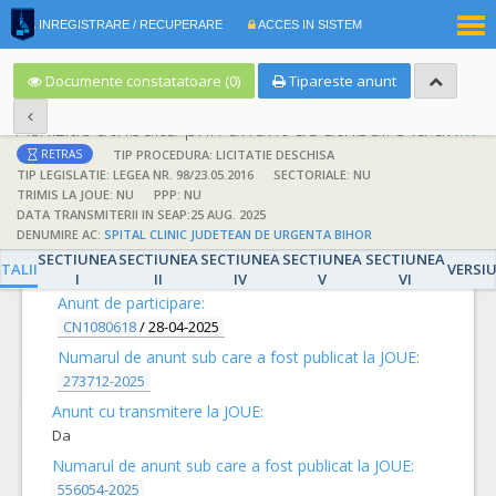
|
INREGISTRARE / RECUPERARE
ACCES IN SISTEM
RO
EN
Documente constatatoare (0)
Tipareste anunt
Achizitie atribuita prin anunt de atribuire la anunt de participare
TIP PROCEDURA: LICITATIE DESCHISA
RETRAS
TIP LEGISLATIE: LEGEA NR. 98/23.05.2016
SECTORIALE: NU
TRIMIS LA JOUE: NU
PPP: NU
DATA TRANSMITERII IN SEAP:25 AUG. 2025
DENUMIRE AC:
SPITAL CLINIC JUDETEAN DE URGENTA BIHOR
DETALII
SECTIUNEA
SECTIUNEA
SECTIUNEA
SECTIUNEA
SECTIUNEA
TALII
VERSI
I
II
IV
V
VI
Anunt de participare:
CN1080618
/
28-04-2025
Numarul de anunt sub care a fost publicat la JOUE:
273712-2025
Anunt cu transmitere la JOUE:
Da
Numarul de anunt sub care a fost publicat la JOUE:
556054-2025