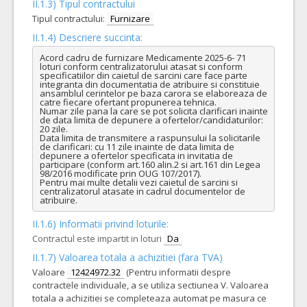
II.1.3) Tipul contractului
Tipul contractului:
Furnizare
II.1.4) Descriere succinta:
Acord cadru de furnizare Medicamente 2025-6- 71 
loturi conform centralizatorului atasat si conform 
specificatiilor din caietul de sarcini care face parte 
integranta din documentatia de atribuire si constituie 
ansamblul cerintelor pe baza carora se elaboreaza de 
catre fiecare ofertant propunerea tehnica.           

Numar zile pana la care se pot solicita clarificari inainte 
de data limita de depunere a ofertelor/candidaturilor: 
20 zile.

Data limita de transmitere a raspunsului la solicitarile 
de clarificari: cu 11 zile inainte de data limita de 
depunere a ofertelor specificata in invitatia de 
participare (conform art.160 alin.2 si art.161 din Legea 
98/2016 modificate prin OUG 107/2017).

Pentru mai multe detalii vezi caietul de sarcini si 
centralizatorul atasate in cadrul documentelor de 
atribuire.
II.1.6) Informatii privind loturile:
Contractul este impartit in loturi
Da
II.1.7) Valoarea totala a achizitiei (fara TVA)
Valoare
12424972.32
(Pentru informatii despre
contractele individuale, a se utiliza sectiunea V. Valoarea
totala a achizitiei se completeaza automat pe masura ce