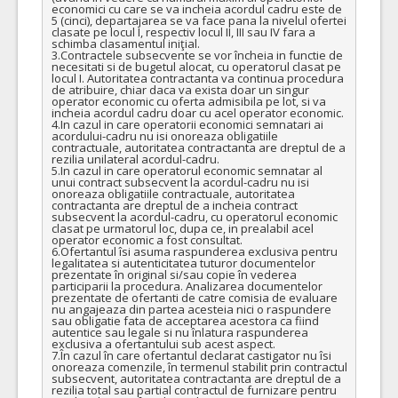
economici cu care se va incheia acordul cadru este de 
Lot 68-LIDOCAINUM GEL 20 mg + 0,5 mg/g gel 20 mg + 0,5 mg/g ser 12,5 gr - pentru cantitati minime si maxime, pret unitar estimat si specificatii tehnice vezi caietul de sarcini si centralizatorul procedurii
5 (cinci), departajarea se va face pana la nivelul ofertei 
clasate pe locul I, respectiv locul II, III sau IV fara a 
COD CPV:
33661100-2 Anestezice (Rev.2)
schimba clasamentul iniţial.

3.Contractele subsecvente se vor încheia in functie de 
VALOAREA ESTIMATA FARA
ATRIBUIT
necesitati si de bugetul alocat, cu operatorul clasat pe 
TVA:
locul I. Autoritatea contractanta va continua procedura 
4.186,80 - 200.966,40 Leu
de atribuire, chiar daca va exista doar un singur 
operator economic cu oferta admisibila pe lot, si va 
incheia acordul cadru doar cu acel operator economic.

11.
TIOTROPIUM 18 MCG caps. cu pulb. inhal. 18 mcg cut 30+ disp
4.In cazul in care operatorii economici semnatari ai 
acordului-cadru nu isi onoreaza obligatiile 
Lot 11-TIOTROPIUM 18 MCG caps. cu pulb. inhal. 18 mcg cut 30+ disp - pentru cantitati minime si maxime, pret unitar estimat si specificatii tehnice vezi caietul de sarcini si centralizatorul procedurii
contractuale, autoritatea contractanta are dreptul de a 
rezilia unilateral acordul-cadru.

COD CPV:
5.In cazul in care operatorul economic semnatar al 
33673000-8 Medicamente impotriva maladiilor obstructive ale cailor r
unui contract subsecvent la acordul-cadru nu isi 
onoreaza obligatiile contractuale, autoritatea 
contractanta are dreptul de a incheia contract 
VALOAREA ESTIMATA FARA
ATRIBUIT
subsecvent la acordul-cadru, cu operatorul economic 
TVA:
clasat pe urmatorul loc, dupa ce, in prealabil acel 
319,97 - 15.358,46 Leu
operator economic a fost consultat.

6.Ofertantul îsi asuma raspunderea exclusiva pentru 
legalitatea si autenticitatea tuturor documentelor 
27.
LORNOXICAMUM 8mg pulb pulb. + solv. pt. sol. inj. 8mg fl + f 2ml
prezentate în original si/sau copie în vederea 
participarii la procedura. Analizarea documentelor 
Lot 27-LORNOXICAMUM 8mg pulb pulb. + solv. pt. sol. inj. 8mg fl + f 2ml - pentru cantitati minime si maxime, pret unitar estimat si specificatii tehnice vezi caietul de sarcini si centralizatorul procedurii
prezentate de ofertanti de catre comisia de evaluare 
nu angajeaza din partea acesteia nici o raspundere 
COD CPV:
sau obligatie fata de acceptarea acestora ca fiind 
33632100-0 Antiinflamatoare si antireumatismale (Rev.2)
autentice sau legale si nu înlatura raspunderea 
exclusiva a ofertantului sub acest aspect.

VALOAREA ESTIMATA FARA
ATRIBUIT
7.În cazul în care ofertantul declarat castigator nu îsi 
onoreaza comenzile, în termenul stabilit prin contractul 
TVA:
subsecvent, autoritatea contractanta are dreptul de a 
942,00 - 45.216,00 Leu
rezilia total sau partial contractul de furnizare pentru 