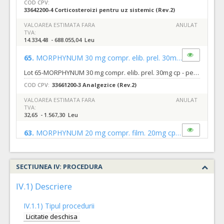
COD CPV:
33642200-4 Corticosteroizi pentru uz sistemic (Rev.2)
VALOAREA ESTIMATA FARA
ANULAT
TVA:
14.334,48 - 688.055,04 Leu
65.
MORPHYNUM 30 mg compr. elib. prel. 30mg cp
(LOT-006
Lot 65-MORPHYNUM 30 mg compr. elib. prel. 30mg cp - pentru cantitati minime si maxime, pret unitar estimat si specificatii tehnice vezi caietul de sarcini si centralizatorul procedurii
COD CPV:
33661200-3 Analgezice (Rev.2)
VALOAREA ESTIMATA FARA
ANULAT
TVA:
32,65 - 1.567,30 Leu
63.
MORPHYNUM 20 mg compr. film. 20mg cp
(LOT-0063)
Lot 63-MORPHYNUM 20 mg compr. film. 20mg cp - pentru cantitati minime si maxime, pret unitar estimat si specificatii tehnice vezi caietul de sarcini si centralizatorul procedurii
COD CPV:
33661200-3 Analgezice (Rev.2)
SECTIUNEA IV: PROCEDURA
VALOAREA ESTIMATA FARA
ANULAT
TVA:
IV.1) Descriere
67,83 - 3.255,84 Leu
IV.1.1) Tipul procedurii
66.
MORPHYNUM 60 mg compr. elib. prel. 60mg cp
(LOT-006
Licitatie deschisa
Lot 66-MORPHYNUM 60 mg compr. elib. prel. 60mg cp - pentru cantitati minime si maxime, pret unitar estimat si specificatii tehnice vezi caietul de sarcini si centralizatorul procedurii