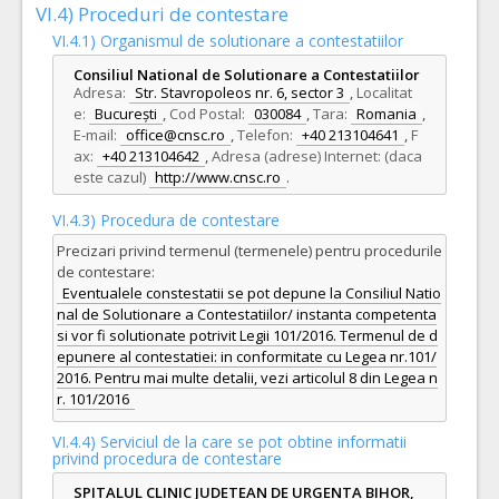
VI.4) Proceduri de contestare
23.
COMBINATII GLICERINA CU NISTATIN 1% lichid pentru badijonari bucale 1% fl 50ml
VI.4.1) Organismul de solutionare a contestatiilor
Lot 23-COMBINATII GLICERINA CU NISTATIN 1% lichid pentru badijonari bucale 1% fl 50ml - pentru cantitati minime si maxime, pret unitar estimat si specificatii tehnice vezi caietul de sarcini si centralizatorul procedurii
Consiliul National de Solutionare a Contestatiilor
Adresa:
Str. Stavropoleos nr. 6, sector 3
,
Localitat
COD CPV:
33692600-3 Preparate galenice (Rev.2)
e:
București
,
Cod Postal:
030084
,
Tara:
Romania
,
VALOAREA ESTIMATA FARA
ATRIBUIT
E-mail:
office@cnsc.ro
,
Telefon:
+40 213104641
,
F
TVA:
ax:
+40 213104642
,
Adresa (adrese) Internet: (daca
800,72 - 38.434,56 Leu
este cazul)
http://www.cnsc.ro
.
58.
APA OXIGENATA 3% 1000ml solutie diluata peroxid de hidrogen 3% fl 1000 ml
VI.4.3) Procedura de contestare
Lot 58-APA OXIGENATA 3% 1000ml solutie diluata peroxid de hidrogen 3% fl 1000 ml - pentru cantitati minime si maxime, pret unitar estimat si specificatii tehnice vezi caietul de sarcini si centralizatorul procedurii
Precizari privind termenul (termenele) pentru procedurile
COD CPV:
33692000-7 Solutii medicamentoase (Rev.2)
de contestare:
Eventualele constestatii se pot depune la Consiliul Natio
VALOAREA ESTIMATA FARA
ATRIBUIT
nal de Solutionare a Contestatiilor/ instanta competenta
TVA:
6.768,00 - 324.864,00 Leu
si vor fi solutionate potrivit Legii 101/2016. Termenul de d
epunere al contestatiei: in conformitate cu Legea nr.101/
67.
FAMOTIDINUM 40mg compr. film. 40mg cp
(LOT-0067)
2016. Pentru mai multe detalii, vezi articolul 8 din Legea n
r. 101/2016
Lot 67-FAMOTIDINUM 40mg compr. film. 40mg cp - pentru cantitati minime si maxime, pret unitar estimat si specificatii tehnice vezi caietul de sarcini si centralizatorul procedurii
COD CPV:
VI.4.4) Serviciul de la care se pot obtine informatii
33610000-9 Medicamente pentru tractul digestiv si metabolism (Rev.
privind procedura de contestare
VALOAREA ESTIMATA FARA
ATRIBUIT
SPITALUL CLINIC JUDETEAN DE URGENTA BIHOR,
TVA: