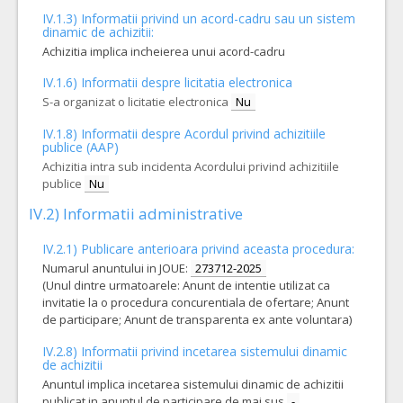
IV.1.3) Informatii privind un acord-cadru sau un sistem
COD CPV:
33661200-3 Analgezice (Rev.2)
dinamic de achizitii:
VALOAREA ESTIMATA FARA
ANULAT
Achizitia implica incheierea unui acord-cadru
TVA:
44,53 - 2.137,54 Leu
IV.1.6) Informatii despre licitatia electronica
S-a organizat o licitatie electronica
Nu
62.
MORPHYNUM 10 mg compr. film. 10mg cp
(LOT-0062)
Lot 62-MORPHYNUM 10 mg compr. film. 10mg cp - pentru cantitati minime si maxime, pret unitar estimat si specificatii tehnice vezi caietul de sarcini si centralizatorul procedurii
IV.1.8) Informatii despre Acordul privind achizitiile
publice (AAP)
COD CPV:
33661200-3 Analgezice (Rev.2)
Achizitia intra sub incidenta Acordului privind achizitiile
VALOAREA ESTIMATA FARA
ANULAT
publice
Nu
TVA:
54,14 - 2.598,91 Leu
IV.2) Informatii administrative
44.
OXYCODONUM 40 mg compr. elib. prel. 40mg cp
(LOT-00
IV.2.1) Publicare anterioara privind aceasta procedura:
Lot 44-OXYCODONUM 40 mg compr. elib. prel. 40mg cp - pentru cantitati minime si maxime, pret unitar estimat si specificatii tehnice vezi caietul de sarcini si centralizatorul procedurii
Numarul anuntului in JOUE:
273712-2025
(Unul dintre urmatoarele: Anunt de intentie utilizat ca
COD CPV:
33661200-3 Analgezice (Rev.2)
invitatie la o procedura concurentiala de ofertare; Anunt
VALOAREA ESTIMATA FARA
ANULAT
de participare; Anunt de transparenta ex ante voluntara)
TVA:
103,80 - 4.982,40 Leu
IV.2.8) Informatii privind incetarea sistemului dinamic
de achizitii
61.
FLUTICASONUM PROPRIONAT 0,5 mg/2 ml susp. inhal. prin nebulizator 0,5 mg/2 ml fiola 2 ml
Anuntul implica incetarea sistemului dinamic de achizitii
publicat in anuntul de participare de mai sus
-
Lot 61-FLUTICASONUM PROPRIONAT 0,5 mg/2 ml susp. inhal. prin nebulizator 0,5 mg/2 ml fiola 2 ml - pentru cantitati minime si maxime, pret unitar estimat si specificatii tehnice vezi caietul de sarcini si centralizatorul procedurii