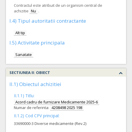
Contractul este atribuit de un organism central de
achizitie
Nu
.
I.4) Tipul autoritatii contractante
Alt tip
I.5) Activitate principala
Sanatate
SECTIUNEA II: OBIECT
II.1) Obiectul achizitiei
II.1.1) Titlu:
Acord cadru de furnizare Medicamente 2025-6
Numar de referinta:
4208498 2025 198
II.1.2) Cod CPV principal:
33690000-3 Diverse medicamente (Rev.2)