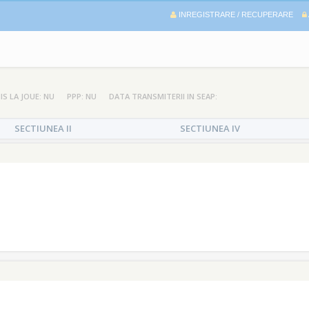
INREGISTRARE / RECUPERARE
IS LA JOUE: NU
PPP: NU
DATA TRANSMITERII IN SEAP:
SECTIUNEA II
SECTIUNEA IV