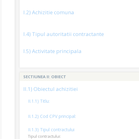
I.2) Achizitie comuna
I.4) Tipul autoritatii contractante
I.5) Activitate principala
SECTIUNEA II: OBIECT
II.1) Obiectul achizitiei
II.1.1) Titlu:
II.1.2) Cod CPV principal:
II.1.3) Tipul contractului
Tipul contractului: