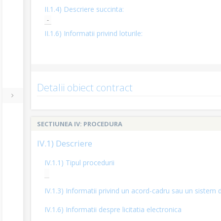
II.1.4) Descriere succinta:
-
II.1.6) Informatii privind loturile:
Detalii obiect contract
SECTIUNEA IV: PROCEDURA
IV.1) Descriere
IV.1.1) Tipul procedurii
IV.1.3) Informatii privind un acord-cadru sau un sistem d
IV.1.6) Informatii despre licitatia electronica