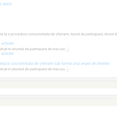
ce (AAP)
tatie la o procedura concurentiala de ofertare; Anunt de participare; Anunt
achizitii
blicat in anuntul de participare de mai sus
-
achizitii
procedura concurentiala de ofertare sub forma unui anunt de intentie
blicat in anuntul de participare de mai sus
-