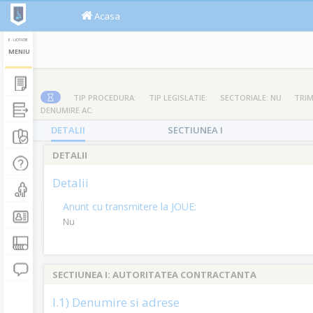
Acasa
E - LICITATIE
MENIU
TIP PROCEDURA:
TIP LEGISLATIE:
SECTORIALE: NU
TRIM
DENUMIRE AC:
DETALII
SECTIUNEA I
DETALII
Detalii
Anunt cu transmitere la JOUE:
Nu
SECTIUNEA I: AUTORITATEA CONTRACTANTA
I.1) Denumire si adrese