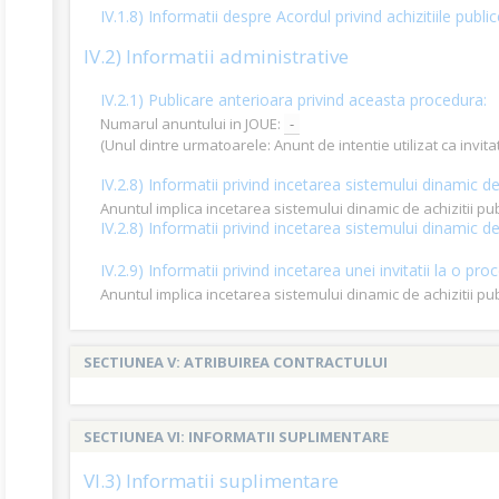
IV.1.8) Informatii despre Acordul privind achizitiile publi
IV.2) Informatii administrative
IV.2.1) Publicare anterioara privind aceasta procedura:
Numarul anuntului in JOUE:
-
(Unul dintre urmatoarele: Anunt de intentie utilizat ca invi
IV.2.8) Informatii privind incetarea sistemului dinamic de 
Anuntul implica incetarea sistemului dinamic de achizitii pu
IV.2.8) Informatii privind incetarea sistemului dinamic de 
IV.2.9) Informatii privind incetarea unei invitatii la o 
Anuntul implica incetarea sistemului dinamic de achizitii pu
SECTIUNEA V: ATRIBUIREA CONTRACTULUI
SECTIUNEA VI: INFORMATII SUPLIMENTARE
VI.3) Informatii suplimentare