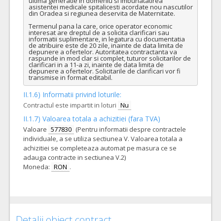
ultima generatie in domeniu si imbunatatirea 
asistentei medicale spitalicesti acordate nou nascutilor 
din Oradea si regiunea deservita de Maternitate.

Termenul pana la care, orice operator economic 
interesat are dreptul de a solicita clarificari sau 
informatii suplimentare, in legatura cu documentatia 
de atribuire este de 20 zile, inainte de data limita de 
depunere a ofertelor. Autoritatea contractanta va 
raspunde in mod clar si complet, tuturor solicitarilor de 
clarificari in a 11-a zi, inainte de data limita de 
depunere a ofertelor. Solicitarile de clarificari vor fi 
transmise in format editabil.
II.1.6) Informatii privind loturile:
Contractul este impartit in loturi
Nu
II.1.7) Valoarea totala a achizitiei (fara TVA)
Valoare
577830
(Pentru informatii despre contractele
individuale, a se utiliza sectiunea V. Valoarea totala a
achizitiei se completeaza automat pe masura ce se
adauga contracte in sectiunea V.2)
Moneda:
RON
.
Detalii obiect contract