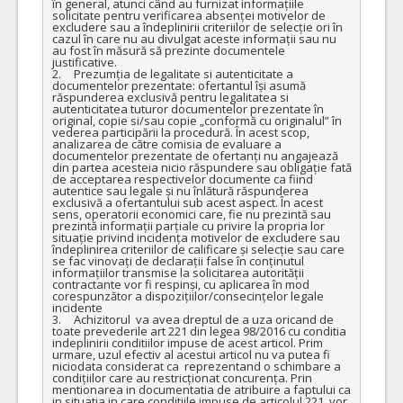
în general, atunci când au furnizat informațiile 
solicitate pentru verificarea absenței motivelor de 
excludere sau a îndeplinirii criteriilor de selecție ori în 
cazul în care nu au divulgat aceste informații sau nu 
au fost în măsură să prezinte documentele 
justificative.

2.	Prezumția de legalitate si autenticitate a 
documentelor prezentate: ofertantul își asumă 
răspunderea exclusivă pentru legalitatea si 
autenticitatea tuturor documentelor prezentate în 
original, copie si/sau copie „conformă cu originalul” în 
vederea participării la procedură. În acest scop, 
analizarea de către comisia de evaluare a 
documentelor prezentate de ofertanți nu angajează 
din partea acesteia nicio răspundere sau obligație fată 
de acceptarea respectivelor documente ca fiind 
autentice sau legale și nu înlătură răspunderea 
exclusivă a ofertantului sub acest aspect. În acest 
sens, operatorii economici care, fie nu prezintă sau 
prezintă informații parțiale cu privire la propria lor 
situație privind incidența motivelor de excludere sau 
îndeplinirea criteriilor de calificare și selecție sau care 
se fac vinovați de declarații false în conținutul 
informațiilor transmise la solicitarea autorității 
contractante vor fi respinși, cu aplicarea în mod 
corespunzător a dispozițiilor/consecințelor legale 
incidente

3.	Achizitorul  va avea dreptul de a uza oricand de 
toate prevederile art 221 din legea 98/2016 cu conditia 
indeplinirii conditiilor impuse de acest articol. Prim 
urmare, uzul efectiv al acestui articol nu va putea fi 
niciodata considerat ca  reprezentand o schimbare a 
condițiilor care au restricționat concurența. Prin 
mentionarea in documentatia de atribuire a faptului ca 
in situatia in care conditiile impuse de articolul 221  vor 