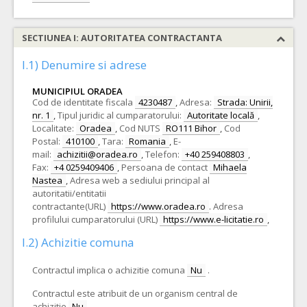
SECTIUNEA I: AUTORITATEA CONTRACTANTA
I.1) Denumire si adrese
MUNICIPIUL ORADEA
Cod de identitate fiscala
4230487
,
Adresa:
Strada: Unirii,
nr. 1
,
Tipul juridic al cumparatorului:
Autoritate locală
,
Localitate:
Oradea
,
Cod NUTS
RO111 Bihor
,
Cod
Postal:
410100
,
Tara:
Romania
,
E-
mail:
achizitii@oradea.ro
,
Telefon:
+40 259408803
,
Fax:
+4 0259409406
,
Persoana de contact
Mihaela
Nastea
,
Adresa web a sediului principal al
autoritatii/entitatii
contractante(URL)
https://www.oradea.ro
.
Adresa
profilului cumparatorului (URL)
https://www.e-licitatie.ro
,
I.2) Achizitie comuna
Contractul implica o achizitie comuna
Nu
.
Contractul este atribuit de un organism central de
achizitie
Nu
.