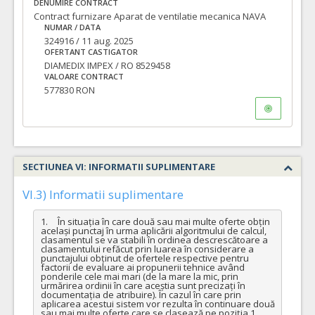
DENUMIRE CONTRACT
Contract furnizare Aparat de ventilatie mecanica NAVA
NUMAR / DATA
324916 / 11 aug. 2025
OFERTANT CASTIGATOR
DIAMEDIX IMPEX / RO 8529458
VALOARE CONTRACT
577830 RON
SECTIUNEA VI: INFORMATII SUPLIMENTARE
VI.3) Informatii suplimentare
1.	În situația în care două sau mai multe oferte obțin 
același punctaj în urma aplicării algoritmului de calcul, 
clasamentul se va stabili în ordinea descrescătoare a 
clasamentului refăcut prin luarea în considerare a 
punctajului obținut de ofertele respective pentru 
factorii de evaluare ai propunerii tehnice având 
ponderile cele mai mari (de la mare la mic, prin 
urmărirea ordinii în care aceștia sunt precizați în 
documentația de atribuire). În cazul în care prin 
aplicarea acestui sistem vor rezulta în continuare două 
sau mai multe oferte care se clasează pe poziția 1, 