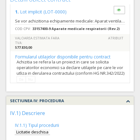
1.
Lot implicit
(LOT-0000)
Se vor achizitiona echipamente medicale: Aparat ventilație mecanică NAVA – 2 buc, impreuna cu accesoriile obligatorii
COD CPV:
33157400-9 Aparate medicale respiratorii (Rev.2)
VALOAREA ESTIMATA FARA
ATRIBUIT
TVA:
577.830,00
Formularul utilajelor disponibile pentru contract
Achizitia se refera la un proiect in care se solicita
operatorilor economici sa declare utilajele pe care le vor
utliza in derularea contractului (conform HG NR.342/2022)
Da
Nu
SECTIUNEA IV: PROCEDURA
IV.1) Descriere
IV.1.1) Tipul procedurii
Licitatie deschisa