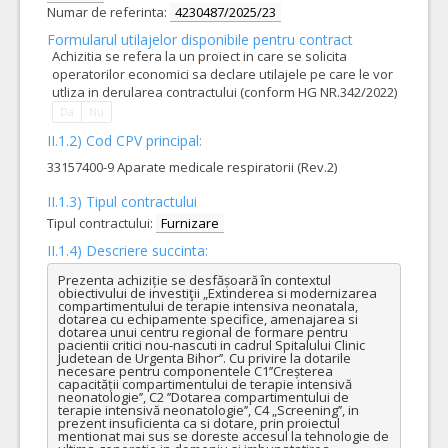
Numar de referinta:
4230487/2025/23
Formularul utilajelor disponibile pentru contract
Achizitia se refera la un proiect in care se solicita
operatorilor economici sa declare utilajele pe care le vor
utliza in derularea contractului (conform HG NR.342/2022)
Da
Nu
II.1.2) Cod CPV principal:
33157400-9 Aparate medicale respiratorii (Rev.2)
II.1.3) Tipul contractului
Tipul contractului:
Furnizare
II.1.4) Descriere succinta:
Prezenta achiziție se desfășoară în contextul 
obiectivului de investiţii „Extinderea si modernizarea 
compartimentului de terapie intensiva neonatala, 
dotarea cu echipamente specifice, amenajarea si 
dotarea unui centru regional de formare pentru 
pacientii critici nou-nascuti in cadrul Spitalului Clinic 
Judetean de Urgenta Bihor’’. Cu privire la dotarile 
necesare pentru componentele C1’’Creșterea 
capacității compartimentului de terapie intensivă 
neonatologie’’, C2 ’’Dotarea compartimentului de 
terapie intensivă neonatologie’’, C4 „Screening’’, in 
prezent insuficienta ca si dotare, prin proiectul 
mentionat mai sus se doreste accesul la tehnologie de 