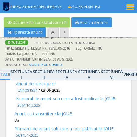
|
INREGISTRARE / RECUPERARE
ACCES IN SISTEM
RO
EN
Documente constatatoare (0)
Vezi ca eForms
Tipareste anunt
Achizitie atribuita prin anunt de atribuire la anunt de participare
TIP PROCEDURA: LICITATIE DESCHISA
PUBLICAT
TIP LEGISLATIE: LEGEA NR. 98/23.05.2016
SECTORIALE: NU
TRIMIS LA JOUE: DA
PPP: NU
DATA TRANSMITERII IN SEAP:26 AUG. 2025
DENUMIRE AC:
MUNICIPIUL ORADEA
DETALII
SECTIUNEA
SECTIUNEA
SECTIUNEA
SECTIUNEA
SECTIUNEA
TALII
VERSI
I
II
IV
V
VI
Anunt de participare:
CN1081851
/
03-06-2025
Numarul de anunt sub care a fost publicat la JOUE:
356114-2025
Anunt cu transmitere la JOUE:
Da
Numarul de anunt sub care a fost publicat la JOUE:
561151-2025