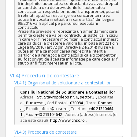
fi indeplinite, autoritatea contractanta va avea dreptul 
oricand de a uza de prevederile lui, autoritatea 
contractanta  respecta principiul transparentei, putand 
fi retinut faptul ca restrangerea concurentei nu va 
putea fi invocata in situatia in care art 221 din Legea 
98/2016 va fi aplicat pe parcursul executarii 
contractului. 

Prezenta prevedere reprezinta un amendament care 
permite cresterea valorii contractului  astfel ca in cazul 
in care vor fi necesare modificari la contractul incheiat 
care sa duca la cresterea valorii lui, in baza art 221 din 
Legea 98/2016 (art 72 din Directiva 24/2014) nu se va 
putea afirma ca modificarea reprezinta intentia 
partilor de a renegocia contractul si ca alti competitori 
au fost privati de aceasta informatie pe care daca ar fi 
stiut o ar fi fost interesati in a licita.
VI.4) Proceduri de contestare
VI.4.1) Organismul de solutionare a contestatiilor
Consiliul National de Solutionare a Contestatiilor
Adresa:
Str. Stavropoleos nr. 6, sector 3
,
Localitat
e:
Bucuresti
,
Cod Postal:
030084
,
Tara:
Romani
a
,
E-mail:
office@cnsc.ro
,
Telefon:
+40 21310464
1
,
Fax:
+40 213104642
,
Adresa (adrese) Internet: (d
aca este cazul)
http://www.cnsc.ro
.
VI.4.3) Procedura de contestare