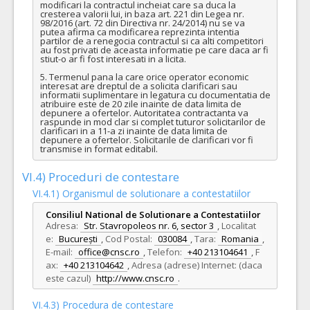
modificari la contractul incheiat care sa duca la 
cresterea valorii lui, in baza art. 221 din Legea nr. 
98/2016 (art. 72 din Directiva nr. 24/2014) nu se va 
putea afirma ca modificarea reprezinta intentia 
partilor de a renegocia contractul si ca alti competitori 
au fost privati de aceasta informatie pe care daca ar fi 
stiut-o ar fi fost interesati in a licita.

5. Termenul pana la care orice operator economic 
interesat are dreptul de a solicita clarificari sau 
informatii suplimentare in legatura cu documentatia de 
atribuire este de 20 zile inainte de data limita de 
depunere a ofertelor. Autoritatea contractanta va 
raspunde in mod clar si complet tuturor solicitarilor de 
clarificari in a 11-a zi inainte de data limita de 
depunere a ofertelor. Solicitarile de clarificari vor fi 
transmise in format editabil.
VI.4) Proceduri de contestare
VI.4.1) Organismul de solutionare a contestatiilor
Consiliul National de Solutionare a Contestatiilor
Adresa:
Str. Stavropoleos nr. 6, sector 3
,
Localitat
e:
București
,
Cod Postal:
030084
,
Tara:
Romania
,
E-mail:
office@cnsc.ro
,
Telefon:
+40 213104641
,
F
ax:
+40 213104642
,
Adresa (adrese) Internet: (daca
este cazul)
http://www.cnsc.ro
.
VI.4.3) Procedura de contestare