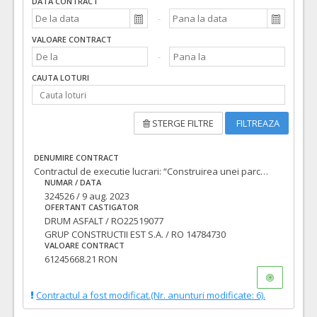
DATA CONTRACT
VALOARE CONTRACT
CAUTA LOTURI
STERGE FILTRE
FILTREAZA
DENUMIRE CONTRACT
Contractul de executie lucrari: “Construirea unei parcari aferente Spitalului Clinic Judetean, necesara functionarii sistemului de sanatate”, Cod unic: 4230487/2022/140
NUMAR / DATA
324526 / 9 aug. 2023
OFERTANT CASTIGATOR
DRUM ASFALT / RO22519077
GRUP CONSTRUCTII EST S.A. / RO 14784730
VALOARE CONTRACT
61245668.21 RON
Contractul a fost modificat.(Nr. anunturi modificate: 6).