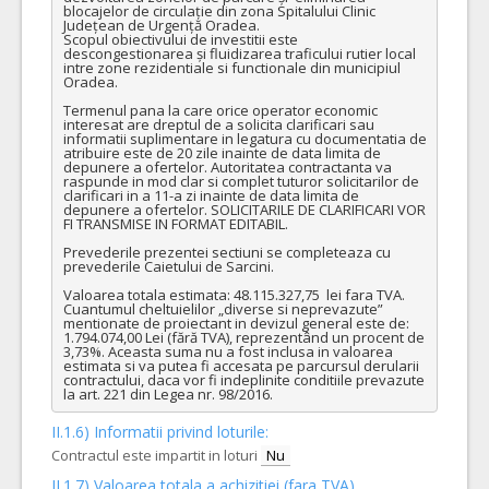
blocajelor de circulație din zona Spitalului Clinic 
Județean de Urgență Oradea.

Scopul obiectivului de investitii este 
descongestionarea și fluidizarea traficului rutier local 
intre zone rezidentiale si functionale din municipiul 
Oradea.

Termenul pana la care orice operator economic 
interesat are dreptul de a solicita clarificari sau 
informatii suplimentare in legatura cu documentatia de 
atribuire este de 20 zile inainte de data limita de 
depunere a ofertelor. Autoritatea contractanta va 
raspunde in mod clar si complet tuturor solicitarilor de 
clarificari in a 11-a zi inainte de data limita de 
depunere a ofertelor. SOLICITARILE DE CLARIFICARI VOR 
FI TRANSMISE IN FORMAT EDITABIL.

Prevederile prezentei sectiuni se completeaza cu 
prevederile Caietului de Sarcini.

Valoarea totala estimata: 48.115.327,75  lei fara TVA.

Cuantumul cheltuielilor „diverse si neprevazute” 
mentionate de proiectant in devizul general este de: 
1.794.074,00 Lei (fără TVA), reprezentând un procent de 
3,73%. Aceasta suma nu a fost inclusa in valoarea 
estimata si va putea fi accesata pe parcursul derularii 
contractului, daca vor fi indeplinite conditiile prevazute 
la art. 221 din Legea nr. 98/2016.
II.1.6) Informatii privind loturile:
Contractul este impartit in loturi
Nu
II.1.7) Valoarea totala a achizitiei (fara TVA)