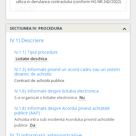
utliza in derularea contractului (conform HG NR.342/2022)
Da
Nu
SECTIUNEA IV: PROCEDURA
IV.1) Descriere
IV.1.1) Tipul procedurii
Licitatie deschisa
IV.1.3) Informatii privind un acord-cadru sau un sistem
dinamic de achizitii:
Contract de achizitii publice
IV.1.6) Informatii despre licitatia electronica
S-a organizat o licitatie electronica
Nu
IV.1.8) Informatii despre Acordul privind achizitiile
publice (AAP)
Achizitia intra sub incidenta Acordului privind achizitiile
publice
Da
IV.2) Informatii administrative