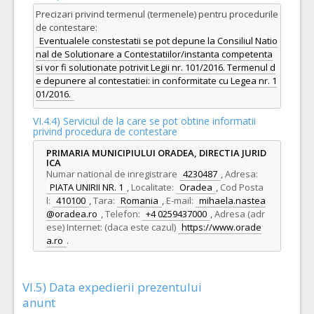
Precizari privind termenul (termenele) pentru procedurile
de contestare:
Eventualele constestatii se pot depune la Consiliul Natio
nal de Solutionare a Contestatiilor/instanta competenta
si vor fi solutionate potrivit Legii nr. 101/2016. Termenul d
e depunere al contestatiei: in conformitate cu Legea nr. 1
01/2016.
VI.4.4) Serviciul de la care se pot obtine informatii
privind procedura de contestare
PRIMARIA MUNICIPIULUI ORADEA, DIRECTIA JURID
ICA
Numar national de inregistrare
4230487
,
Adresa:
PIATA UNIRII NR. 1
,
Localitate:
Oradea
,
Cod Posta
l:
410100
,
Tara:
Romania
,
E-mail:
mihaela.nastea
@oradea.ro
,
Telefon:
+4 0259437000
,
Adresa (adr
ese) Internet: (daca este cazul)
https://www.orade
a.ro
.
VI.5) Data expedierii prezentului
anunt