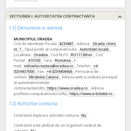
SECTIUNEA I: AUTORITATEA CONTRACTANTA
I.1) Denumire si adrese
MUNICIPIUL ORADEA
Cod de identitate fiscala
4230487
,
Adresa:
Strada: Unirii,
nr. 1
,
Tipul juridic al cumparatorului:
Autoritate locală
,
Localitate:
Oradea
,
Cod NUTS
RO111 Bihor
,
Cod
Postal:
410100
,
Tara:
Romania
,
E-
mail:
mihaela.nastea@oradea.ro
,
Telefon:
+4
0259437000
,
Fax:
+4 0259409406
,
Persoana de
contact
Mirabela Catana
,
Adresa web a sediului principal
al autoritatii/entitatii
contractante(URL)
https://www.oradea.ro
.
Adresa
profilului cumparatorului (URL)
https://www.e-licitatie.ro
,
I.2) Achizitie comuna
Contractul implica o achizitie comuna
Nu
.
Contractul este atribuit de un organism central de
achizitie
Nu
.