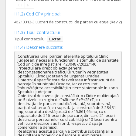
Da
Nu
II.1.2) Cod CPV principal:
45213312-3 Lucrari de constructii de parcari cu etaje (Rev.2)
II.1.3) Tipul contractului
Tipul contractului:
Lucrari
II.1.4) Descriere succinta:
Construirea unei parcari aferente Spitalului Clinic 
Judetean, necesara functionarii sistemului de sanatate

Cod unic de inregistrare: 4230487/2022/140

Proiectul are drept obiectiv general 
descongestionarea traficului rutier în vecinătatea 
Spitalului Clinic Județean de Urgență Oradea. 
Obiectivul specific este dezvoltarea infrastructurii de 
parcaje în municipiul Oradea, iar ca rezultat 
îmbunătățirea accesibilității rutiere și pietonale în zona 
Spitalului Județean.

Obiectivul de investiție constă într-o clădire multietajată 
pe 5 nivele cu regim de înălțime S+P+2E+T, cu 
destinația de parcare publică etajată, supraterană, 
parțial subterană, cu suprafața construită de 3.284,31 
mp, suprafața desfășurată de 15.861,46 mp, cu o 
capacitate de 516 locuri de parcare, din care 21 locuri 
destinate persoanelor cu dizabilități și 10 locuri pentru 
vehicule electrice sau hibrid, respectiv 2 spații 
comerciale la demisol.

Realizarea acestui parcaj va contribui substanțial la 
dezvoltarea zonelor de parcare și  eliminarea 