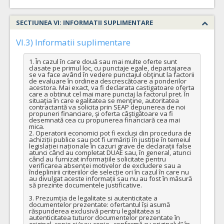
SECTIUNEA VI: INFORMATII SUPLIMENTARE
VI.3) Informatii suplimentare
1. În cazul în care două sau mai multe oferte sunt 
clasate pe primul loc, cu punctaje egale, departajarea 
se va face având în vedere punctajul obţinut la factorii 
de evaluare în ordinea descrescătoare a ponderilor 
acestora. Mai exact, va fi declarata castigatoare oferta 
care a obtinut cel mai mare punctaj la factorul pret. În 
situaţia în care egalitatea se menţine, autoritatea 
contractantă va solicita prin SEAP depunerea de noi 
propuneri financiare, şi oferta câştigătoare va fi 
desemnată cea cu propunerea financiară cea mai 
mica.

2. Operatorii economici pot fi excluși din procedura de 
achiziții publice sau pot fi urmăriți în justiție în temeiul 
legislației naționale în cazuri grave de declarații false 
atunci când au completat DUAE sau, în general, atunci 
când au furnizat informațiile solicitate pentru 
verificarea absenței motivelor de excludere sau a 
îndeplinirii criteriilor de selecție ori în cazul în care nu 
au divulgat aceste informații sau nu au fost în măsură 
să prezinte documentele justificative.

3. Prezumția de legalitate si autenticitate a 
documentelor prezentate: ofertantul își asumă 
răspunderea exclusivă pentru legalitatea si 
autenticitatea tuturor documentelor prezentate în 
original, copie si/sau copie „conformă cu originalul” în 