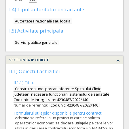
I.4) Tipul autoritatii contractante
Autoritatea regională sau locală
I.5) Activitate principala
Servicii publice generale
SECTIUNEA II: OBIECT
II.1) Obiectul achizitiei
II.1.1) Titlu:
Construirea unei parcari aferente Spitalului Clinic
Judetean, necesara functionarii sistemului de sanatate
Cod unic de inregistrare: 4230487/2022/140
Numar de referinta:
Cod unic: 4230487/2022/140
Formularul utilajelor disponibile pentru contract
Achizitia se refera la un proiect in care se solicita
operatorilor economici sa declare utilajele pe care le vor
utliza in derularea contractului (conform HG NR.342/2022)