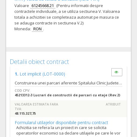
Valoare
61245668.21
(Pentru informatii despre
contractele individuale, a se utiliza sectiunea V. Valoarea
totala a achizitiei se completeaza automat pe masura ce
se adauga contracte in sectiunea V.2)
Moneda:
RON
.
Detalii obiect contract
1.
Lot implicit
(LOT-0000)
Construirea unei parcari aferente Spitalului Clinic Judetean, necesara functionarii sistemului de sanatate Cod unic de inregistrare: 4230487/2022/140 Valoarea totala estimata: 48.115.327,75 lei fara TVA. Construcția parcării va avea 5 nivele supraterane (primele 2 parțial subterane), ultimul fiind o terasă și este gândită în contextul amplasamentului folosind panta terenului pentru realizarea acceselor și optimizarea circulației, astfel accesul la nivelele superioare se face din drumul existent lateral ce se va reabilita prin acest proiect, panta acestuia facilitând circulația. Circulațiile interioare se desfășoară cu sens unic, cu excepția terasei. Funcțional, parcajul este împărțit în 5 sectoare, corespunzătoare fiecărui nivel, fiecare cu acces separat din exterior, astfel aceste sectoare nu comunică între ele prin rampe interioare. Aceste sectoare cuprind zonele de parcare propriu-zise și funcțiuni auxiliare: • la nivelul P0, spre strada Gheorghe Doja sunt amenajate 2 spații comerciale (41,14 mp și 57,48 mp) fiecare dotat cu grup sanitar (3,05 mp și 3,10 mp), vestiar (3,77 mp) și depozit (18,58 mp respectiv 28,90 mp). În apropierea intrării auto se află un birou pentru punctul de control (14,56 mp), dispeceratul Psi (13,29 mp), precum și două spații tehnice pentru întreținerea și curățarea parcării (20,07 mp și 8,58 mp). Între axele D-F sunt prevăzute grupuri sanitare separate pe sexe pentru clienți și personal (WC F = 12,57 mp, WC B = 16,69 mp), cel pentru persoane cu dizabilități (4,77 mp) și o boxă serviciu pentru curățenie (1,69 mp). În partea posterioară a nivelului P0 sunt amplasate rezervoarele de incediu ce asigură necesarul de apă pentru sprinklere (130 mc) și hidranți interiori (308 mc), atât pentru parcare cât și pentru spital, și camera ACS (35,78 mp) cu acces direct din exterior prin intermediul scării de serviciu. Zona de parcare de la acest nivel cuprinde 2301,29 mp și 3 spații tampon (16,67 mp, 18,15 mp și 14,17 mp) spre lifturi și casele de scări. • La nivelul P1, funcțional sunt dispuse locuri de parcare (2576,94 mp) și spații tampon (15,66 mp, 16,57 mp și 6,13 mp) • La nivelul P2, suprafața zonei de parcare este de 2929,09 mp, iar în zona intrării a fost prevăzut un birou de control (17,04 mp). La casele de scară sunt dispuse spații tampon (16,44 mp, 17,15 mp și 6,13 mp). • La nivelul P3, suprafața zonei de parcare este de 2873,28 mp. La casa scării din axul 11 este dispusă pasarela de legătură cu corpul nou al spitalului județean (în curs de proiectare), prin sistem de rampe, astfel încât să fie posibil accesul persoanelor cu handicap. În partea posterioară, ax F1-F3, este prevăzută camera celulelor de medie tensiune (59,19 mp), iar în zona axelor A1-B1 este propusă amplasarea generatorului ce deservește parcarea, camera tablourilor electrice și este relocat postul trafo al spitalului (19,80 mp, 19,80 mp). La casele de scară sunt dispuse spații tampon (16,44 mp, 17,91 mp și 6,13 mp). • La nivelul terasei, suprafața zonei de parcare este de 2980,71 mp. La casele de scară sunt dispuse spații tampon (16,44 mp, 17,98 mp și 6,14 mp). Prevederile prezentei sectiuni se completeaza cu prevederile Caietului de Sarcini.
COD CPV:
45213312-3 Lucrari de constructii de parcari cu etaje (Rev.2)
VALOAREA ESTIMATA FARA
ATRIBUIT
TVA:
48.115.327,75
Formularul utilajelor disponibile pentru contract
Achizitia se refera la un proiect in care se solicita
operatorilor economici sa declare utilajele pe care le vor