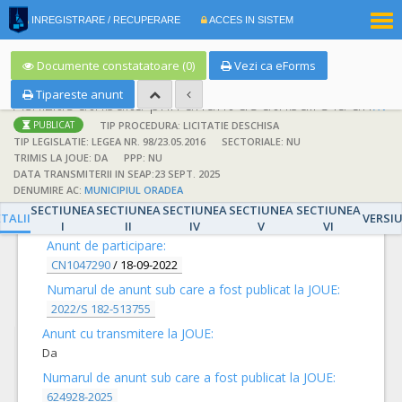
|
INREGISTRARE / RECUPERARE
ACCES IN SISTEM
RO
EN
Documente constatatoare (0)
Vezi ca eForms
Tipareste anunt
Achizitie atribuita prin anunt de atribuire la anunt de participare
TIP PROCEDURA: LICITATIE DESCHISA
PUBLICAT
TIP LEGISLATIE: LEGEA NR. 98/23.05.2016
SECTORIALE: NU
TRIMIS LA JOUE: DA
PPP: NU
DATA TRANSMITERII IN SEAP:23 SEPT. 2025
DENUMIRE AC:
MUNICIPIUL ORADEA
DETALII
SECTIUNEA
SECTIUNEA
SECTIUNEA
SECTIUNEA
SECTIUNEA
TALII
VERSI
I
II
IV
V
VI
Anunt de participare:
CN1047290
/
18-09-2022
Numarul de anunt sub care a fost publicat la JOUE:
2022/S 182-513755
Anunt cu transmitere la JOUE:
Da
Numarul de anunt sub care a fost publicat la JOUE:
624928-2025