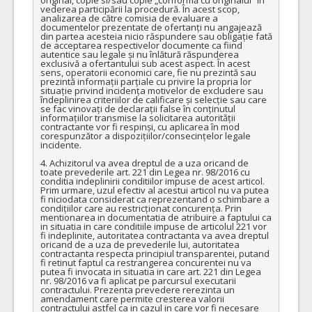
vederea participării la procedură. În acest scop, 
analizarea de către comisia de evaluare a 
documentelor prezentate de ofertanți nu angajează 
din partea acesteia nicio răspundere sau obligație fată 
de acceptarea respectivelor documente ca fiind 
autentice sau legale și nu înlătură răspunderea 
exclusivă a ofertantului sub acest aspect. În acest 
sens, operatorii economici care, fie nu prezintă sau 
prezintă informații parțiale cu privire la propria lor 
situație privind incidența motivelor de excludere sau 
îndeplinirea criteriilor de calificare și selecție sau care 
se fac vinovați de declarații false în conținutul 
informațiilor transmise la solicitarea autorității 
contractante vor fi respinși, cu aplicarea în mod 
corespunzător a dispozițiilor/consecințelor legale 
incidente.

4. Achizitorul va avea dreptul de a uza oricand de 
toate prevederile art. 221 din Legea nr. 98/2016 cu 
conditia indeplinirii conditiilor impuse de acest articol. 
Prim urmare, uzul efectiv al acestui articol nu va putea 
fi niciodata considerat ca reprezentand o schimbare a 
condițiilor care au restricționat concurența. Prin 
mentionarea in documentatia de atribuire a faptului ca 
in situatia in care conditiile impuse de articolul 221 vor 
fi indeplinite, autoritatea contractanta va avea dreptul 
oricand de a uza de prevederile lui, autoritatea 
contractanta respecta principiul transparentei, putand 
fi retinut faptul ca restrangerea concurentei nu va 
putea fi invocata in situatia in care art. 221 din Legea 
nr. 98/2016 va fi aplicat pe parcursul executarii 
contractului. Prezenta prevedere rerezinta un 
amendament care permite cresterea valorii 
contractului astfel ca in cazul in care vor fi necesare 