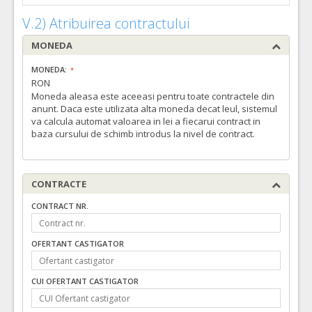
VALOAREA ESTIMATA FARA
ATRIBUIT
TVA:
V.2) Atribuirea contractului
8.700,00 - 14.500,00 Leu
MONEDA
16.
Traductor de presiune dublu cu sistem de recoltare in circuit inchis, pentru adult de unica folosinta – compatibil cu cablurile Edwards aflate in dotarea unitatii noastre
MONEDA:
Cant min si max este specificata in caietul de sarcini, al prezentei documentatii.
RON
COD CPV:
Moneda aleasa este aceeasi pentru toate contractele din
33171000-9 Instrumente pentru anestezie si pentru reanimare (Rev.2
anunt. Daca este utilizata alta moneda decat leul, sistemul
va calcula automat valoarea in lei a fiecarui contract in
VALOAREA ESTIMATA FARA
ATRIBUIT
TVA:
baza cursului de schimb introdus la nivel de contract.
65.880,00 - 329.400,00 Leu
6.
Set pentru incalzire si administrare fluide compatibil cu aparatul HL-90
CONTRACTE
Cant min si max este specificata in caietul de sarcini, al prezentei documentatii.
COD CPV:
33194120-3 Articole pentru perfuzii (Rev.2)
CONTRACT NR.
VALOAREA ESTIMATA FARA
ATRIBUIT
TVA:
OFERTANT CASTIGATOR
9.500,00 - 28.500,00 Leu
1.
Sonde de intubatie cu sistem de aspiratie subglotica
(LOT-
CUI OFERTANT CASTIGATOR
Cant min si max este specificata in caietul de sarcini, al prezentei documentatii.
COD CPV:
33141641-5 Sonde (Rev.2)