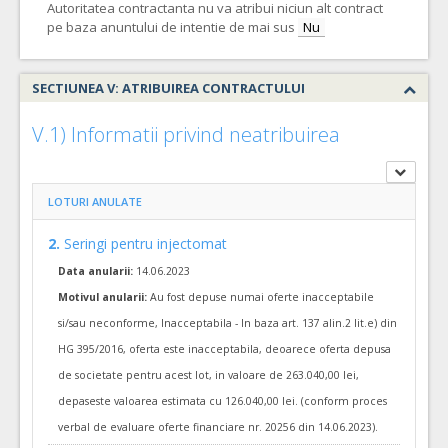
Autoritatea contractanta nu va atribui niciun alt contract
VALOAREA ESTIMATA FARA
ATRIBUIT
TVA:
pe baza anuntului de intentie de mai sus
Nu
125.000,00 - 500.000,00 Leu
10.
Pansamente adezive transparente cu clorhexidina pentru cateter venos central
SECTIUNEA V: ATRIBUIREA CONTRACTULUI
Cant min si max este specificata in caietul de sarcini, al prezentei documentatii.
COD CPV:
33141110-4 Pansamente (Rev.2)
V.1) Informatii privind neatribuirea
VALOAREA ESTIMATA FARA
ATRIBUIT
TVA:
185.000,00 - 370.000,00 Leu
LOTURI ANULATE
14.
Sistem monitorizare diureza orara si presiune intra abdominală
2.
Seringi pentru injectomat
Cant min si max este specificata in caietul de sarcini, al prezentei documentatii.
Data anularii:
14.06.2023
COD CPV:
33140000-3 Consumabile medicale (Rev.2)
Motivul anularii:
Au fost depuse numai oferte inacceptabile
VALOAREA ESTIMATA FARA
ATRIBUIT
TVA:
si/sau neconforme, Inacceptabila - In baza art. 137 alin.2 lit.e) din
95.000,00 - 285.000,00 Leu
HG 395/2016, oferta este inacceptabila, deoarece oferta depusa
9.
Pansamente adezive transparente pentru cateter venos central
de societate pentru acest lot, in valoare de 263.040,00 lei,
Cant min si max este specificata in caietul de sarcini, al prezentei documentatii.
depaseste valoarea estimata cu 126.040,00 lei. (conform proces
COD CPV:
33141110-4 Pansamente (Rev.2)
verbal de evaluare oferte financiare nr. 20256 din 14.06.2023).