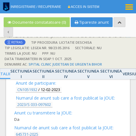
|
INREGISTRARE / RECUPERARE
ACCES IN SISTEM
RO
EN
Documente constatatoare (0)
Tipareste anunt
Achizitie atribuita prin anunt de atribuire la anunt de participare
TIP PROCEDURA: LICITATIE DESCHISA
RETRAS
TIP LEGISLATIE: LEGEA NR. 98/23.05.2016
SECTORIALE: NU
TRIMIS LA JOUE: NU
PPP: NU
DATA TRANSMITERII IN SEAP:1 OCT. 2025
DENUMIRE AC:
SPITAL CLINIC JUDETEAN DE URGENTA BIHOR
DETALII
SECTIUNEA
SECTIUNEA
SECTIUNEA
SECTIUNEA
SECTIUNEA
TALII
VERSI
I
II
IV
V
VI
Anunt de participare:
CN1051932
/
12-02-2023
Numarul de anunt sub care a fost publicat la JOUE:
2023/S 033-097602
Anunt cu transmitere la JOUE:
Da
Numarul de anunt sub care a fost publicat la JOUE:
645731-2025