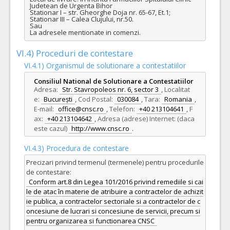
Judetean de Urgenta Bihor

Stationar I – str. Gheorghe Doja nr. 65-67, Et.1;

Stationar III – Calea Clujului, nr.50.

Sau

La adresele mentionate in comenzi.
VI.4) Proceduri de contestare
VI.4.1) Organismul de solutionare a contestatiilor
Consiliul National de Solutionare a Contestatiilor
Adresa:
Str. Stavropoleos nr. 6, sector 3
,
Localitat
e:
București
,
Cod Postal:
030084
,
Tara:
Romania
,
E-mail:
office@cnsc.ro
,
Telefon:
+40 213104641
,
F
ax:
+40 213104642
,
Adresa (adrese) Internet: (daca
este cazul)
http://www.cnsc.ro
.
VI.4.3) Procedura de contestare
Precizari privind termenul (termenele) pentru procedurile
de contestare:
Conform art.8 din Legea 101/2016 privind remediile si cai
le de atac în materie de atribuire a contractelor de achizit
ie publica, a contractelor sectoriale si a contractelor de c
oncesiune de lucrari si concesiune de servicii, precum si
pentru organizarea si functionarea CNSC