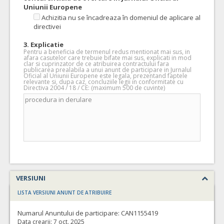
Uniunii Europene
Achizitia nu se încadreaza în domeniul de aplicare al
directivei
3. Explicatie
Pentru a beneficia de termenul redus mentionat mai sus, in
afara casutelor care trebuie bifate mai sus, explicati in mod
clar si cuprinzator de ce atribuirea contractului fara
publicarea prealabila a unui anunt de participare in Jurnalul
Oficial al Uniunii Europene este legala, prezentand faptele
relevante si, dupa caz, concluziile legii in conformitate cu
Directiva 2004 / 18 / CE: (maximum 500 de cuvinte)
VERSIUNI
LISTA VERSIUNI ANUNT DE ATRIBUIRE
Numarul Anuntului de participare:
CAN1155419
Data crearii:
7 oct. 2025