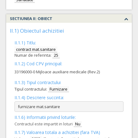
SECTIUNEA II: OBIECT
II.1) Obiectul achizitiei
II.1.1) Titlu:
contract mat.sanitare
Numar de referinta:
25
II.1.2) Cod CPV principal:
33196000-0 Mijloace auxiliare medicale (Rev.2)
II.1.3) Tipul contractului
Tipul contractului:
Furnizare
II.1.4) Descriere succinta:
furnizare mat.sanitare
II.1.6) Informatii privind loturile:
Contractul este impartit in loturi
Nu
II.1.7) Valoarea totala a achizitiei (fara TVA)