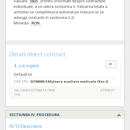
Valoare
3835
(Pentru informatii despre contractele
individuale, a se utiliza sectiunea V. Valoarea totala a
achizitiei se completeaza automat pe masura ce se
adauga contracte in sectiunea V.2)
Moneda:
RON
.
Detalii obiect contract
1.
Lot implicit
Default lot
COD CPV:
33196000-0 Mijloace auxiliare medicale (Rev.2)
VALOAREA ESTIMATA FARA
ATRIBUIT
TVA:
SECTIUNEA IV: PROCEDURA
IV.1) Descriere