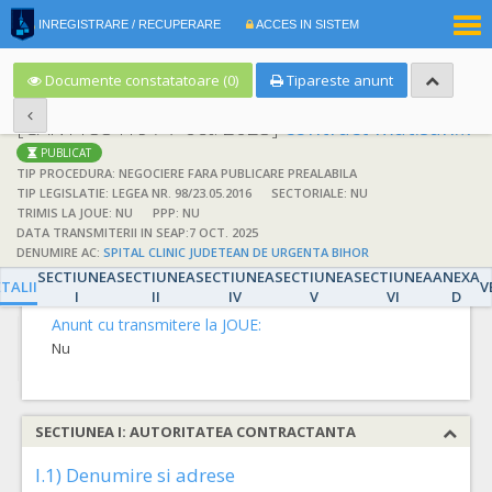
|
INREGISTRARE / RECUPERARE
ACCES IN SISTEM
RO
EN
Documente constatatoare (0)
Tipareste anunt
[CAN1155419 / 7 oct. 2025]
contract mat.sanitare
PUBLICAT
TIP PROCEDURA: NEGOCIERE FARA PUBLICARE PREALABILA
TIP LEGISLATIE: LEGEA NR. 98/23.05.2016
SECTORIALE: NU
TRIMIS LA JOUE: NU
PPP: NU
DATA TRANSMITERII IN SEAP:7 OCT. 2025
DETALII
DENUMIRE AC:
SPITAL CLINIC JUDETEAN DE URGENTA BIHOR
SECTIUNEA
SECTIUNEA
SECTIUNEA
SECTIUNEA
SECTIUNEA
ANEXA
Detalii
TALII
V
I
II
IV
V
VI
D
Anunt cu transmitere la JOUE:
Nu
SECTIUNEA I: AUTORITATEA CONTRACTANTA
I.1) Denumire si adrese