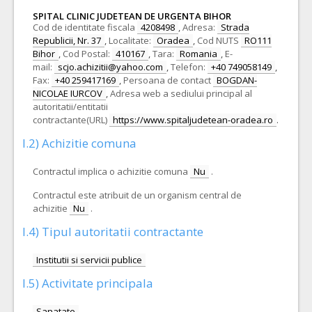
SPITAL CLINIC JUDETEAN DE URGENTA BIHOR
Cod de identitate fiscala
4208498
,
Adresa:
Strada
Republicii, Nr. 37
,
Localitate:
Oradea
,
Cod NUTS
RO111
Bihor
,
Cod Postal:
410167
,
Tara:
Romania
,
E-
mail:
scjo.achizitii@yahoo.com
,
Telefon:
+40 749058149
,
Fax:
+40 259417169
,
Persoana de contact
BOGDAN-
NICOLAE IURCOV
,
Adresa web a sediului principal al
autoritatii/entitatii
contractante(URL)
https://www.spitaljudetean-oradea.ro
.
I.2) Achizitie comuna
Contractul implica o achizitie comuna
Nu
.
Contractul este atribuit de un organism central de
achizitie
Nu
.
I.4) Tipul autoritatii contractante
Institutii si servicii publice
I.5) Activitate principala
Sanatate