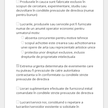
Produsele în cauza sunt fabricate exclusiv în
scopuri de cercetare, experimentare, studiu sau
dezvoltare în conditiile prevazute de directiva (numai
pentru bunuri)
Lucrarile, produsele sau serviciile pot fi furnizate
numai de un anumit operator economic pentru
urmatorul motiv:
absenta concurentei pentru motive tehnice
scopul achizitiei este crearea sau achizitionarea
unei opere de arta sau reprezentatii artistice unice
protectia unor drepturi exclusive, inclusiv
drepturile de proprietate intelectuala
Extrema urgenta determinata de evenimente care
nu puteau fi prevazute de catre autoritatea
contractanta si în conformitate cu conditiile stricte
prevazute de directiva
Livrari suplimentare efectuate de furnizorul initial
comandate în conditiile stricte prevazute de directiva
Lucrari/servicii noi, constituind o repetare a
lucrarilor/serviciilor existente si solicitate în