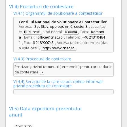
VI.4) Proceduri de contestare
VI.4.1) Organismul de solutionare a contestatiilor
Consiliul National de Solutionare a Contestatiilor
Adresa:
Str. Stavropoleos nr. 6, sector 3
,
Localitat
e:
Bucuresti
,
Cod Postal:
030084
,
Tara:
Romani
a
,
E-mail:
office@cnsc.ro
,
Telefon:
+40 21310464
1
,
Fax:
0 218900745
,
Adresa (adrese) Internet: (dac
a este cazul)
http://www.cnsc.ro
.
VI.4.3) Procedura de contestare
Precizari privind termenul (termenele) pentru procedurile
de contestare:
-
VI.4.4) Serviciul de la care se pot obtine informatii
privind procedura de contestare
VI.5) Data expedierii prezentului
anunt
7 oct. 2025