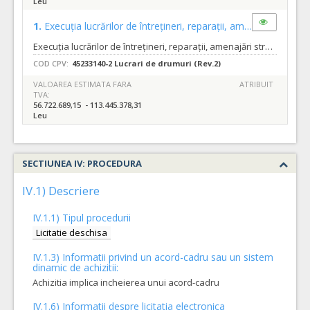
Leu
1.
Execuția lucrărilor de întrețineri, reparații, amenajări străzi, poduri și trafic rutier pentru municipiul Oradea, pe o perioadă de 4 ani, prin incheierea unui acord cadru: • „LOT 1 – Mal stâng Crișul Repede”
Execuția lucrărilor de întrețineri, reparații, amenajări străzi, poduri și trafic rutier pentru municipiul Oradea, pe o perioadă de 4 ani, prin incheierea unui acord cadru: • „LOT 1 – Mal stâng Crișul Repede” . Cod unic 4230487/2022/18 Întrucât activitatea de întreținere, reparații, amenajări stăzi, poduri și trafic rutier în municipiul Oradea este o activitate permanentă, care se desfășoară pe tot parcursul anului este necesară asigurarea continuității execuțiilor lucrărilor curente de întrețineri, reparații, amenajări în vederea asigurării condițiilor de circulație în siguranță, pentru confortul cetățenilor municipiului și respectiv, al tuturor participanților la trafic, atât pietoni, cât și mijloace auto. Din numărul total de străzi, un nmumăr de 514 străzi și tronsoane de străzi, în lungime de aprox. 225,805 km sunt amplasate pe malul stâng al Crișului Repede. Lucrările constau în executarea, conform cerințelor caietelor de sarcini regăsite în documentația de atribuire, astfel: 1. Întreținerea și Repararea îmbrăcăminților rutiere prin plombări și covorașe: 2. Întreținerea și Repararea străzilor nemodernizate, inclusive colectarea apelor pluviale; 3. Reparații trotuare; 4. Amenajare alei, trotuare, scuaruri; 5. Covoare asfaltice; 6. Lucrări la rețele de utilități 6.1. Lucrări la utilități rețele de apă - canal; 6.2. Lucrări la utilități rețele electrice 7. Lucrări de întreținere, reparații poduri; 8. Lucrări pentru siguranța circulației; 9. Montare demontare borduri; 10. Trafic rutier - Lucrări de întreținere și reparații trafic rutier, respectiv a mijloacelor de semnalizare rutieră. Tipurile de lucrări sunt cele descrise in caietul de sarcini pentru LOT 1. Pentru activitățile ce fac obiectul Lotului nr. 1 se va încheia un acord – cadru cu o durata de 4 ani, în baza caruia se vor incheia 8 contracte subsecvente. Estimări privind valoarea minimă și maximă a acordului-cadru și a contractelor subsecvente Lotului 1, conform Anexei nr. 8 din caietul de sarcini, sunt următoarele: • Val. estimată minimă a acordului – cadru ce urmează a fi încheiat este de 56.722.689,15 lei fără TVA, corespunzând cantităților minime de lucrări, care ar putea fi solicitate pe durata întregului acord – cadru; • Val. estimată maximă a acordului – cadru ce urmează a fi încheiat este de 113.445.378,31 lei fără TVA, corespunzând cantităților maxime de lucrări, care ar putea fi solicitate pe durata întregului acord – cadru; • Val. estimată a celui mai mic contract subsecvent este de 7.090.336,14 lei fără TVA, corespunzând cantităților minime de lucrări, care ar putea fi solicitate pe durata de derulare a unui contract subsecvent; • Val. estimată a celui mai mare contract subsecvent este de 14.180.672,27 lei fără TVA, corespunzând cantităților maxime de lucrări, care ar putea fi solicitate pe durata de derulare a unui contract subsecvent. Termenul pana la care orice operator economic interesat are dreptul de a solicita clarificari sau informatii suplimentare in legatura cu documentatia de atribuire este de 20 zile inainte de data limita de depunere a ofertelor. Autoritatea contractanta va raspunde in mod clar si complet tuturor solicitarilor de clarificari in a 11 a zi inainte de data limita de depunere a ofertelor. Solicitarile de clarificari vor fi transmise in format editabil.
COD CPV:
45233140-2 Lucrari de drumuri (Rev.2)
VALOAREA ESTIMATA FARA
ATRIBUIT
TVA:
56.722.689,15 - 113.445.378,31
Leu
SECTIUNEA IV: PROCEDURA
IV.1) Descriere
IV.1.1) Tipul procedurii
Licitatie deschisa
IV.1.3) Informatii privind un acord-cadru sau un sistem
dinamic de achizitii:
Achizitia implica incheierea unui acord-cadru
IV.1.6) Informatii despre licitatia electronica