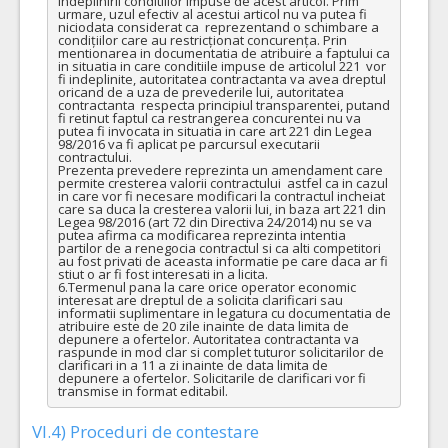
indeplinirii conditiilor impuse de acest articol. Prim 
urmare, uzul efectiv al acestui articol nu va putea fi 
niciodata considerat ca  reprezentand o schimbare a 
condițiilor care au restricționat concurența. Prin 
mentionarea in documentatia de atribuire a faptului ca 
in situatia in care conditiile impuse de articolul 221  vor 
fi indeplinite, autoritatea contractanta va avea dreptul 
oricand de a uza de prevederile lui, autoritatea 
contractanta  respecta principiul transparentei, putand 
fi retinut faptul ca restrangerea concurentei nu va 
putea fi invocata in situatia in care art 221 din Legea 
98/2016 va fi aplicat pe parcursul executarii 
contractului. 

Prezenta prevedere reprezinta un amendament care 
permite cresterea valorii contractului  astfel ca in cazul 
in care vor fi necesare modificari la contractul incheiat 
care sa duca la cresterea valorii lui, in baza art 221 din 
Legea 98/2016 (art 72 din Directiva 24/2014) nu se va 
putea afirma ca modificarea reprezinta intentia 
partilor de a renegocia contractul si ca alti competitori 
au fost privati de aceasta informatie pe care daca ar fi 
stiut o ar fi fost interesati in a licita.

6.Termenul pana la care orice operator economic 
interesat are dreptul de a solicita clarificari sau 
informatii suplimentare in legatura cu documentatia de 
atribuire este de 20 zile inainte de data limita de 
depunere a ofertelor. Autoritatea contractanta va 
raspunde in mod clar si complet tuturor solicitarilor de 
clarificari in a 11 a zi inainte de data limita de 
depunere a ofertelor. Solicitarile de clarificari vor fi 
transmise in format editabil.
VI.4) Proceduri de contestare