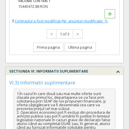
VALOARE CONTRACT
15445472.88 RON
Contractul a fost modificat.(Nr. anunturi modificate: 1).
<
1 of 3
>
Prima pagina
Ultima pagina
SECTIUNEA VI: INFORMATII SUPLIMENTARE
VI.3) Informatii suplimentare
1.În cazul în care două sau mai multe oferte sunt 
clasate pe primul loc, departajarea se va face prin 
solicitarea prin SEAP de noi propuneri financiare, şi 
oferta câştigătoare va fi desemnată cea care va 
prezenta preţul cel mai scăzut.

2. Operatorii economici pot fi excluși din procedura de 
achiziții publice sau pot fi urmăriți în justiție în temeiul 
legislației naționale în cazuri grave de declarații false 
atunci când au completat DUAE sau, în general, atunci 
când au furnizat informațiile solicitate pentru 