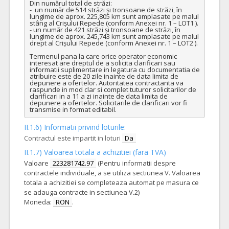
Din numărul total de străzi:

-  un număr de 514 străzi și tronsoane de străzi, în 
lungime de aprox. 225,805 km sunt amplasate pe malul 
stâng al Crișului Repede (conform Anexei nr. 1 – LOT1 ). 

- un număr de 421 străzi și tronsoane de străzi, în 
lungime de aprox. 245,743 km sunt amplasate pe malul 
drept al Crișului Repede (conform Anexei nr. 1 – LOT2 ).

Termenul pana la care orice operator economic 
interesat are dreptul de a solicita clarificari sau 
informatii suplimentare in legatura cu documentatia de 
atribuire este de 20 zile inainte de data limita de 
depunere a ofertelor. Autoritatea contractanta va 
raspunde in mod clar si complet tuturor solicitarilor de 
clarificari in a 11 a zi inainte de data limita de 
depunere a ofertelor. Solicitarile de clarificari vor fi 
transmise in format editabil.
II.1.6) Informatii privind loturile:
Contractul este impartit in loturi
Da
II.1.7) Valoarea totala a achizitiei (fara TVA)
Valoare
223281742.97
(Pentru informatii despre
contractele individuale, a se utiliza sectiunea V. Valoarea
totala a achizitiei se completeaza automat pe masura ce
se adauga contracte in sectiunea V.2)
Moneda:
RON
.