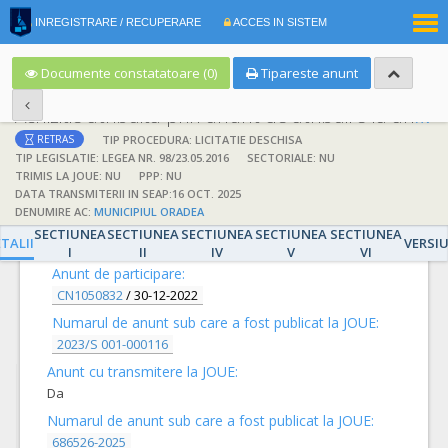
|
INREGISTRARE / RECUPERARE
ACCES IN SISTEM
RO
EN
Documente constatatoare (0)
Tipareste anunt
Achizitie atribuita prin anunt de atribuire la anunt de participare
TIP PROCEDURA: LICITATIE DESCHISA
RETRAS
TIP LEGISLATIE: LEGEA NR. 98/23.05.2016
SECTORIALE: NU
TRIMIS LA JOUE: NU
PPP: NU
DATA TRANSMITERII IN SEAP:16 OCT. 2025
DENUMIRE AC:
MUNICIPIUL ORADEA
DETALII
SECTIUNEA
SECTIUNEA
SECTIUNEA
SECTIUNEA
SECTIUNEA
TALII
VERSI
I
II
IV
V
VI
Anunt de participare:
CN1050832
/
30-12-2022
Numarul de anunt sub care a fost publicat la JOUE:
2023/S 001-000116
Anunt cu transmitere la JOUE:
Da
Numarul de anunt sub care a fost publicat la JOUE:
686526-2025