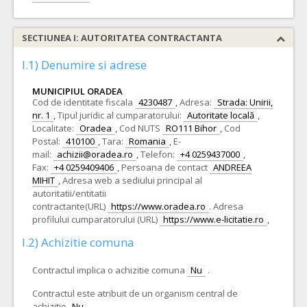
SECTIUNEA I: AUTORITATEA CONTRACTANTA
I.1) Denumire si adrese
MUNICIPIUL ORADEA
Cod de identitate fiscala
4230487
,
Adresa:
Strada: Unirii,
nr. 1
,
Tipul juridic al cumparatorului:
Autoritate locală
,
Localitate:
Oradea
,
Cod NUTS
RO111 Bihor
,
Cod
Postal:
410100
,
Tara:
Romania
,
E-
mail:
achizii@oradea.ro
,
Telefon:
+4 0259437000
,
Fax:
+4 0259409406
,
Persoana de contact
ANDREEA
MIHIT
,
Adresa web a sediului principal al
autoritatii/entitatii
contractante(URL)
https://www.oradea.ro
.
Adresa
profilului cumparatorului (URL)
https://www.e-licitatie.ro
,
I.2) Achizitie comuna
Contractul implica o achizitie comuna
Nu
.
Contractul este atribuit de un organism central de
achizitie
Nu
.