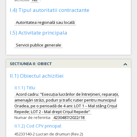
I.4) Tipul autoritatii contractante
Autoritatea regională sau locală
I.5) Activitate principala
Servicii publice generale
SECTIUNEA II: OBIECT
II.1) Obiectul achizitiei
II.1.1) Titlu:
Acord cadru: "Execuția lucrărilor de întrețineri, reparații,
amenajări străzi, poduri și trafic rutier pentru municipiul
Oradea, pe o perioadă de 4 ani: LOT 1 – Mal stâng Crișul
Repede; LOT 2 - Mal drept Crișul Repede”
Numar de referinta:
4230487/2022/18
II.1.2) Cod CPV principal:
45233140-2 Lucrari de drumuri (Rev.2)