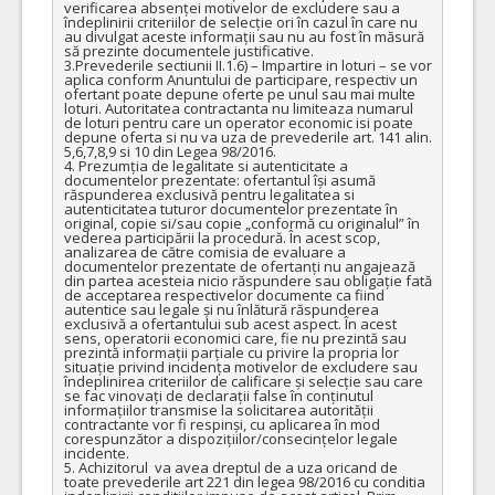
verificarea absenței motivelor de excludere sau a 
îndeplinirii criteriilor de selecție ori în cazul în care nu 
au divulgat aceste informații sau nu au fost în măsură 
să prezinte documentele justificative.

3.Prevederile sectiunii II.1.6) – Impartire in loturi – se vor 
aplica conform Anuntului de participare, respectiv un 
ofertant poate depune oferte pe unul sau mai multe 
loturi. Autoritatea contractanta nu limiteaza numarul 
de loturi pentru care un operator economic isi poate 
depune oferta si nu va uza de prevederile art. 141 alin. 
5,6,7,8,9 si 10 din Legea 98/2016.

4. Prezumția de legalitate si autenticitate a 
documentelor prezentate: ofertantul își asumă 
răspunderea exclusivă pentru legalitatea si 
autenticitatea tuturor documentelor prezentate în 
original, copie si/sau copie „conformă cu originalul” în 
vederea participării la procedură. În acest scop, 
analizarea de către comisia de evaluare a 
documentelor prezentate de ofertanți nu angajează 
din partea acesteia nicio răspundere sau obligație fată 
de acceptarea respectivelor documente ca fiind 
autentice sau legale și nu înlătură răspunderea 
exclusivă a ofertantului sub acest aspect. În acest 
sens, operatorii economici care, fie nu prezintă sau 
prezintă informații parțiale cu privire la propria lor 
situație privind incidența motivelor de excludere sau 
îndeplinirea criteriilor de calificare și selecție sau care 
se fac vinovați de declarații false în conținutul 
informațiilor transmise la solicitarea autorității 
contractante vor fi respinși, cu aplicarea în mod 
corespunzător a dispozițiilor/consecințelor legale 
incidente.

5. Achizitorul  va avea dreptul de a uza oricand de 
toate prevederile art 221 din legea 98/2016 cu conditia 