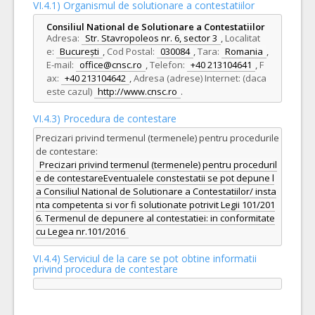
VI.4.1) Organismul de solutionare a contestatiilor
Consiliul National de Solutionare a Contestatiilor
Adresa:
Str. Stavropoleos nr. 6, sector 3
,
Localitat
e:
București
,
Cod Postal:
030084
,
Tara:
Romania
,
E-mail:
office@cnsc.ro
,
Telefon:
+40 213104641
,
F
ax:
+40 213104642
,
Adresa (adrese) Internet: (daca
este cazul)
http://www.cnsc.ro
.
VI.4.3) Procedura de contestare
Precizari privind termenul (termenele) pentru procedurile
de contestare:
Precizari privind termenul (termenele) pentru proceduril
e de contestareEventualele constestatii se pot depune l
a Consiliul National de Solutionare a Contestatiilor/ insta
nta competenta si vor fi solutionate potrivit Legii 101/201
6. Termenul de depunere al contestatiei: in conformitate
cu Legea nr.101/2016
VI.4.4) Serviciul de la care se pot obtine informatii
privind procedura de contestare