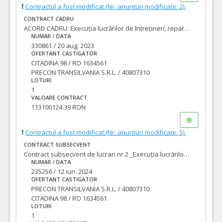
Contractul a fost modificat.(Nr. anunturi modificate: 2).
CONTRACT CADRU
ACORD CADRU: Execuția lucrărilor de întrețineri, reparații, amenajări străzi, poduri și trafic rutier pentru municipiul Oradea, pe o perioadă de 4 ani:„LOT 1 – Mal stâng Crișul Repede”
NUMAR / DATA
330861 / 20 aug. 2023
OFERTANT CASTIGATOR
CITADINA 98 / RO 1634561
PRECON TRANSILVANIA S.R.L. / 40807310
LOTURI
1
VALOARE CONTRACT
113100124.39 RON
Contractul a fost modificat.(Nr. anunturi modificate: 5).
CONTRACT SUBSECVENT
Contract subsecvent de lucrari nr.2 _Execuția lucrărilor de întreținere, reparații, amenajări străzi, poduri și trafic rutier pentru municipiul Oradea • „LOT 1 – Mal stâng Crișul Repede”
NUMAR / DATA
235256 / 12 iun. 2024
OFERTANT CASTIGATOR
PRECON TRANSILVANIA S.R.L. / 40807310
CITADINA 98 / RO 1634561
LOTURI
1