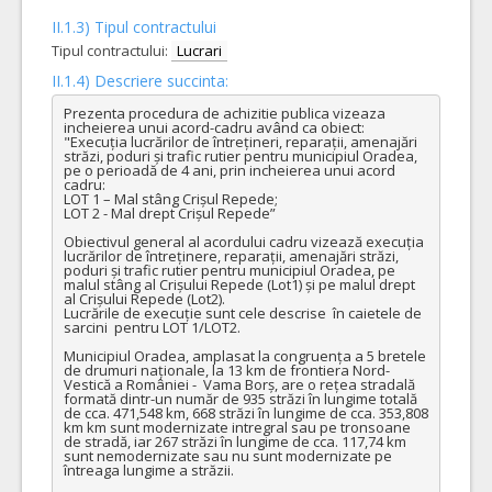
II.1.3) Tipul contractului
Tipul contractului:
Lucrari
II.1.4) Descriere succinta:
Prezenta procedura de achizitie publica vizeaza 
incheierea unui acord-cadru având ca obiect:	

"Execuția lucrărilor de întrețineri, reparații, amenajări 
străzi, poduri și trafic rutier pentru municipiul Oradea, 
pe o perioadă de 4 ani, prin incheierea unui acord 
cadru: 

LOT 1 – Mal stâng Crișul Repede;

LOT 2 - Mal drept Crișul Repede” 

Obiectivul general al acordului cadru vizează execuția 
lucrărilor de întreținere, reparații, amenajări străzi, 
poduri și trafic rutier pentru municipiul Oradea, pe 
malul stâng al Crișului Repede (Lot1) și pe malul drept 
al Crișului Repede (Lot2). 

Lucrările de execuție sunt cele descrise  în caietele de 
sarcini  pentru LOT 1/LOT2.

Municipiul Oradea, amplasat la congruența a 5 bretele 
de drumuri naționale, la 13 km de frontiera Nord-
Vestică a României -  Vama Borș, are o rețea stradală 
formată dintr-un număr de 935 străzi în lungime totală 
de cca. 471,548 km, 668 străzi în lungime de cca. 353,808 
km km sunt modernizate intregral sau pe tronsoane 
de stradă, iar 267 străzi în lungime de cca. 117,74 km 
sunt nemodernizate sau nu sunt modernizate pe 
întreaga lungime a străzii.
