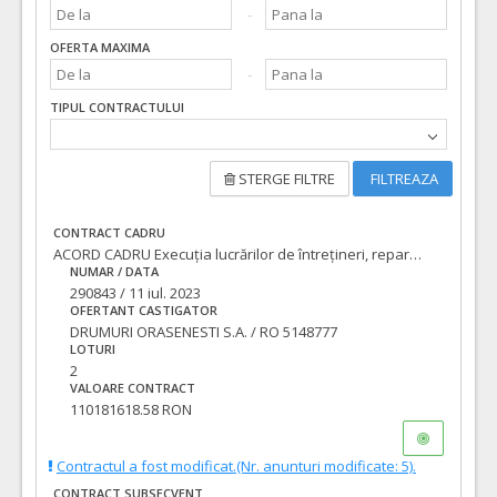
OFERTA MAXIMA
TIPUL CONTRACTULUI
STERGE FILTRE
FILTREAZA
CONTRACT CADRU
ACORD CADRU Execuția lucrărilor de întrețineri, reparații, amenajări străzi, poduri și trafic rutier pentru municipiul Oradea, pe o perioadă de 4 ani: „LOT 2 - Mal drept Crișul Repede”
NUMAR / DATA
290843 / 11 iul. 2023
OFERTANT CASTIGATOR
DRUMURI ORASENESTI S.A. / RO 5148777
LOTURI
2
VALOARE CONTRACT
110181618.58 RON
Contractul a fost modificat.(Nr. anunturi modificate: 5).
CONTRACT SUBSECVENT