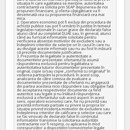
situaţia în care egalitatea se menţine, autoritatea 
contractantă va solicita prin SEAP depunerea de noi 
propuneri financiare, şi oferta câştigătoare va fi 
desemnată cea cu propunerea financiară cea mai 
mica.

2. Operatorii economici pot fi excluși din procedura de 
achiziții publice sau pot fi urmăriți în justiție în temeiul 
legislației naționale în cazuri grave de declarații false 
atunci când au completat DUAE sau, în general, atunci 
când au furnizat informațiile solicitate pentru 
verificarea absenței motivelor de excludere sau a 
îndeplinirii criteriilor de selecție ori în cazul în care nu 
au divulgat aceste informații sau nu au fost în măsură 
să prezinte documentele justificative.

3. Prezumția de legalitate si autenticitate a 
documentelor prezentate: ofertantul își asumă 
răspunderea exclusivă pentru legalitatea si 
autenticitatea tuturor documentelor prezentate în 
original, copie si/sau copie „conformă cu originalul” în 
vederea participării la procedură. În acest scop, 
analizarea de către comisia de evaluare a 
documentelor prezentate de ofertanți nu angajează 
din partea acesteia nicio răspundere sau obligație fată 
de acceptarea respectivelor documente ca fiind 
autentice sau legale și nu înlătură răspunderea 
exclusivă a ofertantului sub acest aspect. În acest 
sens, operatorii economici care, fie nu prezintă sau 
prezintă informații parțiale cu privire la propria lor 
situație privind incidența motivelor de excludere sau 
îndeplinirea criteriilor de calificare și selecție sau care 
se fac vinovați de declarații false în conținutul 
informațiilor transmise la solicitarea autorității 
contractante vor fi respinși, cu aplicarea în mod 
corespunzător a dispozițiilor/consecințelor legale 