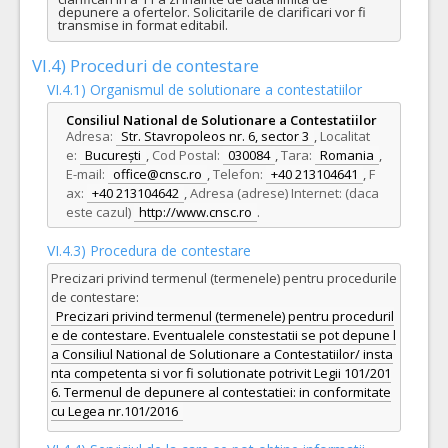
depunere a ofertelor. Solicitarile de clarificari vor fi 
transmise in format editabil.
VI.4) Proceduri de contestare
VI.4.1) Organismul de solutionare a contestatiilor
Consiliul National de Solutionare a Contestatiilor
Adresa:
Str. Stavropoleos nr. 6, sector 3
,
Localitat
e:
București
,
Cod Postal:
030084
,
Tara:
Romania
,
E-mail:
office@cnsc.ro
,
Telefon:
+40 213104641
,
F
ax:
+40 213104642
,
Adresa (adrese) Internet: (daca
este cazul)
http://www.cnsc.ro
.
VI.4.3) Procedura de contestare
Precizari privind termenul (termenele) pentru procedurile
de contestare:
Precizari privind termenul (termenele) pentru proceduril
e de contestare. Eventualele constestatii se pot depune l
a Consiliul National de Solutionare a Contestatiilor/ insta
nta competenta si vor fi solutionate potrivit Legii 101/201
6. Termenul de depunere al contestatiei: in conformitate
cu Legea nr.101/2016