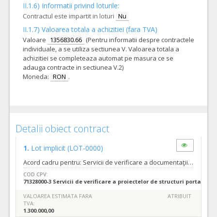
II.1.6) Informatii privind loturile:
Contractul este impartit in loturi
Nu
II.1.7) Valoarea totala a achizitiei (fara TVA)
Valoare
1356830.66
(Pentru informatii despre contractele
individuale, a se utiliza sectiunea V. Valoarea totala a
achizitiei se completeaza automat pe masura ce se
adauga contracte in sectiunea V.2)
Moneda:
RON
.
Detalii obiect contract
1.
Lot implicit
(LOT-0000)
Acord cadru pentru: Servicii de verificare a documentaţiilor tehnico-economice pentru lucrări de „Construire, modernizare, reabilitare străzi, amenajare căi de acces rutier, amenajare spații de parcare, amenajare parcuri, construire, reabilitare pasaje, poduri, pasarele, lucrări pentru siguranţa circulaţiei, inclusiv utilitățile aferente acolo unde este cazul şi trafic rutier necesare a se realiza în municipiul Oradea”Acord cadru pe 3 ani Tipurile de servicii sunt cele descrise in caietul de sarcini nr.119030 din 21.03. 2022. Termenul pana la care orice operator economic interesat are dreptul de a solicita clarificari sau informatii suplimentare in legatura cu documentatia de atribuire este de 20 zile inainte de data limita de depunere a ofertelor. Autoritatea contractanta va raspunde in mod clar si complet tuturor solicitarilor de clarificari in a 11 a zi inainte de data limita de depunere a ofertelor. Solicitarile de clarificari vor fi transmise in format editabil. Estimarea cantitati maxime acord cadru Estimarea cantitatilor minime acord cadru Estimarea cantitatilor maxime pe contract subsecvent Estimarea cantitatilor minime pe contract subsecvent – Se estimeaza ca va fi atribuit cate un contract subsecvent in fiecare an din cei 3 ani. (C) CALENDARUL ESTIMATIV DE ATRIBUIRE A CONTRACTELOR SUBSECVENTE Se estimeaza ca va fi atribuit cate un contract subsecvent in fiecare an din cei doi reprezentand durata acordului - cadru, dupa cum urmeaza: - in anul 2022-2023 un singur contract subsecvent acordului cadru - in anul 2023-2024 un singur contract subsecvent acordului cadru - in anul 2024-2025 un singur contract subsecvent acordului cadru Valoarea estimata a acordului cadru este de 1.300.000.00 lei fara TVA. Se estimeaza atribuirea de contracte subsecvente avand urmatoarele valori , dupa cum urmeaza: in anul 2022-2023 -433.333,33 lei fără TVA fara tva - in anul 2023-2024 -433.333,33 lei fără TVA lei fara tva - in anul 2024-2025 -433.333,33 lei fără TVAei fara tva
COD CPV:
71328000-3 Servicii de verificare a proiectelor de structuri portante (
VALOAREA ESTIMATA FARA
ATRIBUIT
TVA:
1.300.000,00