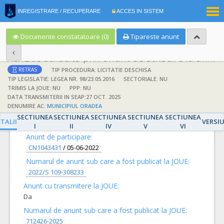
|
INREGISTRARE / RECUPERARE
ACCES IN SISTEM
RO
EN
Documente constatatoare (0)
Tipareste anunt
Achizitie atribuita prin anunt de atribuire la anunt de participare
TIP PROCEDURA: LICITATIE DESCHISA
RETRAS
TIP LEGISLATIE: LEGEA NR. 98/23.05.2016
SECTORIALE: NU
TRIMIS LA JOUE: NU
PPP: NU
DATA TRANSMITERII IN SEAP:27 OCT. 2025
DENUMIRE AC:
MUNICIPIUL ORADEA
DETALII
SECTIUNEA
SECTIUNEA
SECTIUNEA
SECTIUNEA
SECTIUNEA
TALII
VERSI
I
II
IV
V
VI
Anunt de participare:
CN1043431
/
05-06-2022
Numarul de anunt sub care a fost publicat la JOUE:
2022/S 109-308233
Anunt cu transmitere la JOUE:
Da
Numarul de anunt sub care a fost publicat la JOUE:
712426-2025