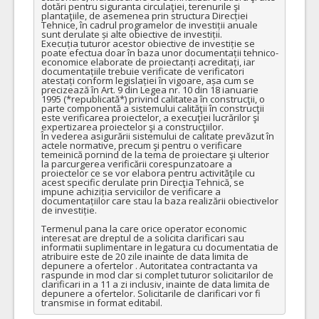
dotări pentru siguranta circulaţiei, terenurile şi 
plantaţiile, de asemenea prin structura Direcției 
Tehnice, în cadrul programelor de investiții anuale 
sunt derulate și alte obiective de investiții. 

Execuția tuturor acestor obiective de investiție se 
poate efectua doar în baza unor documentații tehnico-
economice elaborate de proiectanți acreditați, iar 
documentațiile trebuie verificate de verificatori 
atestați conform legislației în vigoare, așa cum se 
precizează în Art. 9 din Legea nr. 10 din 18 ianuarie 
1995 (*republicată*) privind calitatea în construcţii, o 
parte componentă a sistemului calităţii în construcţii 
este verificarea proiectelor, a execuţiei lucrărilor şi 
expertizarea proiectelor şi a construcţiilor.

În vederea asigurării sistemului de calitate prevăzut în 
actele normative, precum şi pentru o verificare 
temeinică pornind de la tema de proiectare şi ulterior 
la parcurgerea verificării corespunzatoare a 
proiectelor ce se vor elabora pentru activităţile cu 
acest specific derulate prin Direcţia Tehnică, se 
impune achiziția serviciilor de verificare a 
documentațiilor care stau la baza realizării obiectivelor 
de investiție.

Termenul pana la care orice operator economic 
interesat are dreptul de a solicita clarificari sau 
informatii suplimentare in legatura cu documentatia de 
atribuire este de 20 zile inainte de data limita de 
depunere a ofertelor . Autoritatea contractanta va 
raspunde in mod clar si complet tuturor solicitarilor de 
clarificari in a 11 a zi inclusiv, inainte de data limita de 
depunere a ofertelor. Solicitarile de clarificari vor fi 
transmise in format editabil.