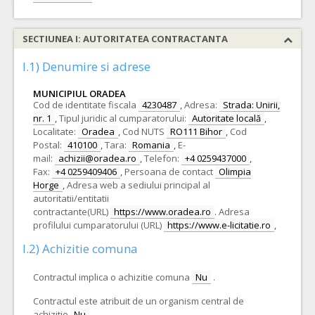
SECTIUNEA I: AUTORITATEA CONTRACTANTA
I.1) Denumire si adrese
MUNICIPIUL ORADEA
Cod de identitate fiscala
4230487
,
Adresa:
Strada: Unirii,
nr. 1
,
Tipul juridic al cumparatorului:
Autoritate locală
,
Localitate:
Oradea
,
Cod NUTS
RO111 Bihor
,
Cod
Postal:
410100
,
Tara:
Romania
,
E-
mail:
achizii@oradea.ro
,
Telefon:
+4 0259437000
,
Fax:
+4 0259409406
,
Persoana de contact
Olimpia
Horge
,
Adresa web a sediului principal al
autoritatii/entitatii
contractante(URL)
https://www.oradea.ro
.
Adresa
profilului cumparatorului (URL)
https://www.e-licitatie.ro
,
I.2) Achizitie comuna
Contractul implica o achizitie comuna
Nu
.
Contractul este atribuit de un organism central de
achizitie
Nu
.