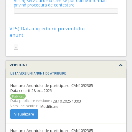
VI.4.4) Serviciul de la care se pot obtine informatii
privind procedura de contestare
VI.5) Data expedierii prezentului
anunt
-
VERSIUNI
LISTA VERSIUNI ANUNT DE ATRIBUIRE
Numarul Anuntului de participare:
CAN1092385
Data crearii:
28 oct. 2025
Publicat
Data publicare versiune :
28.10.2025 13:03
Versiune pentru: :
Modificare
Vizualizare
Numarul Anuntului de participare:
CAN1092385