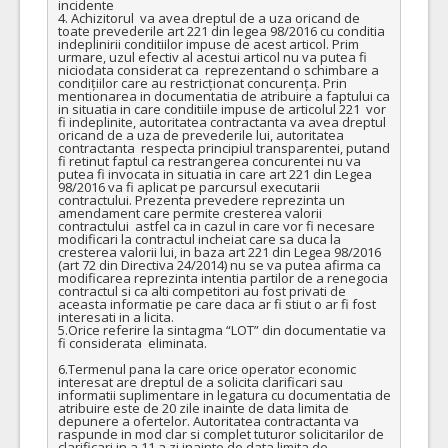
incidente

4. Achizitorul  va avea dreptul de a uza oricand de 
toate prevederile art 221 din legea 98/2016 cu conditia 
indeplinirii conditiilor impuse de acest articol. Prim 
urmare, uzul efectiv al acestui articol nu va putea fi 
niciodata considerat ca  reprezentand o schimbare a 
condițiilor care au restricționat concurența. Prin 
mentionarea in documentatia de atribuire a faptului ca 
in situatia in care conditiile impuse de articolul 221  vor 
fi indeplinite, autoritatea contractanta va avea dreptul 
oricand de a uza de prevederile lui, autoritatea 
contractanta  respecta principiul transparentei, putand 
fi retinut faptul ca restrangerea concurentei nu va 
putea fi invocata in situatia in care art 221 din Legea 
98/2016 va fi aplicat pe parcursul executarii 
contractului. Prezenta prevedere reprezinta un 
amendament care permite cresterea valorii 
contractului  astfel ca in cazul in care vor fi necesare 
modificari la contractul incheiat care sa duca la 
cresterea valorii lui, in baza art 221 din Legea 98/2016 
(art 72 din Directiva 24/2014) nu se va putea afirma ca 
modificarea reprezinta intentia partilor de a renegocia 
contractul si ca alti competitori au fost privati de 
aceasta informatie pe care daca ar fi stiut o ar fi fost 
interesati in a licita.

5.Orice referire la sintagma “LOT” din documentatie va 
fi considerata  eliminata.

6.Termenul pana la care orice operator economic 
interesat are dreptul de a solicita clarificari sau 
informatii suplimentare in legatura cu documentatia de 
atribuire este de 20 zile inainte de data limita de 
depunere a ofertelor. Autoritatea contractanta va 
raspunde in mod clar si complet tuturor solicitarilor de 
clarificari in a 11 a zi inainte de data limita de 