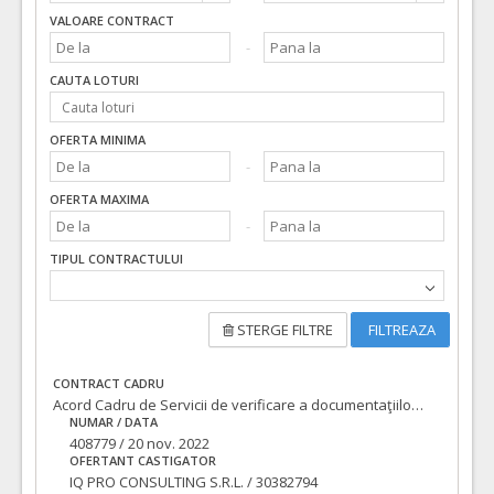
VALOARE CONTRACT
CAUTA LOTURI
OFERTA MINIMA
OFERTA MAXIMA
TIPUL CONTRACTULUI
STERGE FILTRE
FILTREAZA
CONTRACT CADRU
Acord Cadru de Servicii de verificare a documentaţiilor tehnico-economice pentru lucrări de „Construire, modernizare, reabilitare străzi, amenajare căi de acces rutier, amenajare spații de parcare, amenajare parcuri, construire, reabilitare pasaje, poduri, pasarele, lucrări pentru siguranţa circulaţiei, inclusiv utilitățile aferente acolo unde este cazul şi trafic rutier necesare a se realiza în municipiul Oradea”Acord cadru pe 3 ani
NUMAR / DATA
408779 / 20 nov. 2022
OFERTANT CASTIGATOR
IQ PRO CONSULTING S.R.L. / 30382794