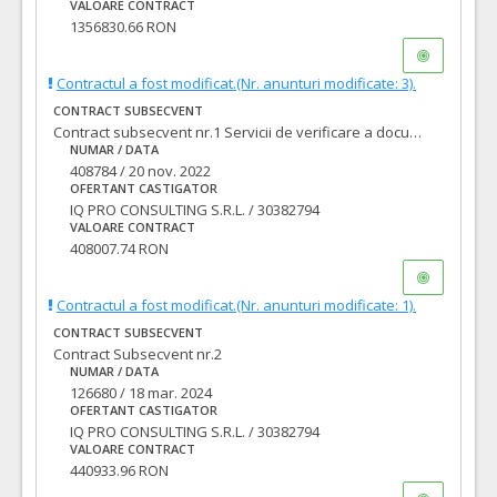
VALOARE CONTRACT
1356830.66 RON
Contractul a fost modificat.(Nr. anunturi modificate: 3).
CONTRACT SUBSECVENT
Contract subsecvent nr.1 Servicii de verificare a documentaţiilor tehnico-economice pentru lucrări de „Construire, modernizare, reabilitare străzi, amenajare căi de acces rutier, amenajare spații de parcare, amenajare parcuri, construire, reabilitare pasaje, poduri, pasarele, lucrări pentru siguranţa circulaţiei, inclusiv utilitățile aferente acolo unde este cazul şi trafic rutier necesare a se realiza în municipiul Oradea
NUMAR / DATA
408784 / 20 nov. 2022
OFERTANT CASTIGATOR
IQ PRO CONSULTING S.R.L. / 30382794
VALOARE CONTRACT
408007.74 RON
Contractul a fost modificat.(Nr. anunturi modificate: 1).
CONTRACT SUBSECVENT
Contract Subsecvent nr.2
NUMAR / DATA
126680 / 18 mar. 2024
OFERTANT CASTIGATOR
IQ PRO CONSULTING S.R.L. / 30382794
VALOARE CONTRACT
440933.96 RON