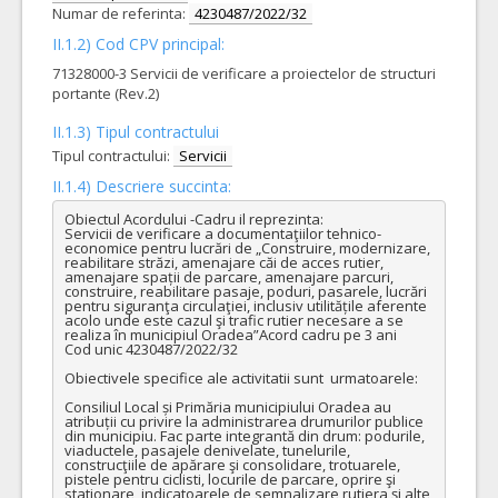
Numar de referinta:
4230487/2022/32
II.1.2) Cod CPV principal:
71328000-3 Servicii de verificare a proiectelor de structuri
portante (Rev.2)
II.1.3) Tipul contractului
Tipul contractului:
Servicii
II.1.4) Descriere succinta:
Obiectul Acordului -Cadru il reprezinta:

Servicii de verificare a documentaţiilor tehnico- 
economice pentru lucrări de „Construire, modernizare, 
reabilitare străzi, amenajare căi de acces rutier, 
amenajare spații de parcare, amenajare parcuri, 
construire, reabilitare pasaje, poduri, pasarele, lucrări 
pentru siguranţa circulaţiei, inclusiv utilitățile aferente 
acolo unde este cazul şi trafic rutier necesare a se 
realiza în municipiul Oradea”Acord cadru pe 3 ani

Cod unic 4230487/2022/32

Obiectivele specifice ale activitatii sunt  urmatoarele:

Consiliul Local și Primăria municipiului Oradea au 
atribuții cu privire la administrarea drumurilor publice 
din municipiu. Fac parte integrantă din drum: podurile, 
viaductele, pasajele denivelate, tunelurile, 
construcţiile de apărare şi consolidare, trotuarele, 
pistele pentru ciclisti, locurile de parcare, oprire şi 
stationare, indicatoarele de semnalizare rutiera şi alte 