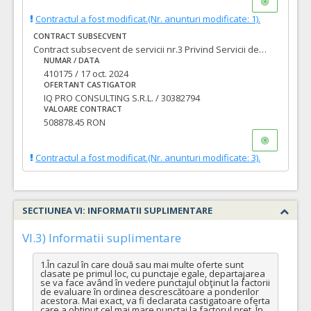
Contractul a fost modificat.(Nr. anunturi modificate: 1).
CONTRACT SUBSECVENT
Contract subsecvent de servicii nr.3 Privind Servicii de verificare a documentaţiilor tehnico-economice pentru lucrări de „Construire, modernizare, reabilitare străzi, amenajare căi de acces rutier, amenajare spații de parcare, amenajare parcuri, construire, reabilitare pasaje, poduri, pasarele, lucrări pentru siguranţa circulaţiei, inclusiv utilitățile aferente acolo unde este cazul şi trafic rutier necesare a se realiza în municipiul Oradea”
NUMAR / DATA
410175 / 17 oct. 2024
OFERTANT CASTIGATOR
IQ PRO CONSULTING S.R.L. / 30382794
VALOARE CONTRACT
508878.45 RON
Contractul a fost modificat.(Nr. anunturi modificate: 3).
SECTIUNEA VI: INFORMATII SUPLIMENTARE
VI.3) Informatii suplimentare
1.În cazul în care două sau mai multe oferte sunt 
clasate pe primul loc, cu punctaje egale, departajarea 
se va face având în vedere punctajul obţinut la factorii 
de evaluare în ordinea descrescătoare a ponderilor 
acestora. Mai exact, va fi declarata castigatoare oferta 
care a obtinut cel mai mare punctaj la factorul pret. În 