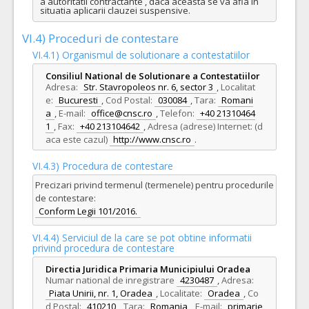
a autoritatii contractante , daca aceasta se va afla in 
situatia aplicarii clauzei suspensive.
VI.4) Proceduri de contestare
VI.4.1) Organismul de solutionare a contestatiilor
Consiliul National de Solutionare a Contestatiilor
Adresa:
Str. Stavropoleos nr. 6, sector 3
,
Localitat
e:
Bucuresti
,
Cod Postal:
030084
,
Tara:
Romani
a
,
E-mail:
office@cnsc.ro
,
Telefon:
+40 21310464
1
,
Fax:
+40 213104642
,
Adresa (adrese) Internet: (d
aca este cazul)
http://www.cnsc.ro
.
VI.4.3) Procedura de contestare
Precizari privind termenul (termenele) pentru procedurile
de contestare:
Conform Legii 101/2016.
VI.4.4) Serviciul de la care se pot obtine informatii
privind procedura de contestare
Directia Juridica Primaria Municipiului Oradea
Numar national de inregistrare
4230487
,
Adresa:
Piata Unirii, nr. 1, Oradea
,
Localitate:
Oradea
,
Co
d Postal:
410210
,
Tara:
Romania
,
E-mail:
primarie