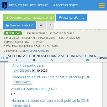
|
INREGISTRARE / RECUPERARE
ACCES IN SISTEM
RO
EN
Documente constatatoare (0)
Vezi ca eForms
Tipareste anunt
Achizitie atribuita prin anunt de atribuire la anunt de participare
TIP PROCEDURA: LICITATIE DESCHISA
PUBLICAT
TIP LEGISLATIE: LEGEA NR. 98/23.05.2016
SECTORIALE: NU
TRIMIS LA JOUE: DA
PPP: NU
DATA TRANSMITERII IN SEAP:10 NOV. 2025
DENUMIRE AC:
MUNICIPIUL ORADEA
DETALII
SECTIUNEA
SECTIUNEA
SECTIUNEA
SECTIUNEA
SECTIUNEA
TALII
VERSI
I
II
IV
V
VI
Anunt de participare:
CN1086006
/
01-10-2025
Numarul de anunt sub care a fost publicat la JOUE:
639863-2025
Anunt cu transmitere la JOUE:
Da
Numarul de anunt sub care a fost publicat la JOUE:
748804-2025