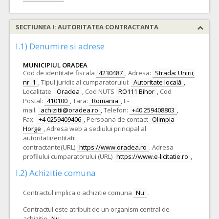
SECTIUNEA I: AUTORITATEA CONTRACTANTA
I.1) Denumire si adrese
MUNICIPIUL ORADEA
Cod de identitate fiscala
4230487
,
Adresa:
Strada: Unirii,
nr. 1
,
Tipul juridic al cumparatorului:
Autoritate locală
,
Localitate:
Oradea
,
Cod NUTS
RO111 Bihor
,
Cod
Postal:
410100
,
Tara:
Romania
,
E-
mail:
achizitii@oradea.ro
,
Telefon:
+40 259408803
,
Fax:
+4 0259409406
,
Persoana de contact
Olimpia
Horge
,
Adresa web a sediului principal al
autoritatii/entitatii
contractante(URL)
https://www.oradea.ro
.
Adresa
profilului cumparatorului (URL)
https://www.e-licitatie.ro
,
I.2) Achizitie comuna
Contractul implica o achizitie comuna
Nu
.
Contractul este atribuit de un organism central de
achizitie
Nu
.