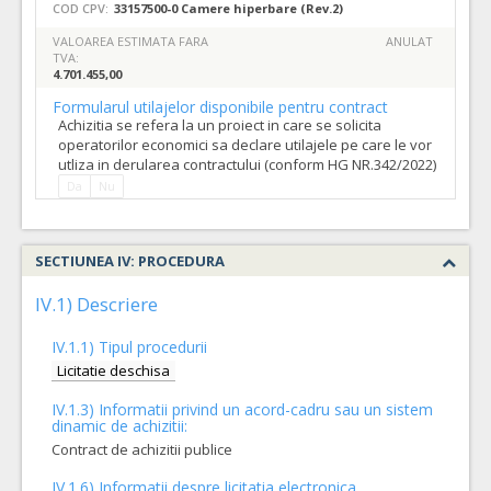
COD CPV:
33157500-0 Camere hiperbare (Rev.2)
VALOAREA ESTIMATA FARA
ANULAT
TVA:
4.701.455,00
Formularul utilajelor disponibile pentru contract
Achizitia se refera la un proiect in care se solicita
operatorilor economici sa declare utilajele pe care le vor
utliza in derularea contractului (conform HG NR.342/2022)
Da
Nu
SECTIUNEA IV: PROCEDURA
IV.1) Descriere
IV.1.1) Tipul procedurii
Licitatie deschisa
IV.1.3) Informatii privind un acord-cadru sau un sistem
dinamic de achizitii:
Contract de achizitii publice
IV.1.6) Informatii despre licitatia electronica