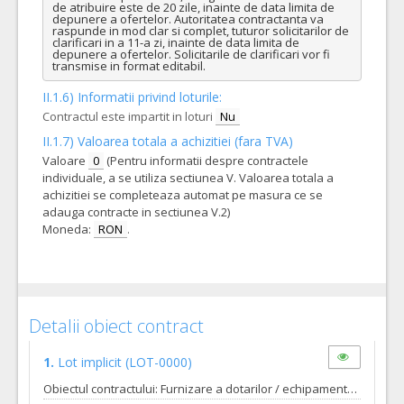
de atribuire este de 20 zile, inainte de data limita de 
depunere a ofertelor. Autoritatea contractanta va 
raspunde in mod clar si complet, tuturor solicitarilor de 
clarificari in a 11-a zi, inainte de data limita de 
depunere a ofertelor. Solicitarile de clarificari vor fi 
transmise in format editabil.
II.1.6) Informatii privind loturile:
Contractul este impartit in loturi
Nu
II.1.7) Valoarea totala a achizitiei (fara TVA)
Valoare
0
(Pentru informatii despre contractele
individuale, a se utiliza sectiunea V. Valoarea totala a
achizitiei se completeaza automat pe masura ce se
adauga contracte in sectiunea V.2)
Moneda:
RON
.
Detalii obiect contract
1.
Lot implicit
(LOT-0000)
Obiectul contractului: Furnizare a dotarilor / echipamentelor medicale – CAMERA HIPERBARA PENTRU TERAPIA CU OXIGEN pentru investitia “CONSTRUIRE SI DOTARE CORP CLADIRE DESTINAT SECTIILOR BOLI INFECTIOASE SI PNEUMOLOGIE’’ finantat prin Planul National de Redresare si Rezilienta, componenta C12 (contract de finantare 917/05.12.2023). Obiectivul general la care contribuie furnizarea produselor Obiectivul general al proiecului il constituie realizarea unei infrastructuri spitalicesti publice noi in cadrul Spitalului Clinic Judetean de Urgenta din Oradea (SCJUO), de clasa energetica nZeb - 20% si dotarea cu echipamente medicale ce incorporeaza cele mai noi tehnologii disponibile. Obiectivul general la care contribuie furnizarea produselor se referă la îmbunătățirea accesului la tratament al pacientilor din Oradea si cresterea calitatii actului medical prin dotarea, modernizarea, extinderea și furnizarea de echipamente noi pentru SECTIILE DE BOLI INFECTIOASE SI PNEUMOLOGIE’’ Obiectivul specific la care contribuie furnizarea produselor Capacitățile noului spital de boli infecțioase și pneumoftiziologie din cadrul Spitalului Clinic Județean de Urgență Bihor sunt formate din zona de spitalizare continuă, spitalizare de zi, zona de îngrijire ambulatorie, dispensarul TBC, zona de servicii de diagnosticare și un bloc operator de dimensiuni reduse. Spitalul va avea, de asemenea, și un compartiment pentru urgențe, cu camera de gardă pentru fiecare dintre specialitățile medicale deservite: boli infecțioase, pneumoftiziologie, un cabinet pentru vaccinuri și spații pentru deservirea funcției educaționale (sală conferințe, săli studiu, camere pentru rezidenți, etc). Obiectivul specific la care contribuie furnizarea produselor este dotarea adecvata a spatiilor de desfasurare a sericiilor medicale corespunzatoare specificului spitalului. Respectand prevederile caietului de sarcini:  caiet de sarcini nr. 321944 din 08.08.2025 Termenul pana la care orice operator economic interesat are dreptul de a solicita clarificari sau informatii suplimentare in legatura cu documentatia de atribuire este de 20 zile inainte de data limita de depunere a ofertelor. Autoritatea contractanta va raspunde in mod clar si complet tuturor solicitarilor de clarificari in a 11-a zi inainte de data limita de depunere a ofertelor. Solicitarile de clarificari vor fi transmise in format editabil.