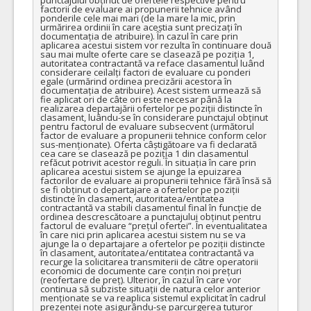
factorii de evaluare ai propunerii tehnice având 
ponderile cele mai mari (de la mare la mic, prin 
urmărirea ordinii în care aceștia sunt precizați în 
documentația de atribuire). În cazul în care prin 
aplicarea acestui sistem vor rezulta în continuare două 
sau mai multe oferte care se clasează pe poziția 1, 
autoritatea contractantă va reface clasamentul luând 
considerare ceilalți factori de evaluare cu ponderi 
egale (urmărind ordinea precizării acestora în 
documentația de atribuire). Acest sistem urmează să 
fie aplicat ori de câte ori este necesar până la 
realizarea departajării ofertelor pe poziții distincte în 
clasament, luându-se în considerare punctajul obținut 
pentru factorul de evaluare subsecvent (următorul 
factor de evaluare a propunerii tehnice conform celor 
sus-menționate). Oferta câștigătoare va fi declarată 
cea care se clasează pe poziția 1 din clasamentul 
refăcut potrivit acestor reguli. În situația în care prin 
aplicarea acestui sistem se ajunge la epuizarea 
factorilor de evaluare ai propunerii tehnice fără însă să 
se fi obținut o departajare a ofertelor pe poziții 
distincte în clasament, autoritatea/entitatea 
contractantă va stabili clasamentul final în funcție de 
ordinea descrescătoare a punctajului obținut pentru 
factorul de evaluare “prețul ofertei”. În eventualitatea 
în care nici prin aplicarea acestui sistem nu se va 
ajunge la o departajare a ofertelor pe poziții distincte 
în clasament, autoritatea/entitatea contractantă va 
recurge la solicitarea transmiterii de către operatorii 
economici de documente care conțin noi prețuri 
(reofertare de preț). Ulterior, în cazul în care vor 
continua să subziste situații de natura celor anterior 
menționate se va reaplica sistemul explicitat în cadrul 
prezentei note asigurându-se parcurgerea tuturor 