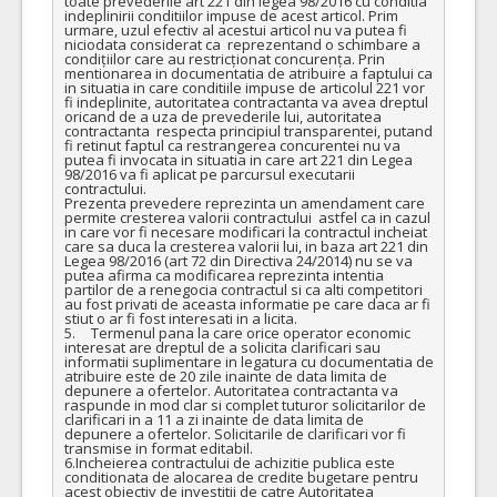
toate prevederile art 221 din legea 98/2016 cu conditia 
indeplinirii conditiilor impuse de acest articol. Prim 
urmare, uzul efectiv al acestui articol nu va putea fi 
niciodata considerat ca  reprezentand o schimbare a 
condițiilor care au restricționat concurența. Prin 
mentionarea in documentatia de atribuire a faptului ca 
in situatia in care conditiile impuse de articolul 221 vor 
fi indeplinite, autoritatea contractanta va avea dreptul 
oricand de a uza de prevederile lui, autoritatea 
contractanta  respecta principiul transparentei, putand 
fi retinut faptul ca restrangerea concurentei nu va 
putea fi invocata in situatia in care art 221 din Legea 
98/2016 va fi aplicat pe parcursul executarii 
contractului. 

Prezenta prevedere reprezinta un amendament care 
permite cresterea valorii contractului  astfel ca in cazul 
in care vor fi necesare modificari la contractul incheiat 
care sa duca la cresterea valorii lui, in baza art 221 din 
Legea 98/2016 (art 72 din Directiva 24/2014) nu se va 
putea afirma ca modificarea reprezinta intentia 
partilor de a renegocia contractul si ca alti competitori 
au fost privati de aceasta informatie pe care daca ar fi 
stiut o ar fi fost interesati in a licita.

5.	Termenul pana la care orice operator economic 
interesat are dreptul de a solicita clarificari sau 
informatii suplimentare in legatura cu documentatia de 
atribuire este de 20 zile inainte de data limita de 
depunere a ofertelor. Autoritatea contractanta va 
raspunde in mod clar si complet tuturor solicitarilor de 
clarificari in a 11 a zi inainte de data limita de 
depunere a ofertelor. Solicitarile de clarificari vor fi 
transmise in format editabil.

6.Incheierea contractului de achizitie publica este 
conditionata de alocarea de credite bugetare pentru 
acest obiectiv de investitii de catre Autoritatea 