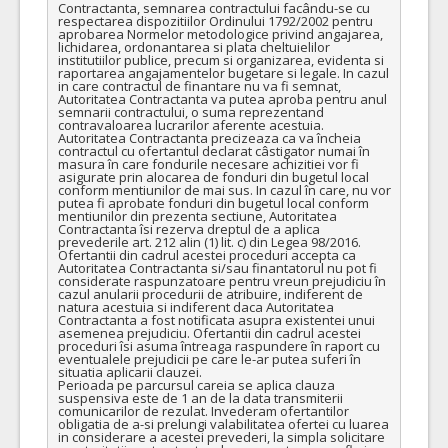
Contractanta, semnarea contractului facându-se cu 
respectarea dispozitiilor Ordinului 1792/2002 pentru 
aprobarea Normelor metodologice privind angajarea, 
lichidarea, ordonantarea si plata cheltuielilor 
institutiilor publice, precum si organizarea, evidenta si 
raportarea angajamentelor bugetare si legale. In cazul 
in care contractul de finantare nu va fi semnat, 
Autoritatea Contractanta va putea aproba pentru anul 
semnarii contractului, o suma reprezentand 
contravaloarea lucrarilor aferente acestuia. 
Autoritatea Contractanta precizeaza ca va încheia 
contractul cu ofertantul declarat câstigator numai în 
masura în care fondurile necesare achizitiei vor fi 
asigurate prin alocarea de fonduri din bugetul local 
conform mentiunilor de mai sus. In cazul în care, nu vor 
putea fi aprobate fonduri din bugetul local conform 
mentiunilor din prezenta sectiune, Autoritatea 
Contractanta îsi rezerva dreptul de a aplica 
prevederile art. 212 alin (1) lit. c) din Legea 98/2016. 
Ofertantii din cadrul acestei proceduri accepta ca 
Autoritatea Contractanta si/sau finantatorul nu pot fi 
considerate raspunzatoare pentru vreun prejudiciu în 
cazul anularii procedurii de atribuire, indiferent de 
natura acestuia si indiferent daca Autoritatea 
Contractanta a fost notificata asupra existentei unui 
asemenea prejudiciu. Ofertantii din cadrul acestei 
proceduri îsi asuma întreaga raspundere în raport cu 
eventualele prejudicii pe care le-ar putea suferi în 
situatia aplicarii clauzei. 

Perioada pe parcursul careia se aplica clauza 
suspensiva este de 1 an de la data transmiterii 
comunicarilor de rezulat. Invederam ofertantilor 
obligatia de a-si prelungi valabilitatea ofertei cu luarea 
in considerare a acestei prevederi, la simpla solicitare 