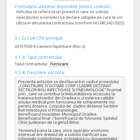
Formularul utilajelor disponibile pentru contract
Achizitia se refera la un proiect in care se solicita
operatorilor economici sa declare utilajele pe care le vor
utliza in derularea contractului (conform HG NR.342/2022)
Da
Nu
II.1.2) Cod CPV principal:
33157500-0 Camere hiperbare (Rev.2)
II.1.3) Tipul contractului
Tipul contractului:
Furnizare
II.1.4) Descriere succinta:
Prezenta achiziție se desfășoară in cadrul proiectului 
„CONSTRUIRE SI DOTARE CORP CLADIRE DESTINAT 
SECTIILOR BOLI INFECTIOASE SI PNEUMOLOGIE’’ finantat 
prin , care va contribui la îmbunătățirea accesului la 
tratarea bolnavilor din Oradea si cresterea calității 
actului medical prin furnizarea de echipamente noi 
pentru dotarea  Corpului de  cladire destinat Sectiilor 
Boli Infectioase si Pneumologie.

Beneficiarul investitiei: Municipiul Oradea 

Beneficiarul final  / beneficiarul de folosinta: Spitalul 
Clinic Județean de Urgență Bihor.

Termenul pana la care, orice operator economic 
interesat are dreptul de a solicita clarificari sau 
informatii suplimentare, in legatura cu documentatia 