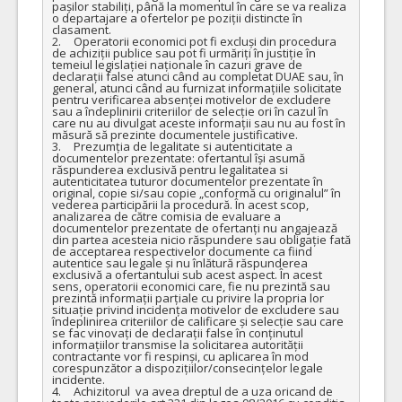
pașilor stabiliți, până la momentul în care se va realiza 
o departajare a ofertelor pe poziții distincte în 
clasament.

2.	Operatorii economici pot fi excluși din procedura 
de achiziții publice sau pot fi urmăriți în justiție în 
temeiul legislației naționale în cazuri grave de 
declarații false atunci când au completat DUAE sau, în 
general, atunci când au furnizat informațiile solicitate 
pentru verificarea absenței motivelor de excludere 
sau a îndeplinirii criteriilor de selecție ori în cazul în 
care nu au divulgat aceste informații sau nu au fost în 
măsură să prezinte documentele justificative.

3.	Prezumția de legalitate si autenticitate a 
documentelor prezentate: ofertantul își asumă 
răspunderea exclusivă pentru legalitatea si 
autenticitatea tuturor documentelor prezentate în 
original, copie si/sau copie „conformă cu originalul” în 
vederea participării la procedură. În acest scop, 
analizarea de către comisia de evaluare a 
documentelor prezentate de ofertanți nu angajează 
din partea acesteia nicio răspundere sau obligație fată 
de acceptarea respectivelor documente ca fiind 
autentice sau legale și nu înlătură răspunderea 
exclusivă a ofertantului sub acest aspect. În acest 
sens, operatorii economici care, fie nu prezintă sau 
prezintă informații parțiale cu privire la propria lor 
situație privind incidența motivelor de excludere sau 
îndeplinirea criteriilor de calificare și selecție sau care 
se fac vinovați de declarații false în conținutul 
informațiilor transmise la solicitarea autorității 
contractante vor fi respinși, cu aplicarea în mod 
corespunzător a dispozițiilor/consecințelor legale 
incidente.

4.	Achizitorul  va avea dreptul de a uza oricand de 