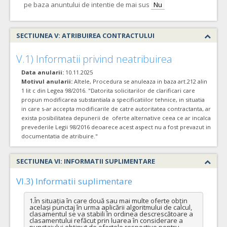
pe baza anuntului de intentie de mai sus
Nu
SECTIUNEA V: ATRIBUIREA CONTRACTULUI
V.1) Informatii privind neatribuirea
Data anularii:
10.11.2025
Motivul anularii:
Altele, Procedura se anuleaza in baza art.212 alin
1 lit c din Legea 98/2016. "Datorita solicitarilor de clarificari care
propun modificarea substantiala a specificatiilor tehnice, in situatia
in care s-ar accepta modificarile de catre autoritatea contractanta, ar
exista posibilitatea depunerii de oferte alternative ceea ce ar incalca
prevederile Legii 98/2016 deoarece acest aspect nu a fost prevazut in
documentatia de atribuire."
SECTIUNEA VI: INFORMATII SUPLIMENTARE
VI.3) Informatii suplimentare
1.În situația în care două sau mai multe oferte obțin 
același punctaj în urma aplicării algoritmului de calcul, 
clasamentul se va stabili în ordinea descrescătoare a 
clasamentului refăcut prin luarea în considerare a 
punctajului obținut de ofertele respective pentru 