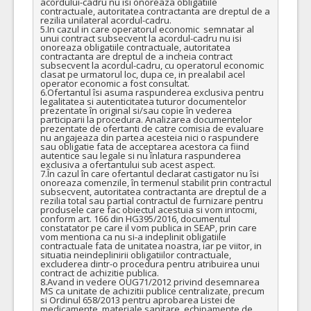
acordului-cadru nu isi onoreaza obligatiile 
contractuale, autoritatea contractanta are dreptul de a 
rezilia unilateral acordul-cadru.

5.In cazul in care operatorul economic  semnatar al 
unui contract subsecvent la acordul-cadru nu isi 
onoreaza obligatiile contractuale, autoritatea 
contractanta are dreptul de a incheia contract 
subsecvent la acordul-cadru, cu operatorul economic 
clasat pe urmatorul loc, dupa ce, in prealabil acel 
operator economic a fost consultat.

6.Ofertantul îsi asuma raspunderea exclusiva pentru 
legalitatea si autenticitatea tuturor documentelor 
prezentate în original si/sau copie în vederea 
participarii la procedura. Analizarea documentelor 
prezentate de ofertanti de catre comisia de evaluare 
nu angajeaza din partea acesteia nici o raspundere 
sau obligatie fata de acceptarea acestora ca fiind 
autentice sau legale si nu înlatura raspunderea 
exclusiva a ofertantului sub acest aspect.

7.În cazul în care ofertantul declarat castigator nu îsi 
onoreaza comenzile, în termenul stabilit prin contractul 
subsecvent, autoritatea contractanta are dreptul de a 
rezilia total sau partial contractul de furnizare pentru 
produsele care fac obiectul acestuia si vom intocmi, 
conform art. 166 din HG395/2016, documentul 
constatator pe care il vom publica in SEAP, prin care 
vom mentiona ca nu si-a indeplinit obligatiile 
contractuale fata de unitatea noastra, iar pe viitor, in 
situatia neindeplinirii obligatiilor contractuale, 
excluderea dintr-o procedura pentru atribuirea unui 
contract de achizitie publica.

8.Avand in vedere OUG71/2012 privind desemnarea 
MS ca unitate de achizitii publice centralizate, precum 
si Ordinul 658/2013 pentru aprobarea Listei de 
medicamente, materiale sanitare, echipamente de 