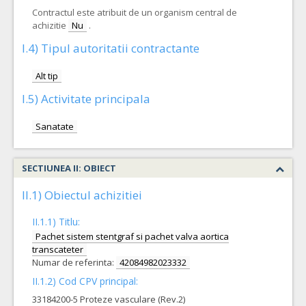
Contractul este atribuit de un organism central de
achizitie
Nu
.
I.4) Tipul autoritatii contractante
Alt tip
I.5) Activitate principala
Sanatate
SECTIUNEA II: OBIECT
II.1) Obiectul achizitiei
II.1.1) Titlu:
Pachet sistem stentgraf si pachet valva aortica
transcateter
Numar de referinta:
42084982023332
II.1.2) Cod CPV principal:
33184200-5 Proteze vasculare (Rev.2)