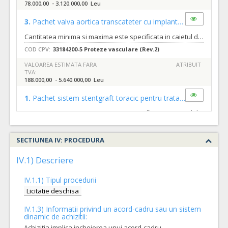
78.000,00 - 3.120.000,00 Leu
3.
Pachet valva aortica transcateter cu implantare in pozitie supra-anulara
Cantitatea minima si maxima este specificata in caietul de sarcini al prezentei proceduri.
COD CPV:
33184200-5 Proteze vasculare (Rev.2)
VALOAREA ESTIMATA FARA
ATRIBUIT
TVA:
188.000,00 - 5.640.000,00 Leu
1.
Pachet sistem stentgraft toracic pentru tratamentul anevrismelor de aorta toracica
Cantitatea minima si maxima este specificata in caietul de sarcini al prezentei proceduri.
COD CPV:
33184200-5 Proteze vasculare (Rev.2)
SECTIUNEA IV: PROCEDURA
VALOAREA ESTIMATA FARA
ATRIBUIT
TVA:
55.000,00 - 1.650.000,00 Leu
IV.1) Descriere
IV.1.1) Tipul procedurii
Licitatie deschisa
IV.1.3) Informatii privind un acord-cadru sau un sistem
dinamic de achizitii:
Achizitia implica incheierea unui acord-cadru