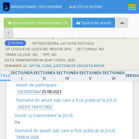
|
INREGISTRARE / RECUPERARE
ACCES IN SISTEM
RO
EN
Documente constatatoare (0)
Tipareste anunt
Achizitie atribuita prin anunt de atribuire la anunt de participare
TIP PROCEDURA: LICITATIE DESCHISA
RETRAS
TIP LEGISLATIE: LEGEA NR. 98/23.05.2016
SECTORIALE: NU
TRIMIS LA JOUE: NU
PPP: NU
DATA TRANSMITERII IN SEAP:13 NOV. 2025
DENUMIRE AC:
SPITAL CLINIC JUDETEAN DE URGENTA BIHOR
DETALII
SECTIUNEA
SECTIUNEA
SECTIUNEA
SECTIUNEA
SECTIUNEA
TALII
VERSI
I
II
IV
V
VI
Anunt de participare:
CN1058794
/
25-08-2023
Numarul de anunt sub care a fost publicat la JOUE:
2023/S 164-517852
Anunt cu transmitere la JOUE:
Da
Numarul de anunt sub care a fost publicat la JOUE:
756615-2025