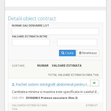
Detalii obiect contract
NUMAR SAU DENUMIRE LOT
VALOARE ESTIMATA INTRE:
Cauta
Reseteaza
NUMAR
VALOARE ESTIMATA
SORTARE:
TOTAL VALOARE ESTIMATA FARA TVA:
2.
Pachet sistem stentgraft abdominal pentru tratamentul anevrismelor de aorta abdominala
Cantitatea minima si maxima este specificata in caietul de sarcini al prezentei proceduri.
COD CPV:
33184200-5 Proteze vasculare (Rev.2)
VALOAREA ESTIMATA FARA
ATRIBUIT
TVA: