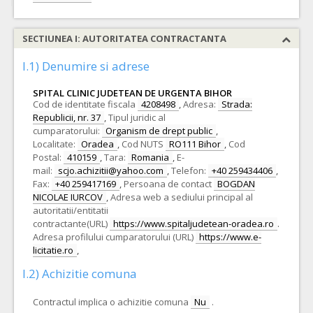
SECTIUNEA I: AUTORITATEA CONTRACTANTA
I.1) Denumire si adrese
SPITAL CLINIC JUDETEAN DE URGENTA BIHOR
Cod de identitate fiscala
4208498
,
Adresa:
Strada:
Republicii, nr. 37
,
Tipul juridic al
cumparatorului:
Organism de drept public
,
Localitate:
Oradea
,
Cod NUTS
RO111 Bihor
,
Cod
Postal:
410159
,
Tara:
Romania
,
E-
mail:
scjo.achizitii@yahoo.com
,
Telefon:
+40 259434406
,
Fax:
+40 259417169
,
Persoana de contact
BOGDAN
NICOLAE IURCOV
,
Adresa web a sediului principal al
autoritatii/entitatii
contractante(URL)
https://www.spitaljudetean-oradea.ro
.
Adresa profilului cumparatorului (URL)
https://www.e-
licitatie.ro
,
I.2) Achizitie comuna
Contractul implica o achizitie comuna
Nu
.