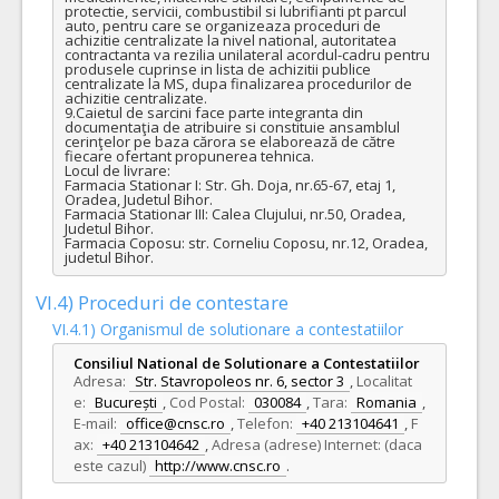
protectie, servicii, combustibil si lubrifianti pt parcul 
auto, pentru care se organizeaza proceduri de 
achizitie centralizate la nivel national, autoritatea 
contractanta va rezilia unilateral acordul-cadru pentru 
produsele cuprinse in lista de achizitii publice 
centralizate la MS, dupa finalizarea procedurilor de 
achizitie centralizate.

9.Caietul de sarcini face parte integranta din 
documentaţia de atribuire si constituie ansamblul 
cerinţelor pe baza cărora se elaborează de către 
fiecare ofertant propunerea tehnica.

Locul de livrare:

Farmacia Stationar I: Str. Gh. Doja, nr.65-67, etaj 1, 
Oradea, Judetul Bihor.

Farmacia Stationar III: Calea Clujului, nr.50, Oradea, 
Judetul Bihor.

Farmacia Coposu: str. Corneliu Coposu, nr.12, Oradea, 
judetul Bihor.
VI.4) Proceduri de contestare
VI.4.1) Organismul de solutionare a contestatiilor
Consiliul National de Solutionare a Contestatiilor
Adresa:
Str. Stavropoleos nr. 6, sector 3
,
Localitat
e:
București
,
Cod Postal:
030084
,
Tara:
Romania
,
E-mail:
office@cnsc.ro
,
Telefon:
+40 213104641
,
F
ax:
+40 213104642
,
Adresa (adrese) Internet: (daca
este cazul)
http://www.cnsc.ro
.