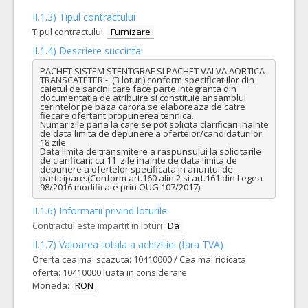
II.1.3) Tipul contractului
Tipul contractului:
Furnizare
II.1.4) Descriere succinta:
PACHET SISTEM STENTGRAF SI PACHET VALVA AORTICA 
TRANSCATETER -  (3 loturi) conform specificatiilor din 
caietul de sarcini care face parte integranta din 
documentatia de atribuire si constituie ansamblul 
cerintelor pe baza carora se elaboreaza de catre 
fiecare ofertant propunerea tehnica.

Numar zile pana la care se pot solicita clarificari inainte 
de data limita de depunere a ofertelor/candidaturilor: 
18 zile.

Data limita de transmitere a raspunsului la solicitarile 
de clarificari: cu 11  zile inainte de data limita de 
depunere a ofertelor specificata in anuntul de 
participare.(Conform art.160 alin.2 si art.161 din Legea 
98/2016 modificate prin OUG 107/2017).
II.1.6) Informatii privind loturile:
Contractul este impartit in loturi
Da
II.1.7) Valoarea totala a achizitiei (fara TVA)
Oferta cea mai scazuta: 10410000 / Cea mai ridicata
oferta: 10410000 luata in considerare
Moneda:
RON
.