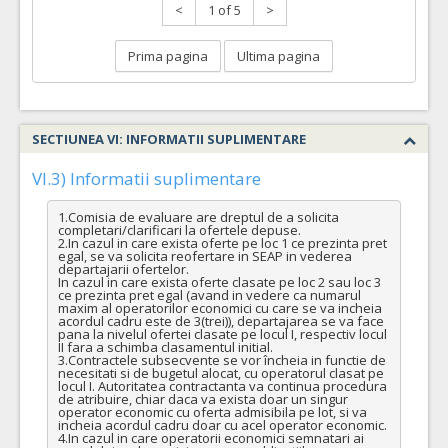
<
1 of 5
>
Prima pagina
Ultima pagina
SECTIUNEA VI: INFORMATII SUPLIMENTARE
VI.3) Informatii suplimentare
1.Comisia de evaluare are dreptul de a solicita 
completari/clarificari la ofertele depuse.

2.In cazul in care exista oferte pe loc 1 ce prezinta pret 
egal, se va solicita reofertare in SEAP in vederea 
departajarii ofertelor.

In cazul in care exista oferte clasate pe loc 2 sau loc 3 
ce prezinta pret egal (avand in vedere ca numarul 
maxim al operatorilor economici cu care se va incheia 
acordul cadru este de 3(trei)), departajarea se va face 
pana la nivelul ofertei clasate pe locul I, respectiv locul 
II fara a schimba clasamentul initial.

3.Contractele subsecvente se vor încheia in functie de 
necesitati si de bugetul alocat, cu operatorul clasat pe 
locul I. Autoritatea contractanta va continua procedura 
de atribuire, chiar daca va exista doar un singur 
operator economic cu oferta admisibila pe lot, si va 
incheia acordul cadru doar cu acel operator economic.

4.In cazul in care operatorii economici semnatari ai 