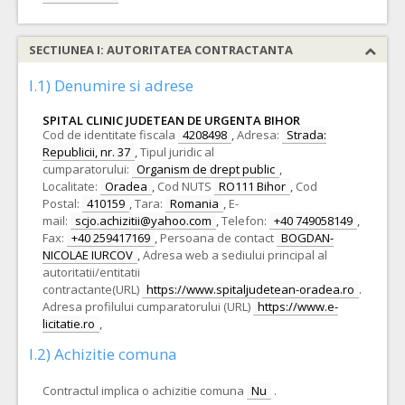
SECTIUNEA I: AUTORITATEA CONTRACTANTA
I.1) Denumire si adrese
SPITAL CLINIC JUDETEAN DE URGENTA BIHOR
Cod de identitate fiscala
4208498
,
Adresa:
Strada:
Republicii, nr. 37
,
Tipul juridic al
cumparatorului:
Organism de drept public
,
Localitate:
Oradea
,
Cod NUTS
RO111 Bihor
,
Cod
Postal:
410159
,
Tara:
Romania
,
E-
mail:
scjo.achizitii@yahoo.com
,
Telefon:
+40 749058149
,
Fax:
+40 259417169
,
Persoana de contact
BOGDAN-
NICOLAE IURCOV
,
Adresa web a sediului principal al
autoritatii/entitatii
contractante(URL)
https://www.spitaljudetean-oradea.ro
.
Adresa profilului cumparatorului (URL)
https://www.e-
licitatie.ro
,
I.2) Achizitie comuna
Contractul implica o achizitie comuna
Nu
.