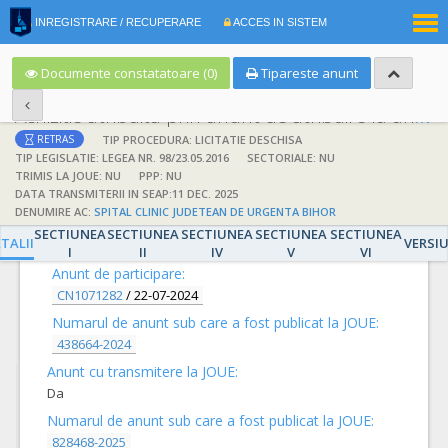
|
INREGISTRARE / RECUPERARE
ACCES IN SISTEM
RO
EN
Documente constatatoare (0)
Tipareste anunt
Achizitie atribuita prin anunt de atribuire la anunt de participare
TIP PROCEDURA: LICITATIE DESCHISA
RETRAS
TIP LEGISLATIE: LEGEA NR. 98/23.05.2016
SECTORIALE: NU
TRIMIS LA JOUE: NU
PPP: NU
DATA TRANSMITERII IN SEAP:11 DEC. 2025
DENUMIRE AC:
SPITAL CLINIC JUDETEAN DE URGENTA BIHOR
DETALII
SECTIUNEA
SECTIUNEA
SECTIUNEA
SECTIUNEA
SECTIUNEA
TALII
VERSI
I
II
IV
V
VI
Anunt de participare:
CN1071282
/
22-07-2024
Numarul de anunt sub care a fost publicat la JOUE:
438664-2024
Anunt cu transmitere la JOUE:
Da
Numarul de anunt sub care a fost publicat la JOUE:
828468-2025