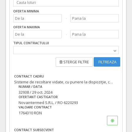
OFERTA MINIMA
OFERTA MAXIMA
TIPUL CONTRACTULUI
STERGE FILTRE
FILTREAZA
CONTRACT CADRU
Sisteme de recoltare vidate, cu punere la dispoziţie, cu titlu gratuit, a doua analizoare automate pentru determinarea valorii de sedimentare a hematiilor si a factorului de anemie din sangele uman
NUMAR / DATA
32938 / 29 oct. 2024
OFERTANT CASTIGATOR
Novaintermed S.R.L. / RO 6220293
VALOARE CONTRACT
1764310 RON
CONTRACT SUBSECVENT