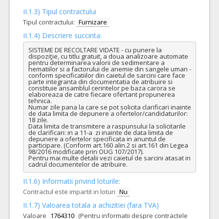
II.1.3) Tipul contractului
Tipul contractului:
Furnizare
II.1.4) Descriere succinta:
SISTEME DE RECOLTARE VIDATE - cu punere la 
dispoziţie, cu titlu gratuit, a doua analizoare automate 
pentru determinarea valorii de sedimentare a 
hematiilor si a factorului de anemie din sangele uman - 
conform specificatiilor din caietul de sarcini care face 
parte integranta din documentatia de atribuire si 
constituie ansamblul cerintelor pe baza carora se 
elaboreaza de catre fiecare ofertant propunerea 
tehnica.

Numar zile pana la care se pot solicita clarificari inainte 
de data limita de depunere a ofertelor/candidaturilor: 
18 zile.

Data limita de transmitere a raspunsului la solicitarile 
de clarificari: in a 11-a  zi inainte de data limita de 
depunere a ofertelor specificata in anuntul de 
participare. (Conform art.160 alin.2 si art.161 din Legea 
98/2016 modificate prin OUG 107/2017).

Pentru mai multe detalii vezi caietul de sarcini atasat in 
cadrul documentelor de atribuire.
II.1.6) Informatii privind loturile:
Contractul este impartit in loturi
Nu
II.1.7) Valoarea totala a achizitiei (fara TVA)
Valoare
1764310
(Pentru informatii despre contractele