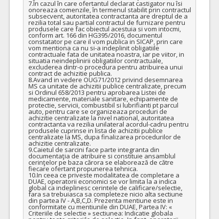
7.În cazul în care ofertantul declarat castigator nu îsi 
onoreaza comenzile, în termenul stabilit prin contractul 
subsecvent, autoritatea contractanta are dreptul de a 
rezilia total sau partial contractul de furnizare pentru 
produsele care fac obiectul acestuia si vom intocmi, 
conform art. 166 din HG395/2016, documentul 
constatator pe care il vom publica in SICAP, prin care 
vom mentiona ca nu si-a indeplinit obligatiile 
contractuale fata de unitatea noastra, iar pe viitor, in 
situatia neindeplinirii obligatiilor contractuale, 
excluderea dintr-o procedura pentru atribuirea unui 
contract de achizitie publica.

8.Avand in vedere OUG71/2012 privind desemnarea 
MS ca unitate de achizitii publice centralizate, precum 
si Ordinul 658/2013 pentru aprobarea Listei de 
medicamente, materiale sanitare, echipamente de 
protectie, servicii, combustibil si lubrifianti pt parcul 
auto, pentru care se organizeaza proceduri de 
achizitie centralizate la nivel national, autoritatea 
contractanta va rezilia unilateral acordul-cadru pentru 
produsele cuprinse in lista de achizitii publice 
centralizate la MS, dupa finalizarea procedurilor de 
achizitie centralizate. 

9.Caietul de sarcini face parte integranta din 
documentaţia de atribuire si constituie ansamblul 
cerinţelor pe baza cărora se elaborează de către 
fiecare ofertant propunerea tehnica.

10.In ceea ce priveste modalitatea de completare a 
DUAE, operatorii economici se vor limita la a indica 
global ca indeplinesc cerintele de calificare/selectie, 
fara sa trebuiasca sa completeze nicio alta sectiune 
din partea IV - A,B,C,D. Prezenta mentiune este in 
conformitate cu mentiunile din DUAE, Partea IV: « 
Criteriile de selectie » sectiunea: Indicatie globala 