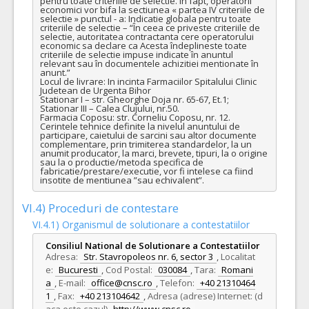
pentru toate criteriile de selectie. In fapt, operatorii 
economici vor bifa la sectiunea « partea IV criteriile de 
selectie » punctul - a: Indicatie globala pentru toate 
criteriile de selectie – “În ceea ce priveste criteriile de 
selectie, autoritatea contractanta cere operatorului 
economic sa declare ca Acesta îndeplineste toate 
criteriile de selectie impuse indicate în anuntul 
relevant sau în documentele achizitiei mentionate în 
anunt.” 

Locul de livrare: In incinta Farmaciilor Spitalului Clinic 
Judetean de Urgenta Bihor

Stationar I – str. Gheorghe Doja nr. 65-67, Et.1;

Stationar III – Calea Clujului, nr.50.

Farmacia Coposu: str. Corneliu Coposu, nr. 12.

Cerintele tehnice definite la nivelul anuntului de 
participare, caietului de sarcini sau altor documente 
complementare, prin trimiterea standardelor, la un 
anumit producator, la marci, brevete, tipuri, la o origine 
sau la o productie/metoda specifica de 
fabricatie/prestare/executie, vor fi intelese ca fiind 
insotite de mentiunea ”sau echivalent”.
VI.4) Proceduri de contestare
VI.4.1) Organismul de solutionare a contestatiilor
Consiliul National de Solutionare a Contestatiilor
Adresa:
Str. Stavropoleos nr. 6, sector 3
,
Localitat
e:
Bucuresti
,
Cod Postal:
030084
,
Tara:
Romani
a
,
E-mail:
office@cnsc.ro
,
Telefon:
+40 21310464
1
,
Fax:
+40 213104642
,
Adresa (adrese) Internet: (d