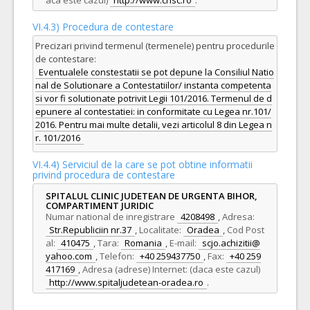
aca este cazul)
http://www.cnsc.ro
.
VI.4.3) Procedura de contestare
Precizari privind termenul (termenele) pentru procedurile
de contestare:
Eventualele constestatii se pot depune la Consiliul Natio
nal de Solutionare a Contestatiilor/ instanta competenta
si vor fi solutionate potrivit Legii 101/2016. Termenul de d
epunere al contestatiei: in conformitate cu Legea nr.101/
2016. Pentru mai multe detalii, vezi articolul 8 din Legea n
r. 101/2016
VI.4.4) Serviciul de la care se pot obtine informatii
privind procedura de contestare
SPITALUL CLINIC JUDETEAN DE URGENTA BIHOR,
COMPARTIMENT JURIDIC
Numar national de inregistrare
4208498
,
Adresa:
Str.Republiciin nr.37
,
Localitate:
Oradea
,
Cod Post
al:
410475
,
Tara:
Romania
,
E-mail:
scjo.achizitii@
yahoo.com
,
Telefon:
+40 259437750
,
Fax:
+40 259
417169
,
Adresa (adrese) Internet: (daca este cazul)
http://www.spitaljudetean-oradea.ro
.