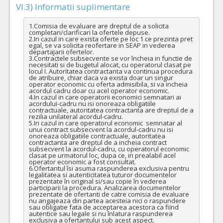
VI.3) Informatii suplimentare
1.Comisia de evaluare are dreptul de a solicita 
completari/clarificari la ofertele depuse.

2.In cazul in care exista oferte pe loc 1 ce prezinta pret 
egal, se va solicita reofertare in SEAP in vederea 
departajarii ofertelor.

3.Contractele subsecvente se vor încheia in functie de 
necesitati si de bugetul alocat, cu operatorul clasat pe 
locul I. Autoritatea contractanta va continua procedura 
de atribuire, chiar daca va exista doar un singur 
operator economic cu oferta admisibila, si va incheia 
acordul cadru doar cu acel operator economic.

4.In cazul in care operatorii economici semnatari ai 
acordului-cadru nu isi onoreaza obligatiile 
contractuale, autoritatea contractanta are dreptul de a 
rezilia unilateral acordul-cadru.

5.In cazul in care operatorul economic  semnatar al 
unui contract subsecvent la acordul-cadru nu isi 
onoreaza obligatiile contractuale, autoritatea 
contractanta are dreptul de a incheia contract 
subsecvent la acordul-cadru, cu operatorul economic 
clasat pe urmatorul loc, dupa ce, in prealabil acel 
operator economic a fost consultat.

6.Ofertantul îsi asuma raspunderea exclusiva pentru 
legalitatea si autenticitatea tuturor documentelor 
prezentate în original si/sau copie în vederea 
participarii la procedura. Analizarea documentelor 
prezentate de ofertanti de catre comisia de evaluare 
nu angajeaza din partea acesteia nici o raspundere 
sau obligatie fata de acceptarea acestora ca fiind 
autentice sau legale si nu înlatura raspunderea 
exclusiva a ofertantului sub acest aspect.
