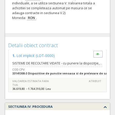
individuale, a se utiliza sectiunea V. Valoarea totala a
achizitiei se completeaza automat pe masura ce se
adauga contracte in sectiunea V.2)
Moneda:
RON
.
Detalii obiect contract
1.
Lot implicit
(LOT-0000)
SISTEME DE RECOLTARE VIDATE - cu punere la dispoziţie, cu titlu gratuit, a doua analizoare automate pentru determinarea valorii de sedimentare a hematiilor si a factorului de anemie din sangele uman - conform specificatiilor din caietul de sarcini care face parte integranta din documentatia de atribuire si constituie ansamblul cerintelor pe baza carora se elaboreaza de catre fiecare ofertant propunerea tehnica. Numar zile pana la care se pot solicita clarificari inainte de data limita de depunere a ofertelor/candidaturilor: 18 zile. Data limita de transmitere a raspunsului la solicitarile de clarificari: in a 11-a zi inainte de data limita de depunere a ofertelor specificata in anuntul de participare. (Conform art.160 alin.2 si art.161 din Legea 98/2016 modificate prin OUG 107/2017). Pentru mai multe detalii vezi caietul de sarcini atasat in cadrul documentelor de atribuire.
COD CPV:
33141300-3 Dispozitive de punctie venoasa si de prelevare de sange (
VALOAREA ESTIMATA FARA
ATRIBUIT
TVA:
36.619,80 - 1.764.310,00 Leu
SECTIUNEA IV: PROCEDURA