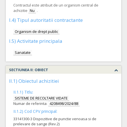
Contractul este atribuit de un organism central de
achizitie
Nu
.
I.4) Tipul autoritatii contractante
Organism de drept public
I.5) Activitate principala
Sanatate
SECTIUNEA II: OBIECT
II.1) Obiectul achizitiei
II.1.1) Titlu:
SISTEME DE RECOLTARE VIDATE
Numar de referinta:
4208498/2024/88
II.1.2) Cod CPV principal:
33141300-3 Dispozitive de punctie venoasa si de
prelevare de sange (Rev.2)