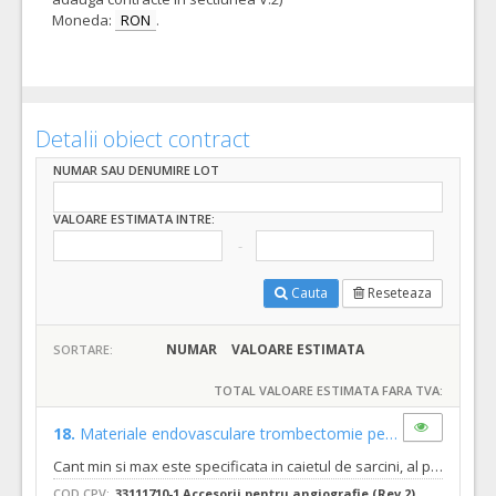
Moneda:
RON
.
Detalii obiect contract
NUMAR SAU DENUMIRE LOT
VALOARE ESTIMATA INTRE:
Cauta
Reseteaza
NUMAR
VALOARE ESTIMATA
SORTARE:
TOTAL VALOARE ESTIMATA FARA TVA:
18.
Materiale endovasculare trombectomie pentru ocluzie proximala
Cant min si max este specificata in caietul de sarcini, al prezentei documentatii
COD CPV:
33111710-1 Accesorii pentru angiografie (Rev.2)