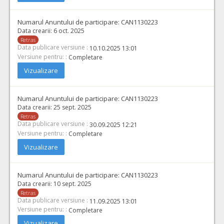
Cant min si max este specificata in caietul de sarcini, al prezentei documentatii.
COD CPV:
33111710-1 Accesorii pentru angiografie (Rev.2)
Numarul Anuntului de participare:
CAN1130223
Data crearii:
6 oct. 2025
VALOAREA ESTIMATA FARA
ATRIBUIT
TVA:
Retras
3.100,00 - 31.000,00 Leu
Data publicare versiune :
10.10.2025 13:01
Versiune pentru: :
Completare
40.
Microghiduri hidrofile pentru uz intracranian cu vârf atraumatic pentru proceduri speciale
Vizualizare
Cant min si max este specificata in caietul de sarcini, al prezentei documentatii.
COD CPV:
33111710-1 Accesorii pentru angiografie (Rev.2)
Numarul Anuntului de participare:
CAN1130223
VALOAREA ESTIMATA FARA
ATRIBUIT
Data crearii:
25 sept. 2025
TVA:
Retras
1.400,00 - 140.000,00 Leu
Data publicare versiune :
30.09.2025 12:21
Versiune pentru: :
Completare
Vizualizare
Numarul Anuntului de participare:
CAN1130223
Data crearii:
10 sept. 2025
Retras
Data publicare versiune :
11.09.2025 13:01
Versiune pentru: :
Completare
Vizualizare