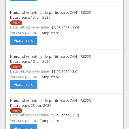
Cant min si max este specificata in caietul de sarcini, al prezentei documentatii.
COD CPV:
33111710-1 Accesorii pentru angiografie (Rev.2)
Numarul Anuntului de participare:
CAN1130223
VALOAREA ESTIMATA FARA
ATRIBUIT
Data crearii:
15 iun. 2026
TVA:
Retras
1.700,00 - 20.400,00 Leu
Data publicare versiune :
18.06.2026 13:05
Versiune pentru: :
Completare
3.
Cateter ghid cu flexibilitate mare
(LOT-0003)
Vizualizare
Cant min si max este specificata in caietul de sarcini, al prezentei documentatii.
COD CPV:
33111710-1 Accesorii pentru angiografie (Rev.2)
Numarul Anuntului de participare:
CAN1130223
VALOAREA ESTIMATA FARA
ATRIBUIT
Data crearii:
10 iun. 2026
TVA:
Retras
925,00 - 3.700,00 Leu
Data publicare versiune :
11.06.2026 13:01
Versiune pentru: :
Completare
6.
Teci cateter pentru uz neurovascular
(LOT-0006)
Vizualizare
Cant min si max este specificata in caietul de sarcini, al prezentei documentatii.
COD CPV:
33111710-1 Accesorii pentru angiografie (Rev.2)
Numarul Anuntului de participare:
CAN1130223
VALOAREA ESTIMATA FARA
ATRIBUIT
Data crearii:
23 apr. 2026
TVA:
Retras
1.900,00 - 7.600,00 Leu
Data publicare versiune :
24.04.2026 11:13
Versiune pentru: :
Completare
7.
Dispozitiv de trombaspiratie vase intracraniene distale
(LOT
Vizualizare