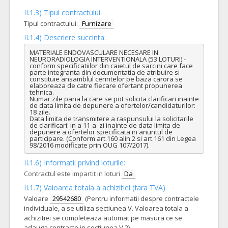
II.1.3) Tipul contractului
Tipul contractului:
Furnizare
II.1.4) Descriere succinta:
MATERIALE ENDOVASCULARE NECESARE IN 
NEURORADIOLOGIA INTERVENTIONALA (53 LOTURI) - 
conform specificatiilor din caietul de sarcini care face 
parte integranta din documentatia de atribuire si 
constituie ansamblul cerintelor pe baza carora se 
elaboreaza de catre fiecare ofertant propunerea 
tehnica.

Numar zile pana la care se pot solicita clarificari inainte 
de data limita de depunere a ofertelor/candidaturilor: 
18 zile.

Data limita de transmitere a raspunsului la solicitarile 
de clarificari: in a 11-a  zi inainte de data limita de 
depunere a ofertelor specificata in anuntul de 
participare. (Conform art.160 alin.2 si art.161 din Legea 
98/2016 modificate prin OUG 107/2017).
II.1.6) Informatii privind loturile:
Contractul este impartit in loturi
Da
II.1.7) Valoarea totala a achizitiei (fara TVA)
Valoare
29542680
(Pentru informatii despre contractele
individuale, a se utiliza sectiunea V. Valoarea totala a
achizitiei se completeaza automat pe masura ce se
adauga contracte in sectiunea V.2)