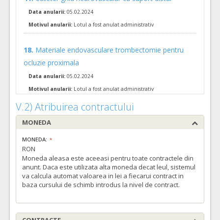
COD CPV:
33111710-1 Accesorii pentru angiografie (Rev.2)
Data anularii:
05.02.2024
VALOAREA ESTIMATA FARA
ATRIBUIT
TVA:
Motivul anularii:
Lotul a fost anulat administrativ
3.000,00 - 600.000,00 Leu
29.
Kit pt aspirare manuala a trombilor
(LOT-0029)
18.
Materiale endovasculare trombectomie pentru
ocluzie proximala
Cant min si max este specificata in caietul de sarcini, al prezentei documentatii.
COD CPV:
33111710-1 Accesorii pentru angiografie (Rev.2)
Data anularii:
05.02.2024
Motivul anularii:
Lotul a fost anulat administrativ
VALOAREA ESTIMATA FARA
ATRIBUIT
TVA:
V.2) Atribuirea contractului
350,00 - 105.000,00 Leu
MONEDA
38.
Dispozitive de trombaspiraţie vase intracraniene distale
(
Cant min si max este specificata in caietul de sarcini, al prezentei documentatii.
MONEDA:
RON
COD CPV:
33111710-1 Accesorii pentru angiografie (Rev.2)
Moneda aleasa este aceeasi pentru toate contractele din
VALOAREA ESTIMATA FARA
ATRIBUIT
anunt. Daca este utilizata alta moneda decat leul, sistemul
TVA:
va calcula automat valoarea in lei a fiecarui contract in
3.100,00 - 1.240.000,00 Leu
baza cursului de schimb introdus la nivel de contract.
14.
Materiale embolizare Fistule Durale complexe
(LOT-0014)
Cant min si max este specificata in caietul de sarcini, al prezentei documentatii.