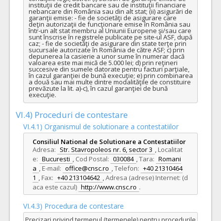
instituţii de credit bancare sau de instituţii financiare 
nebancare din România sau din alt stat; (ii) asigurări de 
COD CPV:
33111710-1 Accesorii pentru angiografie (Rev.2)
garanţii emise: - fie de societăţi de asigurare care 
deţin autorizaţii de funcţionare emise în România sau 
VALOAREA ESTIMATA FARA
ATRIBUIT
într-un alt stat membru al Uniunii Europene şi/sau care 
TVA:
sunt înscrise în registrele publicate pe site-ul ASF, după 
52.480,00 - 204.960,00 Leu
caz; - fie de societăţi de asigurare din state terţe prin 
sucursale autorizate în România de către ASF; c) prin 
depunerea la casierie a unor sume în numerar dacă 
2.
Microghiduri cu manta din poliuretan, vase tortuoase
(LOT-
valoarea este mai mică de 5.000 lei; d) prin reţineri 
succesive din sumele datorate pentru facturi parţiale, 
Cant min si max este specificata in caietul de sarcini, al prezentei documentatii.
în cazul garanţiei de bună execuţie; e) prin combinarea 
a două sau mai multe dintre modalităţile de constituire 
COD CPV:
33111710-1 Accesorii pentru angiografie (Rev.2)
prevăzute la lit. a)-c), în cazul garanţiei de bună 
execuţie.
VALOAREA ESTIMATA FARA
ATRIBUIT
TVA:
VI.4) Proceduri de contestare
1.050,00 - 105.000,00 Leu
VI.4.1) Organismul de solutionare a contestatiilor
43.
Materiale ocluzie artere mari
(LOT-0043)
Consiliul National de Solutionare a Contestatiilor
Cant min si max este specificata in caietul de sarcini, al prezentei documentatii.
Adresa:
Str. Stavropoleos nr. 6, sector 3
,
Localitat
e:
Bucuresti
,
Cod Postal:
030084
,
Tara:
Romani
COD CPV:
33111710-1 Accesorii pentru angiografie (Rev.2)
a
,
E-mail:
office@cnsc.ro
,
Telefon:
+40 21310464
VALOAREA ESTIMATA FARA
ATRIBUIT
1
,
Fax:
+40 213104642
,
Adresa (adrese) Internet: (d
TVA:
aca este cazul)
http://www.cnsc.ro
.
7.700,00 - 546.000,00 Leu
4.
Cateter ghid cu balon la capatul distal ( 8F )
(LOT-0004)
VI.4.3) Procedura de contestare
Precizari privind termenul (termenele) pentru procedurile
Cant min si max este specificata in caietul de sarcini, al prezentei documentatii.