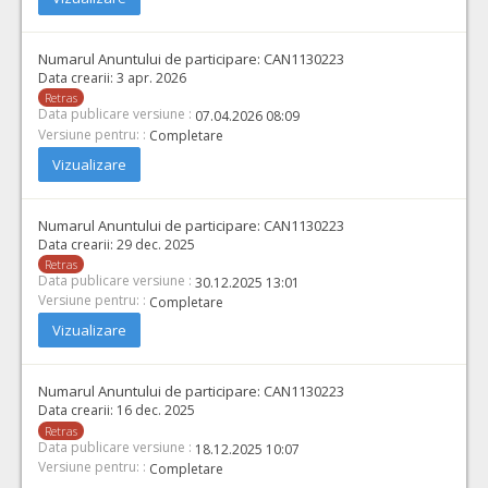
Cant min si max este specificata in caietul de sarcini, al prezentei documentatii.
COD CPV:
33111710-1 Accesorii pentru angiografie (Rev.2)
Numarul Anuntului de participare:
CAN1130223
VALOAREA ESTIMATA FARA
ATRIBUIT
Data crearii:
3 apr. 2026
TVA:
5.600,00 - 22.400,00 Leu
Retras
Data publicare versiune :
07.04.2026 08:09
10.
Teaca lunga suport distal
(LOT-0010)
Versiune pentru: :
Completare
Vizualizare
Cant min si max este specificata in caietul de sarcini, al prezentei documentatii.
COD CPV:
33111710-1 Accesorii pentru angiografie (Rev.2)
Numarul Anuntului de participare:
CAN1130223
VALOAREA ESTIMATA FARA
ATRIBUIT
TVA:
Data crearii:
29 dec. 2025
5.250,00 - 52.500,00 Leu
Retras
Data publicare versiune :
30.12.2025 13:01
12.
Cateter ghidare impletit
(LOT-0012)
Versiune pentru: :
Completare
Cant min si max este specificata in caietul de sarcini, al prezentei documentatii.
Vizualizare
COD CPV:
33111710-1 Accesorii pentru angiografie (Rev.2)
VALOAREA ESTIMATA FARA
ATRIBUIT
Numarul Anuntului de participare:
CAN1130223
TVA:
Data crearii:
16 dec. 2025
2.090,00 - 20.900,00 Leu
Retras
Data publicare versiune :
18.12.2025 10:07
30.
Catetere ghid dublu lumen cu balon la capătul distal
(LOT-
Versiune pentru: :
Completare