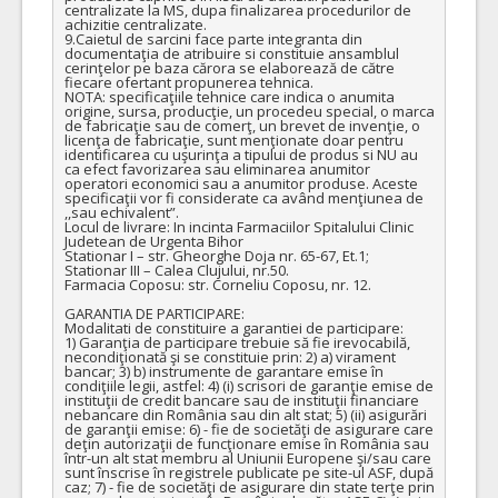
centralizate la MS, dupa finalizarea procedurilor de 
COD CPV:
33111710-1 Accesorii pentru angiografie (Rev.2)
achizitie centralizate. 

9.Caietul de sarcini face parte integranta din 
documentaţia de atribuire si constituie ansamblul 
VALOAREA ESTIMATA FARA
ATRIBUIT
cerinţelor pe baza cărora se elaborează de către 
TVA:
fiecare ofertant propunerea tehnica.

3.610,00 - 72.200,00 Leu
NOTA: specificaţiile tehnice care indica o anumita 
origine, sursa, producţie, un procedeu special, o marca 
de fabricaţie sau de comerţ, un brevet de invenţie, o 
51.
Set de vertebroplastie cu injectare fluid-asistata si ace
(LO
licenţa de fabricaţie, sunt menţionate doar pentru 
identificarea cu uşurinţa a tipului de produs si NU au 
Cant min si max este specificata in caietul de sarcini, al prezentei documentatii.
ca efect favorizarea sau eliminarea anumitor 
operatori economici sau a anumitor produse. Aceste 
COD CPV:
33111710-1 Accesorii pentru angiografie (Rev.2)
specificaţii vor fi considerate ca având menţiunea de 
,,sau echivalent”.

VALOAREA ESTIMATA FARA
ATRIBUIT
Locul de livrare: In incinta Farmaciilor Spitalului Clinic 
TVA:
Judetean de Urgenta Bihor

4.250,00 - 425.000,00 Leu
Stationar I – str. Gheorghe Doja nr. 65-67, Et.1;

Stationar III – Calea Clujului, nr.50.

Farmacia Coposu: str. Corneliu Coposu, nr. 12.

47.
Materiale Endovasculare pentru Anevrisme de tip A
(LOT-
GARANTIA DE PARTICIPARE:

Cant min si max este specificata in caietul de sarcini, al prezentei documentatii.
Modalitati de constituire a garantiei de participare: 

1) Garanţia de participare trebuie să fie irevocabilă, 
COD CPV:
33111710-1 Accesorii pentru angiografie (Rev.2)
necondiţionată şi se constituie prin: 2) a) virament 
bancar; 3) b) instrumente de garantare emise în 
condiţiile legii, astfel: 4) (i) scrisori de garanţie emise de 
VALOAREA ESTIMATA FARA
ATRIBUIT
instituţii de credit bancare sau de instituţii financiare 
TVA:
nebancare din România sau din alt stat; 5) (ii) asigurări 
15.400,00 - 154.000,00 Leu
de garanţii emise: 6) - fie de societăţi de asigurare care 
deţin autorizaţii de funcţionare emise în România sau 
într-un alt stat membru al Uniunii Europene şi/sau care 
13.
Materiale embolizare Anevrisme de mari dimensiuni
(LOT-
sunt înscrise în registrele publicate pe site-ul ASF, după 
caz; 7) - fie de societăţi de asigurare din state terţe prin 
Cant min si max este specificata in caietul de sarcini, al prezentei documentatii.