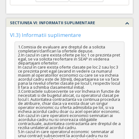
COD CPV:
33111710-1 Accesorii pentru angiografie (Rev.2)
VALOAREA ESTIMATA FARA
ATRIBUIT
TVA:
SECTIUNEA VI: INFORMATII SUPLIMENTARE
9.200,00 - 92.000,00 Leu
35.
SISTEM INTRASACULAR deviant de flux
(LOT-0035)
VI.3) Informatii suplimentare
Cant min si max este specificata in caietul de sarcini, al prezentei documentatii.
1.Comisia de evaluare are dreptul de a solicita 
completari/clarificari la ofertele depuse.

COD CPV:
33111710-1 Accesorii pentru angiografie (Rev.2)
2.In cazul in care exista oferte pe loc 1 ce prezinta pret 
egal, se va solicita reofertare in SEAP in vederea 
VALOAREA ESTIMATA FARA
ATRIBUIT
departajarii ofertelor.

TVA:
In cazul in care exista oferte clasate pe loc 2 sau loc 3 
49.000,00 - 490.000,00 Leu
ce prezinta pret egal (avand in vedere ca numarul 
maxim al operatorilor economici cu care se va incheia 
acordul cadru este de 3(trei)), departajarea se va face 
33.
Agent embolizare pe baza de substanta iodata fara componenta metalica pt embolizari MAV, FAV cerebrale
pana la nivelul ofertei clasate pe locul I, respectiv locul 
II fara a schimba clasamentul initial.

Cant min si max este specificata in caietul de sarcini, al prezentei documentatii.
3.Contractele subsecvente se vor încheia in functie de 
necesitati si de bugetul alocat, cu operatorul clasat pe 
COD CPV:
33111710-1 Accesorii pentru angiografie (Rev.2)
locul I. Autoritatea contractanta va continua procedura 
de atribuire, chiar daca va exista doar un singur 
VALOAREA ESTIMATA FARA
ATRIBUIT
operator economic cu oferta admisibila pe lot, si va 
incheia acordul cadru doar cu acel operator economic.

TVA:
4.In cazul in care operatorii economici semnatari ai 
3.850,00 - 154.000,00 Leu
acordului-cadru nu isi onoreaza obligatiile 
contractuale, autoritatea contractanta are dreptul de a 
32.
Micro baloane intracraniene DMSO compatibile
(LOT-003
rezilia unilateral acordul-cadru.

5.In cazul in care operatorul economic  semnatar al 
unui contract subsecvent la acordul-cadru nu isi 
Cant min si max este specificata in caietul de sarcini, al prezentei documentatii