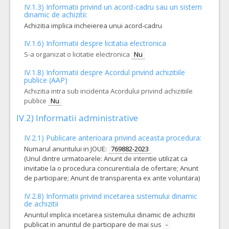
IV.1.3) Informatii privind un acord-cadru sau un sistem
dinamic de achizitii:
VALOAREA ESTIMATA FARA
ATRIBUIT
TVA:
Achizitia implica incheierea unui acord-cadru
21.917,00 - 2.502.900,00 Leu
IV.1.6) Informatii despre licitatia electronica
44.
Interventii cerebrale abord radial
(LOT-0044)
S-a organizat o licitatie electronica
Nu
Cant min si max este specificata in caietul de sarcini, al prezentei documentatii.
IV.1.8) Informatii despre Acordul privind achizitiile
COD CPV:
33111710-1 Accesorii pentru angiografie (Rev.2)
publice (AAP)
Achizitia intra sub incidenta Acordului privind achizitiile
VALOAREA ESTIMATA FARA
ATRIBUIT
TVA:
publice
Nu
45.260,00 - 2.303.600,00 Leu
IV.2) Informatii administrative
45.
Pachet embolizare anevrisme cu spirale din platina neacoperite, microcateter, sistem de detasare si cabluri de detasare
IV.2.1) Publicare anterioara privind aceasta procedura:
Cant min si max este specificata in caietul de sarcini, al prezentei documentatii.
Numarul anuntului in JOUE:
769882-2023
COD CPV:
33111710-1 Accesorii pentru angiografie (Rev.2)
(Unul dintre urmatoarele: Anunt de intentie utilizat ca
invitatie la o procedura concurentiala de ofertare; Anunt
VALOAREA ESTIMATA FARA
ATRIBUIT
TVA:
de participare; Anunt de transparenta ex ante voluntara)
10.300,00 - 402.400,00 Leu
IV.2.8) Informatii privind incetarea sistemului dinamic
46.
Materiale endovasculare pentru stenoza intracraniana
(LO
de achizitii
Anuntul implica incetarea sistemului dinamic de achizitii
Cant min si max este specificata in caietul de sarcini, al prezentei documentatii.
publicat in anuntul de participare de mai sus
-