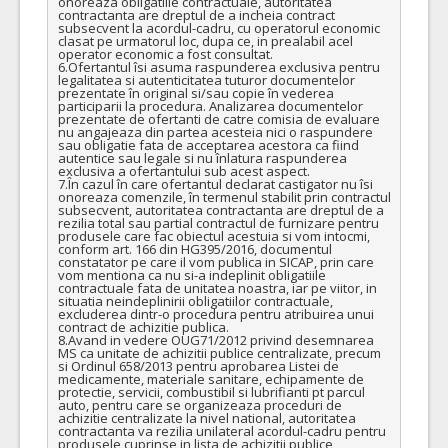
onoreaza obligatiile contractuale, autoritatea 
contractanta are dreptul de a incheia contract 
COD CPV:
33111710-1 Accesorii pentru angiografie (Rev.2)
subsecvent la acordul-cadru, cu operatorul economic 
clasat pe urmatorul loc, dupa ce, in prealabil acel 
VALOAREA ESTIMATA FARA
ATRIBUIT
operator economic a fost consultat.

TVA:
6.Ofertantul îsi asuma raspunderea exclusiva pentru 
10.000,00 - 60.000,00 Leu
legalitatea si autenticitatea tuturor documentelor 
prezentate în original si/sau copie în vederea 
participarii la procedura. Analizarea documentelor 
24.
Spirale embolizare cu detasare mecanica
(LOT-0024)
prezentate de ofertanti de catre comisia de evaluare 
nu angajeaza din partea acesteia nici o raspundere 
Cant min si max este specificata in caietul de sarcini, al prezentei documentatii.
sau obligatie fata de acceptarea acestora ca fiind 
autentice sau legale si nu înlatura raspunderea 
COD CPV:
33111710-1 Accesorii pentru angiografie (Rev.2)
exclusiva a ofertantului sub acest aspect.

7.În cazul în care ofertantul declarat castigator nu îsi 
onoreaza comenzile, în termenul stabilit prin contractul 
VALOAREA ESTIMATA FARA
ATRIBUIT
subsecvent, autoritatea contractanta are dreptul de a 
TVA:
rezilia total sau partial contractul de furnizare pentru 
2.750,00 - 110.000,00 Leu
produsele care fac obiectul acestuia si vom intocmi, 
conform art. 166 din HG395/2016, documentul 
19.
Sistem acces abord radial
(LOT-0019)
constatator pe care il vom publica in SICAP, prin care 
vom mentiona ca nu si-a indeplinit obligatiile 
contractuale fata de unitatea noastra, iar pe viitor, in 
Cant min si max este specificata in caietul de sarcini, al prezentei documentatii.
situatia neindeplinirii obligatiilor contractuale, 
excluderea dintr-o procedura pentru atribuirea unui 
COD CPV:
33111710-1 Accesorii pentru angiografie (Rev.2)
contract de achizitie publica.

8.Avand in vedere OUG71/2012 privind desemnarea 
VALOAREA ESTIMATA FARA
ATRIBUIT
MS ca unitate de achizitii publice centralizate, precum 
TVA:
si Ordinul 658/2013 pentru aprobarea Listei de 
2.700,00 - 135.000,00 Leu
medicamente, materiale sanitare, echipamente de 
protectie, servicii, combustibil si lubrifianti pt parcul 
auto, pentru care se organizeaza proceduri de 
11.
Cateter ghidare impletit, mini – acces distal
(LOT-0011)
achizitie centralizate la nivel national, autoritatea 
contractanta va rezilia unilateral acordul-cadru pentru 
Cant min si max este specificata in caietul de sarcini, al prezentei documentatii.
produsele cuprinse in lista de achizitii publice 