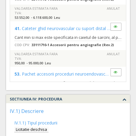
VALOAREA ESTIMATA FARA
ANULAT
TVA:
53.552,00 - 6.118.600,00 Leu
41.
Cateter ghid neurovascular cu suport distal
(LOT-0041)
Cant min si max este specificata in caietul de sarcini, al prezentei documentatii.
COD CPV:
33111710-1 Accesorii pentru angiografie (Rev.2)
VALOAREA ESTIMATA FARA
ANULAT
TVA:
950,00 - 95.000,00 Leu
53.
Pachet accesorii proceduri neuroendovasculare radiale si femurale
Cant min si max este specificata in caietul de sarcini, al prezentei documentatii.
COD CPV:
33111710-1 Accesorii pentru angiografie (Rev.2)
SECTIUNEA IV: PROCEDURA
VALOAREA ESTIMATA FARA
ANULAT
TVA:
252,85 - 248.702,00 Leu
IV.1) Descriere
52.
Materiale endovasculare ocluzii carotidiene in tandem cu trombi fibrinosi intracerebrali
IV.1.1) Tipul procedurii
Cant min si max este specificata in caietul de sarcini, al prezentei documentatii.
Licitatie deschisa
COD CPV:
33111710-1 Accesorii pentru angiografie (Rev.2)