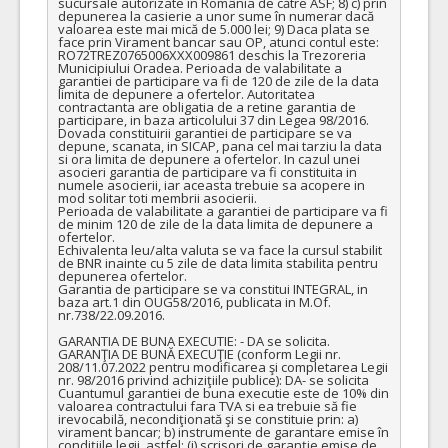
sucursale autorizate în România de către ASF; 8) c) prin 
depunerea la casierie a unor sume în numerar dacă 
COD CPV:
33111710-1 Accesorii pentru angiografie (Rev.2)
valoarea este mai mică de 5.000 lei; 9) Daca plata se 
face prin Virament bancar sau OP, atunci contul este: 
VALOAREA ESTIMATA FARA
ATRIBUIT
RO72TREZ0765006XXX009861 deschis la Trezoreria 
TVA:
Municipiului Oradea. Perioada de valabilitate a 
garantiei de participare va fi de 120 de zile de la data 
91.250,00 - 2.256.160,00 Leu
limita de depunere a ofertelor. Autoritatea 
contractanta are obligatia de a retine garantia de 
17.
Balon remodelare venoasa
(LOT-0017)
participare, in baza articolului 37 din Legea 98/2016. 
Dovada constituirii garantiei de participare se va 
Cant min si max este specificata in caietul de sarcini, al prezentei documentatii.
depune, scanata, in SICAP, pana cel mai tarziu la data 
si ora limita de depunere a ofertelor. In cazul unei 
COD CPV:
33111710-1 Accesorii pentru angiografie (Rev.2)
asocieri garantia de participare va fi constituita in 
numele asocierii, iar aceasta trebuie sa acopere in 
mod solitar toti membrii asocierii.

VALOAREA ESTIMATA FARA
ATRIBUIT
Perioada de valabilitate a garantiei de participare va fi 
TVA:
de minim 120 de zile de la data limita de depunere a 
6.230,00 - 124.600,00 Leu
ofertelor. 

Echivalenta leu/alta valuta se va face la cursul stabilit 
de BNR inainte cu 5 zile de data limita stabilita pentru 
39.
Ministenturi cerebrale impletite, din nitinol
(LOT-0039)
depunerea ofertelor.

Garantia de participare se va constitui INTEGRAL, in 
Cant min si max este specificata in caietul de sarcini, al prezentei documentatii.
baza art.1 din OUG58/2016, publicata in M.Of. 
nr.738/22.09.2016.

COD CPV:
33111710-1 Accesorii pentru angiografie (Rev.2)
GARANTIA DE BUNA EXECUTIE: - DA se solicita.

VALOAREA ESTIMATA FARA
ATRIBUIT
GARANŢIA DE BUNĂ EXECUŢIE (conform Legii nr. 
TVA:
208/11.07.2022 pentru modificarea şi completarea Legii 
nr. 98/2016 privind achiziţiile publice): DA- se solicita 
8.500,00 - 510.000,00 Leu
Cuantumul garantiei de buna executie este de 10% din 
valoarea contractului fara TVA si ea trebuie să fie 
48.
Materiale endovasculare pentru Anevrisme de tip B + Dispozitive de tip Flow Divertor
irevocabilă, necondiţionată şi se constituie prin: a) 
virament bancar; b) instrumente de garantare emise în 
condiţiile legii, astfel: (i) scrisori de garanţie emise de 
Cant min si max este specificata in caietul de sarcini, al prezentei documentatii