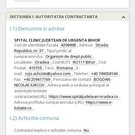
SECTIUNEA I: AUTORITATEA CONTRACTANTA
I.1) Denumire si adrese
SPITAL CLINIC JUDETEAN DE URGENTA BIHOR
Cod de identitate fiscala
4208498
,
Adresa:
Strada:
Republicii, nr. 37
,
Tipul juridic al
cumparatorului:
Organism de drept public
,
Localitate:
Oradea
,
Cod NUTS
RO111 Bihor
,
Cod
Postal:
410159
,
Tara:
Romania
,
E-
mail:
scjo.achizitii@yahoo.com
,
Telefon:
+40 749058149
,
Fax:
+40 259417169
,
Persoana de contact
BOGDAN-
NICOLAE IURCOV
,
Adresa web a sediului principal al
autoritatii/entitatii
contractante(URL)
https://www.spitaljudetean-oradea.ro
.
Adresa profilului cumparatorului (URL)
https://www.e-
licitatie.ro
,
I.2) Achizitie comuna
Contractul implica o achizitie comuna
Nu
.