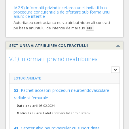
COD CPV:
33111710-1 Accesorii pentru angiografie (Rev.2)
IV.2.9) Informatii privind incetarea unei invitatii la o
VALOAREA ESTIMATA FARA
ATRIBUIT
procedura concurentiala de ofertare sub forma unui
TVA:
anunt de intentie
17.700,00 - 159.400,00 Leu
Autoritatea contractanta nu va atribui niciun alt contract
pe baza anuntului de intentie de mai sus
15.
Stent extractor tromb intracranial
(LOT-0015)
Nu
Cant min si max este specificata in caietul de sarcini, al prezentei documentatii.
COD CPV:
33111710-1 Accesorii pentru angiografie (Rev.2)
SECTIUNEA V: ATRIBUIREA CONTRACTULUI
VALOAREA ESTIMATA FARA
ATRIBUIT
TVA:
V.1) Informatii privind neatribuirea
16.280,00 - 1.628.000,00 Leu
37.
Materiale embolizare anevrisme recanalizate
(LOT-0037)
LOTURI ANULATE
Cant min si max este specificata in caietul de sarcini, al prezentei documentatii.
COD CPV:
33111710-1 Accesorii pentru angiografie (Rev.2)
53.
Pachet accesorii proceduri neuroendovasculare
VALOAREA ESTIMATA FARA
ATRIBUIT
radiale si femurale
TVA:
11.865,00 - 514.360,00 Leu
Data anularii:
05.02.2024
Motivul anularii:
Lotul a fost anulat administrativ
28.
Microcateter pt uz intravascular, dedicat zonelor tortuoase
Cant min si max este specificata in caietul de sarcini, al prezentei documentatii.
41.
Cateter ghid neurovascular cu suport distal