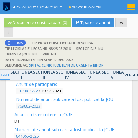
|
INREGISTRARE / RECUPERARE
ACCES IN SISTEM
RO
EN
Documente constatatoare (0)
Tipareste anunt
Achizitie atribuita prin anunt de atribuire la anunt de participare
TIP PROCEDURA: LICITATIE DESCHISA
RETRAS
TIP LEGISLATIE: LEGEA NR. 98/23.05.2016
SECTORIALE: NU
TRIMIS LA JOUE: NU
PPP: NU
DATA TRANSMITERII IN SEAP:17 DEC. 2025
DENUMIRE AC:
SPITAL CLINIC JUDETEAN DE URGENTA BIHOR
DETALII
SECTIUNEA
SECTIUNEA
SECTIUNEA
SECTIUNEA
SECTIUNEA
TALII
VERSI
I
II
IV
V
VI
Anunt de participare:
CN1062722
/
19-12-2023
Numarul de anunt sub care a fost publicat la JOUE:
769882-2023
Anunt cu transmitere la JOUE:
Da
Numarul de anunt sub care a fost publicat la JOUE:
841065-2025