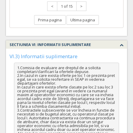
<
1 of 15
>
Prima pagina
Ultima pagina
SECTIUNEA VI: INFORMATII SUPLIMENTARE
VI.3) Informatii suplimentare
1.Comisia de evaluare are dreptul de a solicita 
completari/clarificari la ofertele depuse.

2.In cazul in care exista oferte pe loc 1 ce prezinta pret 
egal, se va solicita reofertare in SEAP in vederea 
departajarii ofertelor.

In cazul in care exista oferte clasate pe loc 2 sau loc 3 
ce prezinta pret egal (avand in vedere ca numarul 
maxim al operatorilor economici cu care se va incheia 
acordul cadru este de 3(trei)), departajarea se va face 
pana la nivelul ofertei clasate pe locul I, respectiv locul 
II fara a schimba clasamentul initial.

3.Contractele subsecvente se vor încheia in functie de 
necesitati si de bugetul alocat, cu operatorul clasat pe 
locul I. Autoritatea contractanta va continua procedura 
de atribuire, chiar daca va exista doar un singur 
operator economic cu oferta admisibila pe lot, si va 
incheia acordul cadru doar cu acel operator economic.
