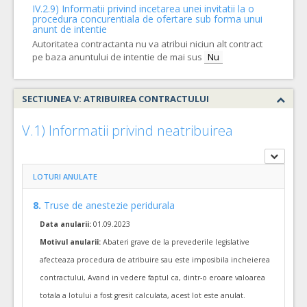
IV.2.9) Informatii privind incetarea unei invitatii la o
4.
Racord gofrat flexibil
(LOT-0004)
procedura concurentiala de ofertare sub forma unui
anunt de intentie
Cant min si max a acordului cadru, este specificata in caietul de sarcini, al prezentei documentatii.
Autoritatea contractanta nu va atribui niciun alt contract
COD CPV:
pe baza anuntului de intentie de mai sus
Nu
33171000-9 Instrumente pentru anestezie si pentru reanimare (Rev.2
VALOAREA ESTIMATA FARA
ATRIBUIT
TVA:
SECTIUNEA V: ATRIBUIREA CONTRACTULUI
600,00 - 28.800,00 Leu
V.1) Informatii privind neatribuirea
1.
Circuite de anestezie si pentru ventilatie
(LOT-0001)
Cant min si max a acordului cadru, este specificata in caietul de sarcini, al prezentei documentatii.
COD CPV:
33171000-9 Instrumente pentru anestezie si pentru reanimare (Rev.2
LOTURI ANULATE
VALOAREA ESTIMATA FARA
ATRIBUIT
8.
Truse de anestezie peridurala
TVA:
23.020,00 - 1.104.960,00 Leu
Data anularii:
01.09.2023
12.
Sistem Maplson F
(LOT-0012)
Motivul anularii:
Abateri grave de la prevederile legislative
afecteaza procedura de atribuire sau este imposibila incheierea
Cant min si max a acordului cadru, este specificata in caietul de sarcini, al prezentei documentatii.
contractului, Avand in vedere faptul ca, dintr-o eroare valoarea
COD CPV:
33171000-9 Instrumente pentru anestezie si pentru reanimare (Rev.2
totala a lotului a fost gresit calculata, acest lot este anulat.