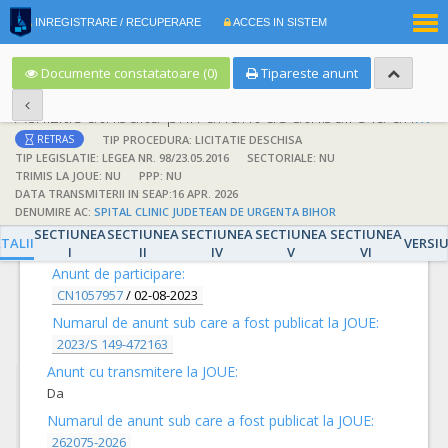
|
INREGISTRARE / RECUPERARE
ACCES IN SISTEM
RO
EN
Documente constatatoare (0)
Tipareste anunt
Achizitie atribuita prin anunt de atribuire la anunt de participare
TIP PROCEDURA: LICITATIE DESCHISA
RETRAS
TIP LEGISLATIE: LEGEA NR. 98/23.05.2016
SECTORIALE: NU
TRIMIS LA JOUE: NU
PPP: NU
DATA TRANSMITERII IN SEAP:16 APR. 2026
DENUMIRE AC:
SPITAL CLINIC JUDETEAN DE URGENTA BIHOR
DETALII
SECTIUNEA
SECTIUNEA
SECTIUNEA
SECTIUNEA
SECTIUNEA
TALII
VERSI
I
II
IV
V
VI
Anunt de participare:
CN1057957
/
02-08-2023
Numarul de anunt sub care a fost publicat la JOUE:
2023/S 149-472163
Anunt cu transmitere la JOUE:
Da
Numarul de anunt sub care a fost publicat la JOUE:
262075-2026