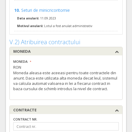
VALOAREA ESTIMATA FARA
ATRIBUIT
TVA:
10.
Seturi de minicricoritomie
200,00 - 9.600,00 Leu
Data anularii:
11.09.2023
11.
Filtru antibacterian umidificator cu schimb de caldura
(LOT
Motivul anularii:
Lotul a fost anulat administrativ
Cant min si max a acordului cadru, este specificata in caietul de sarcini, al prezentei documentatii.
COD CPV:
V.2) Atribuirea contractului
33171000-9 Instrumente pentru anestezie si pentru reanimare (Rev.2
VALOAREA ESTIMATA FARA
ATRIBUIT
MONEDA
TVA:
440,00 - 23.320,00 Leu
MONEDA:
RON
5.
Set filtre bacteriene
(LOT-0005)
Moneda aleasa este aceeasi pentru toate contractele din
anunt. Daca este utilizata alta moneda decat leul, sistemul
Cant min si max a acordului cadru, este specificata in caietul de sarcini, al prezentei documentatii.
va calcula automat valoarea in lei a fiecarui contract in
COD CPV:
baza cursului de schimb introdus la nivel de contract.
33171000-9 Instrumente pentru anestezie si pentru reanimare (Rev.2
VALOAREA ESTIMATA FARA
ATRIBUIT
TVA:
18.000,00 - 864.000,00 Leu
CONTRACTE
9.
Tub in T cu racord venturi 40% si tub gofrat de 17cm
(LOT-
CONTRACT NR.
Cant min si max a acordului cadru, este specificata in caietul de sarcini, al prezentei documentatii.