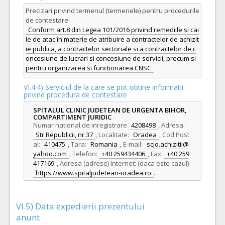
Precizari privind termenul (termenele) pentru procedurile
de contestare:
Conform art.8 din Legea 101/2016 privind remediile si cai
le de atac în materie de atribuire a contractelor de achizit
ie publica, a contractelor sectoriale si a contractelor de c
oncesiune de lucrari si concesiune de servicii, precum si
pentru organizarea si functionarea CNSC
VI.4.4) Serviciul de la care se pot obtine informatii
privind procedura de contestare
SPITALUL CLINIC JUDETEAN DE URGENTA BIHOR,
COMPARTIMENT JURIDIC
Numar national de inregistrare
4208498
,
Adresa:
Str.Republicii, nr.37
,
Localitate:
Oradea
,
Cod Post
al:
410475
,
Tara:
Romania
,
E-mail:
scjo.achizitii@
yahoo.com
,
Telefon:
+40 259434406
,
Fax:
+40 259
417169
,
Adresa (adrese) Internet: (daca este cazul)
https://www.spitaljudetean-oradea.ro
.
VI.5) Data expedierii prezentului
anunt