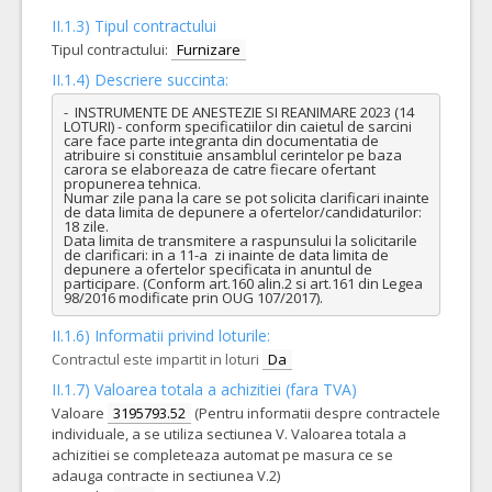
II.1.3) Tipul contractului
Tipul contractului:
Furnizare
II.1.4) Descriere succinta:
-  INSTRUMENTE DE ANESTEZIE SI REANIMARE 2023 (14 
LOTURI) - conform specificatiilor din caietul de sarcini 
care face parte integranta din documentatia de 
atribuire si constituie ansamblul cerintelor pe baza 
carora se elaboreaza de catre fiecare ofertant 
propunerea tehnica.

Numar zile pana la care se pot solicita clarificari inainte 
de data limita de depunere a ofertelor/candidaturilor: 
18 zile.

Data limita de transmitere a raspunsului la solicitarile 
de clarificari: in a 11-a  zi inainte de data limita de 
depunere a ofertelor specificata in anuntul de 
participare. (Conform art.160 alin.2 si art.161 din Legea 
98/2016 modificate prin OUG 107/2017).
II.1.6) Informatii privind loturile:
Contractul este impartit in loturi
Da
II.1.7) Valoarea totala a achizitiei (fara TVA)
Valoare
3195793.52
(Pentru informatii despre contractele
individuale, a se utiliza sectiunea V. Valoarea totala a
achizitiei se completeaza automat pe masura ce se
adauga contracte in sectiunea V.2)