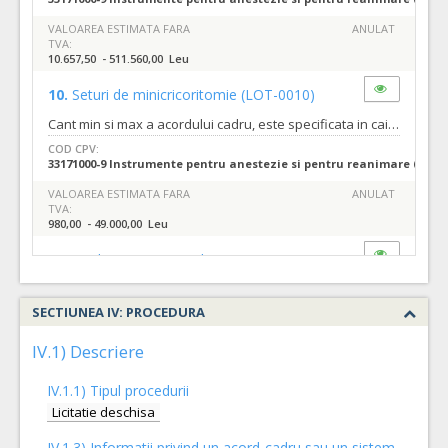
VALOAREA ESTIMATA FARA
ANULAT
TVA:
10.657,50 - 511.560,00 Leu
10.
Seturi de minicricoritomie
(LOT-0010)
Cant min si max a acordului cadru, este specificata in caietul de sarcini, al prezentei documentatii.
COD CPV:
33171000-9 Instrumente pentru anestezie si pentru reanimare (Rev.2
VALOAREA ESTIMATA FARA
ANULAT
TVA:
980,00 - 49.000,00 Leu
3.
Mandren pentru sonda IOT
(LOT-0003)
Cant min si max a acordului cadru, este specificata in caietul de sarcini, al prezentei documentatii.
SECTIUNEA IV: PROCEDURA
COD CPV:
33171000-9 Instrumente pentru anestezie si pentru reanimare (Rev.2
IV.1) Descriere
VALOAREA ESTIMATA FARA
ATRIBUIT
TVA:
IV.1.1) Tipul procedurii
8.989,50 - 431.340,00 Leu
Licitatie deschisa
2.
Circuit ventilatie pediatric
(LOT-0002)
IV.1.3) Informatii privind un acord-cadru sau un sistem