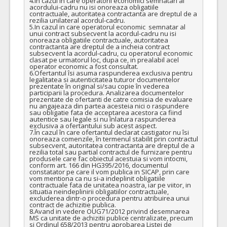
4.In cazul in care operatorii economici semnatari ai 
acordului-cadru nu isi onoreaza obligatiile 
contractuale, autoritatea contractanta are dreptul de a 
rezilia unilateral acordul-cadru.

5.In cazul in care operatorul economic  semnatar al 
unui contract subsecvent la acordul-cadru nu isi 
onoreaza obligatiile contractuale, autoritatea 
contractanta are dreptul de a incheia contract 
subsecvent la acordul-cadru, cu operatorul economic 
clasat pe urmatorul loc, dupa ce, in prealabil acel 
operator economic a fost consultat.

6.Ofertantul îsi asuma raspunderea exclusiva pentru 
legalitatea si autenticitatea tuturor documentelor 
prezentate în original si/sau copie în vederea 
participarii la procedura. Analizarea documentelor 
prezentate de ofertanti de catre comisia de evaluare 
nu angajeaza din partea acesteia nici o raspundere 
sau obligatie fata de acceptarea acestora ca fiind 
autentice sau legale si nu înlatura raspunderea 
exclusiva a ofertantului sub acest aspect.

7.În cazul în care ofertantul declarat castigator nu îsi 
onoreaza comenzile, în termenul stabilit prin contractul 
subsecvent, autoritatea contractanta are dreptul de a 
rezilia total sau partial contractul de furnizare pentru 
produsele care fac obiectul acestuia si vom intocmi, 
conform art. 166 din HG395/2016, documentul 
constatator pe care il vom publica in SICAP, prin care 
vom mentiona ca nu si-a indeplinit obligatiile 
contractuale fata de unitatea noastra, iar pe viitor, in 
situatia neindeplinirii obligatiilor contractuale, 
excluderea dintr-o procedura pentru atribuirea unui 
contract de achizitie publica.

8.Avand in vedere OUG71/2012 privind desemnarea 
MS ca unitate de achizitii publice centralizate, precum 
si Ordinul 658/2013 pentru aprobarea Listei de 