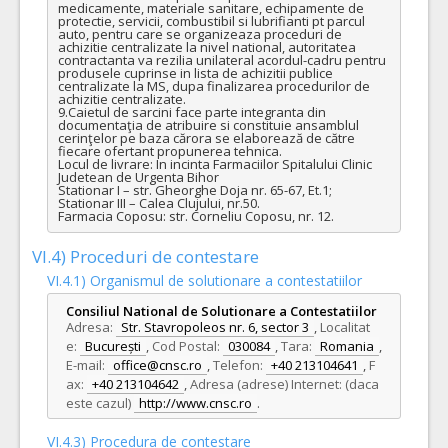
medicamente, materiale sanitare, echipamente de 
protectie, servicii, combustibil si lubrifianti pt parcul 
auto, pentru care se organizeaza proceduri de 
achizitie centralizate la nivel national, autoritatea 
contractanta va rezilia unilateral acordul-cadru pentru 
produsele cuprinse in lista de achizitii publice 
centralizate la MS, dupa finalizarea procedurilor de 
achizitie centralizate. 

9.Caietul de sarcini face parte integranta din 
documentaţia de atribuire si constituie ansamblul 
cerinţelor pe baza cărora se elaborează de către 
fiecare ofertant propunerea tehnica.

Locul de livrare: In incinta Farmaciilor Spitalului Clinic 
Judetean de Urgenta Bihor

Stationar I – str. Gheorghe Doja nr. 65-67, Et.1;

Stationar III – Calea Clujului, nr.50.

Farmacia Coposu: str. Corneliu Coposu, nr. 12.
VI.4) Proceduri de contestare
VI.4.1) Organismul de solutionare a contestatiilor
Consiliul National de Solutionare a Contestatiilor
Adresa:
Str. Stavropoleos nr. 6, sector 3
,
Localitat
e:
București
,
Cod Postal:
030084
,
Tara:
Romania
,
E-mail:
office@cnsc.ro
,
Telefon:
+40 213104641
,
F
ax:
+40 213104642
,
Adresa (adrese) Internet: (daca
este cazul)
http://www.cnsc.ro
.
VI.4.3) Procedura de contestare