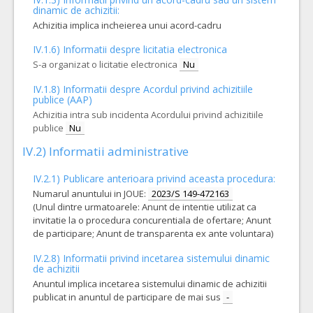
Cant min si max a acordului cadru, este specificata in caietul de sarcini, al prezentei documentatii.
dinamic de achizitii:
COD CPV:
Achizitia implica incheierea unui acord-cadru
33171000-9 Instrumente pentru anestezie si pentru reanimare (Rev.2
IV.1.6) Informatii despre licitatia electronica
VALOAREA ESTIMATA FARA
ATRIBUIT
S-a organizat o licitatie electronica
TVA:
Nu
2.100,00 - 100.800,00 Leu
IV.1.8) Informatii despre Acordul privind achizitiile
14.
Sistem de aspiratie cu circuit inchis 72h pentru pacientii copii/adulti ventilati
publice (AAP)
Achizitia intra sub incidenta Acordului privind achizitiile
Cant min si max a acordului cadru, este specificata in caietul de sarcini, al prezentei documentatii.
publice
Nu
COD CPV:
33171000-9 Instrumente pentru anestezie si pentru reanimare (Rev.2
IV.2) Informatii administrative
VALOAREA ESTIMATA FARA
ATRIBUIT
IV.2.1) Publicare anterioara privind aceasta procedura:
TVA:
58.000,00 - 2.818.800,00 Leu
Numarul anuntului in JOUE:
2023/S 149-472163
(Unul dintre urmatoarele: Anunt de intentie utilizat ca
6.
Filtre antibacteriene pentru ventilatie mecanica la copil si nou nascut
invitatie la o procedura concurentiala de ofertare; Anunt
de participare; Anunt de transparenta ex ante voluntara)
Cant min si max a acordului cadru, este specificata in caietul de sarcini, al prezentei documentatii.
COD CPV:
IV.2.8) Informatii privind incetarea sistemului dinamic
33171000-9 Instrumente pentru anestezie si pentru reanimare (Rev.2
de achizitii
Anuntul implica incetarea sistemului dinamic de achizitii
VALOAREA ESTIMATA FARA
ATRIBUIT
TVA:
publicat in anuntul de participare de mai sus
-
114,00 - 5.472,00 Leu