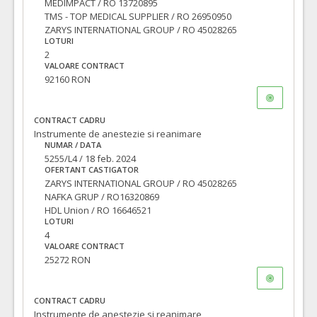
MEDIMPACT / RO 13720895
TMS - TOP MEDICAL SUPPLIER / RO 26950950
ZARYS INTERNATIONAL GROUP / RO 45028265
LOTURI
2
VALOARE CONTRACT
92160 RON
CONTRACT CADRU
Instrumente de anestezie si reanimare
NUMAR / DATA
5255/L4 / 18 feb. 2024
OFERTANT CASTIGATOR
ZARYS INTERNATIONAL GROUP / RO 45028265
NAFKA GRUP / RO16320869
HDL Union / RO 16646521
LOTURI
4
VALOARE CONTRACT
25272 RON
CONTRACT CADRU
Instrumente de anestezie si reanimare