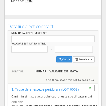
Moneda:
RON
.
Detalii obiect contract
NUMAR SAU DENUMIRE LOT
VALOARE ESTIMATA INTRE:
Cauta
Reseteaza
NUMAR
VALOARE ESTIMATA
SORTARE:
TOTAL VALOARE ESTIMATA FARA TVA:
8.
Truse de anestezie peridurala
(LOT-0008)
Cant min si max a acordului cadru, este specificata in caietul de sarcini, al prezentei documentatii.
COD CPV:
33171000-9 Instrumente pentru anestezie si pentru reanimare (Rev.2