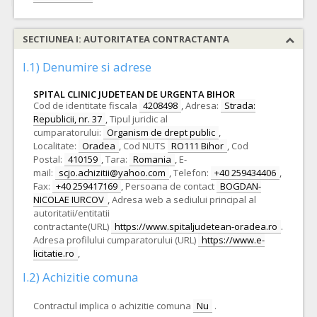
SECTIUNEA I: AUTORITATEA CONTRACTANTA
I.1) Denumire si adrese
SPITAL CLINIC JUDETEAN DE URGENTA BIHOR
Cod de identitate fiscala
4208498
,
Adresa:
Strada:
Republicii, nr. 37
,
Tipul juridic al
cumparatorului:
Organism de drept public
,
Localitate:
Oradea
,
Cod NUTS
RO111 Bihor
,
Cod
Postal:
410159
,
Tara:
Romania
,
E-
mail:
scjo.achizitii@yahoo.com
,
Telefon:
+40 259434406
,
Fax:
+40 259417169
,
Persoana de contact
BOGDAN-
NICOLAE IURCOV
,
Adresa web a sediului principal al
autoritatii/entitatii
contractante(URL)
https://www.spitaljudetean-oradea.ro
.
Adresa profilului cumparatorului (URL)
https://www.e-
licitatie.ro
,
I.2) Achizitie comuna
Contractul implica o achizitie comuna
Nu
.