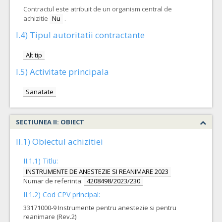
Contractul este atribuit de un organism central de
achizitie
Nu
.
I.4) Tipul autoritatii contractante
Alt tip
I.5) Activitate principala
Sanatate
SECTIUNEA II: OBIECT
II.1) Obiectul achizitiei
II.1.1) Titlu:
INSTRUMENTE DE ANESTEZIE SI REANIMARE 2023
Numar de referinta:
4208498/2023/230
II.1.2) Cod CPV principal:
33171000-9 Instrumente pentru anestezie si pentru
reanimare (Rev.2)