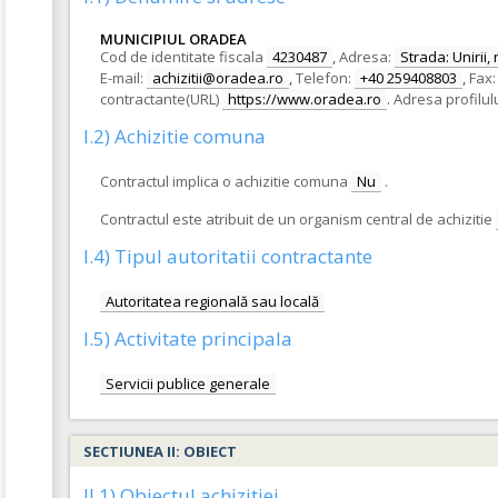
MUNICIPIUL ORADEA
Cod de identitate fiscala
4230487
,
Adresa:
Strada: Unirii, 
E-mail:
achizitii@oradea.ro
,
Telefon:
+40 259408803
,
Fax:
contractante(URL)
https://www.oradea.ro
.
Adresa profilul
I.2) Achizitie comuna
Contractul implica o achizitie comuna
Nu
.
Contractul este atribuit de un organism central de achizitie
I.4) Tipul autoritatii contractante
Autoritatea regională sau locală
I.5) Activitate principala
Servicii publice generale
SECTIUNEA II: OBIECT
II.1) Obiectul achizitiei