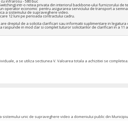
u infrarosu - 580 buc

Switching) intr-o retea privata din interiorul backbone-ului furnizorului de te
n operator economic  pentru asigurarea serviciului de transport a semnalu
nica a sistemului de supraveghere video.

care 12 luni pe perioada contractului cadru.

e dreptul de a solicita clarificari sau informatii suplimentare in legatura 
raspunde in mod clar si complet tuturor solicitarilor de clarificari in a 11 a 
dividuale, a se utiliza sectiunea V. Valoarea totala a achizitiei se comple