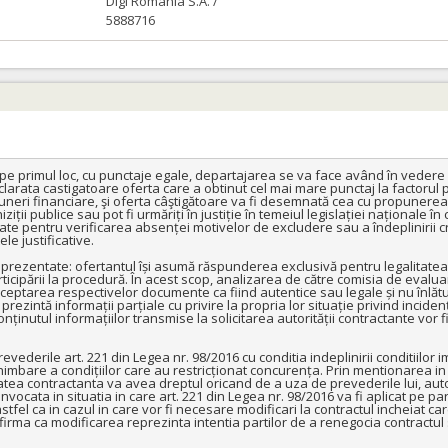
Digi Romania S.A. /
5888716
 pe primul loc, cu punctaje egale, departajarea se va face având în vedere p
arata castigatoare oferta care a obtinut cel mai mare punctaj la factorul pre
neri financiare, şi oferta câştigătoare va fi desemnată cea cu propunerea 
ziții publice sau pot fi urmăriți în justiție în temeiul legislației naționale 
tate pentru verificarea absenței motivelor de excludere sau a îndeplinirii crit
 justificative.

 prezentate: ofertantul își asumă răspunderea exclusivă pentru legalitatea 
rticipării la procedură. În acest scop, analizarea de către comisia de eval
ceptarea respectivelor documente ca fiind autentice sau legale și nu înlătu
rezintă informații parțiale cu privire la propria lor situație privind incidenț
conținutul informațiilor transmise la solicitarea autorității contractante vor 
vederile art. 221 din Legea nr. 98/2016 cu conditia indeplinirii conditiilor im
mbare a condițiilor care au restricționat concurența. Prin mentionarea in do
ritatea contractanta va avea dreptul oricand de a uza de prevederile lui, aut
nvocata in situatia in care art. 221 din Legea nr. 98/2016 va fi aplicat pe p
l ca in cazul in care vor fi necesare modificari la contractul incheiat care 
firma ca modificarea reprezinta intentia partilor de a renegocia contractul s