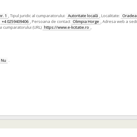
nr. 1
,
Tipul juridic al cumparatorului:
Autoritate locală
,
Localitate:
Oradea
+4 0259409406
,
Persoana de contact
Olimpia Horge
,
Adresa web a sediulu
ui cumparatorului (URL)
https://www.e-licitatie.ro
,
Nu
.