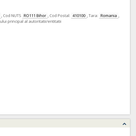
,
Cod NUTS
RO111 Bihor
,
Cod Postal:
410100
,
Tara:
Romania
,
i principal al autoritatii/entitatii