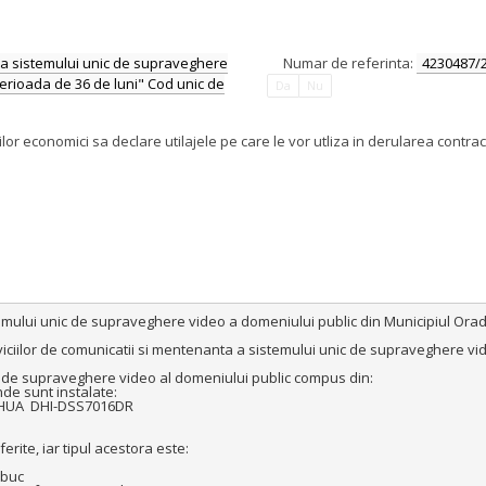
 a sistemului unic de supraveghere
Numar de referinta:
4230487/
erioada de 36 de luni" Cod unic de
Da
Nu
orilor economici sa declare utilajele pe care le vor utliza in derularea cont
emului unic de supraveghere video a domeniului public din Municipiul Orad
viciilor de comunicatii si mentenanta a sistemului unic de supraveghere vi
 de supraveghere video al domeniului public compus din:

AHUA  DHI-DSS7016DR 

buc
