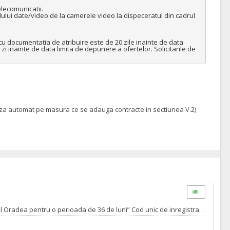
lecomunicatii.

lui date/video de la camerele video la dispeceratul din cadrul 
cu documentatia de atribuire este de 20 zile inainte de data 
zi inainte de data limita de depunere a ofertelor. Solicitarile de 
teaza automat pe masura ce se adauga contracte in sectiunea V.2)
Acord cadru pentru: „Servicii de comunicatii si mentenanta a sistemului unic de supraveghere video a domeniului public din Municipiul Oradea pentru o perioada de 36 de luni” Cod unic de inregistrare: 4230487/2024/165 Tipurile de servicii sant cele descrise in caietul de sarcini nr.330953 din 11.09.2024; Termenul pana la care orice operator economic interesat are dreptul de a solicita clarificari sau informatii suplimentare in legatura cu documentatia de atribuire este de 20 zile inainte de data limita de depunere a ofertelor . Autoritatea contractanta va raspunde in mod clar si complet tuturor solicitarilor de clarificari in a 11 a zi inclusiv, inainte de data limita de depunere a ofertelor. Solicitarile de clarificari vor fi transmise in format editabil.