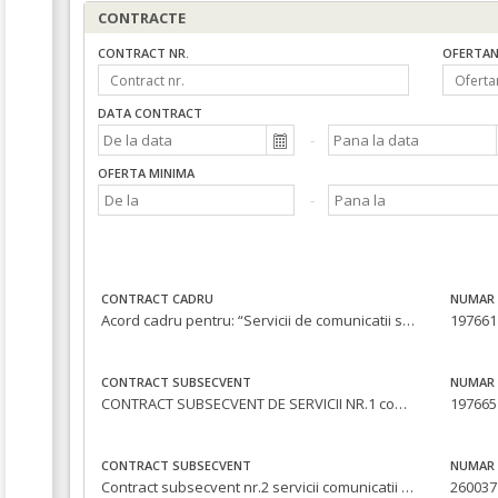
CONTRACTE
CONTRACT NR.
OFERTAN
DATA CONTRACT
OFERTA MINIMA
CONTRACT CADRU
NUMAR 
Acord cadru pentru: “Servicii de comunicatii si mentenanta a sistemului unic de supraveghere video a domeniului public din Municipiul Oradea” pentru o perioada de 36 de luni.
197661 
CONTRACT SUBSECVENT
NUMAR 
CONTRACT SUBSECVENT DE SERVICII NR.1 comunicatii si mentenanta a sistemului unic de supraveghere video a domeniului public din Municipiul Oradea
197665 
CONTRACT SUBSECVENT
NUMAR 
Contract subsecvent nr.2 servicii comunicatii si mentenanta a sistemului unic de supraveghere video a domeniului public din Municipiul Oradea
260037 