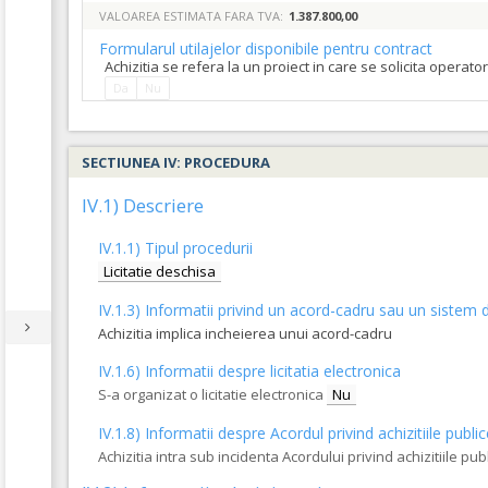
VALOAREA ESTIMATA FARA TVA:
1.387.800,00
Formularul utilajelor disponibile pentru contract
Achizitia se refera la un proiect in care se solicita operat
Da
Nu
SECTIUNEA IV: PROCEDURA
IV.1) Descriere
IV.1.1) Tipul procedurii
Licitatie deschisa
IV.1.3) Informatii privind un acord-cadru sau un sistem d
Achizitia implica incheierea unui acord-cadru
IV.1.6) Informatii despre licitatia electronica
S-a organizat o licitatie electronica
Nu
IV.1.8) Informatii despre Acordul privind achizitiile publi
Achizitia intra sub incidenta Acordului privind achizitiile pub