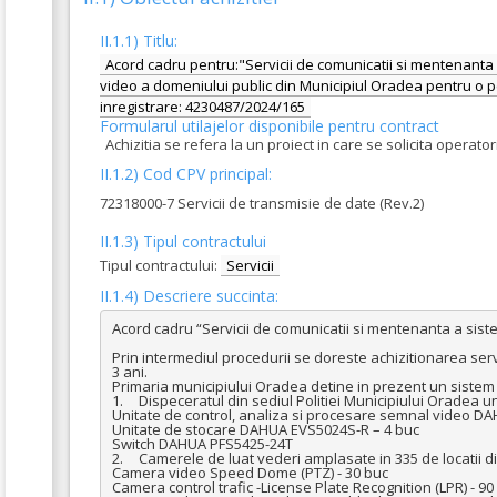
II.1.1) Titlu:
Acord cadru pentru:"Servicii de comunicatii si mentenanta
video a domeniului public din Municipiul Oradea pentru o p
inregistrare: 4230487/2024/165
Formularul utilajelor disponibile pentru contract
Achizitia se refera la un proiect in care se solicita operat
II.1.2) Cod CPV principal:
72318000-7 Servicii de transmisie de date (Rev.2)
II.1.3) Tipul contractului
Tipul contractului:
Servicii
II.1.4) Descriere succinta:
Acord cadru “Servicii de comunicatii si mentenanta a sist
Prin intermediul procedurii se doreste achizitionarea ser
3 ani. 

Primaria municipiului Oradea detine in prezent un sistem
1.	Dispeceratul din sediul Politiei Municipiului Oradea unde sunt instalate:

Unitate de control, analiza si procesare semnal video D
Unitate de stocare DAHUA EVS5024S-R – 4 buc

Switch DAHUA PFS5425-24T

2.	Camerele de luat vederi amplasate in 335 de locatii diferite, iar tipul acestora este:

Camera video Speed Dome (PTZ) - 30 buc

Camera control trafic -License Plate Recognition (LPR) - 90 