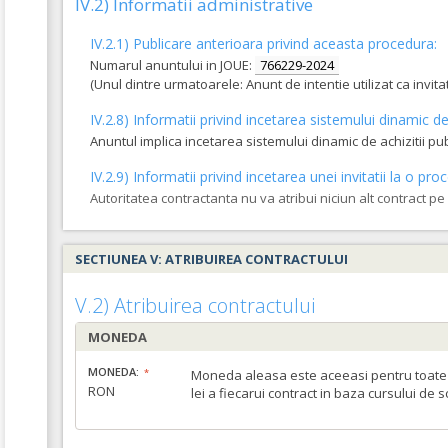
IV.2) Informatii administrative
IV.2.1) Publicare anterioara privind aceasta procedura:
Numarul anuntului in JOUE:
766229-2024
(Unul dintre urmatoarele: Anunt de intentie utilizat ca invi
IV.2.8) Informatii privind incetarea sistemului dinamic de 
Anuntul implica incetarea sistemului dinamic de achizitii pu
IV.2.9) Informatii privind incetarea unei invitatii la o 
Autoritatea contractanta nu va atribui niciun alt contract p
SECTIUNEA V: ATRIBUIREA CONTRACTULUI
V.2) Atribuirea contractului
MONEDA
MONEDA:
Moneda aleasa este aceeasi pentru toate c
RON
lei a fiecarui contract in baza cursului de 