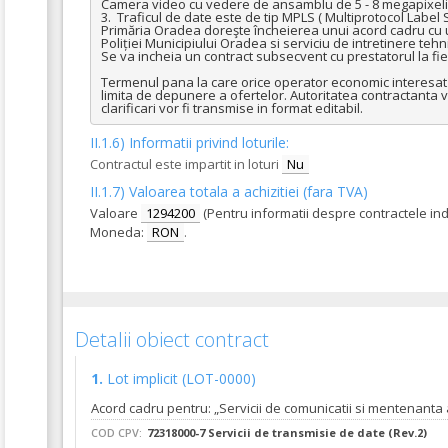
Camera video cu vedere de ansamblu de 5 - 8 megapixeli c
3.  Traficul de date este de tip MPLS ( Multiprotocol Label 
Primăria Oradea doreşte încheierea unui acord cadru cu u
Poliției Municipiului Oradea si serviciu de intretinere teh
Se va incheia un contract subsecvent cu prestatorul la fie
Termenul pana la care orice operator economic interesat ar
limita de depunere a ofertelor. Autoritatea contractanta va 
clarificari vor fi transmise in format editabil.
II.1.6) Informatii privind loturile:
Contractul este impartit in loturi
Nu
II.1.7) Valoarea totala a achizitiei (fara TVA)
Valoare
1294200
(Pentru informatii despre contractele in
Moneda:
RON
.
Detalii obiect contract
1.
Lot implicit
(LOT-0000)
COD CPV:
72318000-7 Servicii de transmisie de date (Rev.2)