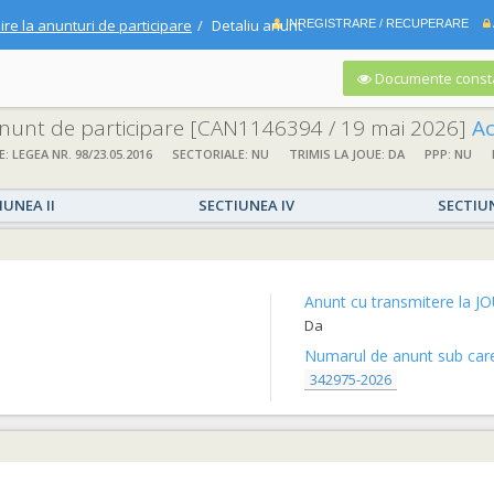
ire la anunturi de participare
Detaliu anunt
INREGISTRARE / RECUPERARE
Documente consta
 anunt de participare
[CAN1146394 / 19 mai 2026]
Acord cad
E: LEGEA NR. 98/23.05.2016
SECTORIALE: NU
TRIMIS LA JOUE: DA
PPP: NU
IUNEA II
SECTIUNEA IV
SECTIU
Anunt cu transmitere la JO
Da
Numarul de anunt sub care 
342975-2026