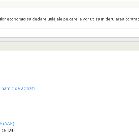
orilor economici sa declare utilajele pe care le vor utliza in derularea cont
inamic de achizitii:
ce (AAP)
lice
Da