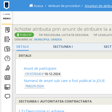
Acasa
Atribuiri de proceduri
Anunturi de atribu
E - LICITATIE
MENIU
Achizitie atribuita prin anunt de atribuire la
TIP PROCEDURA: LICITATIE DESCHISA
TIP LEGISLATI
PUBLICAT
DENUMIRE AC:
MUNICIPIUL ORADEA
DETALII
SECTIUNEA I
SECT
DETALII
Anunt de participare:
CN1076340
/
16-12-2024
Numarul de anunt sub care a fost publicat la JOUE:
766229-2024
SECTIUNEA I: AUTORITATEA CONTRACTANTA
I.1) Denumire si adrese