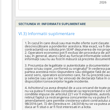
2026
SECTIUNEA VI: INFORMATII SUPLIMENTARE
VI.3) Informatii suplimentare
1. În cazul în care două sau mai multe oferte sunt clasate
descrescătoare a ponderilor acestora. Mai exact, va fi decl
contractantă va solicita prin SEAP depunerea de noi propu
2. Operatorii economici pot fi excluși din procedura de achi
sau, în general, atunci când au furnizat informațiile solici
informații sau nu au fost în măsură să prezinte documentele
3. Prezumția de legalitate si autenticitate a documentelor
copie si/sau copie „conformă cu originalul” în vederea pa
partea acesteia nicio răspundere sau obligație fată de ac
acest sens, operatorii economici care, fie nu prezintă sau p
și selecție sau care se fac vinovați de declarații false în 
dispozițiilor/consecințelor legale incidente.

4. Achizitorul va avea dreptul de a uza oricand de toate pre
nu va putea fi niciodata considerat ca reprezentand o schi
conditiile impuse de articolul 221 vor fi indeplinite, auto
retinut faptul ca restrangerea concurentei nu va putea fi i
amendament care permite cresterea valorii contractului astfe
98/2016 (art. 72 din Directiva nr. 24/2014) nu se va putea a
daca ar fi stiut-o ar fi fost interesati in a licita.
