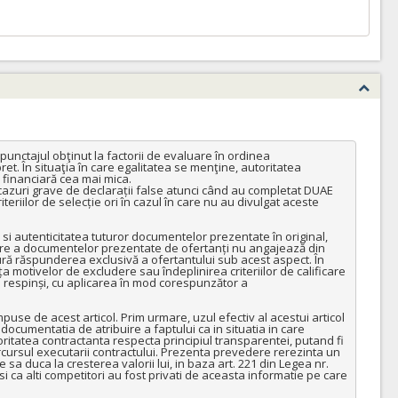
unctajul obţinut la factorii de evaluare în ordinea 
t. În situaţia în care egalitatea se menţine, autoritatea 
financiară cea mai mica.

în cazuri grave de declarații false atunci când au completat DUAE 
eriilor de selecție ori în cazul în care nu au divulgat aceste 
si autenticitatea tuturor documentelor prezentate în original, 
uare a documentelor prezentate de ofertanți nu angajează din 
ră răspunderea exclusivă a ofertantului sub acest aspect. În 
a motivelor de excludere sau îndeplinirea criteriilor de calificare 
fi respinși, cu aplicarea în mod corespunzător a 
puse de acest articol. Prim urmare, uzul efectiv al acestui articol 
cumentatia de atribuire a faptului ca in situatia in care 
oritatea contractanta respecta principiul transparentei, putand fi 
arcursul executarii contractului. Prezenta prevedere rerezinta un 
sa duca la cresterea valorii lui, in baza art. 221 din Legea nr. 
i ca alti competitori au fost privati de aceasta informatie pe care 