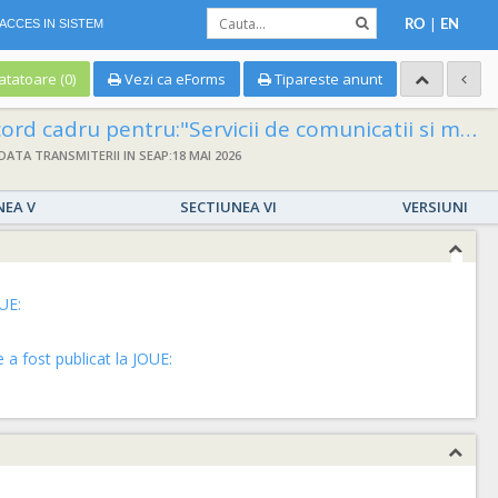
|
ACCES IN SISTEM
RO
EN
tatoare (0)
Vezi ca eForms
Tipareste anunt
ru pentru:"Servicii de comunicatii si mentenanta a sistemului unic de supraveghere video a domeniului public din Municipiul Oradea pentru o perioada de 36 de luni" Cod unic de inregistrare: 4230487/2024/165
DATA TRANSMITERII IN SEAP:18 MAI 2026
NEA V
SECTIUNEA VI
VERSIUNI
UE:
a fost publicat la JOUE: