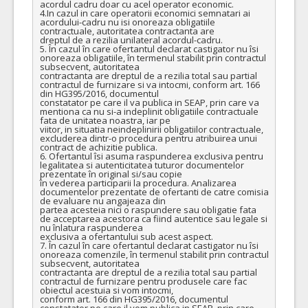
acordul cadru doar cu acel operator economic.

4.In cazul in care operatorii economici semnatari ai 
acordului-cadru nu isi onoreaza obligatiile 
contractuale, autoritatea contractanta are

dreptul de a rezilia unilateral acordul-cadru.

5. În cazul în care ofertantul declarat castigator nu îsi 
onoreaza obligatiile, în termenul stabilit prin contractul 
subsecvent, autoritatea

contractanta are dreptul de a rezilia total sau partial 
contractul de furnizare si va intocmi, conform art. 166 
din HG395/2016, documentul

constatator pe care il va publica in SEAP, prin care va 
mentiona ca nu si-a indeplinit obligatiile contractuale 
fata de unitatea noastra, iar pe

viitor, in situatia neindeplinirii obligatiilor contractuale, 
excluderea dintr-o procedura pentru atribuirea unui 
contract de achizitie publica.

6. Ofertantul îsi asuma raspunderea exclusiva pentru 
legalitatea si autenticitatea tuturor documentelor 
prezentate în original si/sau copie

în vederea participarii la procedura. Analizarea 
documentelor prezentate de ofertanti de catre comisia 
de evaluare nu angajeaza din

partea acesteia nici o raspundere sau obligatie fata 
de acceptarea acestora ca fiind autentice sau legale si 
nu înlatura raspunderea

exclusiva a ofertantului sub acest aspect.

7. În cazul în care ofertantul declarat castigator nu îsi 
onoreaza comenzile, în termenul stabilit prin contractul 
subsecvent, autoritatea

contractanta are dreptul de a rezilia total sau partial 
contractul de furnizare pentru produsele care fac 
obiectul acestuia si vom intocmi,

conform art. 166 din HG395/2016, documentul 
constatator pe care il vom publica in SEAP, prin care 