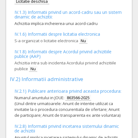
Licitatie deschisa
IV.1.3) Informatii privind un acord-cadru sau un sistem
dinamic de achizitii:
Achizitia implica incheierea unui acord-cadru
IV.1.6) Informatii despre licitatia electronica
S-a organizat o licitatie electronica
Nu
IV.1.8) Informatii despre Acordul privind achizitiile
publice (AAP)
Achizitia intra sub incidenta Acordului privind achizitiile
publice
Nu
IV.2) Informatii administrative
IV.2.1) Publicare anterioara privind aceasta procedura:
Numarul anuntului in JOUE:
863566-2025
(Unul dintre urmatoarele: Anunt de intentie utilizat ca
invitatie la o procedura concurentiala de ofertare; Anunt
de participare; Anunt de transparenta ex ante voluntara)
IV.2.8) Informatii privind incetarea sistemului dinamic
de achizitii
Anuntul implica incetarea sistemului dinamic de achizitii