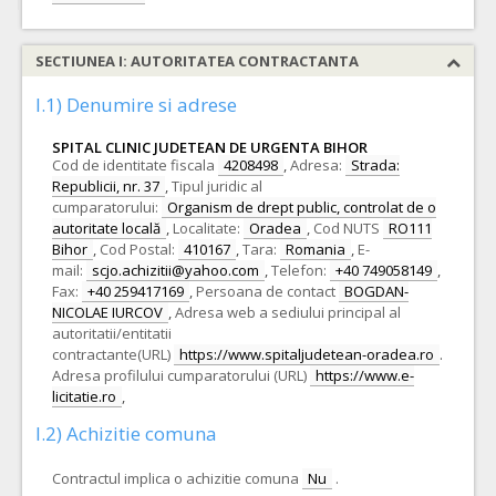
SECTIUNEA I: AUTORITATEA CONTRACTANTA
I.1) Denumire si adrese
SPITAL CLINIC JUDETEAN DE URGENTA BIHOR
Cod de identitate fiscala
4208498
,
Adresa:
Strada:
Republicii, nr. 37
,
Tipul juridic al
cumparatorului:
Organism de drept public, controlat de o
autoritate locală
,
Localitate:
Oradea
,
Cod NUTS
RO111
Bihor
,
Cod Postal:
410167
,
Tara:
Romania
,
E-
mail:
scjo.achizitii@yahoo.com
,
Telefon:
+40 749058149
,
Fax:
+40 259417169
,
Persoana de contact
BOGDAN-
NICOLAE IURCOV
,
Adresa web a sediului principal al
autoritatii/entitatii
contractante(URL)
https://www.spitaljudetean-oradea.ro
.
Adresa profilului cumparatorului (URL)
https://www.e-
licitatie.ro
,
I.2) Achizitie comuna
Contractul implica o achizitie comuna
Nu
.