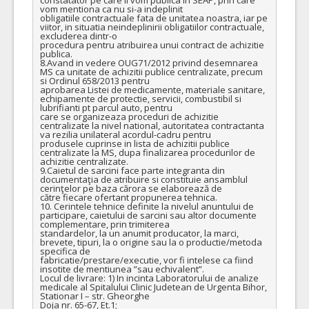
vom mentiona ca nu si-a indeplinit

obligatiile contractuale fata de unitatea noastra, iar pe 
viitor, in situatia neindeplinirii obligatiilor contractuale, 
excluderea dintr-o

procedura pentru atribuirea unui contract de achizitie 
publica.

8.Avand in vedere OUG71/2012 privind desemnarea 
MS ca unitate de achizitii publice centralizate, precum 
si Ordinul 658/2013 pentru

aprobarea Listei de medicamente, materiale sanitare, 
echipamente de protectie, servicii, combustibil si 
lubrifianti pt parcul auto, pentru

care se organizeaza proceduri de achizitie 
centralizate la nivel national, autoritatea contractanta 
va rezilia unilateral acordul-cadru pentru

produsele cuprinse in lista de achizitii publice 
centralizate la MS, dupa finalizarea procedurilor de 
achizitie centralizate.

9.Caietul de sarcini face parte integranta din 
documentaţia de atribuire si constituie ansamblul 
cerinţelor pe baza cărora se elaborează de

către fiecare ofertant propunerea tehnica.

10. Cerintele tehnice definite la nivelul anuntului de 
participare, caietului de sarcini sau altor documente 
complementare, prin trimiterea

standardelor, la un anumit producator, la marci, 
brevete, tipuri, la o origine sau la o productie/metoda 
specifica de

fabricatie/prestare/executie, vor fi intelese ca fiind 
insotite de mentiunea ”sau echivalent”.

Locul de livrare: 1) In incinta Laboratorului de analize 
medicale al Spitalului Clinic Judetean de Urgenta Bihor, 
Stationar I – str. Gheorghe

Doja nr. 65-67, Et.1;
