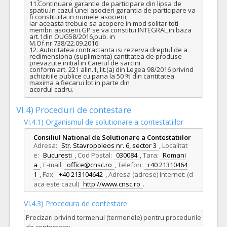
11.Continuare garantie de participare din lipsa de 
spatiu.In cazul unei asocieri garantia de participare va 
fi constituita in numele asocierii,

iar aceasta trebuie sa acopere in mod solitar toti 
membri asocierii.GP se va constitui INTEGRAL,in baza 
art.1din OUG58/2016,pub. in

M.Of.nr.738/22.09.2016.

12. Autoritatea contractanta isi rezerva dreptul de a 
redimensiona (suplimenta) cantitatea de produse 
prevazute initial in Caietul de sarcini

conform art. 221 alin.1, lit.(a) din Legea 98/2016 privind 
achizitiile publice cu pana la 50 % din cantitatea 
maxima a fiecarui lot in parte din

acordul cadru.
VI.4) Proceduri de contestare
VI.4.1) Organismul de solutionare a contestatiilor
Consiliul National de Solutionare a Contestatiilor
Adresa:
Str. Stavropoleos nr. 6, sector 3
,
Localitat
e:
Bucuresti
,
Cod Postal:
030084
,
Tara:
Romani
a
,
E-mail:
office@cnsc.ro
,
Telefon:
+40 21310464
1
,
Fax:
+40 213104642
,
Adresa (adrese) Internet: (d
aca este cazul)
http://www.cnsc.ro
.
VI.4.3) Procedura de contestare
Precizari privind termenul (termenele) pentru procedurile