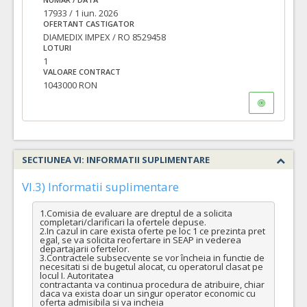
17933 / 1 iun. 2026
OFERTANT CASTIGATOR
DIAMEDIX IMPEX / RO 8529458
LOTURI
1
VALOARE CONTRACT
1043000 RON
SECTIUNEA VI: INFORMATII SUPLIMENTARE
VI.3) Informatii suplimentare
1.Comisia de evaluare are dreptul de a solicita 
completari/clarificari la ofertele depuse.

2.In cazul in care exista oferte pe loc 1 ce prezinta pret 
egal, se va solicita reofertare in SEAP in vederea 
departajarii ofertelor.

3.Contractele subsecvente se vor încheia in functie de 
necesitati si de bugetul alocat, cu operatorul clasat pe 
locul I. Autoritatea

contractanta va continua procedura de atribuire, chiar 
daca va exista doar un singur operator economic cu 
oferta admisibila si va incheia
