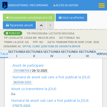
|
INREGISTRARE / RECUPERARE
ACCES IN SISTEM
RO
EN
Documente constatatoare (0)
Vezi ca eForms
Tipareste anunt
Achizitie atribuita prin anunt de atribuire la anunt de participare
TIP PROCEDURA: LICITATIE DESCHISA
PUBLICAT
TIP LEGISLATIE: LEGEA NR. 98/23.05.2016
SECTORIALE: NU
TRIMIS LA JOUE: DA
PPP: NU
DATA TRANSMITERII IN SEAP:2 IUN. 2026
DENUMIRE AC:
SPITAL CLINIC JUDETEAN DE URGENTA BIHOR
SECTIUNEA
SECTIUNEA
SECTIUNEA
SECTIUNEA
SECTIUNEA
DETALII
TALII
VERSI
I
II
IV
V
VI
Anunt de participare:
CN1088703
/
26-12-2025
Numarul de anunt sub care a fost publicat la JOUE:
863566-2025
Anunt cu transmitere la JOUE:
Da
Numarul de anunt sub care a fost publicat la JOUE:
379275-2026