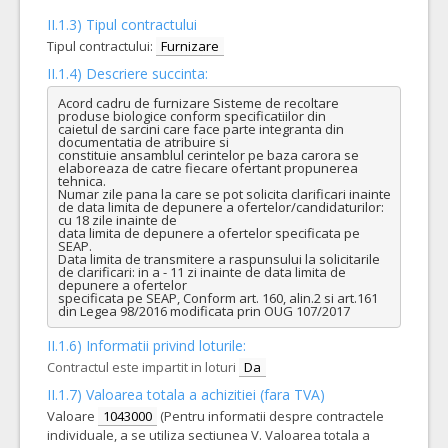
II.1.3) Tipul contractului
Tipul contractului:
Furnizare
II.1.4) Descriere succinta:
Acord cadru de furnizare Sisteme de recoltare 
produse biologice conform specificatiilor din

caietul de sarcini care face parte integranta din 
documentatia de atribuire si

constituie ansamblul cerintelor pe baza carora se 
elaboreaza de catre fiecare ofertant propunerea 
tehnica.

Numar zile pana la care se pot solicita clarificari inainte 
de data limita de depunere a ofertelor/candidaturilor: 
cu 18 zile inainte de

data limita de depunere a ofertelor specificata pe 
SEAP.

Data limita de transmitere a raspunsului la solicitarile 
de clarificari: in a - 11 zi inainte de data limita de 
depunere a ofertelor

specificata pe SEAP, Conform art. 160, alin.2 si art.161 
din Legea 98/2016 modificata prin OUG 107/2017
II.1.6) Informatii privind loturile:
Contractul este impartit in loturi
Da
II.1.7) Valoarea totala a achizitiei (fara TVA)
Valoare
1043000
(Pentru informatii despre contractele
individuale, a se utiliza sectiunea V. Valoarea totala a