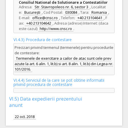
Consiliul National de Solutionare a Contestatiilor
Adresa:
Str. Stavropoleos nr. 6, sector 3
,
Localitat
e:
București
,
Cod Postal:
030084
,
Tara:
Romania
,
E-mail:
office@cnsc.ro
,
Telefon:
+40 213104641
,
F
ax:
+40 213104642
,
Adresa (adrese) Internet: (daca
este cazul)
http://www.cnsc.ro
.
VI.4.3) Procedura de contestare
Precizari privind termenul (termenele) pentru procedurile
de contestare:
Termenele de exercitare a cailor de atac sunt cele prev
azute la art. 6 alin. 1, lit.b) si art. 8 alin. 1, lit.b) din Legea nr.
101/2016.
VI.4.4) Serviciul de la care se pot obtine informatii
privind procedura de contestare
VI.5) Data expedierii prezentului
anunt
22 oct. 2018