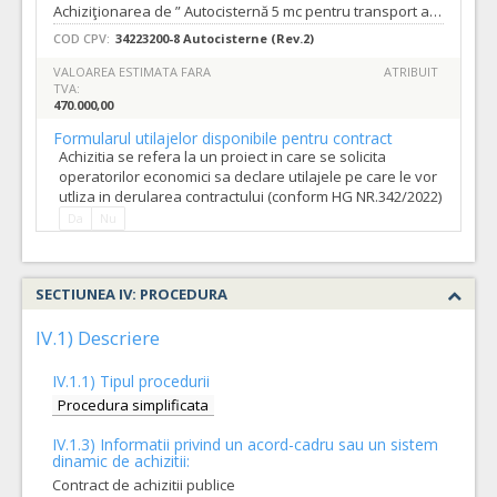
Achiziţionarea de ” Autocisternă 5 mc pentru transport apă potabilă” - 1 BUC. pentru dezvoltarea si modernizarea flotei Companiei de Apă Oradea S.A. ca operator regional, astfel încât: Conform Regulamentului serviciului de alimentare cu apa si de canalizare al Companiei de Apa Oradea S.A
COD CPV:
34223200-8 Autocisterne (Rev.2)
VALOAREA ESTIMATA FARA
ATRIBUIT
TVA:
470.000,00
Formularul utilajelor disponibile pentru contract
Achizitia se refera la un proiect in care se solicita
operatorilor economici sa declare utilajele pe care le vor
utliza in derularea contractului (conform HG NR.342/2022)
Da
Nu
SECTIUNEA IV: PROCEDURA
IV.1) Descriere
IV.1.1) Tipul procedurii
Procedura simplificata
IV.1.3) Informatii privind un acord-cadru sau un sistem
dinamic de achizitii:
Contract de achizitii publice