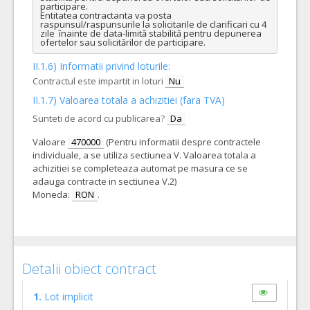
participare.  

Entitatea contractanta va posta 
raspunsul/raspunsurile la solicitarile de clarificari cu 4 
zile  înainte de data-limită stabilită pentru depunerea 
ofertelor sau solicitărilor de participare.
II.1.6) Informatii privind loturile:
Contractul este impartit in loturi
Nu
II.1.7) Valoarea totala a achizitiei (fara TVA)
Sunteti de acord cu publicarea?
Da
Valoare
470000
(Pentru informatii despre contractele
individuale, a se utiliza sectiunea V. Valoarea totala a
achizitiei se completeaza automat pe masura ce se
adauga contracte in sectiunea V.2)
Moneda:
RON
.
Detalii obiect contract
1.
Lot implicit