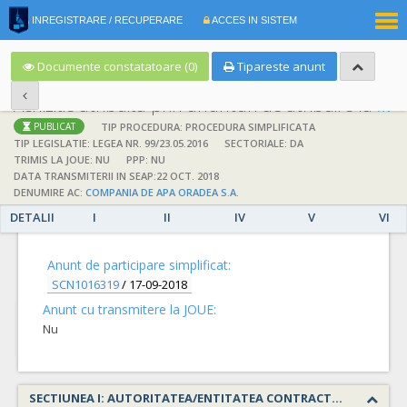
|
INREGISTRARE / RECUPERARE
ACCES IN SISTEM
RO
EN
Documente constatatoare (0)
Tipareste anunt
Achizitie atribuita prin anunturi de atribuire la anuntul simplificat
;
;
TIP PROCEDURA: PROCEDURA SIMPLIFICATA
PUBLICAT
TIP LEGISLATIE: LEGEA NR. 99/23.05.2016
SECTORIALE: DA
TRIMIS LA JOUE: NU
PPP: NU
DATA TRANSMITERII IN SEAP:22 OCT. 2018
DENUMIRE AC:
COMPANIA DE APA ORADEA S.A.
DETALII
I
II
IV
V
VI
DETALII
Anunt de participare simplificat:
SCN1016319
/
17-09-2018
Anunt cu transmitere la JOUE:
Nu
SECTIUNEA I: AUTORITATEA/ENTITATEA CONTRACTANTA