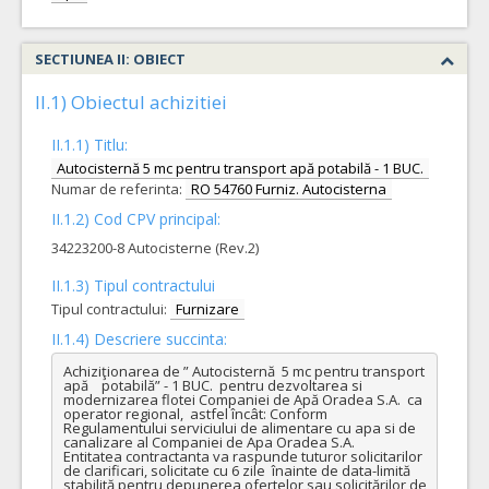
SECTIUNEA II: OBIECT
II.1) Obiectul achizitiei
II.1.1) Titlu:
Autocisternă 5 mc pentru transport apă potabilă - 1 BUC.
Numar de referinta:
RO 54760 Furniz. Autocisterna
II.1.2) Cod CPV principal:
34223200-8 Autocisterne (Rev.2)
II.1.3) Tipul contractului
Tipul contractului:
Furnizare
II.1.4) Descriere succinta:
Achiziţionarea de ” Autocisternă  5 mc pentru transport 
apă    potabilă” - 1 BUC.  pentru dezvoltarea si 
modernizarea flotei Companiei de Apă Oradea S.A.  ca 
operator regional,  astfel încât: Conform 
Regulamentului serviciului de alimentare cu apa si de 
canalizare al Companiei de Apa Oradea S.A.

Entitatea contractanta va raspunde tuturor solicitarilor 
de clarificari, solicitate cu 6 zile  înainte de data-limită 
stabilită pentru depunerea ofertelor sau solicitărilor de 