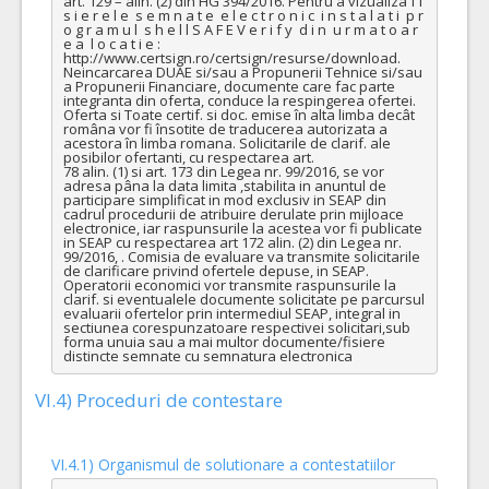
art. 129 – alin. (2) din HG 394/2016. Pentru a vizualiza f i 
s i e r e l e  s e m n a t e  e l e c t r o n i c  i n s t a l a t i  p r 
o g r a m u l  s h e l l S A F E V e r i f y  d i n  u r m a t o a r 
e a  l o c a t i e : 
http://www.certsign.ro/certsign/resurse/download. 
Neincarcarea DUAE si/sau a Propunerii Tehnice si/sau 
a Propunerii Financiare, documente care fac parte 
integranta din oferta, conduce la respingerea ofertei. 
Oferta si Toate certif. si doc. emise în alta limba decât 
româna vor fi însotite de traducerea autorizata a 
acestora în limba romana. Solicitarile de clarif. ale 
posibilor ofertanti, cu respectarea art.

78 alin. (1) si art. 173 din Legea nr. 99/2016, se vor 
adresa pâna la data limita ,stabilita in anuntul de 
participare simplificat in mod exclusiv in SEAP din 
cadrul procedurii de atribuire derulate prin mijloace 
electronice, iar raspunsurile la acestea vor fi publicate 
in SEAP cu respectarea art 172 alin. (2) din Legea nr. 
99/2016, . Comisia de evaluare va transmite solicitarile 
de clarificare privind ofertele depuse, in SEAP. 
Operatorii economici vor transmite raspunsurile la 
clarif. si eventualele documente solicitate pe parcursul 
evaluarii ofertelor prin intermediul SEAP, integral in 
sectiunea corespunzatoare respectivei solicitari,sub 
forma unuia sau a mai multor documente/fisiere 
distincte semnate cu semnatura electronica
VI.4) Proceduri de contestare
VI.4.1) Organismul de solutionare a contestatiilor