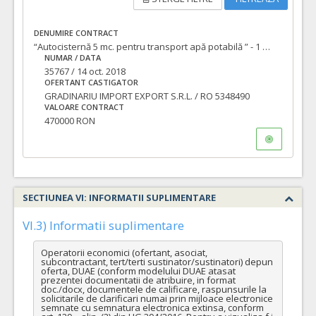
DENUMIRE CONTRACT
“Autocisternă 5 mc. pentru transport apă potabilă ” - 1 BUC.
NUMAR / DATA
35767 / 14 oct. 2018
OFERTANT CASTIGATOR
GRADINARIU IMPORT EXPORT S.R.L. / RO 5348490
VALOARE CONTRACT
470000 RON
SECTIUNEA VI: INFORMATII SUPLIMENTARE
VI.3) Informatii suplimentare
Operatorii economici (ofertant, asociat, 
subcontractant, tert/terti sustinator/sustinatori) depun 
oferta, DUAE (conform modelului DUAE atasat 
prezentei documentatii de atribuire, in format 
doc./docx, documentele de calificare, raspunsurile la 
solicitarile de clarificari numai prin mijloace electronice 
semnate cu semnatura electronica extinsa, conform 