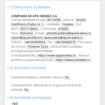
I.1) Denumire si adrese
COMPANIA DE APA ORADEA S.A.
Cod de identitate fiscala
RO 54760
,
Adresa:
Strada:
Zamfirescu Duiliu, nr. 3
,
Localitate:
Oradea
,
Cod
NUTS
RO111 Bihor
,
Cod Postal:
410202
,
Tara:
Romania
,
E-mail:
achizitii.publice@apaoradea.ro;
savav@apaoradea.ro; apaoradea@apaoradea.ro
,
Telefon:
+40 259436934
,
Fax:
+40 259432576
,
Persoana
de contact
Vivianne Sava
,
Adresa web a sediului
principal al autoritatii/entitatii
contractante(URL)
https://www.apaoradea.ro
.
Adresa
profilului cumparatorului (URL)
https://www.e-licitatie.ro
,
I.2) Achizitie comuna
Contractul implica o achizitie comuna
Nu
.
Contractul este atribuit de un organism central de
achizitie
Nu
.
I.6) Activitate principala
Apă
.