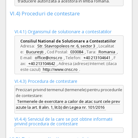
traducere autorizata a acestora in limba romana.
VI.4) Proceduri de contestare
VI.4.1) Organismul de solutionare a contestatiilor
Consiliul National de Solutionare a Contestatiilor
Adresa:
Str. Stavropoleos nr. 6, sector 3
,
Localitat
e:
București
,
Cod Postal:
030084
,
Tara:
Romania
,
E-mail:
office@cnsc.ro
,
Telefon:
+40 213104641
,
F
ax:
+40 213104642
,
Adresa (adrese) Internet: (daca
este cazul)
http://www.cnsc.ro
.
VI.4.3) Procedura de contestare
Precizari privind termenul (termenele) pentru procedurile
de contestare:
Termenele de exercitare a cailor de atac sunt cele prev
azute la art. 8 alin. 1, lit.b) din Legea nr. 101/2016
VI.4.4) Serviciul de la care se pot obtine informatii
privind procedura de contestare