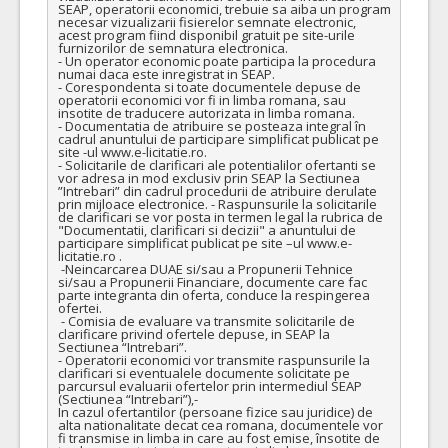
SEAP, operatorii economici, trebuie sa aiba un program 
necesar vizualizarii fisierelor semnate electronic, 
acest program fiind disponibil gratuit pe site-urile 
furnizorilor de semnatura electronica. 

- Un operator economic poate participa la procedura 
numai daca este inregistrat in SEAP. 

- Corespondenta si toate documentele depuse de 
operatorii economici vor fi in limba romana, sau 
insotite de traducere autorizata in limba romana. 

- Documentatia de atribuire se posteaza integral în 
cadrul anuntului de participare simplificat publicat pe 
site -ul www.e-licitatie.ro. 

- Solicitarile de clarificari ale potentialilor ofertanti se 
vor adresa in mod exclusiv prin SEAP la Sectiunea 
”Intrebari” din cadrul procedurii de atribuire derulate 
prin mijloace electronice. - Raspunsurile la solicitarile 
de clarificari se vor posta in termen legal la rubrica de 
"Documentatii, clarificari si decizii" a anuntului de 
participare simplificat publicat pe site –ul www.e-
licitatie.ro .

 -Neincarcarea DUAE si/sau a Propunerii Tehnice 
si/sau a Propunerii Financiare, documente care fac 
parte integranta din oferta, conduce la respingerea 
ofertei.

 - Comisia de evaluare va transmite solicitarile de 
clarificare privind ofertele depuse, in SEAP la 
Sectiunea “Intrebari”. 

- Operatorii economici vor transmite raspunsurile la 
clarificari si eventualele documente solicitate pe 
parcursul evaluarii ofertelor prin intermediul SEAP 
(Sectiunea “Intrebari”),- 

In cazul ofertantilor (persoane fizice sau juridice) de 
alta nationalitate decat cea romana, documentele vor 
fi transmise in limba in care au fost emise, însotite de 