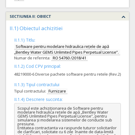
SECTIUNEA II: OBIECT
II.1) Obiectul achizitiei
II.1.1) Titlu:
Software pentru modelare hidraulica rețele de apă
„Bentley Water GEMS Unlimited Pipes Perpetual License”.
Numar de referinta:
RO 54760 /2018/41
II.1.2) Cod CPV principal:
48219000-6 Diverse pachete software pentru retele (Rev.2)
II.1.3) Tipul contractului
Tipul contractului:
Furnizare
II.1.4) Descriere succinta:
Scopul este achiziţionarea de Software pentru 
modelare hidraulica rețele de apă „Bentley Water 
GEMS Unlimited Pipes Perpetual License”, pentru 
simularea și modelarea sistemelor de conducte sub 
presiune.

Entitatea contractanta va raspunde tuturor solicitarilor 
de clarificari, solicitate cu 6 zile  înainte de data-limită 