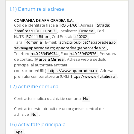
I.1) Denumire si adrese
COMPANIA DE APA ORADEA S.A.
Cod de identitate fiscala
RO 54760
,
Adresa:
Strada:
Zamfirescu Duiliu, nr. 3
,
Localitate:
Oradea
,
Cod
NUTS
RO111 Bihor
,
Cod Postal:
410202
,
Tara:
Romania
,
E-mail:
achizitii.publice@apaoradea.ro;
savav@apaoradea.ro; apaoradea@apaoradea.ro
,
Telefon:
+40 259436934
,
Fax:
+40 259432576
,
Persoana
de contact
Marcela Mirnea
,
Adresa web a sediului
principal al autoritatii/entitatii
contractante(URL)
https://www.apaoradea.ro
.
Adresa
profilului cumparatorului (URL)
https://www.e-licitatie.ro
,
I.2) Achizitie comuna
Contractul implica o achizitie comuna
Nu
.
Contractul este atribuit de un organism central de
achizitie
Nu
.
I.6) Activitate principala
Apă
.