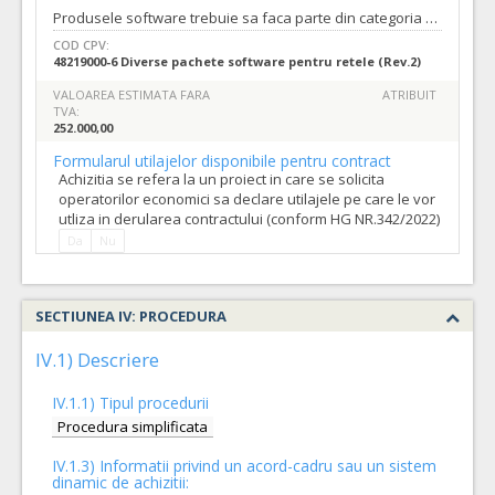
Produsele software trebuie sa faca parte din categoria produselor de modelare hidraulica profesionale, utilizate la nivel mondial pentru modelarea retelelor de apa si canalizare, cu compatibilitate cu software-ul GIS (Intergraph Geomedia Professional) al Companiei de Apa Oradea. Pachetul software de modelare hydraulică trebuie să poata importa date din aceeasi platforma GIS a achizitorului (Intergraph Geomedia Professional) al Companiei de Apa Oradea, ceea ce impune compatibilitate intre cele doua softuri, motiv pentru care softul pentru modelare hidraulica- rețele de apă va fi „Bentley Water GEMS Unlimited Pipes Perpetual License” Se va asigura un curs avansat la sediul entității contractante din Oradea str. Duiliu Zamfirescu nr.3 pentru minim 6 utilizatori. Se va asigura inclusiv mentenanța pentru o perioada de 2 (doi) ani de la punerea in funcțiune. Se va implementa un model pilot pentru 25 km de retea de apa utilizand datele compartimentului GIS din cadrul Companiei de Apa Oradea.
COD CPV:
48219000-6 Diverse pachete software pentru retele (Rev.2)
VALOAREA ESTIMATA FARA
ATRIBUIT
TVA:
252.000,00
Formularul utilajelor disponibile pentru contract
Achizitia se refera la un proiect in care se solicita
operatorilor economici sa declare utilajele pe care le vor
utliza in derularea contractului (conform HG NR.342/2022)
Da
Nu
SECTIUNEA IV: PROCEDURA
IV.1) Descriere
IV.1.1) Tipul procedurii
Procedura simplificata
IV.1.3) Informatii privind un acord-cadru sau un sistem
dinamic de achizitii: