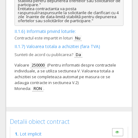
stabilită pentru depunerea ofertelor sau solicitărilor de 
participare."  

Entitatea contractanta va posta 
raspunsul/raspunsurile la solicitarile de clarificari cu 4 
zile  înainte de data-limită stabilită pentru depunerea 
ofertelor sau solicitărilor de participare."
II.1.6) Informatii privind loturile:
Contractul este impartit in loturi
Nu
II.1.7) Valoarea totala a achizitiei (fara TVA)
Sunteti de acord cu publicarea?
Da
Valoare
250000
(Pentru informatii despre contractele
individuale, a se utiliza sectiunea V. Valoarea totala a
achizitiei se completeaza automat pe masura ce se
adauga contracte in sectiunea V.2)
Moneda:
RON
.
Detalii obiect contract
1.
Lot implicit