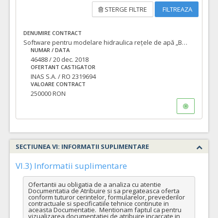
STERGE FILTRE
FILTREAZA
DENUMIRE CONTRACT
Software pentru modelare hidraulica rețele de apă „Bentley Water GEMS Unlimited Pipes Perpetual License”
NUMAR / DATA
46488 / 20 dec. 2018
OFERTANT CASTIGATOR
INAS S.A. / RO 2319694
VALOARE CONTRACT
250000 RON
SECTIUNEA VI: INFORMATII SUPLIMENTARE
VI.3) Informatii suplimentare
Ofertantii au obligatia de a analiza cu atentie 
Documentatia de Atribuire si sa pregateasca oferta 
conform tuturor cerintelor, formularelor, prevederilor 
contractuale si specificatiile tehnice continute in 
aceasta Documentatie.  Mentionam faptul ca pentru 
vizualizarea documentatiei de atribuire incarcate in 