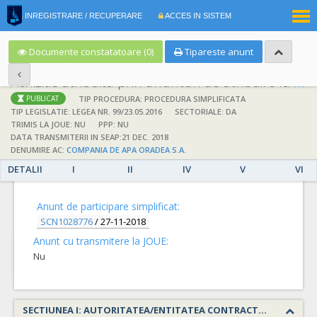
|
INREGISTRARE / RECUPERARE
ACCES IN SISTEM
RO
EN
Documente constatatoare (0)
Tipareste anunt
Achizitie atribuita prin anunturi de atribuire la anuntul simplificat
;
;
TIP PROCEDURA: PROCEDURA SIMPLIFICATA
PUBLICAT
TIP LEGISLATIE: LEGEA NR. 99/23.05.2016
SECTORIALE: DA
TRIMIS LA JOUE: NU
PPP: NU
DATA TRANSMITERII IN SEAP:21 DEC. 2018
DENUMIRE AC:
COMPANIA DE APA ORADEA S.A.
DETALII
I
II
IV
V
VI
DETALII
Anunt de participare simplificat:
SCN1028776
/
27-11-2018
Anunt cu transmitere la JOUE:
Nu
SECTIUNEA I: AUTORITATEA/ENTITATEA CONTRACTANTA