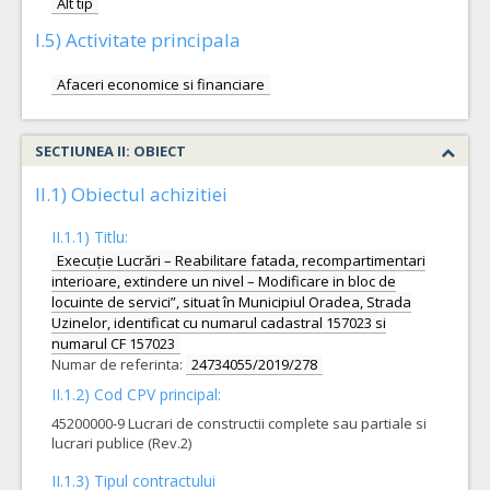
Alt tip
I.5) Activitate principala
Afaceri economice si financiare
SECTIUNEA II: OBIECT
II.1) Obiectul achizitiei
II.1.1) Titlu:
Execuție Lucrări – Reabilitare fatada, recompartimentari
interioare, extindere un nivel – Modificare in bloc de
locuinte de servici”, situat în Municipiul Oradea, Strada
Uzinelor, identificat cu numarul cadastral 157023 si
numarul CF 157023
Numar de referinta:
24734055/2019/278
II.1.2) Cod CPV principal:
45200000-9 Lucrari de constructii complete sau partiale si
lucrari publice (Rev.2)
II.1.3) Tipul contractului