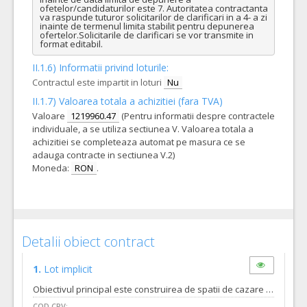
ofetelor/candidaturilor este 7. Autoritatea contractanta 
va raspunde tuturor solicitarilor de clarificari in a 4- a zi 
inainte de termenul limita stabilit pentru depunerea 
ofertelor.Solicitarile de clarificari se vor transmite in 
format editabil.
II.1.6) Informatii privind loturile:
Contractul este impartit in loturi
Nu
II.1.7) Valoarea totala a achizitiei (fara TVA)
Valoare
1219960.47
(Pentru informatii despre contractele
individuale, a se utiliza sectiunea V. Valoarea totala a
achizitiei se completeaza automat pe masura ce se
adauga contracte in sectiunea V.2)
Moneda:
RON
.
Detalii obiect contract
1.
Lot implicit
Obiectivul principal este construirea de spatii de cazare cu destinația de locuințe de serviciu pentru angajații companiilor rezidente în Parcurile Industriale Eurobusiness Oradea, ca suport în lupta pe care mediul privat o duce pentru atragerea și retenția forței de munca. Obiectivele specifice ale Proiectului sunt: pe locația existentă există o clădire care se dorește refuncționalizată/reabilitată cu caracter modern și funcțiune locuințe de serviciu cu un număr aproximativ de 20 de apartamente. Efectele care se doresc a fi obținute:  reabilitarea clădirii și reabilitarea termica,  lucrări interioare de refacere a tencuielilor, zugravelilor, și finisajelor interioare fără intervenții majore pe structura clădirii precum si lucrari de instalatii.  realizarea apartamentelor cu destinatia locuinte de servici pentru atragerea fortei de munca; Lucrările care se vor executa sunt :  Lucrări interioare de arhitectură (de recompartimentare, reabilitare termică exterioară)  Lucrări de rezistență (în zonele de intervenție buiandrugi, etc)  Lucrări de executie de instalaţii electrice  Lucrări de executie de instalații de încălzire  Lucrări de executie de instalații sanitare  Lucrări de amenajări exterioare
COD CPV: