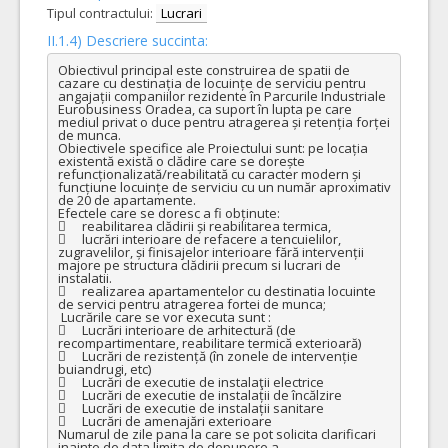
Tipul contractului:
Lucrari
II.1.4) Descriere succinta:
Obiectivul principal este construirea de spatii de 
cazare cu destinația de locuințe de serviciu pentru 
angajații companiilor rezidente în Parcurile Industriale 
Eurobusiness Oradea, ca suport în lupta pe care 
mediul privat o duce pentru atragerea și retenția forței 
de munca.

Obiectivele specifice ale Proiectului sunt: pe locația 
existentă există o clădire care se dorește 
refuncționalizată/reabilitată cu caracter modern și 
funcțiune locuințe de serviciu cu un număr aproximativ 
de 20 de apartamente.

Efectele care se doresc a fi obținute:

	reabilitarea clădirii și reabilitarea termica,

	lucrări interioare de refacere a tencuielilor, 
zugravelilor, și finisajelor interioare fără intervenții 
majore pe structura clădirii precum si lucrari de 
instalatii.

	realizarea apartamentelor cu destinatia locuinte 
de servici pentru atragerea fortei de munca;

 Lucrările care se vor executa sunt : 

	Lucrări interioare de arhitectură (de 
recompartimentare, reabilitare termică exterioară)

	Lucrări de rezistență (în zonele de intervenție 
buiandrugi, etc)

	Lucrări de executie de instalaţii electrice                                                                                                      

	Lucrări de executie de instalații de încălzire

	Lucrări de executie de instalații sanitare

	Lucrări de amenajări exterioare

Numarul de zile pana la care se pot solicita clarificari 
inainte de data limita de depunere a 