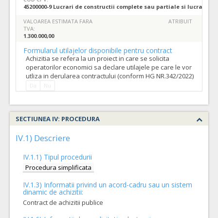
45200000-9 Lucrari de constructii complete sau partiale si lucrari pub
VALOAREA ESTIMATA FARA
ATRIBUIT
TVA:
1.300.000,00
Formularul utilajelor disponibile pentru contract
Achizitia se refera la un proiect in care se solicita
operatorilor economici sa declare utilajele pe care le vor
utliza in derularea contractului (conform HG NR.342/2022)
Da
Nu
SECTIUNEA IV: PROCEDURA
IV.1) Descriere
IV.1.1) Tipul procedurii
Procedura simplificata
IV.1.3) Informatii privind un acord-cadru sau un sistem
dinamic de achizitii:
Contract de achizitii publice