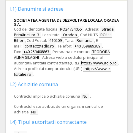
I.1) Denumire si adrese
SOCIETATEA AGENTIA DE DEZVOLTARE LOCALA ORADEA
S.A.
Cod de identitate fiscala
RO24734055
,
Adresa:
Strada:
Primăriei, nr. 3
,
Localitate:
Oradea
,
Cod NUTS
RO111
Bihor
,
Cod Postal:
410209
,
Tara:
Romania
,
E-
mail:
contact@adlo.ro
,
Telefon:
+40 359889389
,
Fax:
+40 259408863
,
Persoana de contact
TEODORA
ALINA SILAGHI
,
Adresa web a sediului principal al
autoritatii/entitatii contractante(URL)
https://www.adlo.ro
.
Adresa profilului cumparatorului (URL)
https://www.e-
licitatie.ro
,
I.2) Achizitie comuna
Contractul implica o achizitie comuna
Nu
.
Contractul este atribuit de un organism central de
achizitie
Nu
.
I.4) Tipul autoritatii contractante