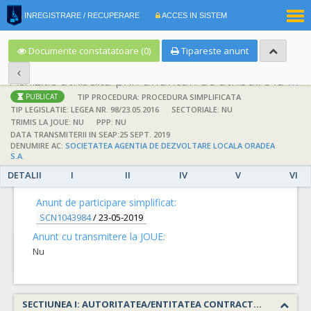
|
INREGISTRARE / RECUPERARE
ACCES IN SISTEM
RO
EN
Documente constatatoare (0)
Tipareste anunt
Achizitie atribuita prin anunturi de atribuire la anuntul simplificat
;
;
TIP PROCEDURA: PROCEDURA SIMPLIFICATA
PUBLICAT
TIP LEGISLATIE: LEGEA NR. 98/23.05.2016
SECTORIALE: NU
TRIMIS LA JOUE: NU
PPP: NU
DATA TRANSMITERII IN SEAP:25 SEPT. 2019
DENUMIRE AC:
SOCIETATEA AGENTIA DE DEZVOLTARE LOCALA ORADEA
S.A.
DETALII
DETALII
I
II
IV
V
VI
Anunt de participare simplificat:
SCN1043984
/
23-05-2019
Anunt cu transmitere la JOUE:
Nu
SECTIUNEA I: AUTORITATEA/ENTITATEA CONTRACTANTA