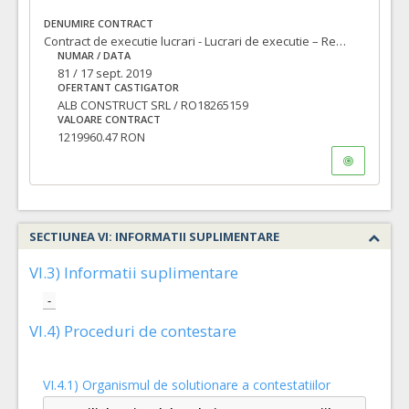
DENUMIRE CONTRACT
Contract de executie lucrari - Lucrari de executie – Reabilitare fatada, recompartimentari interioare, extindere un nivel – Modificare in bloc de locuinte de servici”, situat în Municipiul Oradea, Strada Uzinelor, identificat cu numarul cadastral 157023 si numarul CF 157023", cod unic 24734055/2019/278
NUMAR / DATA
81 / 17 sept. 2019
OFERTANT CASTIGATOR
ALB CONSTRUCT SRL / RO18265159
VALOARE CONTRACT
1219960.47 RON
SECTIUNEA VI: INFORMATII SUPLIMENTARE
VI.3) Informatii suplimentare
-
VI.4) Proceduri de contestare
VI.4.1) Organismul de solutionare a contestatiilor