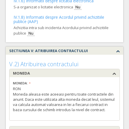
IV.1.6) Informatii despre licitatia electronica
S-a organizat o licitatie electronica
Nu
IV.1.8) Informatii despre Acordul privind achizitiile
publice (AAP)
Achizitia intra sub incidenta Acordului privind achizitiile
publice
Nu
SECTIUNEA V: ATRIBUIREA CONTRACTULUI
V.2) Atribuirea contractului
MONEDA
MONEDA:
RON
Moneda aleasa este aceeasi pentru toate contractele din
anunt. Daca este utilizata alta moneda decat leul, sistemul
va calcula automat valoarea in lei a fiecarui contract in
baza cursului de schimb introdus la nivel de contract.