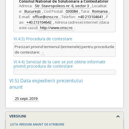
Consiliul National de Solutionare a Contestatiilor
Adresa:
Str. Stavropoleos nr. 6, sector 3
,
Localitat
e:
București
,
Cod Postal:
030084
,
Tara:
Romania
,
E-mail:
office@cnsc.ro
,
Telefon:
+40 213104641
,
F
ax:
+40 213104642
,
Adresa (adrese) Internet: (daca
este cazul)
http://www.cnsc.ro
.
VI.4.3) Procedura de contestare
Precizari privind termenul (termenele) pentru procedurile
de contestare:
-
VI.4.4) Serviciul de la care se pot obtine informatii
privind procedura de contestare
VI.5) Data expedierii prezentului
anunt
25 sept. 2019
VERSIUNI
LISTA VERSIUNI ANUNT DE ATRIBUIRE