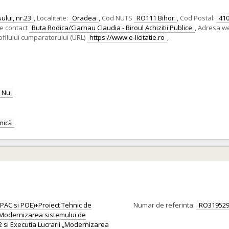
ului, nr.23
,
Localitate:
Oradea
,
Cod NUTS
RO111 Bihor
,
Cod Postal:
41
e contact
Buta Rodica/Ciarnau Claudia - Biroul Achizitii Publice
,
Adresa web
filului cumparatorului (URL)
https://www.e-licitatie.ro
,
Nu
.
mică
.
(PAC si POE)+Proiect Tehnic de
Numar de referinta:
RO319529
l „Modernizarea sistemului de
2 si Executia Lucrarii „Modernizarea