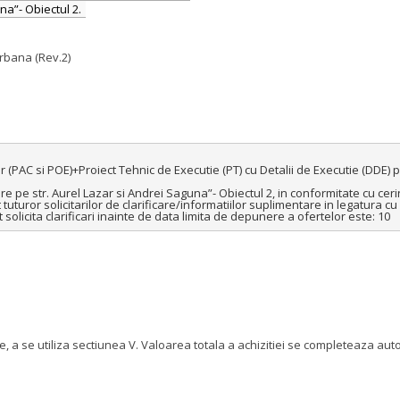
na”- Obiectul 2.
urbana (Rev.2)
r (PAC si POE)+Proiect Tehnic de Executie (PT) cu Detalii de Executie (DDE) 
 pe str. Aurel Lazar si Andrei Saguna”- Obiectul 2, in conformitate cu cerint
turor solicitarilor de clarificare/informatiilor suplimentare in legatura cu 
olicita clarificari inainte de data limita de depunere a ofertelor este: 10
le, a se utiliza sectiunea V. Valoarea totala a achizitiei se completeaza a