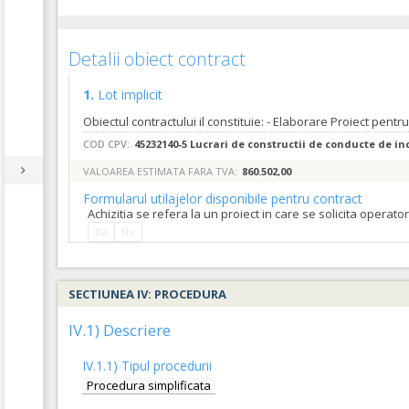
Detalii obiect contract
1.
Lot implicit
COD CPV:
45232140-5 Lucrari de constructii de conducte de in
VALOAREA ESTIMATA FARA TVA:
860.502,00
Formularul utilajelor disponibile pentru contract
Achizitia se refera la un proiect in care se solicita operat
Da
Nu
SECTIUNEA IV: PROCEDURA
IV.1) Descriere
IV.1.1) Tipul procedurii
Procedura simplificata