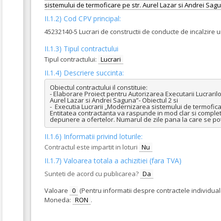
sistemului de termoficare pe str. Aurel Lazar si Andrei Sagu
II.1.2) Cod CPV principal:
45232140-5 Lucrari de constructii de conducte de incalzire 
II.1.3) Tipul contractului
Tipul contractului:
Lucrari
II.1.4) Descriere succinta:
Obiectul contractului il constituie:

- Elaborare Proiect pentru Autorizarea Executarii Lucrarilo
Aurel Lazar si Andrei Saguna”- Obiectul 2 si  

-  Executia Lucrarii „Modernizarea sistemului de termoficare
Entitatea contractanta va raspunde in mod clar si complet tu
depunere a ofertelor. Numarul de zile pana la care se pot s
II.1.6) Informatii privind loturile:
Contractul este impartit in loturi
Nu
II.1.7) Valoarea totala a achizitiei (fara TVA)
Sunteti de acord cu publicarea?
Da
Valoare
0
(Pentru informatii despre contractele individua
Moneda:
RON
.