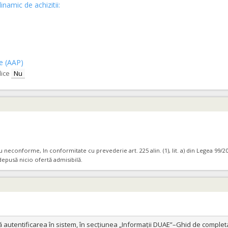
inamic de achizitii:
ce (AAP)
lice
Nu
neconforme, In conformitate cu prevederie art. 225 alin. (1), lit. a) din Legea 99/20
 depusă nicio ofertă admisibilă.
ă autentificarea în sistem, în secțiunea „Informații DUAE”–Ghid de completar