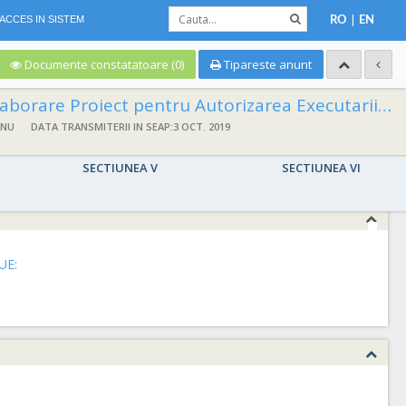
|
ACCES IN SISTEM
RO
EN
Documente constatatoare (0)
Tipareste anunt
iect pentru Autorizarea Executarii Lucrarilor (PAC si POE)+Proiect Tehnic de Executie (PT) cu Detalii de Executie (DDE) pentru obiectivul „Modernizarea sistemului de termoficare pe str. Aurel Lazar si Andrei Saguna”- Obiectul 2 si Executia Lucrarii „Modernizarea sistemului de termoficare pe str. Aurel Lazar si Andrei Saguna”- Obiectul 2.
 NU
DATA TRANSMITERII IN SEAP:3 OCT. 2019
SECTIUNEA V
SECTIUNEA VI
UE: