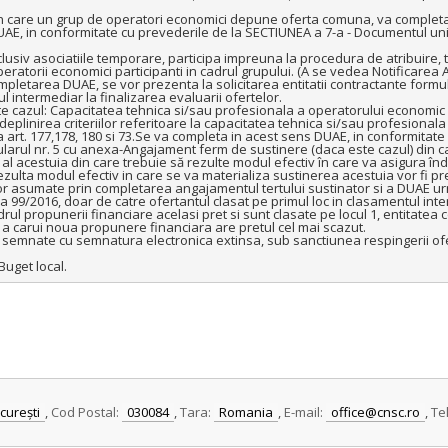
l in care un grup de operatori economici depune oferta comuna, va completa 
E, in conformitate cu prevederile de la SECTIUNEA a 7-a - Documentul unic 
nclusiv asociatiile temporare, participa impreuna la procedura de atribuire
e operatorii economici participanti in cadrul grupului. (A se vedea Notificar
pletarea DUAE, se vor prezenta la solicitarea entitatii contractante formul
 intermediar la finalizarea evaluarii ofertelor. 

 este cazul: Capacitatea tehnica si/sau profesionala a operatorului economic 
deplinirea criteriilor referitoare la capacitatea tehnica si/sau profesionala
 art. 177,178, 180 si 73.Se va completa in acest sens DUAE, in conformitat
ularul nr. 5 cu anexa-Angajament ferm de sustinere (daca este cazul) din ca
al acestuia din care trebuie să rezulte modul efectiv în care va asigura în
lta modul efectiv in care se va materializa sustinerea acestuia vor fi pr
r asumate prin completarea angajamentul tertului sustinator si a DUAE urmea
 99/2016, doar de catre ofertantul clasat pe primul loc in clasamentul interm
ul propunerii financiare acelasi pret si sunt clasate pe locul 1, entitatea 
ui a carui noua propunere financiara are pretul cel mai scazut. 

emnate cu semnatura electronica extinsa, sub sanctiunea respingerii ofertei
Buget local.
curești
,
Cod Postal:
030084
,
Tara:
Romania
,
E-mail:
office@cnsc.ro
,
Te