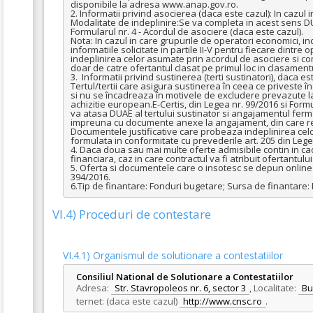
disponibile la adresa www.anap.gov.ro.

2. Informatii privind asocierea (daca este cazul): In cazu
Modalitate de indeplinire:Se va completa in acest sens DUA
Formularul nr. 4 - Acordul de asociere (daca este cazul). 

Nota: In cazul in care grupurile de operatori economici, i
informatiile solicitate in partile II-V pentru fiecare dintr
indeplinirea celor asumate prin acordul de asociere si com
doar de catre ofertantul clasat pe primul loc in clasamentul
3.  Informatii privind sustinerea (terti sustinatori), daca
Tertul/tertii care asigura sustinerea în ceea ce priveste în
si nu se încadreaza în motivele de excludere prevazute la
achizitie european.E-Certis, din Legea nr. 99/2016 si Form
va atasa DUAE al tertului sustinator si angajamentul ferm 
impreuna cu documente anexe la angajament, din care rezu
Documentele justificative care probeaza indeplinirea celo
formulata in conformitate cu prevederile art. 205 din Legea
4. Daca doua sau mai multe oferte admisibile contin in cadr
financiara, caz in care contractul va fi atribuit ofertantul
5. Oferta si documentele care o insotesc se depun online s
394/2016. 

6.Tip de finantare: Fonduri bugetare; Sursa de finantare: 
VI.4) Proceduri de contestare
VI.4.1) Organismul de solutionare a contestatiilor
Consiliul National de Solutionare a Contestatiilor
Adresa:
Str. Stavropoleos nr. 6, sector 3
,
Localitate:
Bu
ternet: (daca este cazul)
http://www.cnsc.ro
.