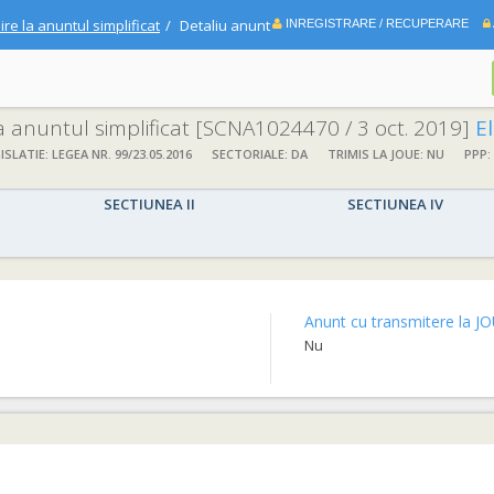
ire la anuntul simplificat
Detaliu anunt
INREGISTRARE / RECUPERARE
la anuntul simplificat
[SCNA1024470 / 3 oct. 2019]
Elaborare Pro
ISLATIE: LEGEA NR. 99/23.05.2016
SECTORIALE: DA
TRIMIS LA JOUE: NU
PPP:
SECTIUNEA II
SECTIUNEA IV
Anunt cu transmitere la JO
Nu