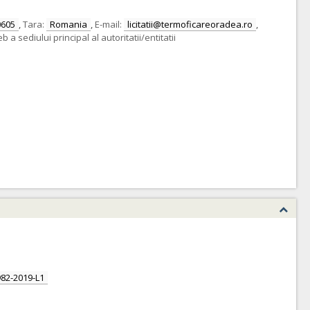
0605
,
Tara:
Romania
,
E-mail:
licitatii@termoficareoradea.ro
,
 a sediului principal al autoritatii/entitatii
82-2019-L1