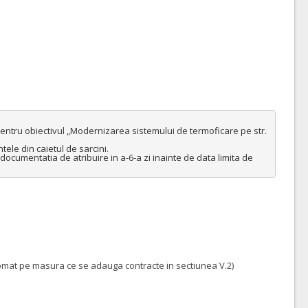
pentru obiectivul „Modernizarea sistemului de termoficare pe str. 
ele din caietul de sarcini.

documentatia de atribuire in a-6-a zi inainte de data limita de 
utomat pe masura ce se adauga contracte in sectiunea V.2)