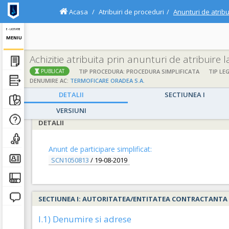
Acasa
Atribuiri de proceduri
Anunturi de atribu
E - LICITATIE
MENIU
Achizitie atribuita prin anunturi de atribuire 
;
;
TIP PROCEDURA: PROCEDURA SIMPLIFICATA
TIP LEG
PUBLICAT
DENUMIRE AC:
TERMOFICARE ORADEA S.A.
DETALII
SECTIUNEA I
VERSIUNI
DETALII
Anunt de participare simplificat:
SCN1050813
/
19-08-2019
SECTIUNEA I: AUTORITATEA/ENTITATEA CONTRACTANTA
I.1) Denumire si adrese