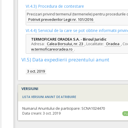
VI.4.3) Procedura de contestare
Precizari privind termenul (termenele) pentru procedurile 
Potrivit prevederilor Legii nr. 101/2016
VI.4.4) Serviciul de la care se pot obtine informatii pri
TERMOFICARE ORADEA S.A. - Biroul Juridic
Adresa:
Calea Borsului, nr. 23
,
Localitate:
Oradea
,
Cod
w.termoficareoradea.ro
.
VI.5) Data expedierii prezentului anunt
3 oct. 2019
VERSIUNI
LISTA VERSIUNI ANUNT DE ATRIBUIRE
Numarul Anuntului de participare:
SCNA1024470
Data crearii:
3 oct. 2019
Pu