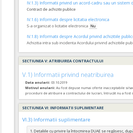
IV.1.3) Informatii privind un acord-cadru sau un sistem d
Contract de achizitii publice
IV.1.6) Informatii despre licitatia electronica
S-a organizat o licitatie electronica
Nu
IV.1.8) Informatii despre Acordul privind achizitiile publi
Achizitia intra sub incidenta Acordului privind achizitiile pub
SECTIUNEA V: ATRIBUIREA CONTRACTULUI
V.1) Informatii privind neatribuirea
Data anularii:
03.10.2019
Motivul anularii:
Au fost depuse numai oferte inacceptabile si/sau 
procedurii de atribuire a contractului de lucrari, întrucât nu a fost
SECTIUNEA VI: INFORMATII SUPLIMENTARE
VI.3) Informatii suplimentare
1. Detaliile cu privire la întocmirea DUAE se regăsesc, dup