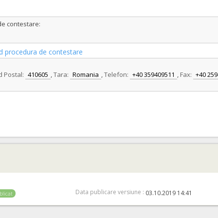
de contestare:
vind procedura de contestare
 Postal:
410605
,
Tara:
Romania
,
Telefon:
+40 359409511
,
Fax:
+40 25
Data publicare versiune :
03.10.2019 14:41
blicat