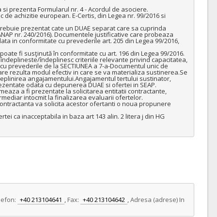
si prezenta Formularul nr. 4 - Acordul de asociere.

de achizitie european. E-Certis, din Legea nr. 99/2016 si 
, trebuie prezentat cate un DUAE separat care sa cuprinda 
ea ANAP nr. 240/2016). Documentele justificative care probeaza 
ata in conformitate cu prevederile art. 205 din Legea 99/2016, 
poate fi susţinută în conformitate cu art. 196 din Legea 99/2016. 
 îndeplineste/îndeplinesc criteriile relevante privind capacitatea, 
e cu prevederile de la SECTIUNEA a 7-a-Documentul unic de 
re rezulta modul efectiv in care se va materializa sustinerea.Se 
deplinirea angajamentului.Angajamentul tertului sustinator, 
ezentate odata cu depunerea DUAE si ofertei in SEAP. 
za a fi prezentate la solicitarea entitatii contractante, 
ediar intocmit la finalizarea evaluarii ofertelor.

contractanta va solicita acestor ofertanti o noua propunere 
 ca inacceptabila in baza art 143 alin. 2 litera j din HG 
lefon:
+40 213104641
,
Fax:
+40 213104642
,
Adresa (adrese) In