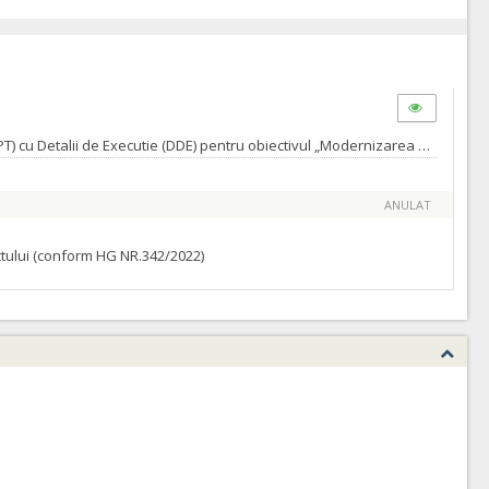
Obiectul contractului il constituie: - Elaborare Proiect pentru Autorizarea Executarii Lucrarilor (PAC si POE)+Proiect Tehnic de Executie (PT) cu Detalii de Executie (DDE) pentru obiectivul „Modernizarea sistemului de termoficare pe str. Aurel Lazar si Andrei Saguna”- Obiectul 2 si - Executia Lucrarii „Modernizarea sistemului de termoficare pe str. Aurel Lazar si Andrei Saguna”- Obiectul 2, in conformitate cu cerintele din caietul de sarcini. Valoarea totala estimata: 860.502 lei fara TVA, compusa din: - valoarea estimata pentru servicii de proiectare: 20.928 lei fara TVA; - valoarea estimata pentru executia de lucrari (obiectul 2) : 837.324 lei fara TVA - valoarea estimata pentru organizarea de santier (obiectul 2): 1.208 lei fara TVA; - valoarea estimata pentru asistenta tehnica din partea proiectantului (obiectul 2): 1.042 lei fără TVA.
ANULAT
ractului (conform HG NR.342/2022)