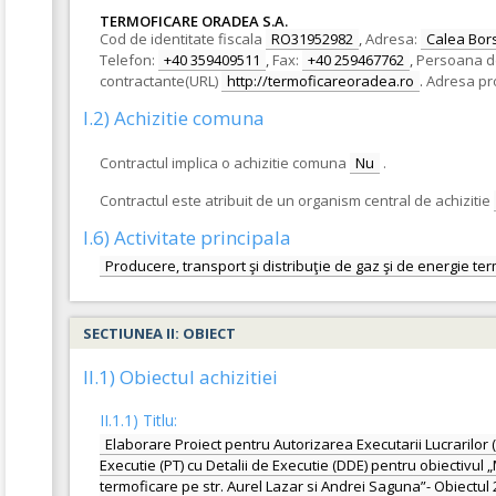
TERMOFICARE ORADEA S.A.
Cod de identitate fiscala
RO31952982
,
Adresa:
Calea Bors
Telefon:
+40 359409511
,
Fax:
+40 259467762
,
Persoana d
contractante(URL)
http://termoficareoradea.ro
.
Adresa pro
I.2) Achizitie comuna
Contractul implica o achizitie comuna
Nu
.
Contractul este atribuit de un organism central de achizitie
I.6) Activitate principala
Producere, transport şi distribuţie de gaz şi de energie ter
SECTIUNEA II: OBIECT
II.1) Obiectul achizitiei
II.1.1) Titlu:
Elaborare Proiect pentru Autorizarea Executarii Lucrarilor 
Executie (PT) cu Detalii de Executie (DDE) pentru obiectivu
termoficare pe str. Aurel Lazar si Andrei Saguna”- Obiectul 