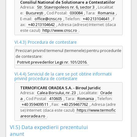
Consiliul National de Solutionare a Contestatiilor
Adresa:
Str. Stavropoleos nr. 6, sector 3
,
Localitat
e:
București
,
Cod Postal:
030084
,
Tara:
Romania
,
E-mail:
office@cnsc.ro
,
Telefon:
+40 213104641
,
F
ax:
+40 213104642
,
Adresa (adrese) Internet: (daca
este cazul)
http://www.cnsc.ro
.
VI.4.3) Procedura de contestare
Precizari privind termenul (termenele) pentru procedurile
de contestare:
Potrivit prevederilor Legii nr. 101/2016.
VI.4.4) Serviciul de la care se pot obtine informatii
privind procedura de contestare
TERMOFICARE ORADEA S.A. - Biroul Juridic
Adresa:
Calea Borsului, nr. 23
,
Localitate:
Orade
a
,
Cod Postal:
410605
,
Tara:
Romania
,
Telefon:
+40 359409511
,
Fax:
+40 259467762
,
Adresa (adre
se) Internet: (daca este cazul)
https://www.termofic
areoradea.ro
.
VI.5) Data expedierii prezentului
anunt