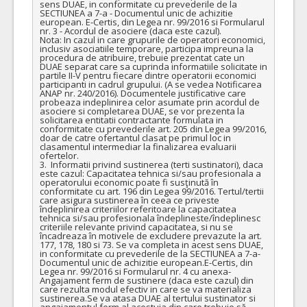
sens DUAE, in conformitate cu prevederile de la 
SECTIUNEA a 7-a - Documentul unic de achizitie 
european. E-Certis, din Legea nr. 99/2016 si Formularul 
nr. 3 - Acordul de asociere (daca este cazul). 

Nota: In cazul in care grupurile de operatori economici, 
inclusiv asociatiile temporare, participa impreuna la 
procedura de atribuire, trebuie prezentat cate un 
DUAE separat care sa cuprinda informatiile solicitate in 
partile II-V pentru fiecare dintre operatorii economici 
participanti in cadrul grupului. (A se vedea Notificarea 
ANAP nr. 240/2016). Documentele justificative care 
probeaza indeplinirea celor asumate prin acordul de 
asociere si completarea DUAE, se vor prezenta la 
solicitarea entitatii contractante formulata in 
conformitate cu prevederile art. 205 din Legea 99/2016, 
doar de catre ofertantul clasat pe primul loc in 
clasamentul intermediar la finalizarea evaluarii 
ofertelor. 

3.  Informatii privind sustinerea (terti sustinatori), daca 
este cazul: Capacitatea tehnica si/sau profesionala a 
operatorului economic poate fi susţinută în 
conformitate cu art. 196 din Legea 99/2016. Tertul/tertii 
care asigura sustinerea în ceea ce priveste 
îndeplinirea criteriilor referitoare la capacitatea 
tehnica si/sau profesionala îndeplineste/îndeplinesc 
criteriile relevante privind capacitatea, si nu se 
încadreaza în motivele de excludere prevazute la art. 
177, 178, 180 si 73. Se va completa in acest sens DUAE, 
in conformitate cu prevederile de la SECTIUNEA a 7-a-
Documentul unic de achizitie european.E-Certis, din 
Legea nr. 99/2016 si Formularul nr. 4 cu anexa-
Angajament ferm de sustinere (daca este cazul) din 
care rezulta modul efectiv in care se va materializa 
sustinerea.Se va atasa DUAE al tertului sustinator si 
angajamentul ferm al acestuia din care trebuie să 