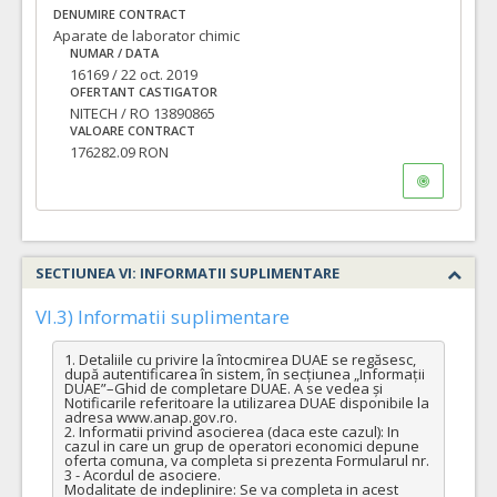
DENUMIRE CONTRACT
Aparate de laborator chimic
NUMAR / DATA
16169 / 22 oct. 2019
OFERTANT CASTIGATOR
NITECH / RO 13890865
VALOARE CONTRACT
176282.09 RON
SECTIUNEA VI: INFORMATII SUPLIMENTARE
VI.3) Informatii suplimentare
1. Detaliile cu privire la întocmirea DUAE se regăsesc, 
după autentificarea în sistem, în secțiunea „Informații 
DUAE”–Ghid de completare DUAE. A se vedea și 
Notificarile referitoare la utilizarea DUAE disponibile la 
adresa www.anap.gov.ro. 

2. Informatii privind asocierea (daca este cazul): In 
cazul in care un grup de operatori economici depune 
oferta comuna, va completa si prezenta Formularul nr. 
3 - Acordul de asociere.

Modalitate de indeplinire: Se va completa in acest 