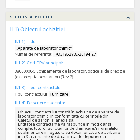
SECTIUNEA II: OBIECT
II.1) Obiectul achizitiei
II.1.1) Titlu:
„Aparate de laborator chimic”
Numar de referinta:
RO31952982-2019-P27
II.1.2) Cod CPV principal:
38000000-5 Echipamente de laborator, optice si de precizie
(cu exceptia ochelarilor) (Rev.2)
II.1.3) Tipul contractului
Tipul contractului:
Furnizare
II.1.4) Descriere succinta:
Obiectul contractului constă în achizitia de aparate de 
laborator chimic, in conformitate cu cerintele din 
Caietul de sarcini si anexa sa.

Entitatea contractanta va raspunde in mod clar si 
complet tuturor solicitarilor de clarificare/informatiilor 
suplimentare in legatura cu documentatia de atribuire 
in a 3-a zi inainte de data limita de depunere a 