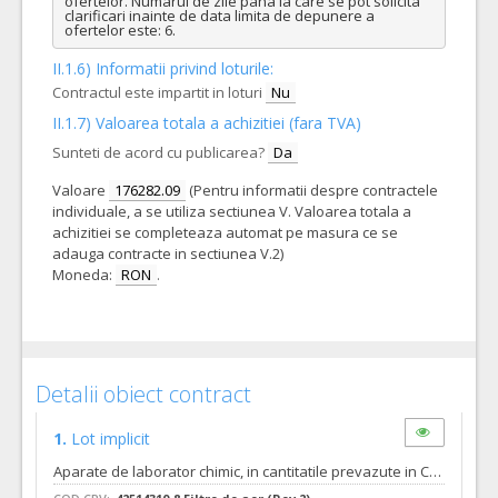
ofertelor. Numarul de zile pana la care se pot solicita 
clarificari inainte de data limita de depunere a 
ofertelor este: 6.
II.1.6) Informatii privind loturile:
Contractul este impartit in loturi
Nu
II.1.7) Valoarea totala a achizitiei (fara TVA)
Sunteti de acord cu publicarea?
Da
Valoare
176282.09
(Pentru informatii despre contractele
individuale, a se utiliza sectiunea V. Valoarea totala a
achizitiei se completeaza automat pe masura ce se
adauga contracte in sectiunea V.2)
Moneda:
RON
.
Detalii obiect contract
1.
Lot implicit
Aparate de laborator chimic, in cantitatile prevazute in Caietul de sarcini si anexa sa. Nota: Se accepta numai oferte depuse pentru intreaga cantitate de produse, solicitate prin Caietul de sarcini si anexa sa.