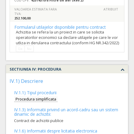
COD CPV:
42514310-8 Filtre de aer (Rev.2)
VALOAREA ESTIMATA FARA
ATRIBUIT
TVA:
252.100,00
Formularul utilajelor disponibile pentru contract
Achizitia se refera la un proiect in care se solicita
operatorilor economici sa declare utilajele pe care le vor
utliza in derularea contractului (conform HG NR.342/2022)
Da
Nu
SECTIUNEA IV: PROCEDURA
IV.1) Descriere
IV.1.1) Tipul procedurii
Procedura simplificata
IV.1.3) Informatii privind un acord-cadru sau un sistem
dinamic de achizitii:
Contract de achizitii publice
IV.1.6) Informatii despre licitatia electronica