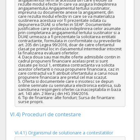
rezulte modul efectiv în care va asigura îndeplinirea 
angajamentului.Angajamentul tertului sustinator, 
impreuna cu documente anexe la angajament, din 
care rezulta modul efectiv in care se va materializa 
sustinerea acestuia vor fi prezentate odata cu 
depunerea DUAE si ofertei in SEAP. Documentele 
justificative care probeaza indeplinirea celor asumate 
prin completarea angajamentul tertului sustinator si a 
DUAE urmeaza a fi prezentate la solicitarea entitatii 
contractante, formulata in conformitate cu prevederile 
art. 205 din Legea 99/2016, doar de catre ofertantul 
clasat pe primul loc in clasamentul intermediar intocmit 
la finalizarea evaluarii ofertelor.

4. Daca doua sau mai multe oferte admisibile contin in 
cadrul propunerii financiare acelasi pret si sunt 
clasate pe locul 1, entitatea contractanta va solicita 
acestor ofertanti o noua propunere financiara, caz in 
care contractul va fi atribuit ofertantului a carui noua 
propunere financiara are pretul cel mai scazut. 

5. Oferta si documentele care o insotesc se depun 
online semnate cu semnatura electronica extinsa, sub 
sanctiunea respingerii ofertei ca inacceptabila in baza 
art. 143 alin. 2 litera j din HG 394/2016. 

6. Tip de finantare: alte fonduri; Sursa de finantare: 
surse proprii.
VI.4) Proceduri de contestare
VI.4.1) Organismul de solutionare a contestatiilor