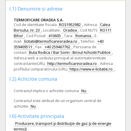
I.1) Denumire si adrese
TERMOFICARE ORADEA S.A.
Cod de identitate fiscala
RO31952982
,
Adresa:
Calea
Borsului, nr. 23
,
Localitate:
Oradea
,
Cod NUTS
RO111
Bihor
,
Cod Postal:
410605
,
Tara:
Romania
,
E-
mail:
licitatii@termoficareoradea.ro
,
Telefon:
+40
359409511
,
Fax:
+40 259467762
,
Persoana de
contact
Buta Rodica / Bar Sorin - Biroul Achizitii Publice
,
Adresa web a sediului principal al autoritatii/entitatii
contractante(URL)
http://termoficareoradea.ro
.
Adresa
profilului cumparatorului (URL)
https://www.e-licitatie.ro
,
I.2) Achizitie comuna
Contractul implica o achizitie comuna
Nu
.
Contractul este atribuit de un organism central de
achizitie
Nu
.
I.6) Activitate principala
Producere, transport şi distribuţie de gaz şi de energie
termică
.