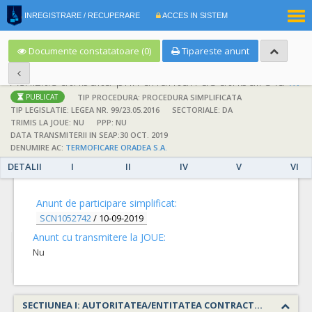
|
INREGISTRARE / RECUPERARE
ACCES IN SISTEM
RO
EN
Documente constatatoare (0)
Tipareste anunt
Achizitie atribuita prin anunturi de atribuire la anuntul simplificat
;
;
TIP PROCEDURA: PROCEDURA SIMPLIFICATA
PUBLICAT
TIP LEGISLATIE: LEGEA NR. 99/23.05.2016
SECTORIALE: DA
TRIMIS LA JOUE: NU
PPP: NU
DATA TRANSMITERII IN SEAP:30 OCT. 2019
DENUMIRE AC:
TERMOFICARE ORADEA S.A.
DETALII
I
II
IV
V
VI
DETALII
Anunt de participare simplificat:
SCN1052742
/
10-09-2019
Anunt cu transmitere la JOUE:
Nu
SECTIUNEA I: AUTORITATEA/ENTITATEA CONTRACTANTA