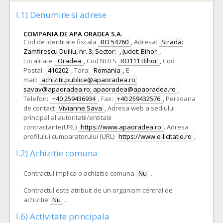
I.1) Denumire si adrese
COMPANIA DE APA ORADEA S.A.
Cod de identitate fiscala
RO 54760
,
Adresa:
Strada:
Zamfirescu Duiliu, nr. 3, Sector: -, Judet: Bihor
,
Localitate:
Oradea
,
Cod NUTS
RO111 Bihor
,
Cod
Postal:
410202
,
Tara:
Romania
,
E-
mail:
achizitii.publice@apaoradea.ro;
savav@apaoradea.ro; apaoradea@apaoradea.ro
,
Telefon:
+40 259436934
,
Fax:
+40 259432576
,
Persoana
de contact
Vivianne Sava
,
Adresa web a sediului
principal al autoritatii/entitatii
contractante(URL)
https://www.apaoradea.ro
.
Adresa
profilului cumparatorului (URL)
https://www.e-licitatie.ro
,
I.2) Achizitie comuna
Contractul implica o achizitie comuna
Nu
.
Contractul este atribuit de un organism central de
achizitie
Nu
.
I.6) Activitate principala