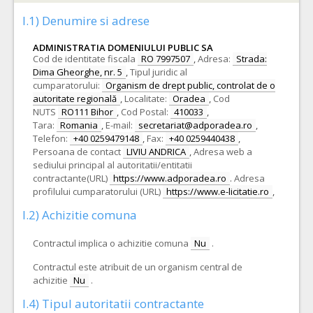
I.1) Denumire si adrese
ADMINISTRATIA DOMENIULUI PUBLIC SA
Cod de identitate fiscala
RO 7997507
,
Adresa:
Strada:
Dima Gheorghe, nr. 5
,
Tipul juridic al
cumparatorului:
Organism de drept public, controlat de o
autoritate regională
,
Localitate:
Oradea
,
Cod
NUTS
RO111 Bihor
,
Cod Postal:
410033
,
Tara:
Romania
,
E-mail:
secretariat@adporadea.ro
,
Telefon:
+40 0259479148
,
Fax:
+40 0259440438
,
Persoana de contact
LIVIU ANDRICA
,
Adresa web a
sediului principal al autoritatii/entitatii
contractante(URL)
https://www.adporadea.ro
.
Adresa
profilului cumparatorului (URL)
https://www.e-licitatie.ro
,
I.2) Achizitie comuna
Contractul implica o achizitie comuna
Nu
.
Contractul este atribuit de un organism central de
achizitie
Nu
.
I.4) Tipul autoritatii contractante