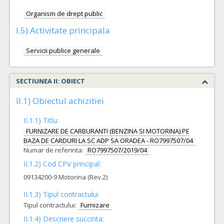
Organism de drept public
I.5) Activitate principala
Servicii publice generale
SECTIUNEA II: OBIECT
II.1) Obiectul achizitiei
II.1.1) Titlu:
FURNIZARE DE CARBURANTI (BENZINA SI MOTORINA) PE
BAZA DE CARDURI LA SC ADP SA ORADEA - RO7997507/04
Numar de referinta:
RO7997507/2019/04
II.1.2) Cod CPV principal:
09134200-9 Motorina (Rev.2)
II.1.3) Tipul contractului
Tipul contractului:
Furnizare
II.1.4) Descriere succinta: