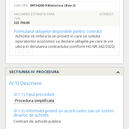
COD CPV:
09134200-9 Motorina (Rev.2)
VALOAREA ESTIMATA FARA
ATRIBUIT
TVA:
323.730,00
Formularul utilajelor disponibile pentru contract
Achizitia se refera la un proiect in care se solicita
operatorilor economici sa declare utilajele pe care le vor
utliza in derularea contractului (conform HG NR.342/2022)
Da
Nu
SECTIUNEA IV: PROCEDURA
IV.1) Descriere
IV.1.1) Tipul procedurii
Procedura simplificata
IV.1.3) Informatii privind un acord-cadru sau un sistem
dinamic de achizitii:
Contract de achizitii publice