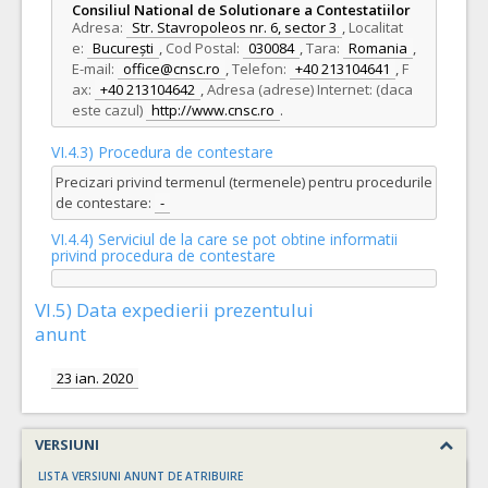
Consiliul National de Solutionare a Contestatiilor
Adresa:
Str. Stavropoleos nr. 6, sector 3
,
Localitat
e:
București
,
Cod Postal:
030084
,
Tara:
Romania
,
E-mail:
office@cnsc.ro
,
Telefon:
+40 213104641
,
F
ax:
+40 213104642
,
Adresa (adrese) Internet: (daca
este cazul)
http://www.cnsc.ro
.
VI.4.3) Procedura de contestare
Precizari privind termenul (termenele) pentru procedurile
de contestare:
-
VI.4.4) Serviciul de la care se pot obtine informatii
privind procedura de contestare
VI.5) Data expedierii prezentului
anunt
23 ian. 2020
VERSIUNI
LISTA VERSIUNI ANUNT DE ATRIBUIRE