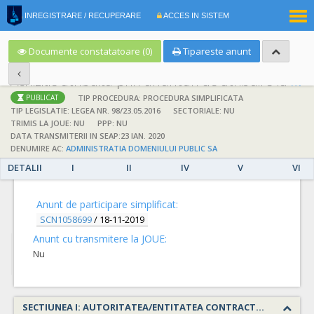
|
INREGISTRARE / RECUPERARE
ACCES IN SISTEM
RO
EN
Documente constatatoare (0)
Tipareste anunt
Achizitie atribuita prin anunturi de atribuire la anuntul simplificat
;
;
TIP PROCEDURA: PROCEDURA SIMPLIFICATA
PUBLICAT
TIP LEGISLATIE: LEGEA NR. 98/23.05.2016
SECTORIALE: NU
TRIMIS LA JOUE: NU
PPP: NU
DATA TRANSMITERII IN SEAP:23 IAN. 2020
DENUMIRE AC:
ADMINISTRATIA DOMENIULUI PUBLIC SA
DETALII
I
II
IV
V
VI
DETALII
Anunt de participare simplificat:
SCN1058699
/
18-11-2019
Anunt cu transmitere la JOUE:
Nu
SECTIUNEA I: AUTORITATEA/ENTITATEA CONTRACTANTA