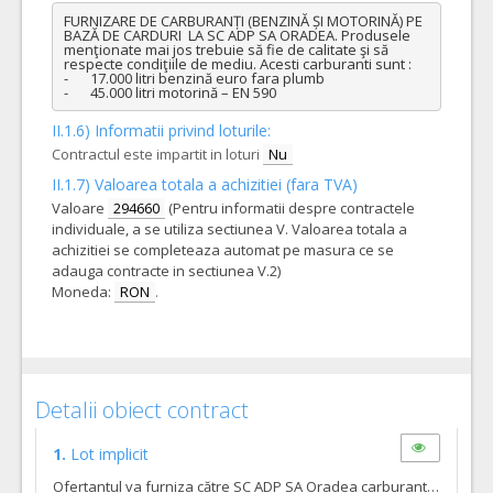
FURNIZARE DE CARBURANȚI (BENZINĂ ȘI MOTORINĂ) PE 
BAZĂ DE CARDURI  LA SC ADP SA ORADEA. Produsele 
menţionate mai jos trebuie să fie de calitate şi să 
respecte condiţiile de mediu. Acesti carburanti sunt :

-	17.000 litri benzină euro fara plumb

-	45.000 litri motorină – EN 590
II.1.6) Informatii privind loturile:
Contractul este impartit in loturi
Nu
II.1.7) Valoarea totala a achizitiei (fara TVA)
Valoare
294660
(Pentru informatii despre contractele
individuale, a se utiliza sectiunea V. Valoarea totala a
achizitiei se completeaza automat pe masura ce se
adauga contracte in sectiunea V.2)
Moneda:
RON
.
Detalii obiect contract
1.
Lot implicit
Ofertantul va furniza către SC ADP SA Oradea carburanti (benzina si motorina), pe baza de carduri. Prousele menţionate trebuie să fie de calitate şi să respecte condiţiile de mediu. Acesti carburanti sunt : - 17.000 litri benzină euro fara plumb - 45.000 litri motorină – EN 590