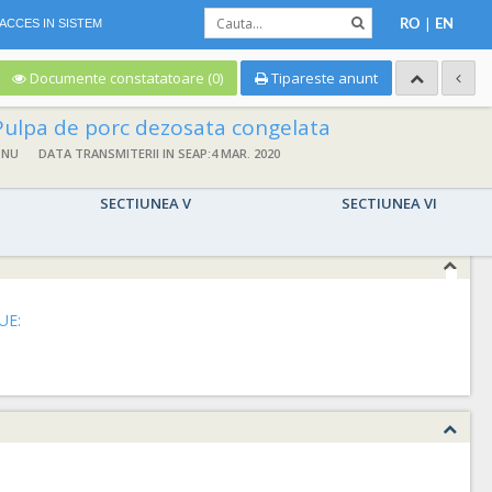
|
ACCES IN SISTEM
RO
EN
Documente constatatoare (0)
Tipareste anunt
Pulpa de porc dezosata congelata
 NU
DATA TRANSMITERII IN SEAP:4 MAR. 2020
SECTIUNEA V
SECTIUNEA VI
UE: