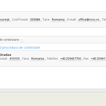
curești
,
Cod Postal:
030084
,
Tara:
Romania
,
E-mail:
office@cnsc.ro
,
Te
 de contestare:
-
vind procedura de contestare
a Oradea
ostal:
410159
,
Tara:
Romania
,
Telefon:
+40 259437750
,
Fax:
+40 25941