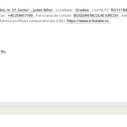
ii, nr. 37, Sector: -, Judet: Bihor
,
Localitate:
Oradea
,
Cod NUTS
RO111 Bi
Fax:
+40 259417169
,
Persoana de contact
BOGDAN NICOLAE IURCOV
,
Adr
Adresa profilului cumparatorului (URL)
https://www.e-licitatie.ro
,
Nu
.