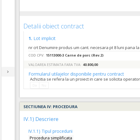
Detalii obiect contract
1.
Lot implicit
COD CPV:
15113000-3 Carne de porc (Rev.2)
VALOAREA ESTIMATA FARA TVA:
40.800,00
Formularul utilajelor disponibile pentru contract
Achizitia se refera la un proiect in care se solicita operat
Da
Nu
SECTIUNEA IV: PROCEDURA
IV.1) Descriere
IV.1.1) Tipul procedurii
Procedura simplificata