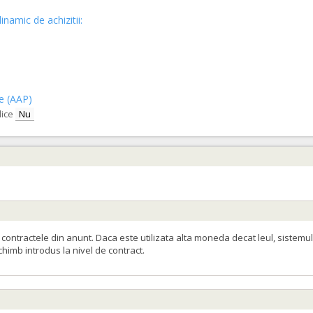
inamic de achizitii:
ce (AAP)
lice
Nu
ontractele din anunt. Daca este utilizata alta moneda decat leul, sistemul
schimb introdus la nivel de contract.