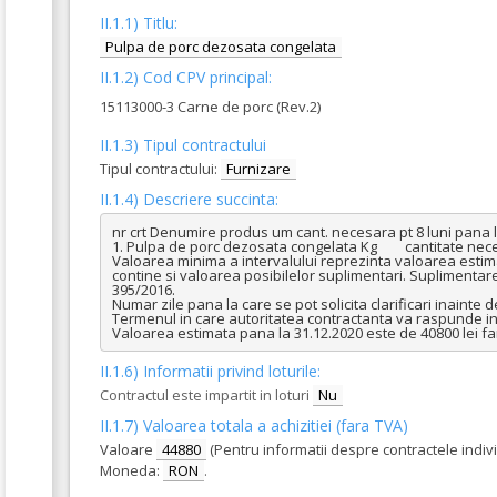
II.1.1) Titlu:
Pulpa de porc dezosata congelata
II.1.2) Cod CPV principal:
15113000-3 Carne de porc (Rev.2)
II.1.3) Tipul contractului
Tipul contractului:
Furnizare
II.1.4) Descriere succinta:
nr crt Denumire produs um cant. necesara pt 8 luni pana la
1. Pulpa de porc dezosata congelata Kg	cantitate necesara pentru 8 luni- 2400 kg          cantitate necesara pentru 12 luni- 3600 kg 

Valoarea minima a intervalului reprezinta valoarea estima
contine si valoarea posibilelor suplimentari. Suplimentare
395/2016. 

Numar zile pana la care se pot solicita clarificari inainte d
Termenul in care autoritatea contractanta va raspunde in mo
Valoarea estimata pana la 31.12.2020 este de 40800 lei far
II.1.6) Informatii privind loturile:
Contractul este impartit in loturi
Nu
II.1.7) Valoarea totala a achizitiei (fara TVA)
Valoare
44880
(Pentru informatii despre contractele indiv
Moneda:
RON
.