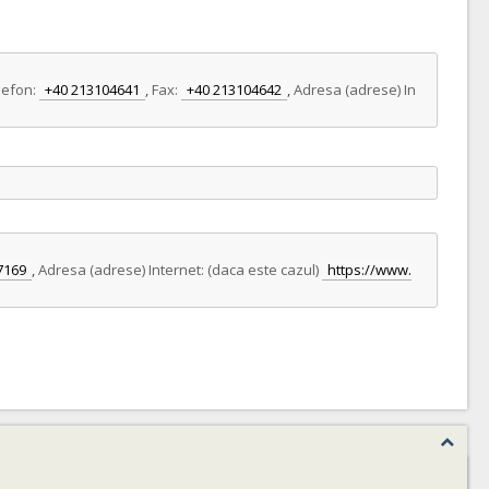
lefon:
+40 213104641
,
Fax:
+40 213104642
,
Adresa (adrese) In
7169
,
Adresa (adrese) Internet: (daca este cazul)
https://www.