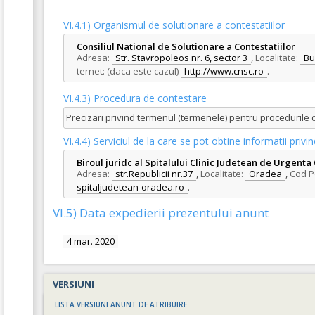
VI.4.1) Organismul de solutionare a contestatiilor
Consiliul National de Solutionare a Contestatiilor
Adresa:
Str. Stavropoleos nr. 6, sector 3
,
Localitate:
Bu
ternet: (daca este cazul)
http://www.cnsc.ro
.
VI.4.3) Procedura de contestare
Precizari privind termenul (termenele) pentru procedurile
VI.4.4) Serviciul de la care se pot obtine informatii pri
Biroul juridc al Spitalului Clinic Judetean de Urgent
Adresa:
str.Republicii nr.37
,
Localitate:
Oradea
,
Cod P
spitaljudetean-oradea.ro
.
VI.5) Data expedierii prezentului anunt
4 mar. 2020
VERSIUNI
LISTA VERSIUNI ANUNT DE ATRIBUIRE