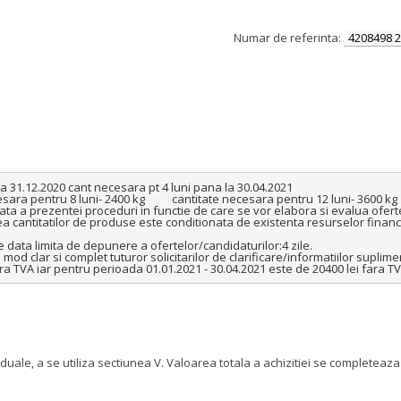
Numar de referinta:
4208498 2
 31.12.2020 cant necesara pt 4 luni pana la 30.04.2021 

ta a prezentei proceduri in functie de care se vor elabora si evalua ofert
a cantitatilor de produse este conditionata de existenta resurselor financi
e data limita de depunere a ofertelor/candidaturilor:4 zile. 

d clar si complet tuturor solicitarilor de clarificare/informatiilor supliment
a TVA iar pentru perioada 01.01.2021 - 30.04.2021 este de 20400 lei fara TV
iduale, a se utiliza sectiunea V. Valoarea totala a achizitiei se complete