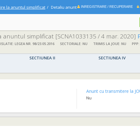
ire la anuntul simplificat
Detaliu anunt
INREGISTRARE / RECUPERARE
la anuntul simplificat
[SCNA1033135 / 4 mar. 2020]
ISLATIE: LEGEA NR. 98/23.05.2016
SECTORIALE: NU
TRIMIS LA JOUE: NU
PPP:
SECTIUNEA II
SECTIUNEA IV
Anunt cu transmitere la JO
Nu