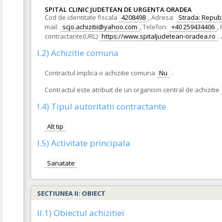
SPITAL CLINIC JUDETEAN DE URGENTA ORADEA
Cod de identitate fiscala
4208498
,
Adresa:
Strada: Republic
mail:
scjo.achizitii@yahoo.com
,
Telefon:
+40 259434406
,
contractante(URL)
https://www.spitaljudetean-oradea.ro
.
I.2) Achizitie comuna
Contractul implica o achizitie comuna
Nu
.
Contractul este atribuit de un organism central de achizitie
I.4) Tipul autoritatii contractante
Alt tip
I.5) Activitate principala
Sanatate
SECTIUNEA II: OBIECT
II.1) Obiectul achizitiei