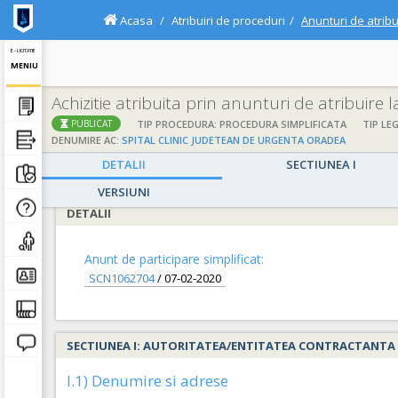
Acasa
Atribuiri de proceduri
Anunturi de atribu
E - LICITATIE
MENIU
Achizitie atribuita prin anunturi de atribuire 
;
;
TIP PROCEDURA: PROCEDURA SIMPLIFICATA
TIP LEG
PUBLICAT
DENUMIRE AC:
SPITAL CLINIC JUDETEAN DE URGENTA ORADEA
DETALII
SECTIUNEA I
VERSIUNI
DETALII
Anunt de participare simplificat:
SCN1062704
/
07-02-2020
SECTIUNEA I: AUTORITATEA/ENTITATEA CONTRACTANTA
I.1) Denumire si adrese