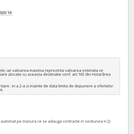
020 19
ele, iar valoarea maxima reprezinta valoarea estimata ce 
are alocate cu aceasta destinatie conf. art.165 din Hotarârea 
are : in a 2-a zi inainte de data limita de depunere a ofertelor.

A.
aza automat pe masura ce se adauga contracte in sectiunea V.2)