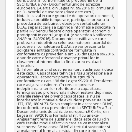
sens DUAE, in conformitate cu prevederile de la 
SECTIUNEA a 7-a - Documentul unic de achizitie 
european. E-Certis, din Legea nr. 99/2016 si Formularul 
nr. 3 - Acordul de asociere (daca este cazul). 

Nota: In cazul in care grupurile de operatori economici, 
inclusiv asociatiile temporare, participa impreuna la 
procedura de atribuire, trebuie prezentat cate un 
DUAE separat care sa cuprinda informatiile solicitate in 
partile II-V pentru fiecare dintre operatorii economici 
participanti in cadrul grupului. (A se vedea Notificarea 
ANAP nr. 240/2016). Documentele justificative care 
probeaza indeplinirea celor asumate prin acordul de 
asociere si completarea DUAE, se vor prezenta la 
solicitarea entitatii contractante formulata in 
conformitate cu prevederile art. 205 din Legea 99/2016, 
doar de catre ofertantul clasat pe primul loc in 
clasamentul intermediar la finalizarea evaluarii 
ofertelor. 

3.  Informatii privind sustinerea (terti sustinatori), daca 
este cazul: Capacitatea tehnica si/sau profesionala a 
operatorului economic poate fi susţinută în 
conformitate cu art. 196 din Legea 99/2016. Tertul/tertii 
care asigura sustinerea în ceea ce priveste 
îndeplinirea criteriilor referitoare la capacitatea 
tehnica si/sau profesionala îndeplineste/îndeplinesc 
criteriile relevante privind capacitatea, si nu se 
încadreaza în motivele de excludere prevazute la art. 
177, 178, 180 si 73. Se va completa in acest sens DUAE, 
in conformitate cu prevederile de la SECTIUNEA a 7-a-
Documentul unic de achizitie european.E-Certis, din 
Legea nr. 99/2016 si Formularul nr. 4 cu anexa-
Angajament ferm de sustinere (daca este cazul) din 
care rezulta modul efectiv in care se va materializa 
sustinerea.Se va atasa DUAE al tertului sustinator si 
angajamentul ferm al acestuia din care trebuie să 