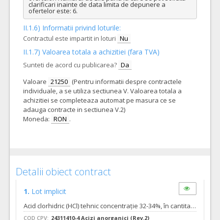
clarificari inainte de data limita de depunere a 
ofertelor este: 6.
II.1.6) Informatii privind loturile:
Contractul este impartit in loturi
Nu
II.1.7) Valoarea totala a achizitiei (fara TVA)
Sunteti de acord cu publicarea?
Da
Valoare
21250
(Pentru informatii despre contractele
individuale, a se utiliza sectiunea V. Valoarea totala a
achizitiei se completeaza automat pe masura ce se
adauga contracte in sectiunea V.2)
Moneda:
RON
.
Detalii obiect contract
1.
Lot implicit
Acid clorhidric (HCl) tehnic concentrație 32-34%, în cantitate totală de 25 tone, in conformitate cu cerintele din Caietul de sarcini.
COD CPV:
24311410-4 Acizi anorganici (Rev.2)