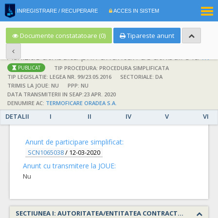
|
INREGISTRARE / RECUPERARE
ACCES IN SISTEM
RO
EN
Documente constatatoare (0)
Tipareste anunt
Achizitie atribuita prin anunturi de atribuire la anuntul simplificat
;
;
TIP PROCEDURA: PROCEDURA SIMPLIFICATA
PUBLICAT
TIP LEGISLATIE: LEGEA NR. 99/23.05.2016
SECTORIALE: DA
TRIMIS LA JOUE: NU
PPP: NU
DATA TRANSMITERII IN SEAP:23 APR. 2020
DENUMIRE AC:
TERMOFICARE ORADEA S.A.
DETALII
I
II
IV
V
VI
DETALII
Anunt de participare simplificat:
SCN1065038
/
12-03-2020
Anunt cu transmitere la JOUE:
Nu
SECTIUNEA I: AUTORITATEA/ENTITATEA CONTRACTANTA