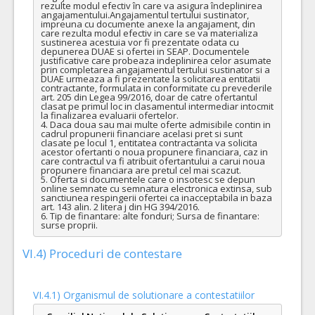
rezulte modul efectiv în care va asigura îndeplinirea 
angajamentului.Angajamentul tertului sustinator, 
impreuna cu documente anexe la angajament, din 
care rezulta modul efectiv in care se va materializa 
sustinerea acestuia vor fi prezentate odata cu 
depunerea DUAE si ofertei in SEAP. Documentele 
justificative care probeaza indeplinirea celor asumate 
prin completarea angajamentul tertului sustinator si a 
DUAE urmeaza a fi prezentate la solicitarea entitatii 
contractante, formulata in conformitate cu prevederile 
art. 205 din Legea 99/2016, doar de catre ofertantul 
clasat pe primul loc in clasamentul intermediar intocmit 
la finalizarea evaluarii ofertelor.

4. Daca doua sau mai multe oferte admisibile contin in 
cadrul propunerii financiare acelasi pret si sunt 
clasate pe locul 1, entitatea contractanta va solicita 
acestor ofertanti o noua propunere financiara, caz in 
care contractul va fi atribuit ofertantului a carui noua 
propunere financiara are pretul cel mai scazut. 

5. Oferta si documentele care o insotesc se depun 
online semnate cu semnatura electronica extinsa, sub 
sanctiunea respingerii ofertei ca inacceptabila in baza 
art. 143 alin. 2 litera j din HG 394/2016. 

6. Tip de finantare: alte fonduri; Sursa de finantare: 
surse proprii.
VI.4) Proceduri de contestare
VI.4.1) Organismul de solutionare a contestatiilor