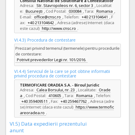
Consiliul National de Solutionare a Contestatiilor
Adresa:
Str. Stavropoleos nr. 6, sector 3
,
Localitat
e:
București
,
Cod Postal:
030084
,
Tara:
Romania
,
E-mail:
office@cnsc.ro
,
Telefon:
+40 213104641
,
F
ax:
+40 213104642
,
Adresa (adrese) Internet: (daca
este cazul)
http://www.cnsc.ro
.
VI.4.3) Procedura de contestare
Precizari privind termenul (termenele) pentru procedurile
de contestare:
Potrivit prevederilor Legii nr. 101/2016.
VI.4.4) Serviciul de la care se pot obtine informatii
privind procedura de contestare
TERMOFICARE ORADEA S.A. - Biroul Juridic
Adresa:
Calea Borsului, nr. 23
,
Localitate:
Orade
a
,
Cod Postal:
410605
,
Tara:
Romania
,
Telefon:
+40 359409511
,
Fax:
+40 259467762
,
Adresa (adre
se) Internet: (daca este cazul)
https://www.termofic
areoradea.ro
.
VI.5) Data expedierii prezentului
anunt