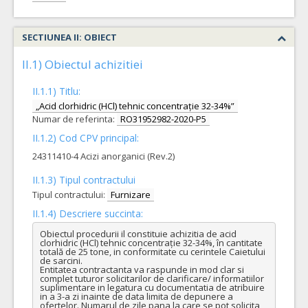
SECTIUNEA II: OBIECT
II.1) Obiectul achizitiei
II.1.1) Titlu:
„Acid clorhidric (HCl) tehnic concentrație 32-34%”
Numar de referinta:
RO31952982-2020-P5
II.1.2) Cod CPV principal:
24311410-4 Acizi anorganici (Rev.2)
II.1.3) Tipul contractului
Tipul contractului:
Furnizare
II.1.4) Descriere succinta:
Obiectul procedurii il constituie achizitia de acid 
clorhidric (HCl) tehnic concentrație 32-34%, în cantitate 
totală de 25 tone, in conformitate cu cerintele Caietului 
de sarcini.

Entitatea contractanta va raspunde in mod clar si 
complet tuturor solicitarilor de clarificare/ informatiilor 
suplimentare in legatura cu documentatia de atribuire 
in a 3-a zi inainte de data limita de depunere a 
ofertelor. Numarul de zile pana la care se pot solicita 