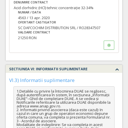
DENUMIRE CONTRACT
Acid clorhidric (HCl) tehnic concentrație 32-34%
NUMAR / DATA
4563 / 13 apr. 2020
OFERTANT CASTIGATOR
SC DAFCOCHIM DISTRIBUTION SRL / RO28347507
VALOARE CONTRACT
21250 RON
SECTIUNEA VI: INFORMATII SUPLIMENTARE
VI.3) Informatii suplimentare
1.Detaliile cu privire la întocmirea DUAE se regăsesc, 
după autentificarea în sistem, în secțiunea „Informații 
DUAE”–Ghid de completare DUAE. A se vedea și 
Notificarile referitoare la utilizarea DUAE disponibile la 
adresa www.anap.gov.ro. 

2. Informatii privind asocierea (daca este cazul): In 
cazul in care un grup de operatori economici depune 
oferta comuna, va completa si prezenta Formularul nr. 
3 - Acordul de asociere.

Modalitate de indeplinire: Se va completa in acest 