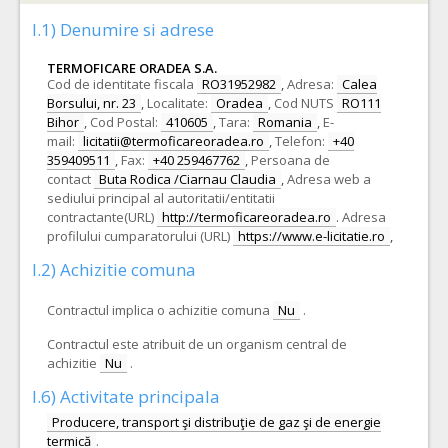
I.1) Denumire si adrese
TERMOFICARE ORADEA S.A.
Cod de identitate fiscala
RO31952982
,
Adresa:
Calea
Borsului, nr. 23
,
Localitate:
Oradea
,
Cod NUTS
RO111
Bihor
,
Cod Postal:
410605
,
Tara:
Romania
,
E-
mail:
licitatii@termoficareoradea.ro
,
Telefon:
+40
359409511
,
Fax:
+40 259467762
,
Persoana de
contact
Buta Rodica /Ciarnau Claudia
,
Adresa web a
sediului principal al autoritatii/entitatii
contractante(URL)
http://termoficareoradea.ro
.
Adresa
profilului cumparatorului (URL)
https://www.e-licitatie.ro
,
I.2) Achizitie comuna
Contractul implica o achizitie comuna
Nu
.
Contractul este atribuit de un organism central de
achizitie
Nu
.
I.6) Activitate principala
Producere, transport şi distribuţie de gaz şi de energie
termică
.