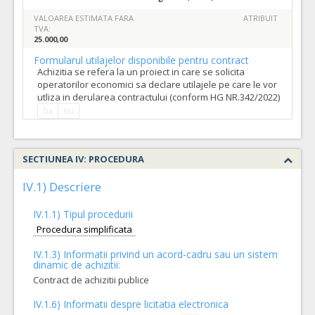
VALOAREA ESTIMATA FARA
ATRIBUIT
TVA:
25.000,00
Formularul utilajelor disponibile pentru contract
Achizitia se refera la un proiect in care se solicita
operatorilor economici sa declare utilajele pe care le vor
utliza in derularea contractului (conform HG NR.342/2022)
Da
Nu
SECTIUNEA IV: PROCEDURA
IV.1) Descriere
IV.1.1) Tipul procedurii
Procedura simplificata
IV.1.3) Informatii privind un acord-cadru sau un sistem
dinamic de achizitii:
Contract de achizitii publice
IV.1.6) Informatii despre licitatia electronica