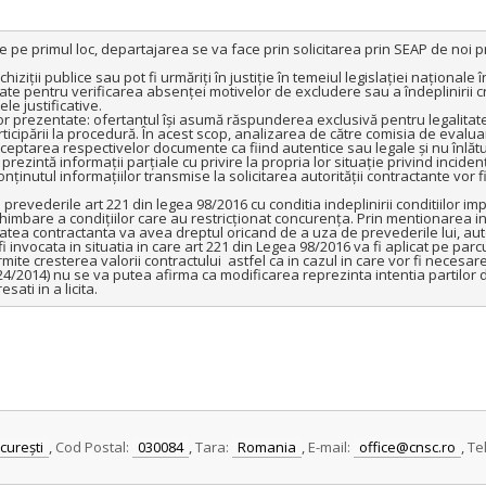
tate pentru verificarea absenței motivelor de excludere sau a îndeplinirii crit
 justificative.

rticipării la procedură. În acest scop, analizarea de către comisia de eval
ceptarea respectivelor documente ca fiind autentice sau legale și nu înlătu
rezintă informații parțiale cu privire la propria lor situație privind incidenț
conținutul informațiilor transmise la solicitarea autorității contractante vor 
imbare a condițiilor care au restricționat concurența. Prin mentionarea in d
oritatea contractanta va avea dreptul oricand de a uza de prevederile lui, au
 invocata in situatia in care art 221 din Legea 98/2016 va fi aplicat pe parcur
resterea valorii contractului  astfel ca in cazul in care vor fi necesare mo
 24/2014) nu se va putea afirma ca modificarea reprezinta intentia partilor de
sati in a licita.
curești
,
Cod Postal:
030084
,
Tara:
Romania
,
E-mail:
office@cnsc.ro
,
Te