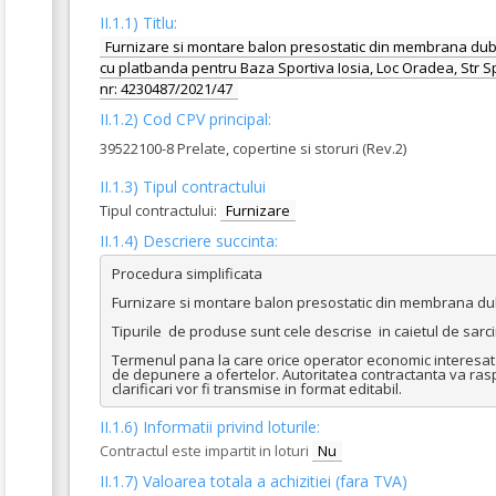
II.1.1) Titlu:
Furnizare si montare balon presostatic din membrana dubla 
cu platbanda pentru Baza Sportiva Iosia, Loc Oradea, Str Sp
nr: 4230487/2021/47
II.1.2) Cod CPV principal:
39522100-8 Prelate, copertine si storuri (Rev.2)
II.1.3) Tipul contractului
Tipul contractului:
Furnizare
II.1.4) Descriere succinta:
Procedura simplificata 

Furnizare si montare balon presostatic din membrana dubla 
Tipurile  de produse sunt cele descrise  in caietul de sarci
Termenul pana la care orice operator economic interesat are
de depunere a ofertelor. Autoritatea contractanta va raspund
clarificari vor fi transmise in format editabil.
II.1.6) Informatii privind loturile:
Contractul este impartit in loturi
Nu
II.1.7) Valoarea totala a achizitiei (fara TVA)