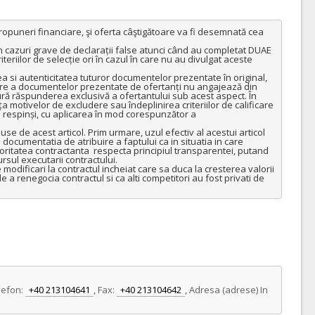
eriilor de selecție ori în cazul în care nu au divulgat aceste 
uare a documentelor prezentate de ofertanți nu angajează din 
ră răspunderea exclusivă a ofertantului sub acest aspect. În 
a motivelor de excludere sau îndeplinirea criteriilor de calificare 
fi respinși, cu aplicarea în mod corespunzător a 
ocumentatia de atribuire a faptului ca in situatia in care 
toritatea contractanta  respecta principiul transparentei, putand 
sul executarii contractului. 

dificari la contractul incheiat care sa duca la cresterea valorii 
 a renegocia contractul si ca alti competitori au fost privati de 
lefon:
+40 213104641
,
Fax:
+40 213104642
,
Adresa (adrese) In