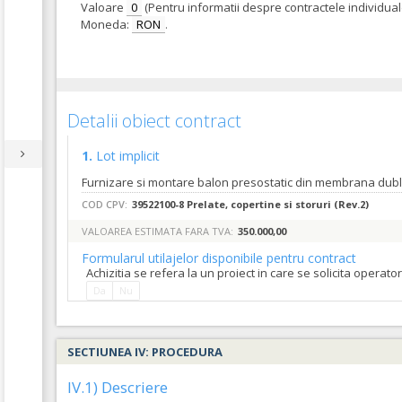
Valoare
0
(Pentru informatii despre contractele individua
Moneda:
RON
.
Detalii obiect contract
1.
Lot implicit
COD CPV:
39522100-8 Prelate, copertine si storuri (Rev.2)
VALOAREA ESTIMATA FARA TVA:
350.000,00
Formularul utilajelor disponibile pentru contract
Achizitia se refera la un proiect in care se solicita operat
Da
Nu
SECTIUNEA IV: PROCEDURA
IV.1) Descriere