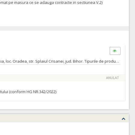
utomat pe masura ce se adauga contracte in sectiunea V.2)
Furnizare si montare balon presostatic din membrana dubla si accesorii (38m x 35 m), imbinare cu platbanda pentru Baza Sportiva Iosia, loc. Oradea, str. Splaiul Crisanei, jud. Bihor. Tipurile de produse sunt cele descrise in caietul de sarcini nr.312999 din 28.06.2021 Termenul pana la care orice operator economic interesat are dreptul de a solicita clarificari sau informatii suplimentare in legatura cu documentatia de atribuire este de 7 zile inainte de data limita de depunere a ofertelor. Autoritatea contractanta va raspunde in mod clar si complet tuturor solicitarilor de clarificari in a 4-a zi inainte de data limita de depunere a ofertelor. Solicitarile de clarificari vor fi transmise in format editabil.
ANULAT
ractului (conform HG NR.342/2022)