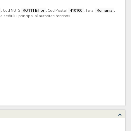
,
Cod NUTS
RO111 Bihor
,
Cod Postal:
410100
,
Tara:
Romania
,
sediului principal al autoritatii/entitatii