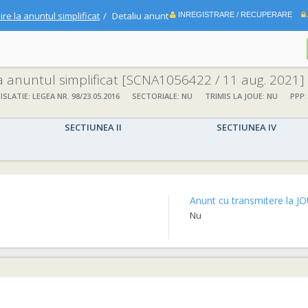
ire la anuntul simplificat
Detaliu anunt
INREGISTRARE / RECUPERARE
la anuntul simplificat
[SCNA1056422 / 11 aug. 2021]
ISLATIE: LEGEA NR. 98/23.05.2016
SECTORIALE: NU
TRIMIS LA JOUE: NU
PPP:
SECTIUNEA II
SECTIUNEA IV
Anunt cu transmitere la JO
Nu