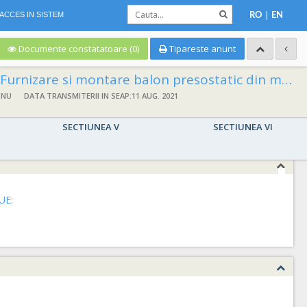
|
ACCES IN SISTEM
RO
EN
Documente constatatoare (0)
Tipareste anunt
Furnizare si montare balon presostatic din membrana dubla si accesorii ( 38 m x 35 m), imbinare cu platbanda pentru Baza Sportiva Iosia, Loc Oradea, Str Spaiul Crisanei Cod unic de inregistrare nr: 4230487/2021/47
 NU
DATA TRANSMITERII IN SEAP:11 AUG. 2021
SECTIUNEA V
SECTIUNEA VI
UE: