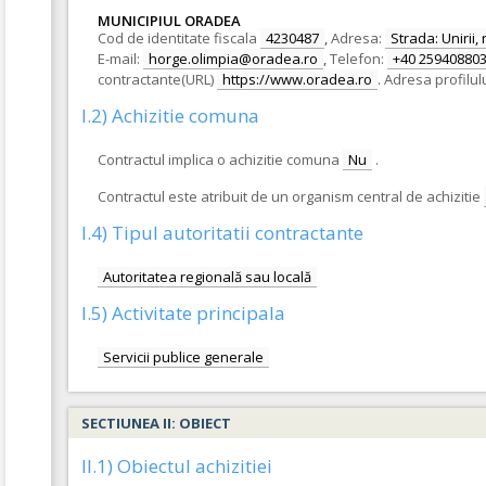
MUNICIPIUL ORADEA
Cod de identitate fiscala
4230487
,
Adresa:
Strada: Unirii, 
E-mail:
horge.olimpia@oradea.ro
,
Telefon:
+40 25940880
contractante(URL)
https://www.oradea.ro
.
Adresa profilul
I.2) Achizitie comuna
Contractul implica o achizitie comuna
Nu
.
Contractul este atribuit de un organism central de achizitie
I.4) Tipul autoritatii contractante
Autoritatea regională sau locală
I.5) Activitate principala
Servicii publice generale
SECTIUNEA II: OBIECT
II.1) Obiectul achizitiei