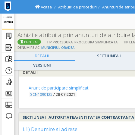
Acasa
Atribuiri de proceduri
Anunturi de atribu
E - LICITATIE
MENIU
Achizitie atribuita prin anunturi de atribuire 
;
;
TIP PROCEDURA: PROCEDURA SIMPLIFICATA
TIP LEG
PUBLICAT
DENUMIRE AC:
MUNICIPIUL ORADEA
DETALII
SECTIUNEA I
VERSIUNI
DETALII
Anunt de participare simplificat:
SCN1090125
/
28-07-2021
SECTIUNEA I: AUTORITATEA/ENTITATEA CONTRACTANTA
I.1) Denumire si adrese