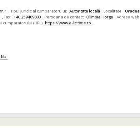
nr. 1
,
Tipul juridic al cumparatorului:
Autoritate locală
,
Localitate:
Oradea
3
,
Fax:
+40 259409803
,
Persoana de contact
Olimpia Horge
,
Adresa web a 
ui cumparatorului (URL)
https://www.e-licitatie.ro
,
Nu
.