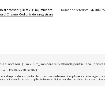
si accesorii ( 38 m x 35 m), imbinare
Numar de referinta:
4230487/
aiul Crisanei Cod unic de inregistrare
si accesorii  (38m x 35 m), imbinare cu platbanda pentru Baza Sportiva Iosia
ni nr.312999 din 28.06.2021

 dreptul de a solicita clarificari sau informatii suplimentare in legatura c
e in mod clar si complet tuturor solicitarilor de clarificari in a 4-a zi inai