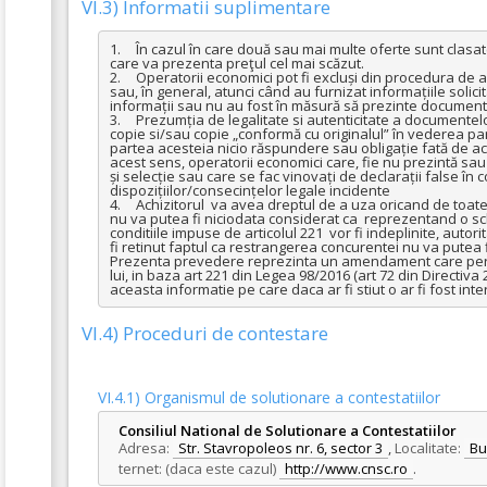
VI.3) Informatii suplimentare
1.	În cazul în care două sau mai multe oferte sunt clasate pe primul loc, departajarea se va face prin solicitarea prin SEAP de noi propuneri financiare, şi oferta câştigătoare va fi desemnată cea 
care va prezenta preţul cel mai scăzut.

2.	Operatorii economici pot fi excluși din procedura de achiziții publice sau pot fi urmăriți în justiție în temeiul legislației naționale în cazuri grave de declarații false atunci când au completat DUAE 
sau, în general, atunci când au furnizat informațiile solici
informații sau nu au fost în măsură să prezinte documentele
3.	Prezumția de legalitate si autenticitate a documentelor prezentate: ofertantul își asumă răspunderea exclusivă pentru legalitatea si autenticitatea tuturor documentelor prezentate în original, 
copie si/sau copie „conformă cu originalul” în vederea pa
partea acesteia nicio răspundere sau obligație fată de ac
acest sens, operatorii economici care, fie nu prezintă sau p
și selecție sau care se fac vinovați de declarații false în 
dispozițiilor/consecințelor legale incidente

4.	Achizitorul  va avea dreptul de a uza oricand de toate prevederile art 221 din legea 98/2016 cu conditia indeplinirii conditiilor impuse de acest articol. Prim urmare, uzul efectiv al acestui articol 
nu va putea fi niciodata considerat ca  reprezentand o sch
conditiile impuse de articolul 221  vor fi indeplinite, aut
fi retinut faptul ca restrangerea concurentei nu va putea fi
Prezenta prevedere reprezinta un amendament care permite c
lui, in baza art 221 din Legea 98/2016 (art 72 din Directiva
aceasta informatie pe care daca ar fi stiut o ar fi fost intere
VI.4) Proceduri de contestare
VI.4.1) Organismul de solutionare a contestatiilor
Consiliul National de Solutionare a Contestatiilor
Adresa:
Str. Stavropoleos nr. 6, sector 3
,
Localitate:
Bu
ternet: (daca este cazul)
http://www.cnsc.ro
.