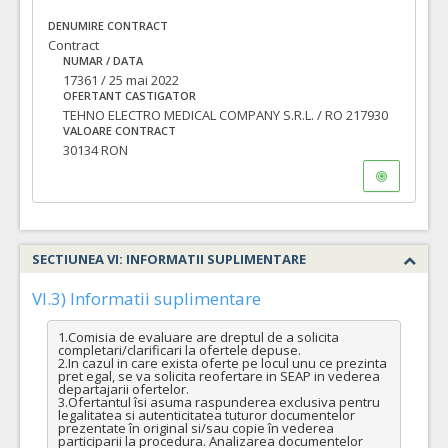
DENUMIRE CONTRACT
Contract
NUMAR / DATA
17361 / 25 mai 2022
OFERTANT CASTIGATOR
TEHNO ELECTRO MEDICAL COMPANY S.R.L. / RO 217930
VALOARE CONTRACT
30134 RON
SECTIUNEA VI: INFORMATII SUPLIMENTARE
VI.3) Informatii suplimentare
1.Comisia de evaluare are dreptul de a solicita 
completari/clarificari la ofertele depuse.

2.In cazul in care exista oferte pe locul unu ce prezinta 
pret egal, se va solicita reofertare in SEAP in vederea 
departajarii ofertelor.

3.Ofertantul îsi asuma raspunderea exclusiva pentru 
legalitatea si autenticitatea tuturor documentelor 
prezentate în original si/sau copie în vederea 
participarii la procedura. Analizarea documentelor 