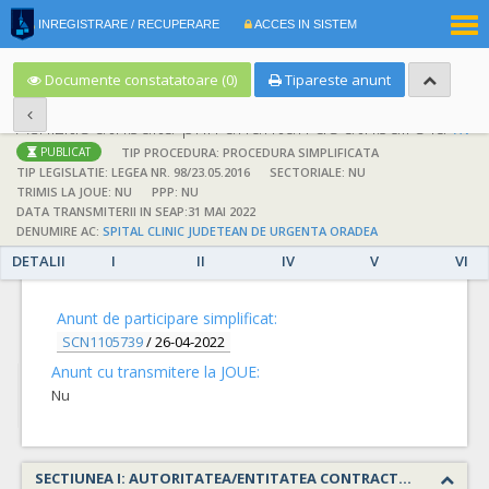
|
INREGISTRARE / RECUPERARE
ACCES IN SISTEM
RO
EN
Documente constatatoare (0)
Tipareste anunt
Achizitie atribuita prin anunturi de atribuire la anuntul simplificat
;
;
TIP PROCEDURA: PROCEDURA SIMPLIFICATA
PUBLICAT
TIP LEGISLATIE: LEGEA NR. 98/23.05.2016
SECTORIALE: NU
TRIMIS LA JOUE: NU
PPP: NU
DATA TRANSMITERII IN SEAP:31 MAI 2022
DENUMIRE AC:
SPITAL CLINIC JUDETEAN DE URGENTA ORADEA
DETALII
I
II
IV
V
VI
DETALII
Anunt de participare simplificat:
SCN1105739
/
26-04-2022
Anunt cu transmitere la JOUE:
Nu
SECTIUNEA I: AUTORITATEA/ENTITATEA CONTRACTANTA