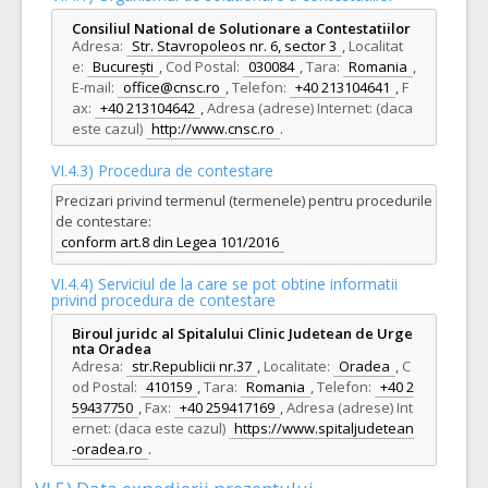
Consiliul National de Solutionare a Contestatiilor
Adresa:
Str. Stavropoleos nr. 6, sector 3
,
Localitat
e:
București
,
Cod Postal:
030084
,
Tara:
Romania
,
E-mail:
office@cnsc.ro
,
Telefon:
+40 213104641
,
F
ax:
+40 213104642
,
Adresa (adrese) Internet: (daca
este cazul)
http://www.cnsc.ro
.
VI.4.3) Procedura de contestare
Precizari privind termenul (termenele) pentru procedurile
de contestare:
conform art.8 din Legea 101/2016
VI.4.4) Serviciul de la care se pot obtine informatii
privind procedura de contestare
Biroul juridc al Spitalului Clinic Judetean de Urge
nta Oradea
Adresa:
str.Republicii nr.37
,
Localitate:
Oradea
,
C
od Postal:
410159
,
Tara:
Romania
,
Telefon:
+40 2
59437750
,
Fax:
+40 259417169
,
Adresa (adrese) Int
ernet: (daca este cazul)
https://www.spitaljudetean
-oradea.ro
.