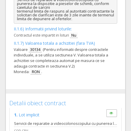
punerea la dispozitie a pieselor de schimb, conform 
caietului de sarcini

termenul limita de raspuns al autoritatii contractante la 
solicitari de clarificari este de 3 zile inainte de termenul 
limita de depunere al ofertelor.
II.1.6) Informatii privind loturile:
Contractul este impartit in loturi
Nu
II.1.7) Valoarea totala a achizitiei (fara TVA)
Valoare
30134
(Pentru informatii despre contractele
individuale, a se utiliza sectiunea V. Valoarea totala a
achizitiei se completeaza automat pe masura ce se
adauga contracte in sectiunea V.2)
Moneda:
RON
.
Detalii obiect contract
1.
Lot implicit
Servicii de reparatie a videocolonoscopului cu punerea la dispozitie a pieselor de schimb, conform caietului de sarcini
COD CPV: