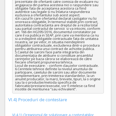
prezentate de ofertanti catre comisia de evaluare nu 
angajeaza din partea acesteia nici o raspundere sau 
obligatie fata de acceptarea acestora ca fiind 
autentice sau legale si nu înlatura raspunderea 
exclusiva a ofertantului sub acest aspect.

4.În cazul în care ofertantul declarat castigator nu îsi 
onoreaza obligatiile, în termenul stabilit prin contract, 
autoritatea contractanta are dreptul de a rezilia total 
sau partial contractul de servicii  si va intocmi, conform 
art. 166 din HG395/2016, documentul constatator pe 
care il va publica in SEAP, prin care va mentiona ca nu 
si-a indeplinit obligatiile contractuale fata de unitatea 
noastra, iar pe viitor, in situatia neindeplinirii 
obligatiilor contractuale, excluderea dintr-o procedura 
pentru atribuirea unui contract de achizitie publica.

5.Caietul de sarcini face parte integranta din 
documentaţia de atribuire si constituie ansamblul 
cerinţelor pe baza cărora se elaborează de către 
fiecare ofertant propunerea tehnica.

Locul de executare:  - conform clauzelor contractuale.

6.Cerintele tehnice definite la nivelul anuntului de 
participare, caietului de sarcini sau altor documente 
complementare, prin trimiterea standardelor, la un 
anumit producator, la marci, brevete, tipuri, la o origine 
sau la o productie/metoda specifica de 
fabricatie/prestare/executie, vor fi intelese ca fiind 
insotite de mentiunea ”sau echivalent”.
VI.4) Proceduri de contestare
VI.4.1) Organismul de solutionare a contestatiilor