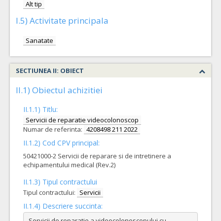
Alt tip
I.5) Activitate principala
Sanatate
SECTIUNEA II: OBIECT
II.1) Obiectul achizitiei
II.1.1) Titlu:
Servicii de reparatie videocolonoscop
Numar de referinta:
4208498 211 2022
II.1.2) Cod CPV principal:
50421000-2 Servicii de reparare si de intretinere a
echipamentului medical (Rev.2)
II.1.3) Tipul contractului
Tipul contractului:
Servicii
II.1.4) Descriere succinta:
Servicii de reparatie a videocolonoscopului cu 