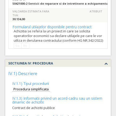
50421000-2 Servicii de reparare si de intretinere a echipamentului m
VALOAREA ESTIMATA FARA
ATRIBUIT
TVA:
30.134,00
Formularul utilajelor disponibile pentru contract
Achizitia se refera la un proiect in care se solicita
operatorilor economici sa declare utilajele pe care le vor
utliza in derularea contractului (conform HG NR.342/2022)
Da
Nu
SECTIUNEA IV: PROCEDURA
IV.1) Descriere
IV.1.1) Tipul procedurii
Procedura simplificata
IV.1.3) Informatii privind un acord-cadru sau un sistem
dinamic de achizitii:
Contract de achizitii publice