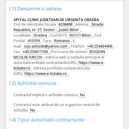
I.1) Denumire si adrese
SPITAL CLINIC JUDETEAN DE URGENTA ORADEA
Cod de identitate fiscala
4208498
,
Adresa:
Strada:
Republicii, nr. 37, Sector: -, Judet: Bihor
,
Localitate:
Oradea
,
Cod NUTS
RO111 Bihor
,
Cod
Postal:
410159
,
Tara:
Romania
,
E-
mail:
scjo.achizitii@yahoo.com
,
Telefon:
+40 259434406
,
Fax:
+40 259417169
,
Persoana de contact
BOGDAN
NICOLAE IURCOV
,
Adresa web a sediului principal al
autoritatii/entitatii contractante(URL)
https://www.e-
licitatie.ro
.
Adresa profilului cumparatorului
(URL)
https://www.e-licitatie.ro
,
I.2) Achizitie comuna
Contractul implica o achizitie comuna
Nu
.
Contractul este atribuit de un organism central de
achizitie
Nu
.
I.4) Tipul autoritatii contractante