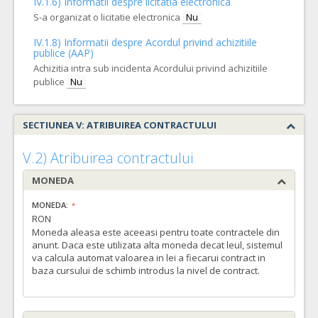
IV.1.6) Informatii despre licitatia electronica
S-a organizat o licitatie electronica
Nu
IV.1.8) Informatii despre Acordul privind achizitiile
publice (AAP)
Achizitia intra sub incidenta Acordului privind achizitiile
publice
Nu
SECTIUNEA V: ATRIBUIREA CONTRACTULUI
V.2) Atribuirea contractului
MONEDA
MONEDA:
RON
Moneda aleasa este aceeasi pentru toate contractele din
anunt. Daca este utilizata alta moneda decat leul, sistemul
va calcula automat valoarea in lei a fiecarui contract in
baza cursului de schimb introdus la nivel de contract.