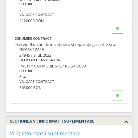
LOTURI
2, 3
VALOARE CONTRACT
1120000 RON
DENUMIRE CONTRACT
“Servicii/Lucrări de întreţinere şi reparaţii garanţie şi postgaranţie a autovehiculelor si echipamentelor conexe” lotizat, din dotarea S.C. COMPANIA DE APĂ ORADEA S.A. –loturile 1, 2, 3, 4 si 5 - LOTUL 4 - Utilaje Terex-Mecalac, Venieri, ausa, Komatsu, Locust, Caterpilar, De Werk, Draglina, Tractor si LOTUL 5 - Motocicluri Peugeot, Piaggio.
NUMAR / DATA
24945 / 3 iul. 2022
OFERTANT CASTIGATOR
PRETTY CAR MOBIL SRL / RO6012608
LOTURI
5, 4
VALOARE CONTRACT
365000 RON
SECTIUNEA VI: INFORMATII SUPLIMENTARE
VI.3) Informatii suplimentare