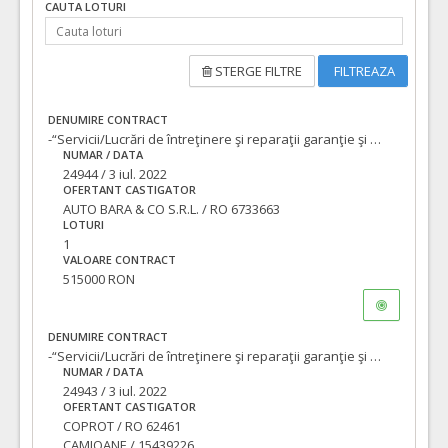
CAUTA LOTURI
STERGE FILTRE
FILTREAZA
DENUMIRE CONTRACT
-“Servicii/Lucrări de întreţinere şi reparaţii garanţie şi postgaranţie a autovehiculelor si echipamentelor conexe” lotizat, din dotarea S.C. COMPANIA DE APĂ ORADEA S.A. –loturile 1, 2, 3, 4 si 5, - LOTUL 1 Automobilelor, < 3.5 to, DACIA, RENAULT, CITROEN, PEUGEOT, WOLSWAGEN, OPEL, SKODA
NUMAR / DATA
24944 / 3 iul. 2022
OFERTANT CASTIGATOR
AUTO BARA & CO S.R.L. / RO 6733663
LOTURI
1
VALOARE CONTRACT
515000 RON
DENUMIRE CONTRACT
-“Servicii/Lucrări de întreţinere şi reparaţii garanţie şi postgaranţie a autovehiculelor si echipamentelor conexe” lotizat, din dotarea S.C. COMPANIA DE APĂ ORADEA S.A. –loturile 1, 2, 3, 4 si 5 - - LOTUL 2 - Autocamioane (basculante, automacara, autocisterna si autospeciale cu suprastructuri de vidanjat si curatat conducte de apa, ) RENAULT, IVECO, ROMAN, si LOTUL 3 - Automobile, > 3.5 to, MAN, DAF, MERCEDES vor fi în conformitate cu obligaţiile
NUMAR / DATA
24943 / 3 iul. 2022
OFERTANT CASTIGATOR
COPROT / RO 62461
CAMIOANE / 15439226