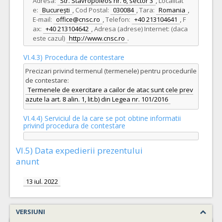
Adresa:
Str. Stavropoleos nr. 6, sector 3
,
Localitat
e:
București
,
Cod Postal:
030084
,
Tara:
Romania
,
E-mail:
office@cnsc.ro
,
Telefon:
+40 213104641
,
F
ax:
+40 213104642
,
Adresa (adrese) Internet: (daca
este cazul)
http://www.cnsc.ro
.
VI.4.3) Procedura de contestare
Precizari privind termenul (termenele) pentru procedurile
de contestare:
Termenele de exercitare a cailor de atac sunt cele prev
azute la art. 8 alin. 1, lit.b) din Legea nr. 101/2016
VI.4.4) Serviciul de la care se pot obtine informatii
privind procedura de contestare
VI.5) Data expedierii prezentului
anunt
13 iul. 2022
VERSIUNI