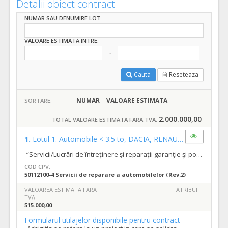
Detalii obiect contract
NUMAR SAU DENUMIRE LOT
VALOARE ESTIMATA INTRE:
Cauta
Reseteaza
NUMAR
VALOARE ESTIMATA
SORTARE:
2.000.000,00
TOTAL VALOARE ESTIMATA FARA TVA:
1.
Lotul 1. Automobile < 3.5 to, DACIA, RENAULT, CITROEN, PEUGEOT, WOLSVANGEN, OPEL, SKODA
-“Servicii/Lucrări de întreţinere şi reparaţii garanţie şi postgaranţie a autovehiculelor si echipamentelor conexe” lotizat, din dotarea S.C. COMPANIA DE APĂ ORADEA S.A. –loturile 1,2,3,4 si 5.
COD CPV:
50112100-4 Servicii de reparare a automobilelor (Rev.2)
VALOAREA ESTIMATA FARA
ATRIBUIT
TVA:
515.000,00
Formularul utilajelor disponibile pentru contract