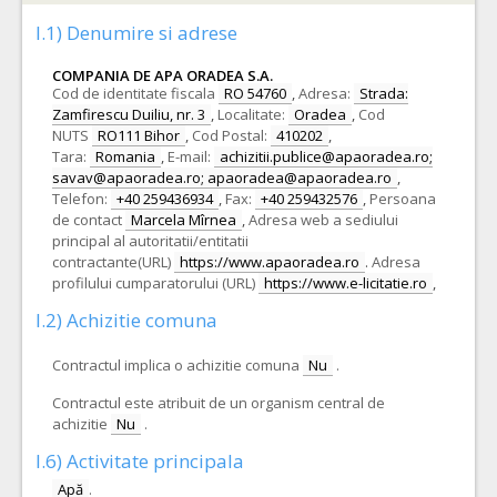
I.1) Denumire si adrese
COMPANIA DE APA ORADEA S.A.
Cod de identitate fiscala
RO 54760
,
Adresa:
Strada:
Zamfirescu Duiliu, nr. 3
,
Localitate:
Oradea
,
Cod
NUTS
RO111 Bihor
,
Cod Postal:
410202
,
Tara:
Romania
,
E-mail:
achizitii.publice@apaoradea.ro;
savav@apaoradea.ro; apaoradea@apaoradea.ro
,
Telefon:
+40 259436934
,
Fax:
+40 259432576
,
Persoana
de contact
Marcela Mîrnea
,
Adresa web a sediului
principal al autoritatii/entitatii
contractante(URL)
https://www.apaoradea.ro
.
Adresa
profilului cumparatorului (URL)
https://www.e-licitatie.ro
,
I.2) Achizitie comuna
Contractul implica o achizitie comuna
Nu
.
Contractul este atribuit de un organism central de
achizitie
Nu
.
I.6) Activitate principala
Apă
.