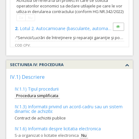
Achizitia se refera la un proiect in care se solicita
operatorilor economici sa declare utilajele pe care le vor
utliza in derularea contractului (conform HG NR.342/2022)
Da
Nu
2.
Lotul 2. Autocamioane (basculante, automacara, autocisterna si autospeciale cu suprastructuri de vidanjat si curatat conducte de apa, ) RENAULT, IVECO, ROMAN
-“Servicii/Lucrări de întreţinere şi reparaţii garanţie şi postgaranţie a autovehiculelor si echipamentelor conexe” lotizat, din dotarea S.C. COMPANIA DE APĂ ORADEA S.A. –loturile 1,2,3,4 si 5.
COD CPV:
50112100-4 Servicii de reparare a automobilelor (Rev.2)
VALOAREA ESTIMATA FARA
ATRIBUIT
TVA:
SECTIUNEA IV: PROCEDURA
610.000,00
IV.1) Descriere
Formularul utilajelor disponibile pentru contract
Achizitia se refera la un proiect in care se solicita
operatorilor economici sa declare utilajele pe care le vor
IV.1.1) Tipul procedurii
utliza in derularea contractului (conform HG NR.342/2022)
Procedura simplificata
Da
Nu
IV.1.3) Informatii privind un acord-cadru sau un sistem
3.
Lotul 3. Automobile > 3.5 to, MAN, DAF, MERCEDES
dinamic de achizitii:
Contract de achizitii publice
-“Servicii/Lucrări de întreţinere şi reparaţii garanţie şi postgaranţie a autovehiculelor si echipamentelor conexe” lotizat, din dotarea S.C. COMPANIA DE APĂ ORADEA S.A. –loturile 1,2,3,4 si 5.
COD CPV:
IV.1.6) Informatii despre licitatia electronica
50114100-8 Servicii de reparare a camioanelor (Rev.2)
S-a organizat o licitatie electronica
Nu