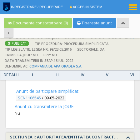
|
INREGISTRARE / RECUPERARE
ACCES IN SISTEM
RO
EN
Documente constatatoare (0)
Tipareste anunt
Achizitie atribuita prin anunturi de atribuire la anuntul simplificat
;
;
TIP PROCEDURA: PROCEDURA SIMPLIFICATA
PUBLICAT
TIP LEGISLATIE: LEGEA NR. 99/23.05.2016
SECTORIALE: DA
TRIMIS LA JOUE: NU
PPP: NU
DATA TRANSMITERII IN SEAP:13 IUL. 2022
DENUMIRE AC:
COMPANIA DE APA ORADEA S.A.
DETALII
I
II
IV
V
VI
DETALII
Anunt de participare simplificat:
SCN1106545
/
09-05-2022
Anunt cu transmitere la JOUE:
Nu
SECTIUNEA I: AUTORITATEA/ENTITATEA CONTRACTANTA