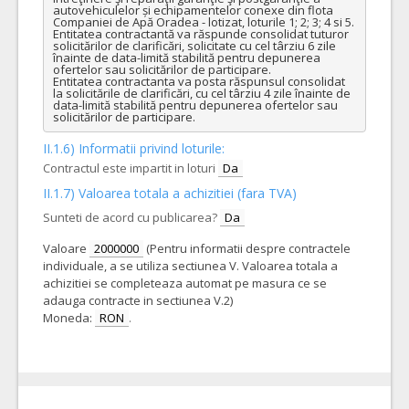
autovehiculelor și echipamentelor conexe din flota 
Companiei de Apă Oradea - lotizat, loturile 1; 2; 3; 4 si 5.

Entitatea contractantă va răspunde consolidat tuturor 
solicitărilor de clarificări, solicitate cu cel târziu 6 zile 
înainte de data-limită stabilită pentru depunerea 
ofertelor sau solicitărilor de participare. 

Entitatea contractanta va posta răspunsul consolidat 
la solicitările de clarificări, cu cel târziu 4 zile înainte de 
data-limită stabilită pentru depunerea ofertelor sau 
solicitărilor de participare.
II.1.6) Informatii privind loturile:
Contractul este impartit in loturi
Da
II.1.7) Valoarea totala a achizitiei (fara TVA)
Sunteti de acord cu publicarea?
Da
Valoare
2000000
(Pentru informatii despre contractele
individuale, a se utiliza sectiunea V. Valoarea totala a
achizitiei se completeaza automat pe masura ce se
adauga contracte in sectiunea V.2)
Moneda:
RON
.