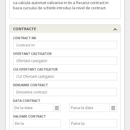
va calcula automat valoarea in lei a fiecarui contract in
-“Servicii/Lucrări de întreţinere şi reparaţii garanţie şi postgaranţie a autovehiculelor si echipamentelor conexe” lotizat, din dotarea S.C. COMPANIA DE APĂ ORADEA S.A. –loturile 1,3 si 4.
baza cursului de schimb introdus la nivel de contract.
COD CPV:
50114100-8 Servicii de reparare a camioanelor (Rev.2)
VALOAREA ESTIMATA FARA
ATRIBUIT
CONTRACTE
TVA:
355.000,00
CONTRACT NR.
Formularul utilajelor disponibile pentru contract
Achizitia se refera la un proiect in care se solicita
OFERTANT CASTIGATOR
operatorilor economici sa declare utilajele pe care le vor
utliza in derularea contractului (conform HG NR.342/2022)
Da
Nu
CUI OFERTANT CASTIGATOR
DENUMIRE CONTRACT
DATA CONTRACT
VALOARE CONTRACT