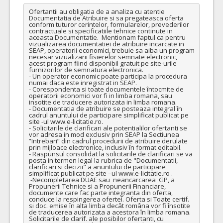
Ofertantii au obligatia de a analiza cu atentie 
Documentatia de Atribuire si sa pregateasca oferta 
conform tuturor cerintelor, formularelor, prevederilor 
contractuale si specificatiile tehnice continute in 
aceasta Documentatie.  Mentionam faptul ca pentru 
vizualizarea documentatiei de atribuire incarcate in 
SEAP, operatorii economici, trebuie sa aiba un program 
necesar vizualizarii fisierelor semnate electronic, 
acest program fiind disponibil gratuit pe site-urile 
furnizorilor de semnatura electronica. 

- Un operator economic poate participa la procedura 
numai daca este inregistrat in SEAP. 

- Corespondenta si toate documentele întocmite de 
operatorii economici vor fi in limba romana, sau 
insotite de traducere autorizata in limba romana. 

- Documentatia de atribuire se posteaza integral în 
cadrul anuntului de participare simplificat publicat pe 
site -ul www.e-licitatie.ro. 

- Solicitarile de clarificari ale potentialilor ofertanti se 
vor adresa in mod exclusiv prin SEAP la Sectiunea 
”Intrebari” din cadrul procedurii de atribuire derulate 
prin mijloace electronice, inclusiv în format editabil.

- Raspunsul consolidat la solicitarile de clarificari se va 
posta in termen legal la rubrica de "Documentatii, 
clarificari si decizii" a anuntului de participare 
simplificat publicat pe site –ul www.e-licitatie.ro .

 -Necompletarea DUAE sau  neancarcarea  GP, a 
Propunerii Tehnice si a Propunerii Financiare, 
documente care fac parte integranta din oferta, 
conduce la respingerea ofertei. Oferta si Toate certif. 
si doc. emise în alta limba decât româna vor fi însotite 
de traducerea autorizata a acestora în limba romana. 

Solicitarile de clarif. ale posibilor ofertanti, cu 