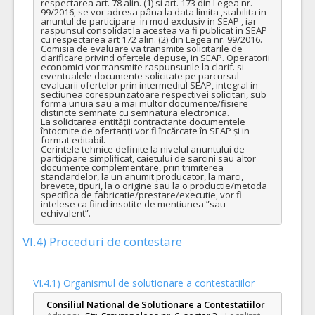
respectarea art. 78 alin. (1) si art. 173 din Legea nr. 
99/2016, se vor adresa pâna la data limita ,stabilita in 
anuntul de participare  in mod exclusiv in SEAP , iar 
raspunsul consolidat la acestea va fi publicat in SEAP 
cu respectarea art 172 alin. (2) din Legea nr. 99/2016. 

Comisia de evaluare va transmite solicitarile de 
clarificare privind ofertele depuse, in SEAP. Operatorii 
economici vor transmite raspunsurile la clarif. si 
eventualele documente solicitate pe parcursul 
evaluarii ofertelor prin intermediul SEAP, integral in 
sectiunea corespunzatoare respectivei solicitari, sub 
forma unuia sau a mai multor documente/fisiere 
distincte semnate cu semnatura electronica.

La solicitarea entității contractante documentele 
întocmite de ofertanți vor fi încărcate în SEAP și in 
format editabil.

Cerintele tehnice definite la nivelul anuntului de 
participare simplificat, caietului de sarcini sau altor 
documente complementare, prin trimiterea 
standardelor, la un anumit producator, la marci, 
brevete, tipuri, la o origine sau la o productie/metoda 
specifica de fabricatie/prestare/executie, vor fi 
intelese ca fiind insotite de mentiunea ”sau 
echivalent”.
VI.4) Proceduri de contestare
VI.4.1) Organismul de solutionare a contestatiilor
Consiliul National de Solutionare a Contestatiilor