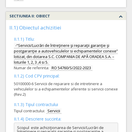
SECTIUNEA II: OBIECT
II.1) Obiectul achizitiei
II.1.1) Titlu:
-“Servicii/Lucrări de întreţinere şi reparaţii garanţie şi
postgaranţie a autovehiculelor si echipamentelor conexe”
lotizat, din dotarea S.C. COMPANIA DE APĂ ORADEA S.A. –
loturile 1, 2, 3 ,4 si 5.
Numar de referinta:
RO 54760/S/2022-2023
II.1.2) Cod CPV principal:
50100000-6 Servicii de reparare si de intretinere a
vehiculelor si a echipamentelor aferente si servicii conexe
(Rev.2)
II.1.3) Tipul contractului
Tipul contractului:
Servicii
II.1.4) Descriere succinta:
Scopul  este achiziţionarea de Servicii/Lucrări de 
întreţinere şi reparaţii garanţie şi postgaranţie a 