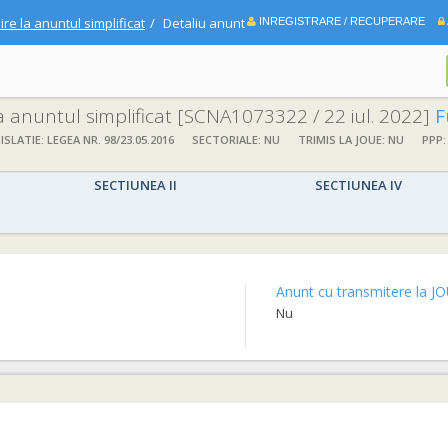
ire la anuntul simplificat
Detaliu anunt
INREGISTRARE / RECUPERARE
la anuntul simplificat
[SCNA1073322 / 22 iul. 2022]
F
ISLATIE: LEGEA NR. 98/23.05.2016
SECTORIALE: NU
TRIMIS LA JOUE: NU
PPP:
SECTIUNEA II
SECTIUNEA IV
Anunt cu transmitere la JO
Nu