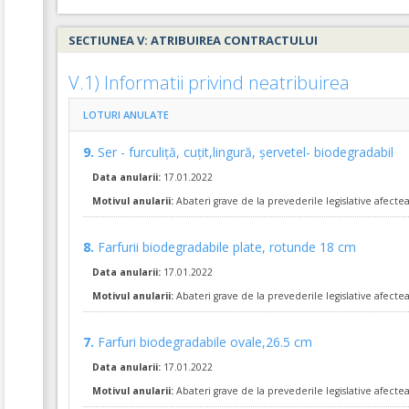
Achizitia se refera la un proiect in care se solicita operat
Da
Nu
SECTIUNEA V: ATRIBUIREA CONTRACTULUI
7.
Farfuri biodegradabile ovale,26.5 cm
V.1) Informatii privind neatribuirea
Farfuri biodegradabile ovale,26.5 cm conform cerințelor din
COD CPV:
39222100-5 Articole de catering de unica folosinta (
LOTURI ANULATE
VALOAREA ESTIMATA FARA TVA:
424,00
9.
Ser - furculiță, cuțit,lingură, șervetel- biodegradabil
Formularul utilajelor disponibile pentru contract
Achizitia se refera la un proiect in care se solicita operat
Data anularii:
17.01.2022
Da
Nu
Motivul anularii:
Abateri grave de la prevederile legislative afect
3.
Caserole 2 compartimente biodegradabile
8.
Farfurii biodegradabile plate, rotunde 18 cm
Caserole 2 compartimente biodegradabile conform cerințelor
Data anularii:
17.01.2022
COD CPV:
39222100-5 Articole de catering de unica folosinta (
Motivul anularii:
Abateri grave de la prevederile legislative afect
VALOAREA ESTIMATA FARA TVA:
49.000,00
Formularul utilajelor disponibile pentru contract
7.
Farfuri biodegradabile ovale,26.5 cm
Achizitia se refera la un proiect in care se solicita operat
Da
Nu
Data anularii:
17.01.2022
Motivul anularii:
Abateri grave de la prevederile legislative afect
12.
Pahar de carton-236ml, alb