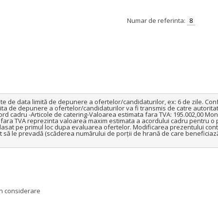
Numar de referinta:
8
inte de data limită de depunere a ofertelor/candidaturilor, ex: 6 de zile. Co
imita de depunere a ofertelor/candidaturilor va fi transmis de catre autorita
Acord cadru -Articole de catering-Valoarea estimata fara TVA: 195.002,00 Mo
0  fara TVA reprezinta valoarea maxim estimata a acordului cadru pentru o p
asat pe primul loc dupa evaluarea ofertelor. Modificarea prezentului contr
tut să le prevadă (scăderea numărului de porții de hrană de care beneficiaz
 in considerare