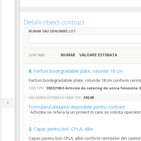
Detalii obiect contract
NUMAR SAU DENUMIRE LOT
NUMAR
VALOARE ESTIMATA
SORTARE:
8.
Farfurii biodegradabile plate, rotunde 18 cm
Farfurii biodegradabile plate, rotunde 18 cm conform cerinț
COD CPV:
39222100-5 Articole de catering de unica folosinta (
VALOAREA ESTIMATA FARA TVA:
392,00
Formularul utilajelor disponibile pentru contract
Achizitia se refera la un proiect in care se solicita operat
Da
Nu
2.
Capac pentru bol- CPLA, albe
Capac pentru bol- CPLA, albe conform cerințelor din caietul