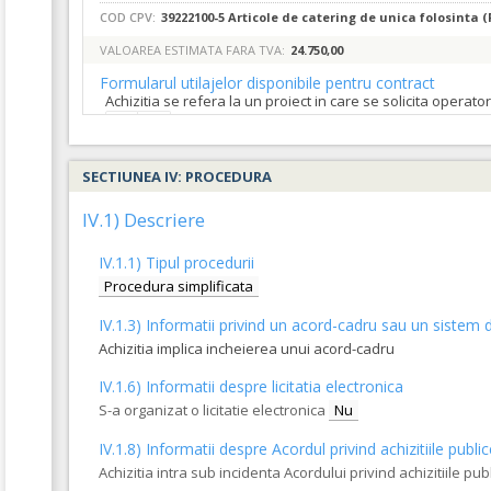
COD CPV:
39222100-5 Articole de catering de unica folosinta (
VALOAREA ESTIMATA FARA TVA:
24.750,00
Formularul utilajelor disponibile pentru contract
Achizitia se refera la un proiect in care se solicita operat
Da
Nu
4.
Caserole biodegradabile dreptunghiulare transparent
SECTIUNEA IV: PROCEDURA
IV.1) Descriere
COD CPV:
39222100-5 Articole de catering de unica folosinta (
VALOAREA ESTIMATA FARA TVA:
5.250,00
IV.1.1) Tipul procedurii
Formularul utilajelor disponibile pentru contract
Procedura simplificata
Achizitia se refera la un proiect in care se solicita operat
IV.1.3) Informatii privind un acord-cadru sau un sistem d
Da
Nu
Achizitia implica incheierea unui acord-cadru
5.
Caserole biodegradabile dreptunghiulare transparent
IV.1.6) Informatii despre licitatia electronica
S-a organizat o licitatie electronica
Nu
COD CPV:
39222100-5 Articole de catering de unica folosinta (
IV.1.8) Informatii despre Acordul privind achizitiile publi
VALOAREA ESTIMATA FARA TVA:
5.500,00
Achizitia intra sub incidenta Acordului privind achizitiile pub
Formularul utilajelor disponibile pentru contract