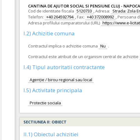
CANTINA DE AJUTOR SOCIAL SI PENSIUNE CLUJ - NAPOC
Cod de identitate fiscala
5120733
,
Adresa:
Strada: Zola Em
Telefon:
+40 264592794
,
Fax:
+40 372008992
,
Persoana d
Adresa profilului cumparatorului (URL)
https://www.e-licitat
I.2) Achizitie comuna
Contractul implica o achizitie comuna
Nu
.
Contractul este atribuit de un organism central de achizitie
I.4) Tipul autoritatii contractante
Agenție / birou regional sau local
I.5) Activitate principala
Protectie sociala
SECTIUNEA II: OBIECT
II.1) Obiectul achizitiei