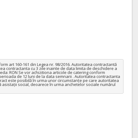
nform art 160-161 din Legea nr. 98/2016. Autoritatea contractantă 
tea contractanta cu 3 zile inainte de data limita de deschidere a 
neda: RON Se vor achizitiona articole de catering conform 
erioada de 12 luni de la data semnarii . Autoritatea contractanta 
act este posibilă în urma unor circumstanțe pe care autoritatea 
ă asistații social, deoarece în urma anchetelor sociale numărul 