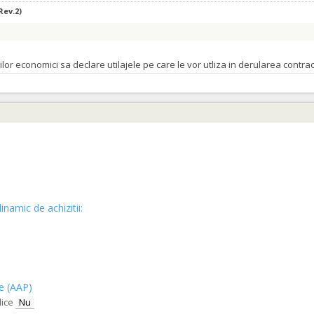
Rev.2)
orilor economici sa declare utilajele pe care le vor utliza in derularea cont
e, capac rabatabil, PLA, 1000ml
Rev.2)
orilor economici sa declare utilajele pe care le vor utliza in derularea cont
inamic de achizitii:
e, capac rabatabIl, PLA, 500ml
Rev.2)
ce (AAP)
lice
Nu