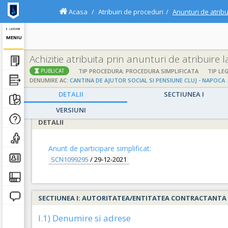
Acasa
Atribuiri de proceduri
Anunturi de atribu
E - LICITATIE
MENIU
Achizitie atribuita prin anunturi de atribuire 
;
;
TIP PROCEDURA: PROCEDURA SIMPLIFICATA
TIP LEG
PUBLICAT
DENUMIRE AC:
CANTINA DE AJUTOR SOCIAL SI PENSIUNE CLUJ - NAPOCA
DETALII
SECTIUNEA I
VERSIUNI
DETALII
Anunt de participare simplificat:
SCN1099295
/
29-12-2021
SECTIUNEA I: AUTORITATEA/ENTITATEA CONTRACTANTA
I.1) Denumire si adrese