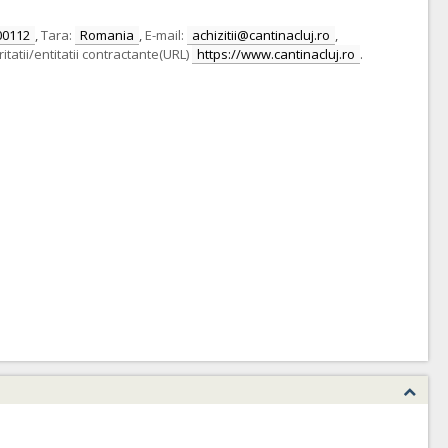
00112
,
Tara:
Romania
,
E-mail:
achizitii@cantinacluj.ro
,
tatii/entitatii contractante(URL)
https://www.cantinacluj.ro
.