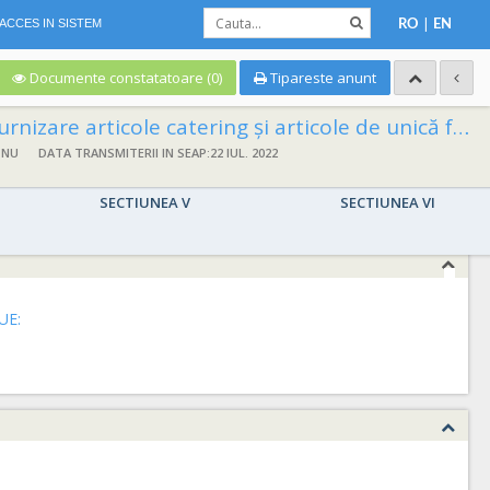
|
ACCES IN SISTEM
RO
EN
Documente constatatoare (0)
Tipareste anunt
urnizare articole catering și articole de unică folosință
 NU
DATA TRANSMITERII IN SEAP:22 IUL. 2022
SECTIUNEA V
SECTIUNEA VI
UE: