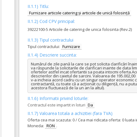
II.1.1) Titlu:
Furnizare articole catering și articole de unică folosință
II.1.2) Cod CPV principal:
39222100-5 Articole de catering de unica folosinta (Rev.2)
II.1.3) Tipul contractului
Tipul contractului:
Furnizare
II.1.4) Descriere succinta:
Numărul de zile pană la care se pot solicita clarificări îna
va răspunde la solicitarile de clarificari inainte de data l
ofertelor astfel incat ofertantii sa poata intocmi oferta.
descrierilor din caietul de sarcini. Valoarea de 195.002,0
v-a incheia acord cadru cu un singur operator economic cl
contractantă, cu toate că a acționat cu diligență, nu a pu
acestora fluctuează de la un an la altul).
II.1.6) Informatii privind loturile:
Contractul este impartit in loturi
Da
II.1.7) Valoarea totala a achizitiei (fara TVA)
Oferta cea mai scazuta: 0 / Cea mai ridicata oferta: 0 luata
Moneda:
RON
.