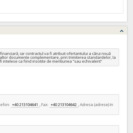
d cadru min. 1500 buc, max. 1800 buc.
ANULAT
ractului (conform HG NR.342/2022)
anciară, iar contractul va fi atribuit ofertantului a cărui nouă 
au altor documente complementare, prin trimiterea standardelor, la 
 800 buc, acord cadru min. 2000 buc, max. 2500 buc.
fi intelese ca fiind insotite de mentiunea ”sau echivalent”
ANULAT
ractului (conform HG NR.342/2022)
lefon:
+40 213104641
,
Fax:
+40 213104642
,
Adresa (adrese) In
00 buc, max. 5500 buc.
ANULAT