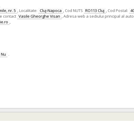
A
ile, nr. 5
,
Localitate:
Cluj-Napoca
,
Cod NUTS
RO113 Cluj
,
Cod Postal:
4
e contact
Vasile Gheorghe Visan
,
Adresa web a sediului principal al autori
ie.ro
,
Nu
.