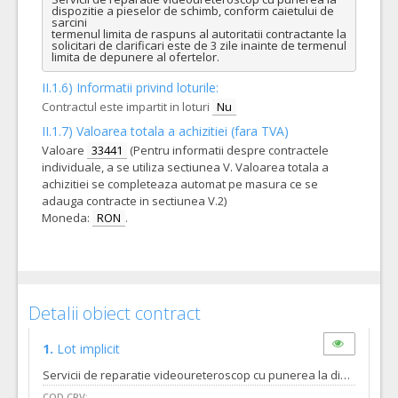
dispozitie a pieselor de schimb, conform caietului de 
sarcini

termenul limita de raspuns al autoritatii contractante la 
solicitari de clarificari este de 3 zile inainte de termenul 
limita de depunere al ofertelor.
II.1.6) Informatii privind loturile:
Contractul este impartit in loturi
Nu
II.1.7) Valoarea totala a achizitiei (fara TVA)
Valoare
33441
(Pentru informatii despre contractele
individuale, a se utiliza sectiunea V. Valoarea totala a
achizitiei se completeaza automat pe masura ce se
adauga contracte in sectiunea V.2)
Moneda:
RON
.
Detalii obiect contract
1.
Lot implicit
Servicii de reparatie videoureteroscop cu punerea la dispozitie a pieselor de schimb, conform caietului de sarcini
COD CPV: