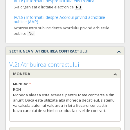
IV.1.6) Informatii despre licitatia electronica
S-a organizat o licitatie electronica
Nu
IV.1.8) Informatii despre Acordul privind achizitiile
publice (AAP)
Achizitia intra sub incidenta Acordului privind achizitiile
publice
Nu
SECTIUNEA V: ATRIBUIREA CONTRACTULUI
V.2) Atribuirea contractului
MONEDA
MONEDA:
RON
Moneda aleasa este aceeasi pentru toate contractele din
anunt. Daca este utilizata alta moneda decat leul, sistemul
va calcula automat valoarea in lei a fiecarui contract in
baza cursului de schimb introdus la nivel de contract.