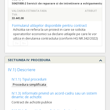
50421000-2 Servicii de reparare si de intretinere a echipamentului m
VALOAREA ESTIMATA FARA
ATRIBUIT
TVA:
33.441,00
Formularul utilajelor disponibile pentru contract
Achizitia se refera la un proiect in care se solicita
operatorilor economici sa declare utilajele pe care le vor
utliza in derularea contractului (conform HG NR.342/2022)
Da
Nu
SECTIUNEA IV: PROCEDURA
IV.1) Descriere
IV.1.1) Tipul procedurii
Procedura simplificata
IV.1.3) Informatii privind un acord-cadru sau un sistem
dinamic de achizitii:
Contract de achizitii publice