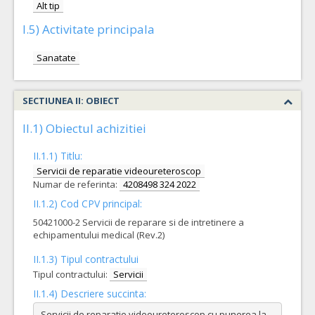
Alt tip
I.5) Activitate principala
Sanatate
SECTIUNEA II: OBIECT
II.1) Obiectul achizitiei
II.1.1) Titlu:
Servicii de reparatie videoureteroscop
Numar de referinta:
4208498 324 2022
II.1.2) Cod CPV principal:
50421000-2 Servicii de reparare si de intretinere a
echipamentului medical (Rev.2)
II.1.3) Tipul contractului
Tipul contractului:
Servicii
II.1.4) Descriere succinta:
Servicii de reparatie videoureteroscop cu punerea la 