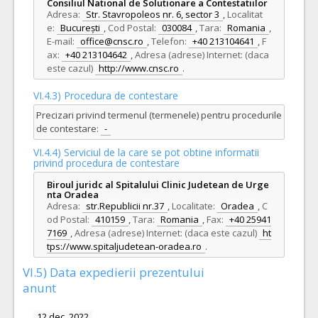
Consiliul National de Solutionare a Contestatiilor
Adresa:
Str. Stavropoleos nr. 6, sector 3
,
Localitat
e:
București
,
Cod Postal:
030084
,
Tara:
Romania
,
E-mail:
office@cnsc.ro
,
Telefon:
+40 213104641
,
F
ax:
+40 213104642
,
Adresa (adrese) Internet: (daca
este cazul)
http://www.cnsc.ro
.
VI.4.3) Procedura de contestare
Precizari privind termenul (termenele) pentru procedurile
de contestare:
-
VI.4.4) Serviciul de la care se pot obtine informatii
privind procedura de contestare
Biroul juridc al Spitalului Clinic Judetean de Urge
nta Oradea
Adresa:
str.Republicii nr.37
,
Localitate:
Oradea
,
C
od Postal:
410159
,
Tara:
Romania
,
Fax:
+40 25941
7169
,
Adresa (adrese) Internet: (daca este cazul)
ht
tps://www.spitaljudetean-oradea.ro
.
VI.5) Data expedierii prezentului
anunt
12 dec. 2022