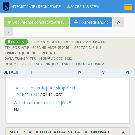
|
INREGISTRARE / RECUPERARE
ACCES IN SISTEM
RO
EN
Documente constatatoare (0)
Tipareste anunt
Achizitie atribuita prin anunturi de atribuire la anuntul simplificat
;
;
TIP PROCEDURA: PROCEDURA SIMPLIFICATA
PUBLICAT
TIP LEGISLATIE: LEGEA NR. 98/23.05.2016
SECTORIALE: NU
TRIMIS LA JOUE: NU
PPP: NU
DATA TRANSMITERII IN SEAP:12 DEC. 2022
DENUMIRE AC:
SPITAL CLINIC JUDETEAN DE URGENTA ORADEA
DETALII
I
II
IV
V
VI
DETALII
Anunt de participare simplificat:
SCN1116731
/
07-11-2022
Anunt cu transmitere la JOUE:
Nu
SECTIUNEA I: AUTORITATEA/ENTITATEA CONTRACTANTA