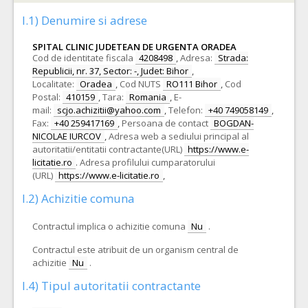
I.1) Denumire si adrese
SPITAL CLINIC JUDETEAN DE URGENTA ORADEA
Cod de identitate fiscala
4208498
,
Adresa:
Strada:
Republicii, nr. 37, Sector: -, Judet: Bihor
,
Localitate:
Oradea
,
Cod NUTS
RO111 Bihor
,
Cod
Postal:
410159
,
Tara:
Romania
,
E-
mail:
scjo.achizitii@yahoo.com
,
Telefon:
+40 749058149
,
Fax:
+40 259417169
,
Persoana de contact
BOGDAN-
NICOLAE IURCOV
,
Adresa web a sediului principal al
autoritatii/entitatii contractante(URL)
https://www.e-
licitatie.ro
.
Adresa profilului cumparatorului
(URL)
https://www.e-licitatie.ro
,
I.2) Achizitie comuna
Contractul implica o achizitie comuna
Nu
.
Contractul este atribuit de un organism central de
achizitie
Nu
.
I.4) Tipul autoritatii contractante