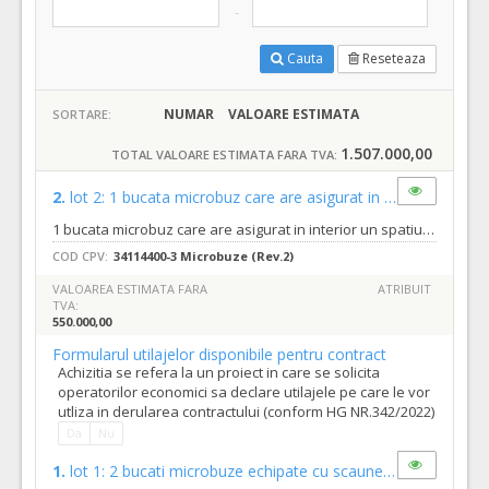
Cauta
Reseteaza
NUMAR
VALOARE ESTIMATA
SORTARE:
1.507.000,00
TOTAL VALOARE ESTIMATA FARA TVA:
2.
lot 2: 1 bucata microbuz care are asigurat in interior un spatiu special amenajat pentru carucioarele pentru persoanele cu dizabilitati, prin demontarea scaunelor din salon
1 bucata microbuz care are asigurat in interior un spatiu special amenajat pentru carucioarele pentru persoanele cu dizabilitati, prin demontarea scaunelor din salon
COD CPV:
34114400-3 Microbuze (Rev.2)
VALOAREA ESTIMATA FARA
ATRIBUIT
TVA:
550.000,00
Formularul utilajelor disponibile pentru contract
Achizitia se refera la un proiect in care se solicita
operatorilor economici sa declare utilajele pe care le vor
utliza in derularea contractului (conform HG NR.342/2022)
Da
Nu
1.
lot 1: 2 bucati microbuze echipate cu scaune pentru pasageri pe toata lungimea masinii