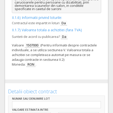
carucioarele pentru persoane cu dizabilitati, prin 
demontarea scaunelor din salon, in conditiile 
specificate in caietul de sarcini
II.1.6) Informatii privind loturile:
Contractul este impartit in loturi
Da
II.1.7) Valoarea totala a achizitiei (fara TVA)
Sunteti de acord cu publicarea?
Da
Valoare
1507000
(Pentru informatii despre contractele
individuale, a se utiliza sectiunea V. Valoarea totala a
achizitiei se completeaza automat pe masura ce se
adauga contracte in sectiunea V.2)
Moneda:
RON
.
Detalii obiect contract
NUMAR SAU DENUMIRE LOT
VALOARE ESTIMATA INTRE: