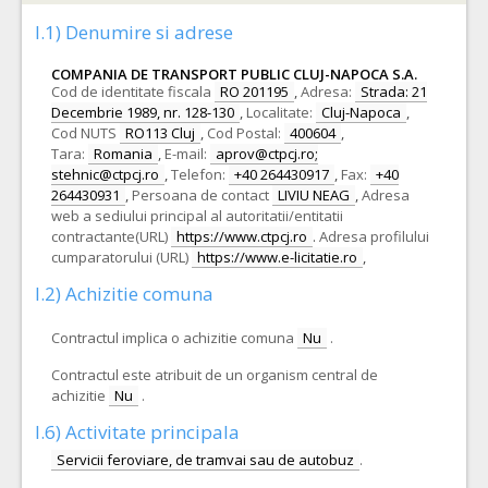
I.1) Denumire si adrese
COMPANIA DE TRANSPORT PUBLIC CLUJ-NAPOCA S.A.
Cod de identitate fiscala
RO 201195
,
Adresa:
Strada: 21
Decembrie 1989, nr. 128-130
,
Localitate:
Cluj-Napoca
,
Cod NUTS
RO113 Cluj
,
Cod Postal:
400604
,
Tara:
Romania
,
E-mail:
aprov@ctpcj.ro;
stehnic@ctpcj.ro
,
Telefon:
+40 264430917
,
Fax:
+40
264430931
,
Persoana de contact
LIVIU NEAG
,
Adresa
web a sediului principal al autoritatii/entitatii
contractante(URL)
https://www.ctpcj.ro
.
Adresa profilului
cumparatorului (URL)
https://www.e-licitatie.ro
,
I.2) Achizitie comuna
Contractul implica o achizitie comuna
Nu
.
Contractul este atribuit de un organism central de
achizitie
Nu
.
I.6) Activitate principala
Servicii feroviare, de tramvai sau de autobuz
.