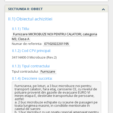
SECTIUNEA II: OBIECT
II.1) Obiectul achizitiei
II.1.1) Titlu:
Furnizare MICROBUZE NOI PENTRU CALATORI, categoria
M3, Clasa A
Numar de referinta:
07102022201195
II.1.2) Cod CPV principal:
34114400-3 Microbuze (Rev.2)
II.1.3) Tipul contractului
Tipul contractului:
Furnizare
II.1.4) Descriere succinta:
Furnizarea, pe loturi, a 3 buc microbuze noi pentru 
transport calatori, fara etaj, caroserie CE, cu nivelul de 
poluare provenit din gazele de evacuare EURO VI 
minim etapa E, destinate transportului de persoane, 
astfel:

a. 2 buc microbuze echipate cu scaune de pasageri pe 
toata lungimea masinii, in conditiile mentionate in 
caietul de sarcini 

b. 1 buc microbuz cu un spatiu special amenajat pentru 