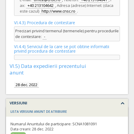
ax:
+40 213104642
,
Adresa (adrese) Internet: (daca
este cazul)
http://www.cnsc.ro
.
VI.4.3) Procedura de contestare
Precizari privind termenul (termenele) pentru procedurile
de contestare:
-
VI.4.4) Serviciul de la care se pot obtine informatii
privind procedura de contestare
VI.5) Data expedierii prezentului
anunt
28 dec. 2022
VERSIUNI
LISTA VERSIUNI ANUNT DE ATRIBUIRE
Numarul Anuntului de participare:
SCNA1081091
Data crearii:
28 dec. 2022