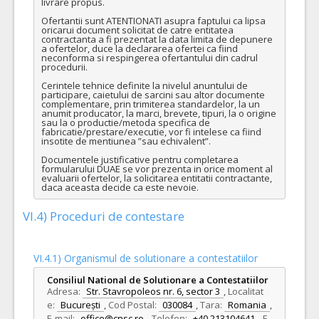
livrare propus.

Ofertantii sunt ATENTIONATI asupra faptului ca lipsa 
oricarui document solicitat de catre entitatea 
contractanta a fi prezentat la data limita de depunere 
a ofertelor, duce la declararea ofertei ca fiind 
neconforma si respingerea ofertantului din cadrul 
procedurii. 

Cerintele tehnice definite la nivelul anuntului de 
participare, caietului de sarcini sau altor documente 
complementare, prin trimiterea standardelor, la un 
anumit producator, la marci, brevete, tipuri, la o origine 
sau la o productie/metoda specifica de 
fabricatie/prestare/executie, vor fi intelese ca fiind 
insotite de mentiunea ”sau echivalent”.

Documentele justificative pentru completarea 
formularului DUAE se vor prezenta in orice moment al 
evaluarii ofertelor, la solicitarea entitatii contractante, 
daca aceasta decide ca este nevoie.
VI.4) Proceduri de contestare
VI.4.1) Organismul de solutionare a contestatiilor
Consiliul National de Solutionare a Contestatiilor
Adresa:
Str. Stavropoleos nr. 6, sector 3
,
Localitat
e:
București
,
Cod Postal:
030084
,
Tara:
Romania
,
E-mail:
office@cnsc.ro
,
Telefon:
+40 213104641
,
F