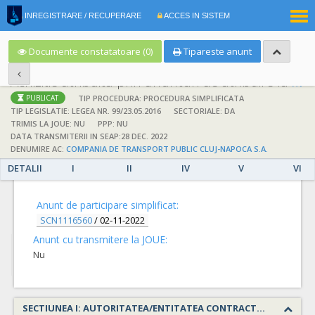
|
INREGISTRARE / RECUPERARE
ACCES IN SISTEM
RO
EN
Documente constatatoare (0)
Tipareste anunt
Achizitie atribuita prin anunturi de atribuire la anuntul simplificat
;
;
TIP PROCEDURA: PROCEDURA SIMPLIFICATA
PUBLICAT
TIP LEGISLATIE: LEGEA NR. 99/23.05.2016
SECTORIALE: DA
TRIMIS LA JOUE: NU
PPP: NU
DATA TRANSMITERII IN SEAP:28 DEC. 2022
DENUMIRE AC:
COMPANIA DE TRANSPORT PUBLIC CLUJ-NAPOCA S.A.
DETALII
I
II
IV
V
VI
DETALII
Anunt de participare simplificat:
SCN1116560
/
02-11-2022
Anunt cu transmitere la JOUE:
Nu
SECTIUNEA I: AUTORITATEA/ENTITATEA CONTRACTANTA