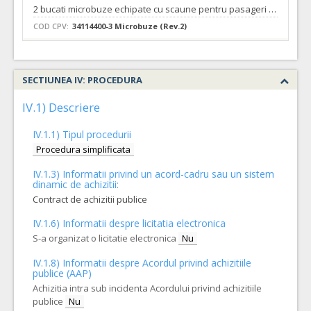
2 bucati microbuze echipate cu scaune pentru pasageri pe toata lungimea masinii
COD CPV:
34114400-3 Microbuze (Rev.2)
VALOAREA ESTIMATA FARA
ATRIBUIT
TVA:
957.000,00
SECTIUNEA IV: PROCEDURA
Formularul utilajelor disponibile pentru contract
Achizitia se refera la un proiect in care se solicita
IV.1) Descriere
operatorilor economici sa declare utilajele pe care le vor
utliza in derularea contractului (conform HG NR.342/2022)
IV.1.1) Tipul procedurii
Da
Nu
Procedura simplificata
IV.1.3) Informatii privind un acord-cadru sau un sistem
dinamic de achizitii:
Contract de achizitii publice
IV.1.6) Informatii despre licitatia electronica
S-a organizat o licitatie electronica
Nu
IV.1.8) Informatii despre Acordul privind achizitiile
publice (AAP)
Achizitia intra sub incidenta Acordului privind achizitiile
publice
Nu