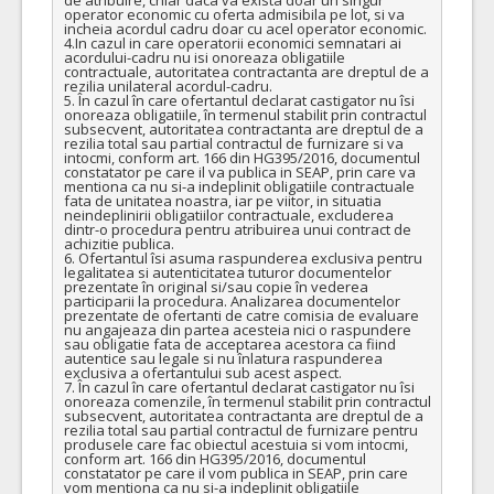
operator economic cu oferta admisibila pe lot, si va 
incheia acordul cadru doar cu acel operator economic.

4.In cazul in care operatorii economici semnatari ai 
acordului-cadru nu isi onoreaza obligatiile 
contractuale, autoritatea contractanta are dreptul de a 
rezilia unilateral acordul-cadru.

5. În cazul în care ofertantul declarat castigator nu îsi 
onoreaza obligatiile, în termenul stabilit prin contractul 
subsecvent, autoritatea contractanta are dreptul de a 
rezilia total sau partial contractul de furnizare si va 
intocmi, conform art. 166 din HG395/2016, documentul 
constatator pe care il va publica in SEAP, prin care va 
mentiona ca nu si-a indeplinit obligatiile contractuale 
fata de unitatea noastra, iar pe viitor, in situatia 
neindeplinirii obligatiilor contractuale, excluderea 
dintr-o procedura pentru atribuirea unui contract de 
achizitie publica.

6. Ofertantul îsi asuma raspunderea exclusiva pentru 
legalitatea si autenticitatea tuturor documentelor 
prezentate în original si/sau copie în vederea 
participarii la procedura. Analizarea documentelor 
prezentate de ofertanti de catre comisia de evaluare 
nu angajeaza din partea acesteia nici o raspundere 
sau obligatie fata de acceptarea acestora ca fiind 
autentice sau legale si nu înlatura raspunderea 
exclusiva a ofertantului sub acest aspect.

7. În cazul în care ofertantul declarat castigator nu îsi 
onoreaza comenzile, în termenul stabilit prin contractul 
subsecvent, autoritatea contractanta are dreptul de a 
rezilia total sau partial contractul de furnizare pentru 
produsele care fac obiectul acestuia si vom intocmi, 
conform art. 166 din HG395/2016, documentul 
constatator pe care il vom publica in SEAP, prin care 
vom mentiona ca nu si-a indeplinit obligatiile 