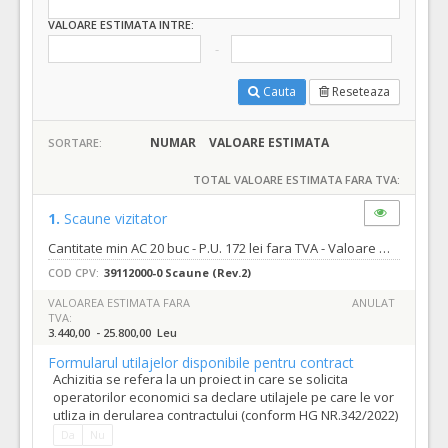
VALOARE ESTIMATA INTRE:
Cauta
Reseteaza
NUMAR
VALOARE ESTIMATA
SORTARE:
TOTAL VALOARE ESTIMATA FARA TVA:
1.
Scaune vizitator
Cantitate min AC 20 buc - P.U. 172 lei fara TVA - Valoare min AC - 3440 lei fara TVA Cantitate max AC 150 buc - P.U. 172 lei fara TVA - Valoare max AC -25800 lei fara TVA Cantitate min CS 10 buc - P.U. 172 lei fara TVA - Valoare min CS - 1720 lei fara TVA Cantitate max CS 50 buc - P.U. 172 lei fara TVA - Valoare max CS - 8600 lei fara TVA
COD CPV:
39112000-0 Scaune (Rev.2)
VALOAREA ESTIMATA FARA
ANULAT
TVA:
3.440,00 - 25.800,00 Leu
Formularul utilajelor disponibile pentru contract
Achizitia se refera la un proiect in care se solicita
operatorilor economici sa declare utilajele pe care le vor
utliza in derularea contractului (conform HG NR.342/2022)
Da
Nu