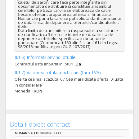
caietul de sarcini care face parte integranta din 
documentatia de atribuire si constituie ansamblul 
cerintelor pe baza carora se elaboreaza de catre 
fiecare ofertant propunerea tehnica si financiara.

Numar zile pana la care se pot solicita clarificari inainte 
de data limita de depunere a ofertelor/candidaturilor: 
6 zile.

Data limita de transmitere a raspunsului la solicitarile 
de clarificari: cu 3 (trei) zile inainte de data limita de 
depunere a ofertelor specificata in anuntul de 
participare.(Conform art.160 alin.2 si art.161 din Legea 
98/2016 modificate prin OUG 107/2017)
II.1.6) Informatii privind loturile:
Contractul este impartit in loturi
Da
II.1.7) Valoarea totala a achizitiei (fara TVA)
Oferta cea mai scazuta: 0 / Cea mai ridicata oferta: 0 luata
in considerare
Moneda:
RON
.
Detalii obiect contract
NUMAR SAU DENUMIRE LOT