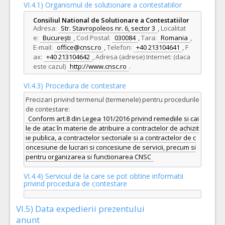
VI.4.1) Organismul de solutionare a contestatiilor
Consiliul National de Solutionare a Contestatiilor
Adresa:
Str. Stavropoleos nr. 6, sector 3
,
Localitat
e:
București
,
Cod Postal:
030084
,
Tara:
Romania
,
E-mail:
office@cnsc.ro
,
Telefon:
+40 213104641
,
F
ax:
+40 213104642
,
Adresa (adrese) Internet: (daca
este cazul)
http://www.cnsc.ro
.
VI.4.3) Procedura de contestare
Precizari privind termenul (termenele) pentru procedurile
de contestare:
Conform art.8 din Legea 101/2016 privind remediile si cai
le de atac în materie de atribuire a contractelor de achizit
ie publica, a contractelor sectoriale si a contractelor de c
oncesiune de lucrari si concesiune de servicii, precum si
pentru organizarea si functionarea CNSC
VI.4.4) Serviciul de la care se pot obtine informatii
privind procedura de contestare
VI.5) Data expedierii prezentului
anunt