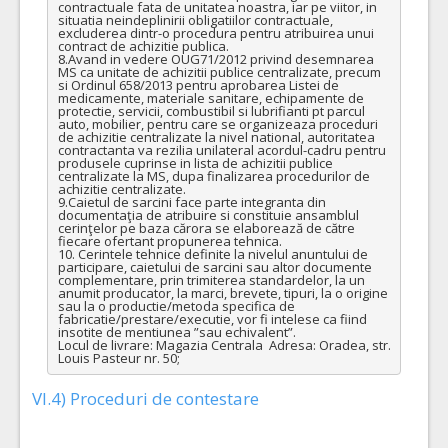
contractuale fata de unitatea noastra, iar pe viitor, in 
situatia neindeplinirii obligatiilor contractuale, 
excluderea dintr-o procedura pentru atribuirea unui 
contract de achizitie publica.

8.Avand in vedere OUG71/2012 privind desemnarea 
MS ca unitate de achizitii publice centralizate, precum 
si Ordinul 658/2013 pentru aprobarea Listei de 
medicamente, materiale sanitare, echipamente de 
protectie, servicii, combustibil si lubrifianti pt parcul 
auto, mobilier, pentru care se organizeaza proceduri 
de achizitie centralizate la nivel national, autoritatea 
contractanta va rezilia unilateral acordul-cadru pentru 
produsele cuprinse in lista de achizitii publice 
centralizate la MS, dupa finalizarea procedurilor de 
achizitie centralizate.

9.Caietul de sarcini face parte integranta din 
documentaţia de atribuire si constituie ansamblul 
cerinţelor pe baza cărora se elaborează de către 
fiecare ofertant propunerea tehnica.

10. Cerintele tehnice definite la nivelul anuntului de 
participare, caietului de sarcini sau altor documente 
complementare, prin trimiterea standardelor, la un 
anumit producator, la marci, brevete, tipuri, la o origine 
sau la o productie/metoda specifica de 
fabricatie/prestare/executie, vor fi intelese ca fiind 
insotite de mentiunea ”sau echivalent”.

Locul de livrare: Magazia Centrala  Adresa: Oradea, str. 
Louis Pasteur nr. 50;
VI.4) Proceduri de contestare