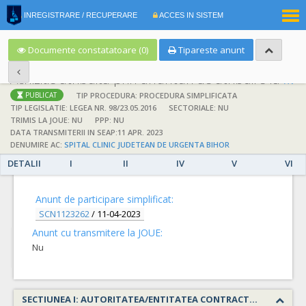
|
INREGISTRARE / RECUPERARE
ACCES IN SISTEM
RO
EN
Documente constatatoare (0)
Tipareste anunt
Achizitie atribuita prin anunturi de atribuire la anuntul simplificat
;
;
TIP PROCEDURA: PROCEDURA SIMPLIFICATA
PUBLICAT
TIP LEGISLATIE: LEGEA NR. 98/23.05.2016
SECTORIALE: NU
TRIMIS LA JOUE: NU
PPP: NU
DATA TRANSMITERII IN SEAP:11 APR. 2023
DENUMIRE AC:
SPITAL CLINIC JUDETEAN DE URGENTA BIHOR
DETALII
I
II
IV
V
VI
DETALII
Anunt de participare simplificat:
SCN1123262
/
11-04-2023
Anunt cu transmitere la JOUE:
Nu
SECTIUNEA I: AUTORITATEA/ENTITATEA CONTRACTANTA