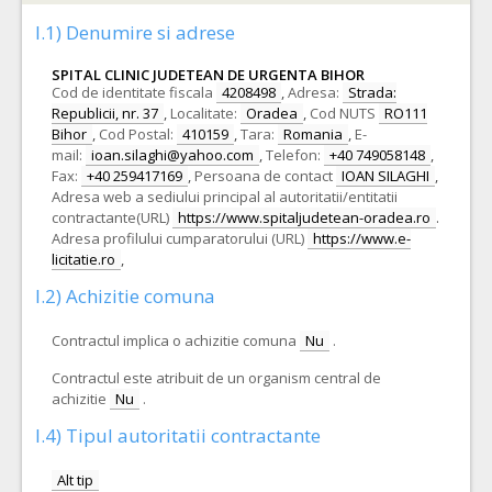
I.1) Denumire si adrese
SPITAL CLINIC JUDETEAN DE URGENTA BIHOR
Cod de identitate fiscala
4208498
,
Adresa:
Strada:
Republicii, nr. 37
,
Localitate:
Oradea
,
Cod NUTS
RO111
Bihor
,
Cod Postal:
410159
,
Tara:
Romania
,
E-
mail:
ioan.silaghi@yahoo.com
,
Telefon:
+40 749058148
,
Fax:
+40 259417169
,
Persoana de contact
IOAN SILAGHI
,
Adresa web a sediului principal al autoritatii/entitatii
contractante(URL)
https://www.spitaljudetean-oradea.ro
.
Adresa profilului cumparatorului (URL)
https://www.e-
licitatie.ro
,
I.2) Achizitie comuna
Contractul implica o achizitie comuna
Nu
.
Contractul este atribuit de un organism central de
achizitie
Nu
.
I.4) Tipul autoritatii contractante
Alt tip