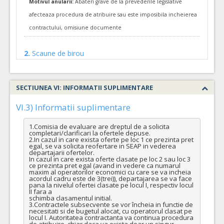
Motivul anularii:
Abateri grave de la prevederile legislative
afecteaza procedura de atribuire sau este imposibila incheierea
contractului, omisiune documente
2.
Scaune de birou
Data anularii:
11.04.2023
Motivul anularii:
Abateri grave de la prevederile legislative
SECTIUNEA VI: INFORMATII SUPLIMENTARE
afecteaza procedura de atribuire sau este imposibila incheierea
VI.3) Informatii suplimentare
contractului, omisiune documente
1.Comisia de evaluare are dreptul de a solicita 
1.
Scaune vizitator
completari/clarificari la ofertele depuse.

2.In cazul in care exista oferte pe loc 1 ce prezinta pret 
egal, se va solicita reofertare in SEAP in vederea 
Data anularii:
11.04.2023
departajarii ofertelor.

In cazul in care exista oferte clasate pe loc 2 sau loc 3 
Motivul anularii:
Abateri grave de la prevederile legislative
ce prezinta pret egal (avand in vedere ca numarul 
maxim al operatorilor economici cu care se va incheia 
afecteaza procedura de atribuire sau este imposibila incheierea
acordul cadru este de 3(trei)), departajarea se va face 
pana la nivelul ofertei clasate pe locul I, respectiv locul 
contractului, omisiune documente
II fara a

schimba clasamentul initial.

3.Contractele subsecvente se vor încheia in functie de 
necesitati si de bugetul alocat, cu operatorul clasat pe 
locul I. Autoritatea contractanta va continua procedura 
de atribuire, chiar daca va exista doar un singur 