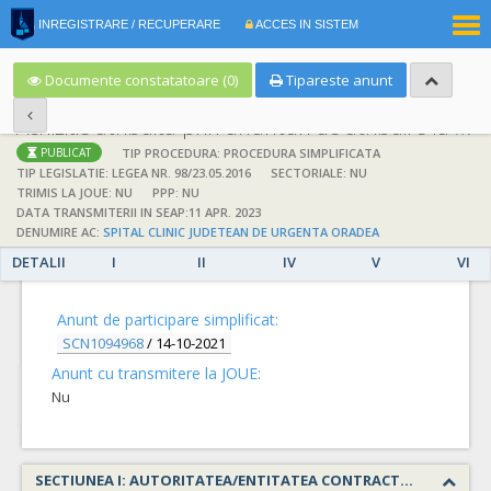
|
INREGISTRARE / RECUPERARE
ACCES IN SISTEM
RO
EN
Documente constatatoare (0)
Tipareste anunt
Achizitie atribuita prin anunturi de atribuire la anuntul simplificat
;
;
TIP PROCEDURA: PROCEDURA SIMPLIFICATA
PUBLICAT
TIP LEGISLATIE: LEGEA NR. 98/23.05.2016
SECTORIALE: NU
TRIMIS LA JOUE: NU
PPP: NU
DATA TRANSMITERII IN SEAP:11 APR. 2023
DENUMIRE AC:
SPITAL CLINIC JUDETEAN DE URGENTA ORADEA
DETALII
I
II
IV
V
VI
DETALII
Anunt de participare simplificat:
SCN1094968
/
14-10-2021
Anunt cu transmitere la JOUE:
Nu
SECTIUNEA I: AUTORITATEA/ENTITATEA CONTRACTANTA