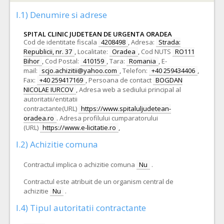
I.1) Denumire si adrese
SPITAL CLINIC JUDETEAN DE URGENTA ORADEA
Cod de identitate fiscala
4208498
,
Adresa:
Strada:
Republicii, nr. 37
,
Localitate:
Oradea
,
Cod NUTS
RO111
Bihor
,
Cod Postal:
410159
,
Tara:
Romania
,
E-
mail:
scjo.achizitii@yahoo.com
,
Telefon:
+40 259434406
,
Fax:
+40 259417169
,
Persoana de contact
BOGDAN
NICOLAE IURCOV
,
Adresa web a sediului principal al
autoritatii/entitatii
contractante(URL)
https://www.spitaluljudetean-
oradea.ro
.
Adresa profilului cumparatorului
(URL)
https://www.e-licitatie.ro
,
I.2) Achizitie comuna
Contractul implica o achizitie comuna
Nu
.
Contractul este atribuit de un organism central de
achizitie
Nu
.
I.4) Tipul autoritatii contractante