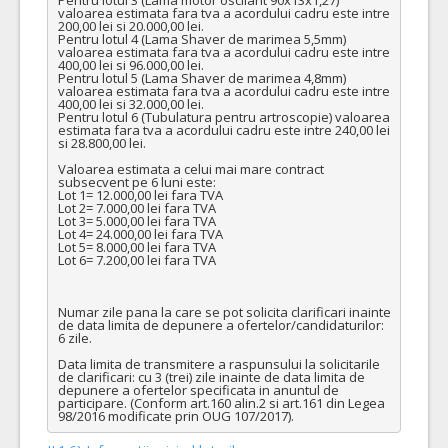
valoarea estimata fara tva a acordului cadru este intre 
200,00 lei si 20.000,00 lei.

Pentru lotul 4 (Lama Shaver de marimea 5,5mm) 
valoarea estimata fara tva a acordului cadru este intre 
400,00 lei si 96.000,00 lei.

Pentru lotul 5 (Lama Shaver de marimea 4,8mm) 
valoarea estimata fara tva a acordului cadru este intre 
400,00 lei si 32.000,00 lei.

Pentru lotul 6 (Tubulatura pentru artroscopie) valoarea 
estimata fara tva a acordului cadru este intre 240,00 lei 
si 28.800,00 lei.

Valoarea estimata a celui mai mare contract 
subsecvent pe 6 luni este:  

Lot 1= 12.000,00 lei fara TVA 

Lot 2= 7.000,00 lei fara TVA 

Lot 3= 5.000,00 lei fara TVA 

Lot 4= 24.000,00 lei fara TVA

Lot 5= 8.000,00 lei fara TVA

Lot 6= 7.200,00 lei fara TVA

Numar zile pana la care se pot solicita clarificari inainte 
de data limita de depunere a ofertelor/candidaturilor: 
6 zile.

Data limita de transmitere a raspunsului la solicitarile 
de clarificari: cu 3 (trei) zile inainte de data limita de 
depunere a ofertelor specificata in anuntul de 
participare. (Conform art.160 alin.2 si art.161 din Legea 
98/2016 modificate prin OUG 107/2017).