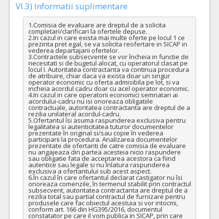
VI.3) Informatii suplimentare
1.Comisia de evaluare are dreptul de a solicita 
completari/clarificari la ofertele depuse.

2.In cazul in care exista mai multe oferte pe locul 1 ce 
prezinta pret egal, se va solicita reofertare in SICAP in 
vederea departajarii ofertelor.

3.Contractele subsecvente se vor încheia in functie de 
necesitati si de bugetul alocat, cu operatorul clasat pe 
locul I. Autoritatea contractanta va continua procedura 
de atribuire, chiar daca va exista doar un singur 
operator economic cu oferta admisibila pe lot, si va 
incheia acordul cadru doar cu acel operator economic.

4.In cazul in care operatorii economici semnatari ai 
acordului-cadru nu isi onoreaza obligatiile 
contractuale, autoritatea contractanta are dreptul de a 
rezilia unilateral acordul-cadru.

5.Ofertantul îsi asuma raspunderea exclusiva pentru 
legalitatea si autenticitatea tuturor documentelor 
prezentate în original si/sau copie în vederea 
participarii la procedura. Analizarea documentelor 
prezentate de ofertanti de catre comisia de evaluare 
nu angajeaza din partea acesteia nicio raspundere 
sau obligatie fata de acceptarea acestora ca fiind 
autentice sau legale si nu înlatura raspunderea 
exclusiva a ofertantului sub acest aspect.

6.În cazul în care ofertantul declarat castigator nu îsi 
onoreaza comenzile, în termenul stabilit prin contractul 
subsecvent, autoritatea contractanta are dreptul de a 
rezilia total sau partial contractul de furnizare pentru 
produsele care fac obiectul acestuia si vor intocmi, 
conform art. 166 din HG395/2016, documentul 
constatator pe care il vom publica in SICAP, prin care 