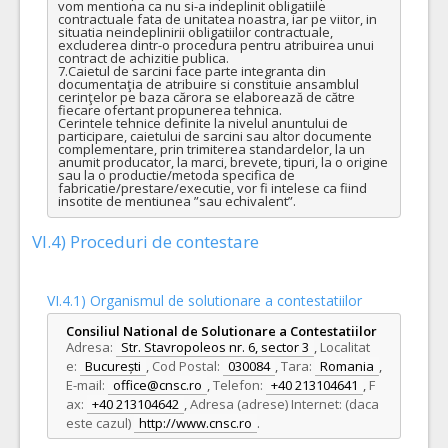
vom mentiona ca nu si-a indeplinit obligatiile 
contractuale fata de unitatea noastra, iar pe viitor, in 
situatia neindeplinirii obligatiilor contractuale, 
excluderea dintr-o procedura pentru atribuirea unui 
contract de achizitie publica.

7.Caietul de sarcini face parte integranta din 
documentaţia de atribuire si constituie ansamblul 
cerinţelor pe baza cărora se elaborează de către 
fiecare ofertant propunerea tehnica.

Cerintele tehnice definite la nivelul anuntului de 
participare, caietului de sarcini sau altor documente 
complementare, prin trimiterea standardelor, la un 
anumit producator, la marci, brevete, tipuri, la o origine 
sau la o productie/metoda specifica de 
fabricatie/prestare/executie, vor fi intelese ca fiind 
insotite de mentiunea ”sau echivalent”.
VI.4) Proceduri de contestare
VI.4.1) Organismul de solutionare a contestatiilor
Consiliul National de Solutionare a Contestatiilor
Adresa:
Str. Stavropoleos nr. 6, sector 3
,
Localitat
e:
București
,
Cod Postal:
030084
,
Tara:
Romania
,
E-mail:
office@cnsc.ro
,
Telefon:
+40 213104641
,
F
ax:
+40 213104642
,
Adresa (adrese) Internet: (daca
este cazul)
http://www.cnsc.ro
.