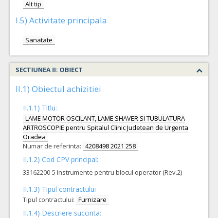
Alt tip
I.5) Activitate principala
Sanatate
SECTIUNEA II: OBIECT
II.1) Obiectul achizitiei
II.1.1) Titlu:
LAME MOTOR OSCILANT, LAME SHAVER SI TUBULATURA
ARTROSCOPIE pentru Spitalul Clinic Judetean de Urgenta
Oradea
Numar de referinta:
4208498 2021 258
II.1.2) Cod CPV principal:
33162200-5 Instrumente pentru blocul operator (Rev.2)
II.1.3) Tipul contractului
Tipul contractului:
Furnizare
II.1.4) Descriere succinta: