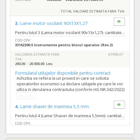
TOTAL VALOARE ESTIMATA FARA TVA:
3.
Lame motor oscilant 90X13X1,27
Pentru lotul 3 (Lama motor oscilant 90x13x1,27)- cantitate minima- 1 buc- cantitate maxima- 100 buc. Pentru lotul 3 (Lama motor oscilant 90x13x1,27) valoarea estimata fara tva a acordului cadru este intre 200,00 lei si 20.000,00 lei. Valoarea estimata a celui mai mare contract subsecvent pe 6 luni este: Lot 3= 5.000,00 lei fara TVA
COD CPV:
33162200-5 Instrumente pentru blocul operator (Rev.2)
VALOAREA ESTIMATA FARA
ATRIBUIT
TVA:
200,00 - 20.000,00 Leu
Formularul utilajelor disponibile pentru contract
Achizitia se refera la un proiect in care se solicita
operatorilor economici sa declare utilajele pe care le vor
utliza in derularea contractului (conform HG NR.342/2022)
Da
Nu
4.
Lame shaver de marimea 5,5 mm
Pentru lotul 4 (Lame Shaver de marimea 5,5mm)- cantitate minima -1 buc- cantitate maxima- 240 buc Pentru lotul 4 (Lama Shaver de marimea 5,5mm) valoarea estimata fara tva a acordului cadru este intre 400,00 lei si 96.000,00 lei. Valoarea estimata a celui mai mare contract subsecvent pe 6 luni este: Lot 4= 24.000,00 lei fara TVA
COD CPV:
33162200-5 Instrumente pentru blocul operator (Rev.2)
VALOAREA ESTIMATA FARA
ATRIBUIT