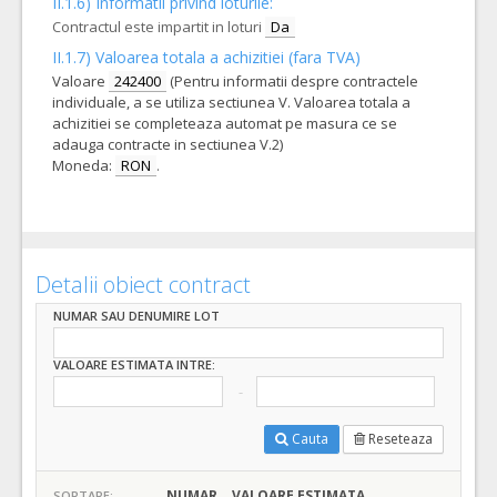
II.1.6) Informatii privind loturile:
Contractul este impartit in loturi
Da
II.1.7) Valoarea totala a achizitiei (fara TVA)
Valoare
242400
(Pentru informatii despre contractele
individuale, a se utiliza sectiunea V. Valoarea totala a
achizitiei se completeaza automat pe masura ce se
adauga contracte in sectiunea V.2)
Moneda:
RON
.
Detalii obiect contract
NUMAR SAU DENUMIRE LOT
VALOARE ESTIMATA INTRE:
Cauta
Reseteaza
NUMAR
VALOARE ESTIMATA
SORTARE: