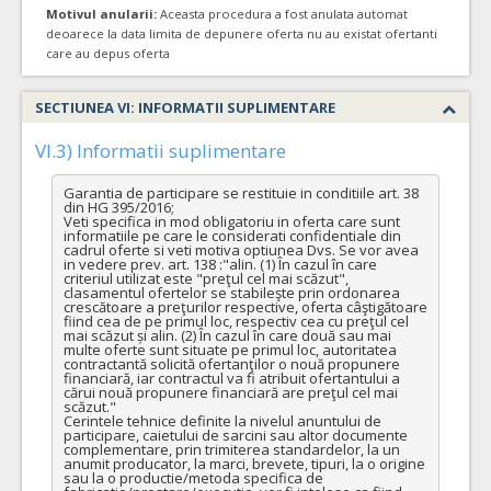
Motivul anularii:
Aceasta procedura a fost anulata automat
deoarece la data limita de depunere oferta nu au existat ofertanti
care au depus oferta
SECTIUNEA VI: INFORMATII SUPLIMENTARE
VI.3) Informatii suplimentare
Garantia de participare se restituie in conditiile art. 38 
din HG 395/2016;

Veti specifica in mod obligatoriu in oferta care sunt 
informatiile pe care le considerati confidentiale din 
cadrul oferte si veti motiva optiunea Dvs. Se vor avea 
in vedere prev. art. 138 :"alin. (1) În cazul în care 
criteriul utilizat este "preţul cel mai scăzut", 
clasamentul ofertelor se stabileşte prin ordonarea 
crescătoare a preţurilor respective, oferta câştigătoare 
fiind cea de pe primul loc, respectiv cea cu preţul cel 
mai scăzut și alin. (2) În cazul în care două sau mai 
multe oferte sunt situate pe primul loc, autoritatea 
contractantă solicită ofertanţilor o nouă propunere 
financiară, iar contractul va fi atribuit ofertantului a 
cărui nouă propunere financiară are preţul cel mai 
scăzut."

Cerintele tehnice definite la nivelul anuntului de 
participare, caietului de sarcini sau altor documente 
complementare, prin trimiterea standardelor, la un 
anumit producator, la marci, brevete, tipuri, la o origine 
sau la o productie/metoda specifica de 