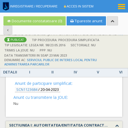
|
INREGISTRARE / RECUPERARE
ACCES IN SISTEM
RO
EN
Documente constatatoare (0)
Tipareste anunt
Achizitie atribuita prin anunturi de atribuire la anuntul simplificat
;
;
TIP PROCEDURA: PROCEDURA SIMPLIFICATA
PUBLICAT
TIP LEGISLATIE: LEGEA NR. 98/23.05.2016
SECTORIALE: NU
TRIMIS LA JOUE: NU
PPP: NU
DATA TRANSMITERII IN SEAP:23 MAI 2023
DENUMIRE AC:
SERVICIUL PUBLIC DE INTERES LOCAL PENTRU
ADMINISTRAREA PARCARILOR
DETALII
DETALII
I
II
IV
V
VI
Anunt de participare simplificat:
SCN1123684
/
20-04-2023
Anunt cu transmitere la JOUE:
Nu
SECTIUNEA I: AUTORITATEA/ENTITATEA CONTRACTANTA