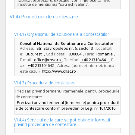
fabricatie/prestare/executie, vor fi intelese ca fiind 
insotite de mentiunea ”sau echivalent”.
VI.4) Proceduri de contestare
VI.4.1) Organismul de solutionare a contestatiilor
Consiliul National de Solutionare a Contestatiilor
Adresa:
Str. Stavropoleos nr. 6, sector 3
,
Localitat
e:
București
,
Cod Postal:
030084
,
Tara:
Romania
,
E-mail:
office@cnsc.ro
,
Telefon:
+40 213104641
,
F
ax:
+40 213104642
,
Adresa (adrese) Internet: (daca
este cazul)
http://www.cnsc.ro
.
VI.4.3) Procedura de contestare
Precizari privind termenul (termenele) pentru procedurile
de contestare:
Precizari privind termenul (termenele) pentru proceduril
e de contestare conform prevederilor Legii nr 101/2016
VI.4.4) Serviciul de la care se pot obtine informatii
privind procedura de contestare