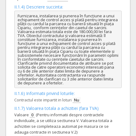
II.1.4) Descriere succinta:
Furnizarea, instalarea și punerea în funcțiune a unui 
echipament de control acces și plată pentru integrarea 
plății cu cardul la parcarea cu barieră situată în piața 
Cipariu,  conform cerințelor din caietul de sarcini.

Valoarea estimata totala este de 180.000,00 lei fara 
TVA. Obiectul contractului și valoarea estimată: îl 
constituie furnizarea, instalarea și punerea în 
funcțiune a unui echipament de control acces și plată 
pentru integrarea plății cu cardul la parcarea cu 
barieră situată în piața Cipariu cu toate elementele și 
subsistemele necesare funcționării în parametri optimi 
în conformitate cu cerințele caietului de sarcini. 
Clarificarile privind documentatia de atribuire se pot 
solicita de catre operatorii economici interesati pana 
cu 6 de zile anterior datei limita de depunere a 
ofertelor. Autoritatea contractanta va raspunde 
solicitarilor de clarificari cu 3 zile anterior datei limita 
de depunere a ofertelor.
II.1.6) Informatii privind loturile:
Contractul este impartit in loturi
Nu
II.1.7) Valoarea totala a achizitiei (fara TVA)
Valoare
0
(Pentru informatii despre contractele
individuale, a se utiliza sectiunea V. Valoarea totala a
achizitiei se completeaza automat pe masura ce se
adauga contracte in sectiunea V.2)