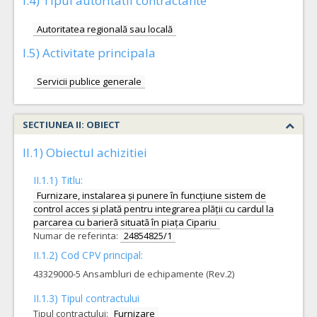
I.4) Tipul autoritatii contractante
Autoritatea regională sau locală
I.5) Activitate principala
Servicii publice generale
SECTIUNEA II: OBIECT
II.1) Obiectul achizitiei
II.1.1) Titlu:
Furnizare, instalarea și punere în funcțiune sistem de
control acces și plată pentru integrarea plății cu cardul la
parcarea cu barieră situată în piața Cipariu
Numar de referinta:
24854825/1
II.1.2) Cod CPV principal:
43329000-5 Ansambluri de echipamente (Rev.2)
II.1.3) Tipul contractului
Tipul contractului:
Furnizare