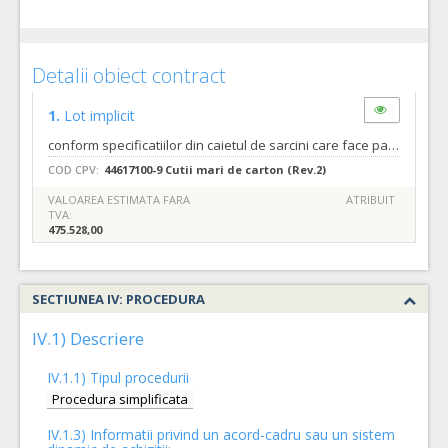
Detalii obiect contract
1.
Lot implicit
conform specificatiilor din caietul de sarcini care face parte integranta din documentatia de atribuire si constituie ansamblul cerintelor pe baza carora se elaboreaza de catre fiecare ofertant propunerea tehnica. Cantitatea totală sau domeniul (inclusiv, după caz, toate loturile şi toate opţiunile care ar putea face obiectul unui contract subsecvent) se regasesc in caietului de sarcini.
COD CPV:
44617100-9 Cutii mari de carton (Rev.2)
VALOAREA ESTIMATA FARA
ATRIBUIT
TVA:
475.528,00
SECTIUNEA IV: PROCEDURA
IV.1) Descriere
IV.1.1) Tipul procedurii
Procedura simplificata
IV.1.3) Informatii privind un acord-cadru sau un sistem