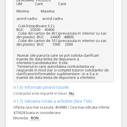
UM               Cant                  Cant

Minima              Maxima

acord cadru      acord cadru

  Cutii înțepătoare 3.2 L 	                                                                        
BUC        20200     40400

  Cutie din carton de 40 l (prevazuta in  interior cu sac 
din plastic) 	BUC	24400    48800

  Cutie din carton de 10 l (prevazuta in  interior cu sac 
din plastic) 	BUC	  1000	 2000	

 Numar zile pana la care se pot solicita clarificari 
inainte de data limita de depunere a 
ofertelor/candidaturilor: 6 zile. 

 Termenul in care autoritatea contractanta va 
raspunde in mod clar si complet tuturor solicitarilor de 
clarificare/informatiilor suplimentare : in a 3-a zi 
inainte de data limita de depunere a ofertelor.
II.1.6) Informatii privind loturile:
Contractul este impartit in loturi
Nu
II.1.7) Valoarea totala a achizitiei (fara TVA)
Oferta cea mai scazuta: 454980 / Cea mai ridicata oferta:
473628 luata in considerare
Moneda:
RON
.