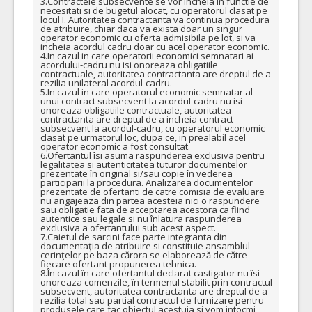
3.Contractele subsecvente se vor încheia in functie de 
necesitati si de bugetul alocat, cu operatorul clasat pe 
locul I. Autoritatea contractanta va continua procedura 
de atribuire, chiar daca va exista doar un singur 
operator economic cu oferta admisibila pe lot, si va 
incheia acordul cadru doar cu acel operator economic.

4.In cazul in care operatorii economici semnatari ai 
acordului-cadru nu isi onoreaza obligatiile 
contractuale, autoritatea contractanta are dreptul de a 
rezilia unilateral acordul-cadru.

5.In cazul in care operatorul economic semnatar al 
unui contract subsecvent la acordul-cadru nu isi 
onoreaza obligatiile contractuale, autoritatea 
contractanta are dreptul de a incheia contract 
subsecvent la acordul-cadru, cu operatorul economic 
clasat pe urmatorul loc, dupa ce, in prealabil acel 
operator economic a fost consultat.

6.Ofertantul îsi asuma raspunderea exclusiva pentru 
legalitatea si autenticitatea tuturor documentelor 
prezentate în original si/sau copie în vederea 
participarii la procedura. Analizarea documentelor 
prezentate de ofertanti de catre comisia de evaluare 
nu angajeaza din partea acesteia nici o raspundere 
sau obligatie fata de acceptarea acestora ca fiind 
autentice sau legale si nu înlatura raspunderea 
exclusiva a ofertantului sub acest aspect.

7.Caietul de sarcini face parte integranta din 
documentaţia de atribuire si constituie ansamblul 
cerinţelor pe baza cărora se elaborează de către 
fiecare ofertant propunerea tehnica.

8.În cazul în care ofertantul declarat castigator nu îsi 
onoreaza comenzile, în termenul stabilit prin contractul 
subsecvent, autoritatea contractanta are dreptul de a 
rezilia total sau partial contractul de furnizare pentru 
produsele care fac obiectul acestuia si vom intocmi, 