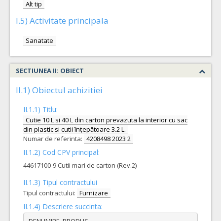
Alt tip
I.5) Activitate principala
Sanatate
SECTIUNEA II: OBIECT
II.1) Obiectul achizitiei
II.1.1) Titlu:
Cutie 10 L si 40 L din carton prevazuta la interior cu sac
din plastic si cutii înțepătoare 3.2 L.
Numar de referinta:
4208498 2023 2
II.1.2) Cod CPV principal:
44617100-9 Cutii mari de carton (Rev.2)
II.1.3) Tipul contractului
Tipul contractului:
Furnizare
II.1.4) Descriere succinta:
DENUMIRE  PRODUS                                                                                  