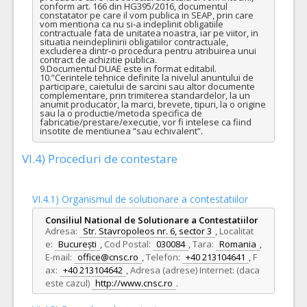
conform art. 166 din HG395/2016, documentul 
constatator pe care il vom publica in SEAP, prin care 
vom mentiona ca nu si-a indeplinit obligatiile 
contractuale fata de unitatea noastra, iar pe viitor, in 
situatia neindeplinirii obligatiilor contractuale, 
excluderea dintr-o procedura pentru atribuirea unui 
contract de achizitie publica.

9.Documentul DUAE este in format editabil.

10.”Cerintele tehnice definite la nivelul anuntului de 
participare, caietului de sarcini sau altor documente 
complementare, prin trimiterea standardelor, la un 
anumit producator, la marci, brevete, tipuri, la o origine 
sau la o productie/metoda specifica de 
fabricatie/prestare/executie, vor fi intelese ca fiind 
insotite de mentiunea ”sau echivalent”.
VI.4) Proceduri de contestare
VI.4.1) Organismul de solutionare a contestatiilor
Consiliul National de Solutionare a Contestatiilor
Adresa:
Str. Stavropoleos nr. 6, sector 3
,
Localitat
e:
București
,
Cod Postal:
030084
,
Tara:
Romania
,
E-mail:
office@cnsc.ro
,
Telefon:
+40 213104641
,
F
ax:
+40 213104642
,
Adresa (adrese) Internet: (daca
este cazul)
http://www.cnsc.ro
.