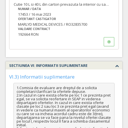
Cutie 10 L si 40 L din carton prevazuta la interior cu sac din plastic si Cutii înțepătoare 3.2 L
NUMAR / DATA
17453 / 16 mai 2023
OFERTANT CASTIGATOR
MARLYD MEDICAL DEVICES / RO32835700
VALOARE CONTRACT
192664 RON
SECTIUNEA VI: INFORMATII SUPLIMENTARE
VI.3) Informatii suplimentare
1.Comisia de evaluare are dreptul de a solicita 
completari/clarificari la ofertele depuse.

2.In cazul in care exista oferte pe loc 1 ce prezinta pret 
egal, se va solicita reofertare in SEAP in vederea 
departajarii ofertelor. In cazul in care exista oferte 
clasate pe loc 2 sau loc 3 ce prezinta pret egal (avand 
in vedere ca numarul maxim al operatorilor economici 
cu care se va incheia acordul cadru este de 3(trei), 
departajarea se va face pana la nivelul ofertei clasate 
pe locul I, respectiv locul II fara a schimba clasamentul 
initial.
