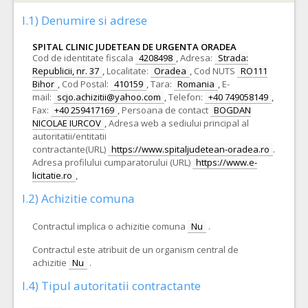
I.1) Denumire si adrese
SPITAL CLINIC JUDETEAN DE URGENTA ORADEA
Cod de identitate fiscala
4208498
,
Adresa:
Strada:
Republicii, nr. 37
,
Localitate:
Oradea
,
Cod NUTS
RO111
Bihor
,
Cod Postal:
410159
,
Tara:
Romania
,
E-
mail:
scjo.achizitii@yahoo.com
,
Telefon:
+40 749058149
,
Fax:
+40 259417169
,
Persoana de contact
BOGDAN
NICOLAE IURCOV
,
Adresa web a sediului principal al
autoritatii/entitatii
contractante(URL)
https://www.spitaljudetean-oradea.ro
.
Adresa profilului cumparatorului (URL)
https://www.e-
licitatie.ro
,
I.2) Achizitie comuna
Contractul implica o achizitie comuna
Nu
.
Contractul este atribuit de un organism central de
achizitie
Nu
.
I.4) Tipul autoritatii contractante