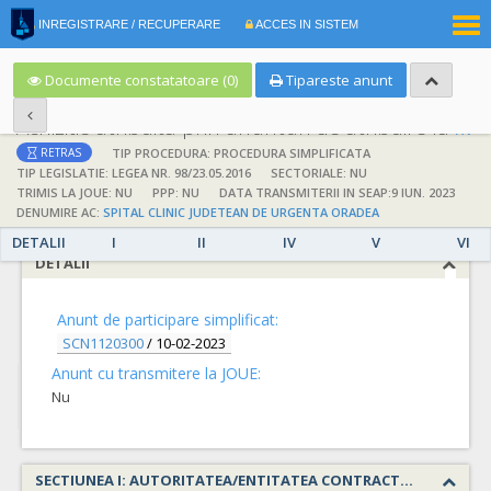
|
INREGISTRARE / RECUPERARE
ACCES IN SISTEM
RO
EN
Documente constatatoare (0)
Tipareste anunt
Achizitie atribuita prin anunturi de atribuire la anuntul simplificat
;
;
TIP PROCEDURA: PROCEDURA SIMPLIFICATA
RETRAS
TIP LEGISLATIE: LEGEA NR. 98/23.05.2016
SECTORIALE: NU
TRIMIS LA JOUE: NU
PPP: NU
DATA TRANSMITERII IN SEAP:9 IUN. 2023
DENUMIRE AC:
SPITAL CLINIC JUDETEAN DE URGENTA ORADEA
DETALII
I
II
IV
V
VI
DETALII
Anunt de participare simplificat:
SCN1120300
/
10-02-2023
Anunt cu transmitere la JOUE:
Nu
SECTIUNEA I: AUTORITATEA/ENTITATEA CONTRACTANTA