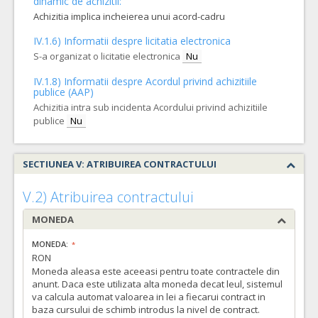
dinamic de achizitii:
Achizitia implica incheierea unui acord-cadru
IV.1.6) Informatii despre licitatia electronica
S-a organizat o licitatie electronica
Nu
IV.1.8) Informatii despre Acordul privind achizitiile
publice (AAP)
Achizitia intra sub incidenta Acordului privind achizitiile
publice
Nu
SECTIUNEA V: ATRIBUIREA CONTRACTULUI
V.2) Atribuirea contractului
MONEDA
MONEDA:
RON
Moneda aleasa este aceeasi pentru toate contractele din
anunt. Daca este utilizata alta moneda decat leul, sistemul
va calcula automat valoarea in lei a fiecarui contract in
baza cursului de schimb introdus la nivel de contract.