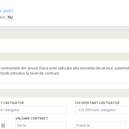
ce (AAP)
lice
Nu
ontractele din anunt. Daca este utilizata alta moneda decat leul, sistemul
schimb introdus la nivel de contract.
T CASTIGATOR
CUI OFERTANT CASTIGATOR
VALOARE CONTRACT