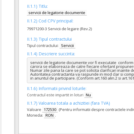
II.1.1) Titlu:
servicii de legatorie documente
II.1.2) Cod CPV principal:
79971200-3 Servicii de legare (Rev.2)
II.1.3) Tipul contractului
Tipul contractului:
Servicii
II.1.4) Descriere succinta:
servicii de legatorie documente vor fi executate  conform s
carora se elaboreaza de catre fiecare ofertant propunere
Numar zile pana la care se pot solicita clarificari inainte d
Autoritatea contractanta va raspunde in mod clar si complet 
in anuntul de participare. (Conform art.160 alin.2 si art.
II.1.6) Informatii privind loturile:
Contractul este impartit in loturi
Nu
II.1.7) Valoarea totala a achizitiei (fara TVA)
Valoare
172530
(Pentru informatii despre contractele ind
Moneda:
RON
.