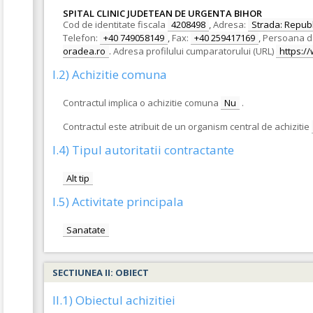
SPITAL CLINIC JUDETEAN DE URGENTA BIHOR
Cod de identitate fiscala
4208498
,
Adresa:
Strada: Republi
Telefon:
+40 749058149
,
Fax:
+40 259417169
,
Persoana d
oradea.ro
.
Adresa profilului cumparatorului (URL)
https://
I.2) Achizitie comuna
Contractul implica o achizitie comuna
Nu
.
Contractul este atribuit de un organism central de achizitie
I.4) Tipul autoritatii contractante
Alt tip
I.5) Activitate principala
Sanatate
SECTIUNEA II: OBIECT
II.1) Obiectul achizitiei