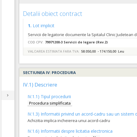
Detalii obiect contract
1.
Lot implicit
COD CPV:
79971200-3 Servicii de legare (Rev.2)
VALOAREA ESTIMATA FARA TVA:
58.050,00 - 174.150,00 Leu
SECTIUNEA IV: PROCEDURA
IV.1) Descriere
IV.1.1) Tipul procedurii
Procedura simplificata
IV.1.3) Informatii privind un acord-cadru sau un sistem d
Achizitia implica incheierea unui acord-cadru
IV.1.6) Informatii despre licitatia electronica