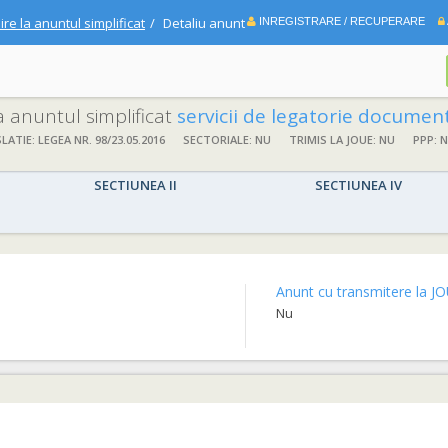
ire la anuntul simplificat
Detaliu anunt
INREGISTRARE / RECUPERARE
la anuntul simplificat
servicii de legatorie documen
SLATIE: LEGEA NR. 98/23.05.2016
SECTORIALE: NU
TRIMIS LA JOUE: NU
PPP: 
SECTIUNEA II
SECTIUNEA IV
Anunt cu transmitere la JO
Nu