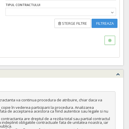
TIPUL CONTRACTULUI
STERGE FILTRE
FILTREAZA
ntractanta va continua procedura de atribuire, chiar daca va 
copie în vederea participarii la procedura. Analizarea 
ta de acceptarea acestora ca fiind autentice sau legale si nu 
 contractanta are dreptul de a rezilia total sau partial contractul 
ndeplinit obligatiile contractuale fata de unitatea noastra, iar 
ublica.
