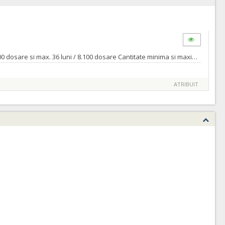
Servicii de legatorie documente la Spitalul Clinic Judetean de Urgenta Bihor Cantitate minima si maxima acord cadru : min. 12 luni / 2.700 dosare si max. 36 luni / 8.100 dosare Cantitate minima si maxima a celui mai mare contract subsecvent : min. 3 luni / 675 dosare si max. 12 luni / 2.700 dosare
ATRIBUIT