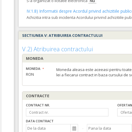
S-a organizat o licitatie electronica
Nu
IV.1.8) Informatii despre Acordul privind achizitiile publi
Achizitia intra sub incidenta Acordului privind achizitiile pub
SECTIUNEA V: ATRIBUIREA CONTRACTULUI
V.2) Atribuirea contractului
MONEDA
MONEDA:
Moneda aleasa este aceeasi pentru toate c
RON
lei a fiecarui contract in baza cursului de 
CONTRACTE
CONTRACT NR.
OFERTAN
DATA CONTRACT