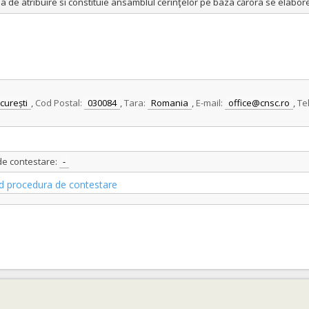
ia de atribuire si constituie ansamblul cerinţelor pe baza cărora se elabo
curești
,
Cod Postal:
030084
,
Tara:
Romania
,
E-mail:
office@cnsc.ro
,
Te
 de contestare:
-
vind procedura de contestare