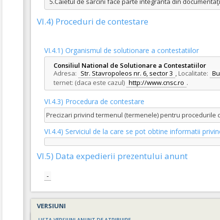
5.Caietul de sarcini face parte integranta din documentaţ
VI.4) Proceduri de contestare
VI.4.1) Organismul de solutionare a contestatiilor
Consiliul National de Solutionare a Contestatiilor
Adresa:
Str. Stavropoleos nr. 6, sector 3
,
Localitate:
Bu
ternet: (daca este cazul)
http://www.cnsc.ro
.
VI.4.3) Procedura de contestare
Precizari privind termenul (termenele) pentru procedurile
VI.4.4) Serviciul de la care se pot obtine informatii pri
VI.5) Data expedierii prezentului anunt
-
VERSIUNI