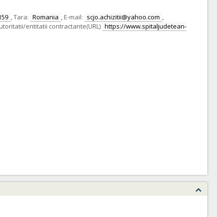
159
,
Tara:
Romania
,
E-mail:
scjo.achizitii@yahoo.com
,
toritatii/entitatii contractante(URL)
https://www.spitaljudetean-