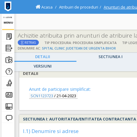
Acasa
Atribuiri de proceduri
Anunturi de atribu
E - LICITATIE
MENIU
Achizitie atribuita prin anunturi de atribuire 
;
;
TIP PROCEDURA: PROCEDURA SIMPLIFICATA
TIP LEGI
RETRAS
DENUMIRE AC:
SPITAL CLINIC JUDETEAN DE URGENTA BIHOR
DETALII
SECTIUNEA I
VERSIUNI
DETALII
Anunt de participare simplificat:
SCN1123723
/
21-04-2023
SECTIUNEA I: AUTORITATEA/ENTITATEA CONTRACTANTA
I.1) Denumire si adrese