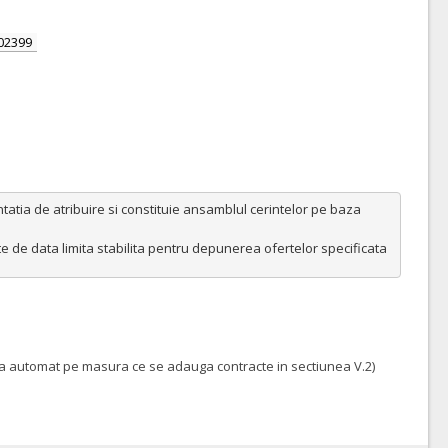
02399
tatia de atribuire si constituie ansamblul cerintelor pe baza 
nte de data limita stabilita pentru depunerea ofertelor specificata 
eaza automat pe masura ce se adauga contracte in sectiunea V.2)