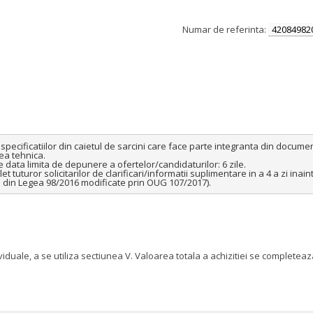
Numar de referinta:
42084982
pecificatiilor din caietul de sarcini care face parte integranta din documen
a tehnica.

e data limita de depunere a ofertelor/candidaturilor: 6 zile.

tuturor solicitarilor de clarificari/informatii suplimentare in a 4 a zi inai
161 din Legea 98/2016 modificate prin OUG 107/2017).
ividuale, a se utiliza sectiunea V. Valoarea totala a achizitiei se complet