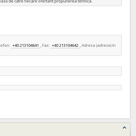
rează de către fiecare ofertant propunerea tehnica.
lefon:
+40 213104641
,
Fax:
+40 213104642
,
Adresa (adrese) In