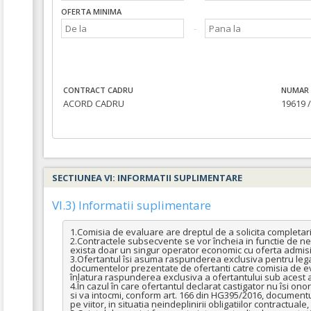
OFERTA MINIMA
CONTRACT CADRU
NUMAR 
ACORD CADRU
19619 /
SECTIUNEA VI: INFORMATII SUPLIMENTARE
VI.3) Informatii suplimentare
1.Comisia de evaluare are dreptul de a solicita completari/c
2.Contractele subsecvente se vor încheia in functie de nece
exista doar un singur operator economic cu oferta admisib
3.Ofertantul îsi asuma raspunderea exclusiva pentru legali
documentelor prezentate de ofertanti catre comisia de ev
înlatura raspunderea exclusiva a ofertantului sub acest a
4.În cazul în care ofertantul declarat castigator nu îsi onor
si va intocmi, conform art. 166 din HG395/2016, documentul 
pe viitor, in situatia neindeplinirii obligatiilor contractua