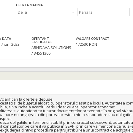
OFERTA MAXIMA
/ DATA
OFERTANT
VALOARE CONTRACT
CASTIGATOR
 7 iun. 2023
172530 RON
ARHIDAVA SOLUTIONS
/ 34551306
larificari la ofertele depuse.

sitati si de bugetul alocat, cu operatorul clasat pe locul I. Autoritatea co
ila, si va incheia acordul cadru doar cu acel operator economic.

tatea si autenticitatea tuturor documentelor prezentate în original si/sau 
aluare nu angajeaza din partea acesteia nici o raspundere sau obligatie fa
spect.

eaza obligatiile, în termenul stabilit prin contractul subsecvent, autoritatea
constatator pe care il va publica in SEAP, prin care va mentiona ca nu si-a i
le, excluderea dintr-o procedura pentru atribuirea unui contract de achizitie p