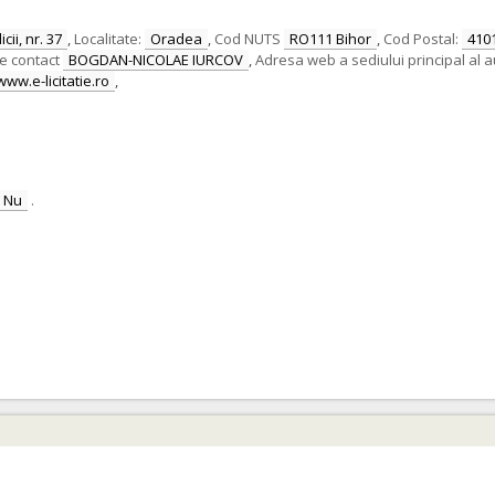
cii, nr. 37
,
Localitate:
Oradea
,
Cod NUTS
RO111 Bihor
,
Cod Postal:
410
e contact
BOGDAN-NICOLAE IURCOV
,
Adresa web a sediului principal al au
www.e-licitatie.ro
,
Nu
.