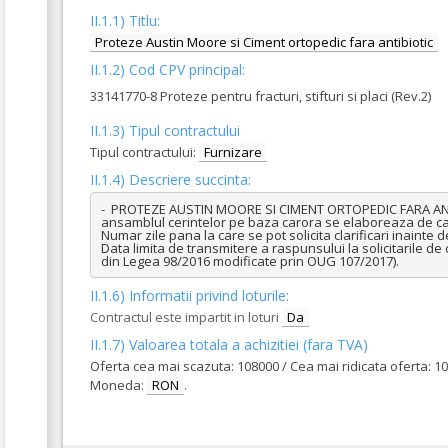
II.1.1) Titlu:
Proteze Austin Moore si Ciment ortopedic fara antibiotic
II.1.2) Cod CPV principal:
33141770-8 Proteze pentru fracturi, stifturi si placi (Rev.2)
II.1.3) Tipul contractului
Tipul contractului:
Furnizare
II.1.4) Descriere succinta:
-  PROTEZE AUSTIN MOORE SI CIMENT ORTOPEDIC FARA ANTIBIOTI
ansamblul cerintelor pe baza carora se elaboreaza de cat
Numar zile pana la care se pot solicita clarificari inainte d
Data limita de transmitere a raspunsului la solicitarile de c
din Legea 98/2016 modificate prin OUG 107/2017).
II.1.6) Informatii privind loturile:
Contractul este impartit in loturi
Da
II.1.7) Valoarea totala a achizitiei (fara TVA)
Oferta cea mai scazuta: 108000 / Cea mai ridicata oferta: 1
Moneda:
RON
.