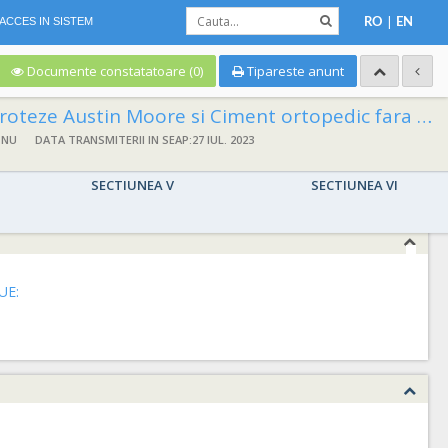
|
ACCES IN SISTEM
RO
EN
Documente constatatoare (0)
Tipareste anunt
roteze Austin Moore si Ciment ortopedic fara antibiotic
 NU
DATA TRANSMITERII IN SEAP:27 IUL. 2023
SECTIUNEA V
SECTIUNEA VI
UE: