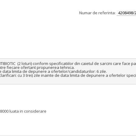
Numar de referinta:
4208498/
C  (2 loturi) conform specificatiilor din caietul de sarcini care face part
re fiecare ofertant propunerea tehnica.

e data limita de depunere a ofertelor/candidaturilor: 6 zile.

larificari: cu 3 trei) zile inainte de data limita de depunere a ofertelor speci
08000 luata in considerare