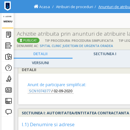
Acasa
Atribuiri de proceduri
Anunturi de atribu
E - LICITATIE
MENIU
Achizitie atribuita prin anunturi de atribuire 
;
;
TIP PROCEDURA: PROCEDURA SIMPLIFICATA
TIP LEG
PUBLICAT
DENUMIRE AC:
SPITAL CLINIC JUDETEAN DE URGENTA ORADEA
DETALII
SECTIUNEA I
VERSIUNI
DETALII
Anunt de participare simplificat:
SCN1074377
/
02-09-2020
SECTIUNEA I: AUTORITATEA/ENTITATEA CONTRACTANTA
I.1) Denumire si adrese