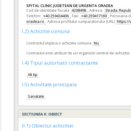
SPITAL CLINIC JUDETEAN DE URGENTA ORADEA
Cod de identitate fiscala
4208498
,
Adresa:
Strada: Republi
Telefon:
+40 259434406
,
Fax:
+40 259417169
,
Persoana d
oradea.ro
.
Adresa profilului cumparatorului (URL)
https://
I.2) Achizitie comuna
Contractul implica o achizitie comuna
Nu
.
Contractul este atribuit de un organism central de achizitie
I.4) Tipul autoritatii contractante
Alt tip
I.5) Activitate principala
Sanatate
SECTIUNEA II: OBIECT
II.1) Obiectul achizitiei