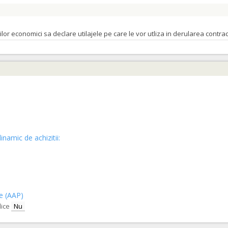
orilor economici sa declare utilajele pe care le vor utliza in derularea cont
inamic de achizitii:
ce (AAP)
lice
Nu