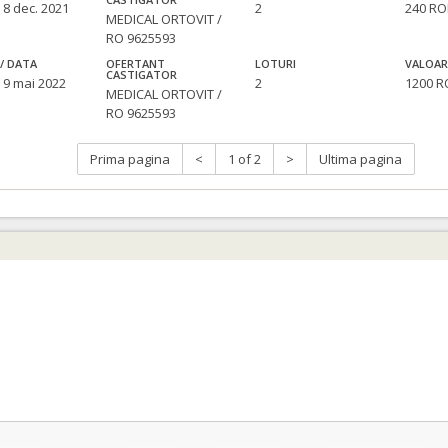
 8 dec. 2021
2
240 R
MEDICAL ORTOVIT /
RO 9625593
/ DATA
OFERTANT
LOTURI
VALOAR
CASTIGATOR
 9 mai 2022
2
1200 
MEDICAL ORTOVIT /
RO 9625593
Prima pagina
<
1 of 2
>
Ultima pagina