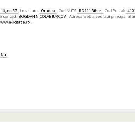
cii, nr. 37
,
Localitate:
Oradea
,
Cod NUTS
RO111 Bihor
,
Cod Postal:
410
e contact
BOGDAN NICOLAE IURCOV
,
Adresa web a sediului principal al au
www.e-licitatie.ro
,
Nu
.