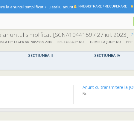
ire la anuntul simplificat
Detaliu anunt
INREGISTRARE / RECUPERARE
la anuntul simplificat
[SCNA1044159 / 27 iul. 2023]
P
ISLATIE: LEGEA NR. 98/23.05.2016
SECTORIALE: NU
TRIMIS LA JOUE: NU
PPP:
SECTIUNEA II
SECTIUNEA IV
Anunt cu transmitere la JO
Nu