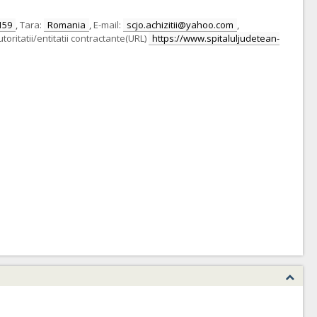
159
,
Tara:
Romania
,
E-mail:
scjo.achizitii@yahoo.com
,
toritatii/entitatii contractante(URL)
https://www.spitaluljudetean-