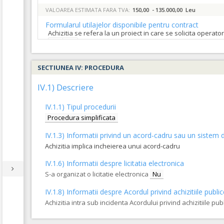
VALOAREA ESTIMATA FARA TVA:
150,00 - 135.000,00 Leu
Formularul utilajelor disponibile pentru contract
Achizitia se refera la un proiect in care se solicita operat
Da
Nu
SECTIUNEA IV: PROCEDURA
IV.1) Descriere
IV.1.1) Tipul procedurii
Procedura simplificata
IV.1.3) Informatii privind un acord-cadru sau un sistem d
Achizitia implica incheierea unui acord-cadru
IV.1.6) Informatii despre licitatia electronica
S-a organizat o licitatie electronica
Nu
IV.1.8) Informatii despre Acordul privind achizitiile publi
Achizitia intra sub incidenta Acordului privind achizitiile pub