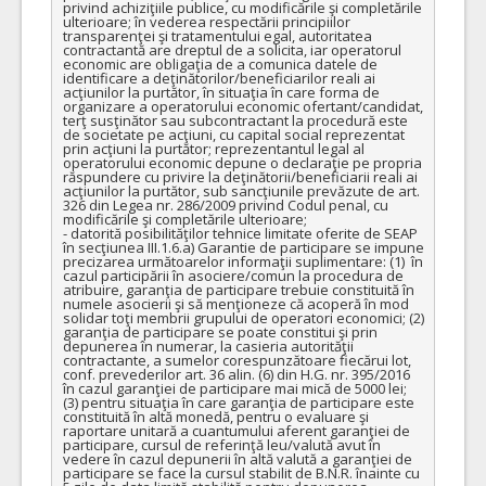
privind achiziţiile publice, cu modificările şi completările 
ulterioare; în vederea respectării principiilor 
transparenţei şi tratamentului egal, autoritatea 
contractantă are dreptul de a solicita, iar operatorul 
economic are obligaţia de a comunica datele de 
identificare a deţinătorilor/beneficiarilor reali ai 
acţiunilor la purtător, în situaţia în care forma de 
organizare a operatorului economic ofertant/candidat, 
terţ susţinător sau subcontractant la procedură este 
de societate pe acţiuni, cu capital social reprezentat 
prin acţiuni la purtător; reprezentantul legal al 
operatorului economic depune o declaraţie pe propria 
răspundere cu privire la deţinătorii/beneficiarii reali ai 
acţiunilor la purtător, sub sancţiunile prevăzute de art. 
326 din Legea nr. 286/2009 privind Codul penal, cu 
modificările şi completările ulterioare;

- datorită posibilităţilor tehnice limitate oferite de SEAP 
în secţiunea III.1.6.a) Garantie de participare se impune 
precizarea următoarelor informaţii suplimentare: (1)  în 
cazul participării în asociere/comun la procedura de 
atribuire, garanţia de participare trebuie constituită în 
numele asocierii şi să menţioneze că acoperă în mod 
solidar toţi membrii grupului de operatori economici; (2) 
garanţia de participare se poate constitui şi prin 
depunerea în numerar, la casieria autorităţii 
contractante, a sumelor corespunzătoare fiecărui lot, 
conf. prevederilor art. 36 alin. (6) din H.G. nr. 395/2016 
în cazul garanţiei de participare mai mică de 5000 lei; 
(3) pentru situaţia în care garanţia de participare este 
constituită în altă monedă, pentru o evaluare şi 
raportare unitară a cuantumului aferent garanţiei de 
participare, cursul de referinţă leu/valută avut în 
vedere în cazul depunerii în altă valută a garanţiei de 
participare se face la cursul stabilit de B.N.R. înainte cu 