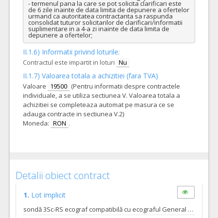
- termenul pana la care se pot solicita clarificari este 
de 6 zile inainte de data limita de depunere a ofertelor 
urmand ca autoritatea contractanta sa raspunda 
consolidat tuturor solicitarilor de clarificari/informatii 
suplimentare in a 4-a zi inainte de data limita de 
depunere a ofertelor;
II.1.6) Informatii privind loturile:
Contractul este impartit in loturi
Nu
II.1.7) Valoarea totala a achizitiei (fara TVA)
Valoare
19500
(Pentru informatii despre contractele
individuale, a se utiliza sectiunea V. Valoarea totala a
achizitiei se completeaza automat pe masura ce se
adauga contracte in sectiunea V.2)
Moneda:
RON
.
Detalii obiect contract
1.
Lot implicit
sondă 3Sc-RS ecograf compatibilă cu ecograful General Electric Healthcare model Logiq P7 R2.5 - 1 bucata