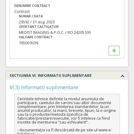
DENUMIRE CONTRACT
Contract
NUMAR / DATA
29592 / 31 aug. 2023
OFERTANT CASTIGATOR
MEDIST IMAGING & P.O.C. / RO 24205100
VALOARE CONTRACT
19500 RON
SECTIUNEA VI: INFORMATII SUPLIMENTARE
VI.3) Informatii suplimentare
Cerintele tehnice definite la nivelul anuntului de 
participare, caietului de sarcini sau altor documente 
complementare, prin trimiterea standardelor, la un 
anumit producator, la marci, brevete, tipuri, la o origine 
sau la o productie/metoda specifica de 
fabricatie/prestare/executie, vor fi intelese ca fiind 
insotite de mentiunea ”sau echivalent”.

- documentaţia va fi descărcată de pe site-ul www.e-
licitatie.ro;
