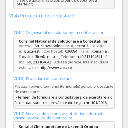
5 zile de data limită stabilită pentru depunerea 
ofertelor;
VI.4) Proceduri de contestare
VI.4.1) Organismul de solutionare a contestatiilor
Consiliul National de Solutionare a Contestatiilor
Adresa:
Str. Stavropoleos nr. 6, sector 3
,
Localitat
e:
București
,
Cod Postal:
030084
,
Tara:
Romania
,
E-mail:
office@cnsc.ro
,
Telefon:
+40 213104641
,
F
ax:
+40 213104642
,
Adresa (adrese) Internet: (daca
este cazul)
http://www.cnsc.ro
.
VI.4.3) Procedura de contestare
Precizari privind termenul (termenele) pentru procedurile
de contestare:
- termen de formulare a contestaţiei şi de exercitare a c
ăii de atac sunt cele prevăzute din Legea nr. 101/2016;
VI.4.4) Serviciul de la care se pot obtine informatii
privind procedura de contestare
Spitalul Clinic Judeţean de Urgenţă Oradea