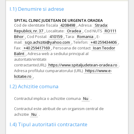
I.1) Denumire si adrese
SPITAL CLINIC JUDETEAN DE URGENTA ORADEA
Cod de identitate fiscala
4208498
,
Adresa:
Strada:
Republicii, nr. 37
,
Localitate:
Oradea
,
Cod NUTS
RO111
Bihor
,
Cod Postal:
410159
,
Tara:
Romania
,
E-
mail:
scjo.achizitii@yahoo.com
,
Telefon:
+40 259434406
,
Fax:
+40 259417169
,
Persoana de contact
Ioan Teodor
Balint
,
Adresa web a sediului principal al
autoritatii/entitatii
contractante(URL)
https://www.spitaljudetean-oradea.ro
.
Adresa profilului cumparatorului (URL)
https://www.e-
licitatie.ro
,
I.2) Achizitie comuna
Contractul implica o achizitie comuna
Nu
.
Contractul este atribuit de un organism central de
achizitie
Nu
.
I.4) Tipul autoritatii contractante