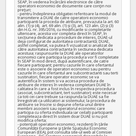
SEAP, în vederea încărcării electronice de către 
operatorii economici de documente care conţin noi 
preţuri;

- pentru îndeplinirea obligatiei referitoare la modul de 
transmitere a DUAE de catre operatorii economici 
participanti la proceda de atribuire, prevazuta la art. 60 
alin. (1) și (4),  art. 69 alin. (1) și (3), art. 123 alin. (2) și (3) 
din H.G. nr. 395/2016, cu modificarile si completarile 
ulterioare, acestia vor completa direct în SEAP, în 
secțiunea dedicata a procedurii de interes, DUAE-ul 
deja configurat de autoritatea contractantă; DUAE, 
astfel completat, va putea fi vizualizat si analizat de 
către autoritatea contractanta în sectiunea dedicata 
acestuia; raspunsurile la DUAE ale operatorilor 
economici care participa la procedura vor fi completate 
în SEAP în mod direct, după autentificare, de catre 
fiecare participant; pentru cazurile în care ofertantul 
este o asociere de operatori economici sau pentru 
cazurile în care ofertantul are subcontractanti sau terti 
sustinatori, fiecare operator economic se va 
autentifica în sistem si va accesa procedura de 
atribuire de interes în vederea completarii DUAE în 
calitatea în care a fost inclus în respectiva procedura 
(asociat, subcontractant, tert sustinator); este necesar 
ca toti cei care trebuie sa raspunda la DUAE sa fie 
înregistrati ca utilizatori ai sistemului; la procedura de 
atribuire se înscrie si depune oferta unul dintre 
membrii asocierii sau operatorul economic care 
participa cu oferta individuala iar ceilalți participanti 
completeaza direct în sistem doar DUAE si nu pot 
modifica oferta;

- potenţiali operatori economici, rezidenţi în ţările 
Comunităţii Europene şi ţările Spaţiului Economic 
European (EEA), pot consulta site-ul web al Comisiei 
Europene - DG Creştere economică disponibile la 