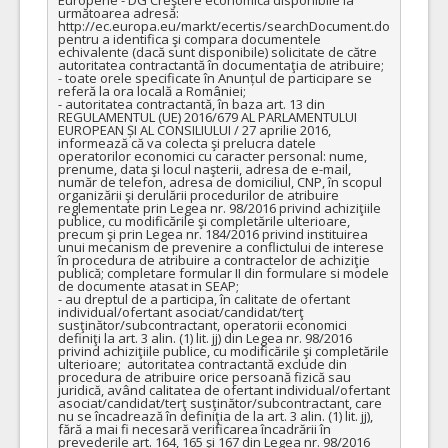
următoarea adresă: 
http://ec.europa.eu/markt/ecertis/searchDocument.do 
pentru a identifica şi compara documentele 
echivalente (dacă sunt disponibile) solicitate de către 
autoritatea contractantă în documentaţia de atribuire;

- toate orele specificate în Anunțul de participare se 
referă la ora locală a României;

- autoritatea contractantă, în baza art. 13 din 
REGULAMENTUL (UE) 2016/679 AL PARLAMENTULUI 
EUROPEAN ȘI AL CONSILIULUI / 27 aprilie 2016, 
informează că va colecta şi prelucra datele 
operatorilor economici cu caracter personal: nume, 
prenume, data şi locul naşterii, adresa de e-mail, 
număr de telefon, adresa de domiciliul, CNP, în scopul 
organizării şi derulării procedurilor de atribuire 
reglementate prin Legea nr. 98/2016 privind achiziţiile 
publice, cu modificările şi completările ulterioare, 
precum şi prin Legea nr. 184/2016 privind instituirea 
unui mecanism de prevenire a conflictului de interese 
în procedura de atribuire a contractelor de achiziţie 
publică; completare formular II din formulare si modele 
de documente atasat in SEAP;

- au dreptul de a participa, în calitate de ofertant 
individual/ofertant asociat/candidat/terţ 
susţinător/subcontractant, operatorii economici 
definiţi la art. 3 alin. (1) lit. jj) din Legea nr. 98/2016 
privind achiziţiile publice, cu modificările şi completările 
ulterioare;  autoritatea contractantă exclude din 
procedura de atribuire orice persoană fizică sau 
juridică, având calitatea de ofertant individual/ofertant 
asociat/candidat/terţ susţinător/subcontractant, care 
nu se încadrează în definiţia de la art. 3 alin. (1) lit. jj), 
fără a mai fi necesară verificarea încadrării în 
prevederile art. 164, 165 şi 167 din Legea nr. 98/2016 