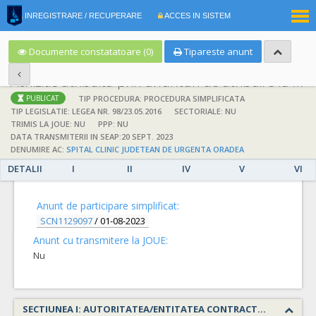
|
INREGISTRARE / RECUPERARE
ACCES IN SISTEM
RO
EN
Documente constatatoare (0)
Tipareste anunt
Achizitie atribuita prin anunturi de atribuire la anuntul simplificat
;
;
TIP PROCEDURA: PROCEDURA SIMPLIFICATA
PUBLICAT
TIP LEGISLATIE: LEGEA NR. 98/23.05.2016
SECTORIALE: NU
TRIMIS LA JOUE: NU
PPP: NU
DATA TRANSMITERII IN SEAP:20 SEPT. 2023
DENUMIRE AC:
SPITAL CLINIC JUDETEAN DE URGENTA ORADEA
DETALII
I
II
IV
V
VI
DETALII
Anunt de participare simplificat:
SCN1129097
/
01-08-2023
Anunt cu transmitere la JOUE:
Nu
SECTIUNEA I: AUTORITATEA/ENTITATEA CONTRACTANTA