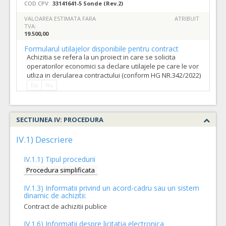
COD CPV:
33141641-5 Sonde (Rev.2)
VALOAREA ESTIMATA FARA
ATRIBUIT
TVA:
19.500,00
Formularul utilajelor disponibile pentru contract
Achizitia se refera la un proiect in care se solicita
operatorilor economici sa declare utilajele pe care le vor
utliza in derularea contractului (conform HG NR.342/2022)
Da
Nu
SECTIUNEA IV: PROCEDURA
IV.1) Descriere
IV.1.1) Tipul procedurii
Procedura simplificata
IV.1.3) Informatii privind un acord-cadru sau un sistem
dinamic de achizitii:
Contract de achizitii publice
IV.1.6) Informatii despre licitatia electronica