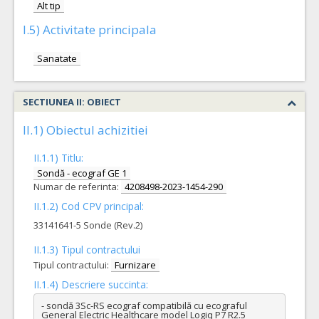
Alt tip
I.5) Activitate principala
Sanatate
SECTIUNEA II: OBIECT
II.1) Obiectul achizitiei
II.1.1) Titlu:
Sondă - ecograf GE 1
Numar de referinta:
4208498-2023-1454-290
II.1.2) Cod CPV principal:
33141641-5 Sonde (Rev.2)
II.1.3) Tipul contractului
Tipul contractului:
Furnizare
II.1.4) Descriere succinta:
- sondă 3Sc-RS ecograf compatibilă cu ecograful 
General Electric Healthcare model Logiq P7 R2.5
