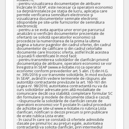
- pentru vizualizarea documentaţiei de atribuire 
încărcate în SEAP, este necesar ca operatorii economici 
sa deţină/instaleze pe staţia de lucru, aplicaţia care 
permite verificarea semnăturii electronice şi 
vizualizarea documentelor semnate electronic 
(disponibile pe site-urile furnizorilor de semnătura 
electronică);

- pentru a se evita apariția unor erori pe parcursul 
analizării si verificării documentelor prezentate de 
ofertanți se solicită operatorilor economici să 
procedeze la numerotarea de la prima la ultima 
pagina a tuturor paginilor din cadrul ofertei, din cadrul 
documentelor de calificare si din cadrul celorlalte 
documente care însoțesc oferta, astfel încât acestea 
să poată fi identificate în mod facil;

- pentru transmiterea solicitărilor de clarificări privind 
documentaţia de atribuire, operatorii economici se vor 
înregistra în SEAP (www.e-licitatie.ro) ca operator 
economic conform prevederilor art. 5 alin. (1) din H.G. 
nr. 395/2016 şi vor transmite solicitările, în mod exclusiv 
în SEAP, având în vedere termenele de răspuns ale 
autorităţii contractante prevăzute la art. 160-161 din 
Legea nr. 98/2016; autoritatea contractantă nu va da 
curs solicitărilor adresate prin altă modalitate de 
comunicare decât cea stabilită; completare formular SC 
din formulare şi modele de documente (dacă e cazul);

- răspunsurile la solicitările de clarificări cerute de 
operatorii economici vor fi postate în cadrul procedurii 
de achizitie pe site-ul www.e-licitatie.ro rubrica Lista 
clarificari, notificari si decizii precum si prin publicare 
de erate rublica Lista erate;

- în cazul în care se constată că ofertele admisibile 
clasate pe primul loc au preţuri egale, autoritatea 
contractantă va solicita clarificări, prin intermediul 