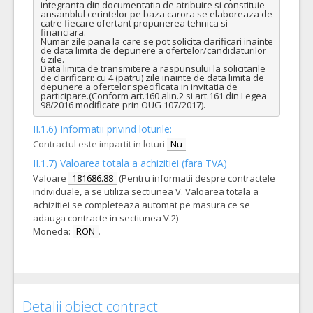
integranta din documentatia de atribuire si constituie 
ansamblul cerintelor pe baza carora se elaboreaza de 
catre fiecare ofertant propunerea tehnica si 
financiara.

Numar zile pana la care se pot solicita clarificari inainte 
de data limita de depunere a ofertelor/candidaturilor  
6 zile.

Data limita de transmitere a raspunsului la solicitarile 
de clarificari: cu 4 (patru) zile inainte de data limita de 
depunere a ofertelor specificata in invitatia de 
participare.(Conform art.160 alin.2 si art.161 din Legea 
98/2016 modificate prin OUG 107/2017).
II.1.6) Informatii privind loturile:
Contractul este impartit in loturi
Nu
II.1.7) Valoarea totala a achizitiei (fara TVA)
Valoare
181686.88
(Pentru informatii despre contractele
individuale, a se utiliza sectiunea V. Valoarea totala a
achizitiei se completeaza automat pe masura ce se
adauga contracte in sectiunea V.2)
Moneda:
RON
.
Detalii obiect contract