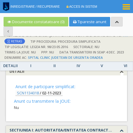
|
INREGISTRARE / RECUPERARE
ACCES IN SISTEM
RO
EN
Documente constatatoare (0)
Tipareste anunt
Achizitie atribuita prin anunturi de atribuire la anuntul simplificat
;
;
TIP PROCEDURA: PROCEDURA SIMPLIFICATA
RETRAS
TIP LEGISLATIE: LEGEA NR. 98/23.05.2016
SECTORIALE: NU
TRIMIS LA JOUE: NU
PPP: NU
DATA TRANSMITERII IN SEAP:4 DEC. 2023
DENUMIRE AC:
SPITAL CLINIC JUDETEAN DE URGENTA ORADEA
DETALII
I
II
IV
V
VI
DETALII
Anunt de participare simplificat:
SCN1134018
/
02-11-2023
Anunt cu transmitere la JOUE:
Nu
SECTIUNEA I: AUTORITATEA/ENTITATEA CONTRACTANTA