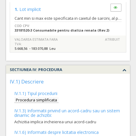
1.
Lot implicit
Cant min si max este specificata in caietul de sarcini, al prezentei documentatii.
COD CPV:
33181520-3 Consumabile pentru dializa renala (Rev.2)
VALOAREA ESTIMATA FARA
ATRIBUIT
TVA:
5.668,56 - 183.070,88 Leu
SECTIUNEA IV: PROCEDURA
IV.1) Descriere
IV.1.1) Tipul procedurii
Procedura simplificata
IV.1.3) Informatii privind un acord-cadru sau un sistem
dinamic de achizitii:
Achizitia implica incheierea unui acord-cadru
IV.1.6) Informatii despre licitatia electronica