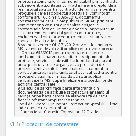
onoreaza comenzile, în termenul stabilit prin contractul 
subsecvent, autoritatea contractanta are dreptul de a 
rezilia total sau partial contractul de furnizare pentru 
produsele care fac obiectul acestuia si vom intocmi, 
conform art. 166 din HG395/2016, documentul 
constatator pe care il vom publica in SICAP, prin care 
vom mentiona ca nu si-a indeplinit obligatiile 
contractuale fata de unitatea noastra, iar pe viitor, in 
situatia neindeplinirii obligatiilor contractuale, 
excluderea dintr-o procedura pentru atribuirea unui 
contract de achizitie publica.

8.Avand in vedere OUG71/2012 privind desemnarea 
MS ca unitate de achizitii publice centralizate, precum 
si Ordinul 658/2013 pentru aprobarea Listei de 
medicamente, materiale sanitare, echipamente de 
protectie, servicii, combustibil si lubrifianti pt parcul 
auto, pentru care se organizeaza proceduri de 
achizitie centralizate la nivel national, autoritatea 
contractanta va rezilia unilateral acordul-cadru pentru 
produsele cuprinse in lista de achizitii publice 
centralizate la MS, dupa finalizarea procedurilor de 
achizitie centralizate. 

9.Caietul de sarcini face parte integranta din 
documentaţia de atribuire si constituie ansamblul 
cerinţelor pe baza cărora se elaborează de către 
fiecare ofertant propunerea tehnica.

Locul de livrare: 1) In incinta Farmaciilor Spitalului Clinic 
Judetean de Urgenta Bihor:

-  Farmacie str.Corneliu Coposu nr. 12 Oradea
VI.4) Proceduri de contestare