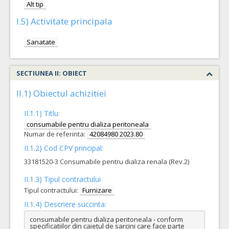
Alt tip
I.5) Activitate principala
Sanatate
SECTIUNEA II: OBIECT
II.1) Obiectul achizitiei
II.1.1) Titlu:
consumabile pentru dializa peritoneala
Numar de referinta:
42084980 2023.80
II.1.2) Cod CPV principal:
33181520-3 Consumabile pentru dializa renala (Rev.2)
II.1.3) Tipul contractului
Tipul contractului:
Furnizare
II.1.4) Descriere succinta:
consumabile pentru dializa peritoneala - conform 
specificatiilor din caietul de sarcini care face parte 