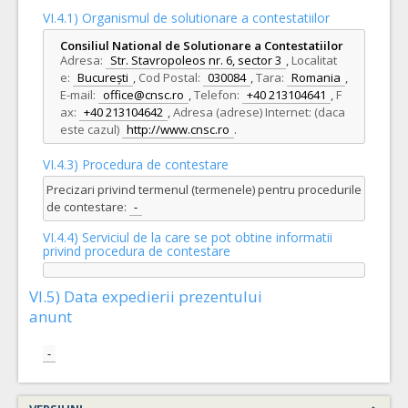
VI.4.1) Organismul de solutionare a contestatiilor
Consiliul National de Solutionare a Contestatiilor
Adresa:
Str. Stavropoleos nr. 6, sector 3
,
Localitat
e:
București
,
Cod Postal:
030084
,
Tara:
Romania
,
E-mail:
office@cnsc.ro
,
Telefon:
+40 213104641
,
F
ax:
+40 213104642
,
Adresa (adrese) Internet: (daca
este cazul)
http://www.cnsc.ro
.
VI.4.3) Procedura de contestare
Precizari privind termenul (termenele) pentru procedurile
de contestare:
-
VI.4.4) Serviciul de la care se pot obtine informatii
privind procedura de contestare
VI.5) Data expedierii prezentului
anunt
-