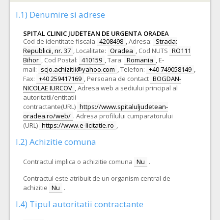
I.1) Denumire si adrese
SPITAL CLINIC JUDETEAN DE URGENTA ORADEA
Cod de identitate fiscala
4208498
,
Adresa:
Strada:
Republicii, nr. 37
,
Localitate:
Oradea
,
Cod NUTS
RO111
Bihor
,
Cod Postal:
410159
,
Tara:
Romania
,
E-
mail:
scjo.achizitii@yahoo.com
,
Telefon:
+40 749058149
,
Fax:
+40 259417169
,
Persoana de contact
BOGDAN-
NICOLAE IURCOV
,
Adresa web a sediului principal al
autoritatii/entitatii
contractante(URL)
https://www.spitaluljudetean-
oradea.ro/web/
.
Adresa profilului cumparatorului
(URL)
https://www.e-licitatie.ro
,
I.2) Achizitie comuna
Contractul implica o achizitie comuna
Nu
.
Contractul este atribuit de un organism central de
achizitie
Nu
.
I.4) Tipul autoritatii contractante