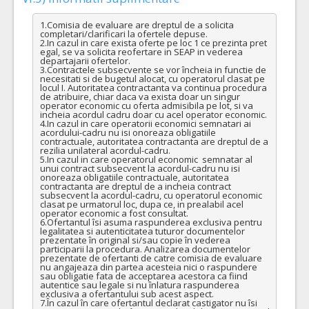
1.Comisia de evaluare are dreptul de a solicita 
completari/clarificari la ofertele depuse.

2.In cazul in care exista oferte pe loc 1 ce prezinta pret 
egal, se va solicita reofertare in SEAP in vederea 
departajarii ofertelor.

3.Contractele subsecvente se vor încheia in functie de 
necesitati si de bugetul alocat, cu operatorul clasat pe 
locul I. Autoritatea contractanta va continua procedura 
de atribuire, chiar daca va exista doar un singur 
operator economic cu oferta admisibila pe lot, si va 
incheia acordul cadru doar cu acel operator economic.

4.In cazul in care operatorii economici semnatari ai 
acordului-cadru nu isi onoreaza obligatiile 
contractuale, autoritatea contractanta are dreptul de a 
rezilia unilateral acordul-cadru.

5.In cazul in care operatorul economic  semnatar al 
unui contract subsecvent la acordul-cadru nu isi 
onoreaza obligatiile contractuale, autoritatea 
contractanta are dreptul de a incheia contract 
subsecvent la acordul-cadru, cu operatorul economic 
clasat pe urmatorul loc, dupa ce, in prealabil acel 
operator economic a fost consultat.

6.Ofertantul îsi asuma raspunderea exclusiva pentru 
legalitatea si autenticitatea tuturor documentelor 
prezentate în original si/sau copie în vederea 
participarii la procedura. Analizarea documentelor 
prezentate de ofertanti de catre comisia de evaluare 
nu angajeaza din partea acesteia nici o raspundere 
sau obligatie fata de acceptarea acestora ca fiind 
autentice sau legale si nu înlatura raspunderea 
exclusiva a ofertantului sub acest aspect.

7.În cazul în care ofertantul declarat castigator nu îsi 