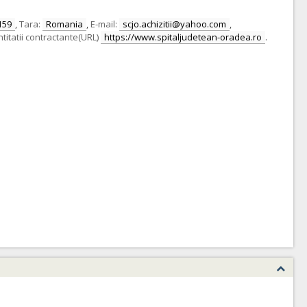
159
,
Tara:
Romania
,
E-mail:
scjo.achizitii@yahoo.com
,
ntitatii contractante(URL)
https://www.spitaljudetean-oradea.ro
.