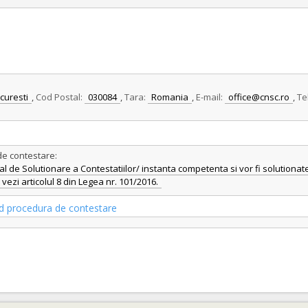
curesti
,
Cod Postal:
030084
,
Tara:
Romania
,
E-mail:
office@cnsc.ro
,
Te
de contestare:
l de Solutionare a Contestatiilor/ instanta competenta si vor fi solutionate
vezi articolul 8 din Legea nr. 101/2016.
vind procedura de contestare