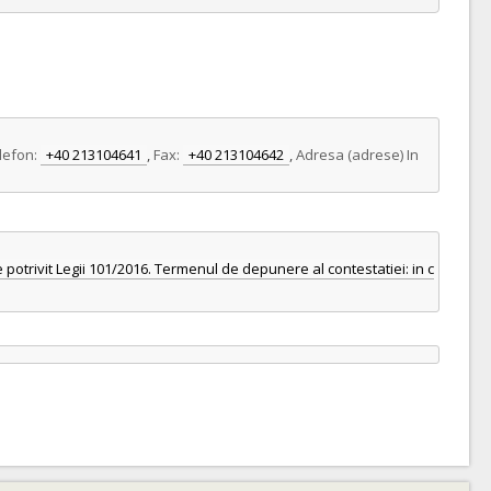
lefon:
+40 213104641
,
Fax:
+40 213104642
,
Adresa (adrese) In
 potrivit Legii 101/2016. Termenul de depunere al contestatiei: in c