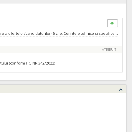
Pat de terapie intensiva cu sistem antiescara - 1 buc Numar zile pana la care se pot solicita clarificari inainte de data limita de depunere a ofertelor/candidaturilor- 6 zile. Cerintele tehnice si specifice sunt detaliate in caietul de sarcini. Data limita de transmitere a raspunsului la solicitarile de clarificari de catre autoritatea contractanta: cu 3 zile inainte de data limita de depunere a ofertelor specificata in invitatia de participare.(Conform art.160 alin.2 si art.161 din Legea 98/2016 modificate prin OUG 107/2017).
ATRIBUIT
ractului (conform HG NR.342/2022)