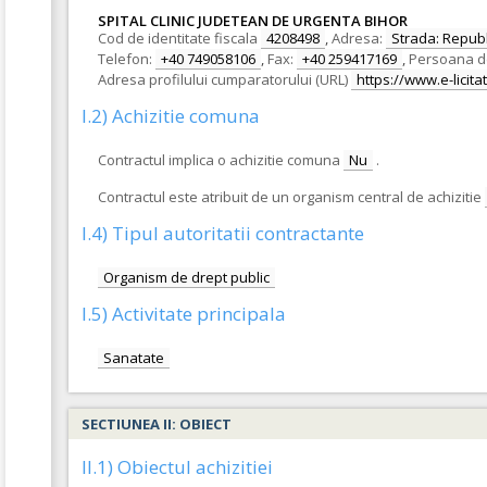
SPITAL CLINIC JUDETEAN DE URGENTA BIHOR
Cod de identitate fiscala
4208498
,
Adresa:
Strada: Republi
Telefon:
+40 749058106
,
Fax:
+40 259417169
,
Persoana d
Adresa profilului cumparatorului (URL)
https://www.e-licitat
I.2) Achizitie comuna
Contractul implica o achizitie comuna
Nu
.
Contractul este atribuit de un organism central de achizitie
I.4) Tipul autoritatii contractante
Organism de drept public
I.5) Activitate principala
Sanatate
SECTIUNEA II: OBIECT
II.1) Obiectul achizitiei