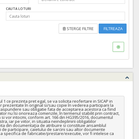
CAUTA LOTURI
STERGE FILTRE
FILTREAZA
 1 ce prezinta pret egal, se va solicita reofertare in SICAP in 
rezentate în original si/sau copie în vederea participarii la 
aspundere sau obligatie fata de acceptarea acestora ca fiind 
or nu îsi onoreaza comenzile, în termenul stabilit prin contract, 
a si vor intocmi, conform art. 166 din HG395/2016, documentul 
iar pe viitor, in situatia neindeplinirii obligatiilor 
nta din documentaţia de atribuire si constituie ansamblul 
 de participare, caietului de sarcini sau altor documente 
 specifica de fabricatie/prestare/executie, vor fi intelese ca 