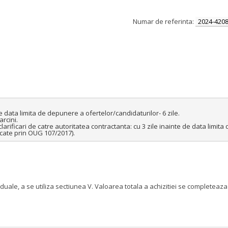
Numar de referinta:
2024-4208
e data limita de depunere a ofertelor/candidaturilor- 6 zile.

rcini.

clarificari de catre autoritatea contractanta: cu 3 zile inainte de data limita
icate prin OUG 107/2017).
iduale, a se utiliza sectiunea V. Valoarea totala a achizitiei se complete