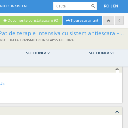
|
ACCES IN SISTEM
RO
EN
Documente constatatoare (0)
Tipareste anunt
Pat de terapie intensiva cu sistem antiescara – 1 bucata
 NU
DATA TRANSMITERII IN SEAP:22 FEB. 2024
SECTIUNEA V
SECTIUNEA VI
UE: