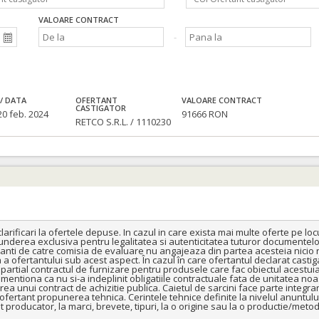
VALOARE CONTRACT
/ DATA
OFERTANT
VALOARE CONTRACT
CASTIGATOR
20 feb. 2024
91666 RON
RETCO S.R.L. / 1110230
rificari la ofertele depuse. In cazul in care exista mai multe oferte pe locul
nderea exclusiva pentru legalitatea si autenticitatea tuturor documentelor p
ti de catre comisia de evaluare nu angajeaza din partea acesteia nicio r
 ofertantului sub acest aspect. În cazul în care ofertantul declarat castigat
u partial contractul de furnizare pentru produsele care fac obiectul acestui
ntiona ca nu si-a indeplinit obligatiile contractuale fata de unitatea noastra, 
ea unui contract de achizitie publica. Caietul de sarcini face parte integra
fertant propunerea tehnica. Cerintele tehnice definite la nivelul anuntului
roducator, la marci, brevete, tipuri, la o origine sau la o productie/metoda