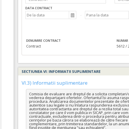
DATA CONTRACT
DENUMIRE CONTRACT
NUMAR 
Contract
5612 / 
SECTIUNEA VI: INFORMATII SUPLIMENTARE
VI.3) Informatii suplimentare
Comisia de evaluare are dreptul de a solicita completari/cla
vederea departajarii ofertelor. Ofertantul îsi asuma raspu
procedura. Analizarea documentelor prezentate de ofertan
autentice sau legale si nu înlatura raspunderea exclusiva a
autoritatea contractanta are dreptul de a rezilia total sa
constatator pe care il vom publica in SICAP, prin care vom me
contractuale, excluderea dintr-o procedura pentru atribuir
cerinţelor pe baza cărora se elaborează de către fiecare o
complementare, prin trimiterea standardelor, la un anumit p
fiind insotite de mentiunea ”sau echivalent”.