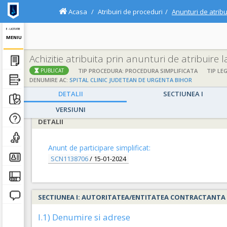
Acasa
Atribuiri de proceduri
Anunturi de atribu
E - LICITATIE
MENIU
Achizitie atribuita prin anunturi de atribuire 
;
;
TIP PROCEDURA: PROCEDURA SIMPLIFICATA
TIP LEG
PUBLICAT
DENUMIRE AC:
SPITAL CLINIC JUDETEAN DE URGENTA BIHOR
DETALII
SECTIUNEA I
VERSIUNI
DETALII
Anunt de participare simplificat:
SCN1138706
/
15-01-2024
SECTIUNEA I: AUTORITATEA/ENTITATEA CONTRACTANTA
I.1) Denumire si adrese