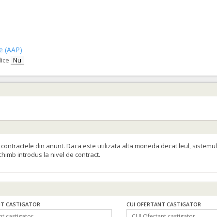
ce (AAP)
lice
Nu
ontractele din anunt. Daca este utilizata alta moneda decat leul, sistemul
schimb introdus la nivel de contract.
T CASTIGATOR
CUI OFERTANT CASTIGATOR