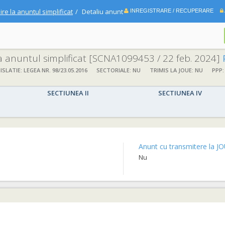
ire la anuntul simplificat
Detaliu anunt
INREGISTRARE / RECUPERARE
la anuntul simplificat
[SCNA1099453 / 22 feb. 2024]
ISLATIE: LEGEA NR. 98/23.05.2016
SECTORIALE: NU
TRIMIS LA JOUE: NU
PPP:
SECTIUNEA II
SECTIUNEA IV
Anunt cu transmitere la JO
Nu