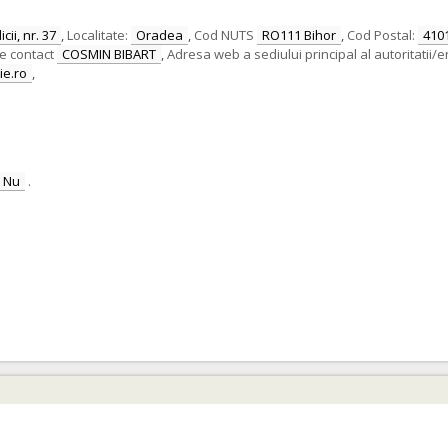
cii, nr. 37
,
Localitate:
Oradea
,
Cod NUTS
RO111 Bihor
,
Cod Postal:
410
e contact
COSMIN BIBART
,
Adresa web a sediului principal al autoritatii/e
ie.ro
,
Nu
.