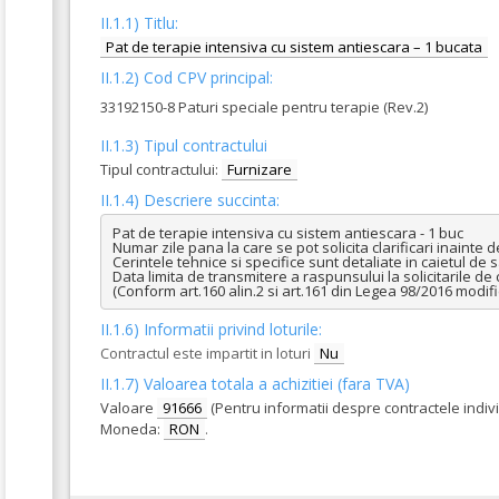
II.1.1) Titlu:
Pat de terapie intensiva cu sistem antiescara – 1 bucata
II.1.2) Cod CPV principal:
33192150-8 Paturi speciale pentru terapie (Rev.2)
II.1.3) Tipul contractului
Tipul contractului:
Furnizare
II.1.4) Descriere succinta:
Pat de terapie intensiva cu sistem antiescara - 1 buc

Numar zile pana la care se pot solicita clarificari inainte d
Cerintele tehnice si specifice sunt detaliate in caietul de sa
Data limita de transmitere a raspunsului la solicitarile de 
(Conform art.160 alin.2 si art.161 din Legea 98/2016 modif
II.1.6) Informatii privind loturile:
Contractul este impartit in loturi
Nu
II.1.7) Valoarea totala a achizitiei (fara TVA)
Valoare
91666
(Pentru informatii despre contractele indiv
Moneda:
RON
.