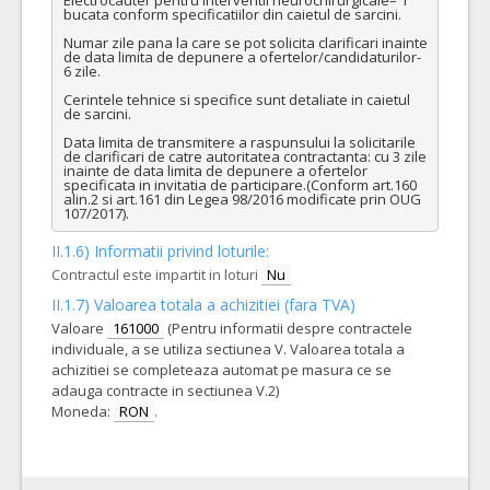
bucata conform specificatiilor din caietul de sarcini.

Numar zile pana la care se pot solicita clarificari inainte 
de data limita de depunere a ofertelor/candidaturilor- 
6 zile.

Cerintele tehnice si specifice sunt detaliate in caietul 
de sarcini.

Data limita de transmitere a raspunsului la solicitarile 
de clarificari de catre autoritatea contractanta: cu 3 zile 
inainte de data limita de depunere a ofertelor 
specificata in invitatia de participare.(Conform art.160 
alin.2 si art.161 din Legea 98/2016 modificate prin OUG 
107/2017).
II.1.6) Informatii privind loturile:
Contractul este impartit in loturi
Nu
II.1.7) Valoarea totala a achizitiei (fara TVA)
Valoare
161000
(Pentru informatii despre contractele
individuale, a se utiliza sectiunea V. Valoarea totala a
achizitiei se completeaza automat pe masura ce se
adauga contracte in sectiunea V.2)
Moneda:
RON
.