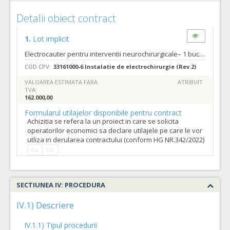
Detalii obiect contract
1.
Lot implicit
Electrocauter pentru interventii neurochirurgicale– 1 bucata conform specificatiilor din caietul de sarcini. Numar zile pana la care se pot solicita clarificari inainte de data limita de depunere a ofertelor/candidaturilor- 6 zile. Cerintele tehnice si specifice sunt detaliate in caietul de sarcini. Data limita de transmitere a raspunsului la solicitarile de clarificari de catre autoritatea contractanta: cu 3 zile inainte de data limita de depunere a ofertelor specificata in invitatia de participare.(Conform art.160 alin.2 si art.161 din Legea 98/2016 modificate prin OUG 107/2017).
COD CPV:
33161000-6 Instalatie de electrochirurgie (Rev.2)
VALOAREA ESTIMATA FARA
ATRIBUIT
TVA:
162.000,00
Formularul utilajelor disponibile pentru contract
Achizitia se refera la un proiect in care se solicita
operatorilor economici sa declare utilajele pe care le vor
utliza in derularea contractului (conform HG NR.342/2022)
Da
Nu
SECTIUNEA IV: PROCEDURA
IV.1) Descriere
IV.1.1) Tipul procedurii