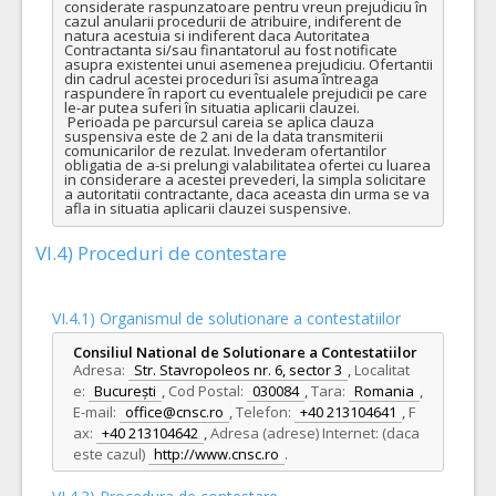
considerate raspunzatoare pentru vreun prejudiciu în 
cazul anularii procedurii de atribuire, indiferent de 
natura acestuia si indiferent daca Autoritatea 
Contractanta si/sau finantatorul au fost notificate 
asupra existentei unui asemenea prejudiciu. Ofertantii 
din cadrul acestei proceduri îsi asuma întreaga 
raspundere în raport cu eventualele prejudicii pe care 
le-ar putea suferi în situatia aplicarii clauzei.

 Perioada pe parcursul careia se aplica clauza 
suspensiva este de 2 ani de la data transmiterii 
comunicarilor de rezulat. Invederam ofertantilor 
obligatia de a-si prelungi valabilitatea ofertei cu luarea 
in considerare a acestei prevederi, la simpla solicitare 
a autoritatii contractante, daca aceasta din urma se va 
afla in situatia aplicarii clauzei suspensive.
VI.4) Proceduri de contestare
VI.4.1) Organismul de solutionare a contestatiilor
Consiliul National de Solutionare a Contestatiilor
Adresa:
Str. Stavropoleos nr. 6, sector 3
,
Localitat
e:
București
,
Cod Postal:
030084
,
Tara:
Romania
,
E-mail:
office@cnsc.ro
,
Telefon:
+40 213104641
,
F
ax:
+40 213104642
,
Adresa (adrese) Internet: (daca
este cazul)
http://www.cnsc.ro
.