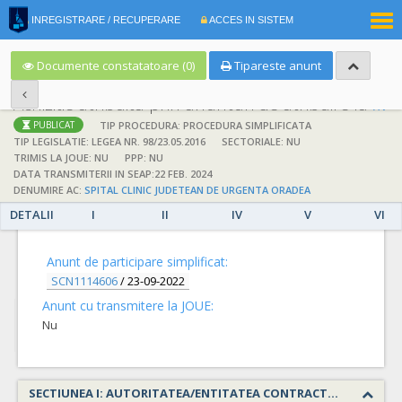
|
INREGISTRARE / RECUPERARE
ACCES IN SISTEM
RO
EN
Documente constatatoare (0)
Tipareste anunt
Achizitie atribuita prin anunturi de atribuire la anuntul simplificat
;
;
TIP PROCEDURA: PROCEDURA SIMPLIFICATA
PUBLICAT
TIP LEGISLATIE: LEGEA NR. 98/23.05.2016
SECTORIALE: NU
TRIMIS LA JOUE: NU
PPP: NU
DATA TRANSMITERII IN SEAP:22 FEB. 2024
DENUMIRE AC:
SPITAL CLINIC JUDETEAN DE URGENTA ORADEA
DETALII
I
II
IV
V
VI
DETALII
Anunt de participare simplificat:
SCN1114606
/
23-09-2022
Anunt cu transmitere la JOUE:
Nu
SECTIUNEA I: AUTORITATEA/ENTITATEA CONTRACTANTA