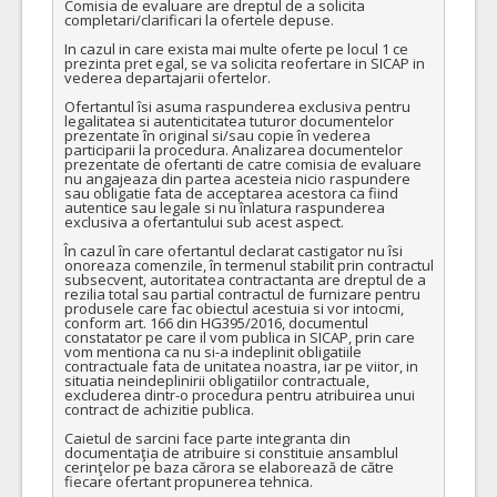
Comisia de evaluare are dreptul de a solicita 
completari/clarificari la ofertele depuse.

In cazul in care exista mai multe oferte pe locul 1 ce 
prezinta pret egal, se va solicita reofertare in SICAP in 
vederea departajarii ofertelor.

Ofertantul îsi asuma raspunderea exclusiva pentru 
legalitatea si autenticitatea tuturor documentelor 
prezentate în original si/sau copie în vederea 
participarii la procedura. Analizarea documentelor 
prezentate de ofertanti de catre comisia de evaluare 
nu angajeaza din partea acesteia nicio raspundere 
sau obligatie fata de acceptarea acestora ca fiind 
autentice sau legale si nu înlatura raspunderea 
exclusiva a ofertantului sub acest aspect.

În cazul în care ofertantul declarat castigator nu îsi 
onoreaza comenzile, în termenul stabilit prin contractul 
subsecvent, autoritatea contractanta are dreptul de a 
rezilia total sau partial contractul de furnizare pentru 
produsele care fac obiectul acestuia si vor intocmi, 
conform art. 166 din HG395/2016, documentul 
constatator pe care il vom publica in SICAP, prin care 
vom mentiona ca nu si-a indeplinit obligatiile 
contractuale fata de unitatea noastra, iar pe viitor, in 
situatia neindeplinirii obligatiilor contractuale, 
excluderea dintr-o procedura pentru atribuirea unui 
contract de achizitie publica.

Caietul de sarcini face parte integranta din 
documentaţia de atribuire si constituie ansamblul 
cerinţelor pe baza cărora se elaborează de către 
fiecare ofertant propunerea tehnica.
