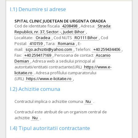
I.1) Denumire si adrese
SPITAL CLINIC JUDETEAN DE URGENTA ORADEA
Cod de identitate fiscala
4208498
,
Adresa:
Strada:
Republicii, nr. 37, Sector: -, Judet: Bihor
,
Localitate:
Oradea
,
Cod NUTS
RO111 Bihor
,
Cod
Postal:
410159
,
Tara:
Romania
,
E-
mail:
scjo.achizitii@yahoo.com
,
Telefon:
+40 259434406
,
Fax:
+40 259417169
,
Persoana de contact
Ascanio
Demian
,
Adresa web a sediului principal al
autoritatii/entitatii contractante(URL)
https://www.e-
licitatie.ro
.
Adresa profilului cumparatorului
(URL)
https://www.e-licitatie.ro
,
I.2) Achizitie comuna
Contractul implica o achizitie comuna
Nu
.
Contractul este atribuit de un organism central de
achizitie
Nu
.
I.4) Tipul autoritatii contractante