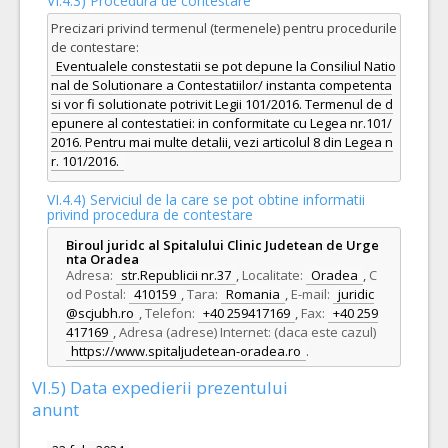
VI.4.3) Procedura de contestare
Precizari privind termenul (termenele) pentru procedurile
de contestare:
Eventualele constestatii se pot depune la Consiliul Natio
nal de Solutionare a Contestatiilor/ instanta competenta
si vor fi solutionate potrivit Legii 101/2016. Termenul de d
epunere al contestatiei: in conformitate cu Legea nr.101/
2016. Pentru mai multe detalii, vezi articolul 8 din Legea n
r. 101/2016.
VI.4.4) Serviciul de la care se pot obtine informatii
privind procedura de contestare
Biroul juridc al Spitalului Clinic Judetean de Urge
nta Oradea
Adresa:
str.Republicii nr.37
,
Localitate:
Oradea
,
C
od Postal:
410159
,
Tara:
Romania
,
E-mail:
juridic
@scjubh.ro
,
Telefon:
+40 259417169
,
Fax:
+40 259
417169
,
Adresa (adrese) Internet: (daca este cazul)
https://www.spitaljudetean-oradea.ro
.
VI.5) Data expedierii prezentului
anunt