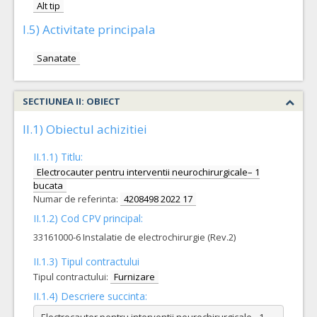
Alt tip
I.5) Activitate principala
Sanatate
SECTIUNEA II: OBIECT
II.1) Obiectul achizitiei
II.1.1) Titlu:
Electrocauter pentru interventii neurochirurgicale– 1
bucata
Numar de referinta:
4208498 2022 17
II.1.2) Cod CPV principal:
33161000-6 Instalatie de electrochirurgie (Rev.2)
II.1.3) Tipul contractului
Tipul contractului:
Furnizare
II.1.4) Descriere succinta:
Electrocauter pentru interventii neurochirurgicale– 1 