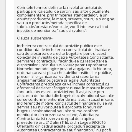
Cerintele tehnice definite la nivelul anuntului de 
participare, caietului de sarcini sau altor documente 
complementare, prin trimiterea standardelor, la un 
anumit producator, la marci, brevete, tipuri, la o origine 
sau la o productie/metoda specifica de 
fabricatie/prestare/executie, vor fi intelese ca fiind 
insotite de mentiunea ”sau echivalent”.

Clauza suspensiva-

Incheierea contractului de achizitie publica este 
conditionata de încheierea contractului de finantare 
sau de alocarea de credite bugetare pentru acest 
obiectiv de investitii de catre Autoritatea Contractanta, 
semnarea contractului facându-se cu respectarea 
dispozitiilor Ordinului 1792/2002 pentru aprobarea 
Normelor metodologice privind angajarea, lichidarea, 
ordonantarea si plata cheltuielilor institutiilor publice, 
precum si organizarea, evidenta si raportarea 
angajamentelor bugetare si legale. Autoritatea 
Contractanta precizeaza ca va încheia contractul cu 
ofertantul declarat câstigator numai în masura în care 
fondurile necesare achizitiei vor fi asigurate prin 
alocarea de fonduri din bugetul local/national sau alte 
surse conform mentiunilor de mai sus. In cazul în care, 
indiferent de motive, contractul de finantare nu se va 
semna sau nu vor putea fi aprobate fonduri din 
bugetul local/national sau alte surse conform 
mentiunilor din prezenta sectiune, Autoritatea 
Contractanta îsi rezerva dreptul de a aplica 
prevederile art. 212 alin (1) lit. c) din Legea 98/2016. 
Ofertantii din cadrul acestei proceduri accepta ca 
Autoritatea Contractanta si/sau finantatorul nu pot fi 