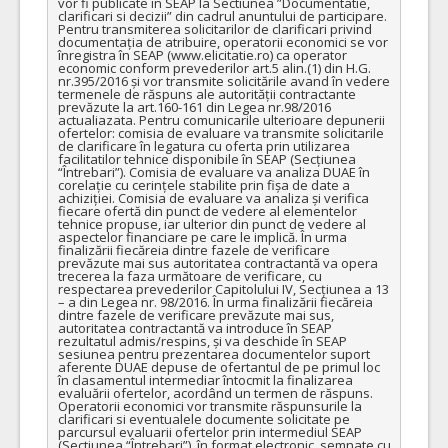
vor fi publicate în SEAP la Sectiunea ”Documentatie, 
clarificari si decizii” din cadrul anuntului de participare. 
Pentru transmiterea solicitarilor de clarificari privind 
documentația de atribuire, operatorii economici se vor 
înregistra în SEAP (www.elicitatie.ro) ca operator 
economic conform prevederilor art.5 alin.(1) din H.G. 
nr.395/2016 și vor transmite solicitările avand în vedere 
termenele de răspuns ale autorității contractante 
prevăzute la art.160-161 din Legea nr.98/2016 
actualiazata. Pentru comunicarile ulterioare depunerii 
ofertelor: comisia de evaluare va transmite solicitarile 
de clarificare în legatura cu oferta prin utilizarea 
facilitatilor tehnice disponibile în SEAP (Secțiunea 
“Întrebari”). Comisia de evaluare va analiza DUAE în 
corelație cu cerințele stabilite prin fișa de date a 
achiziției. Comisia de evaluare va analiza și verifica 
fiecare ofertă din punct de vedere al elementelor 
tehnice propuse, iar ulterior din punct de vedere al 
aspectelor financiare pe care le implică. În urma 
finalizării fiecăreia dintre fazele de verificare 
prevăzute mai sus autoritatea contractantă va opera 
trecerea la faza următoare de verificare, cu 
respectarea prevederilor Capitolului IV, Secțiunea a 13 
– a din Legea nr. 98/2016. În urma finalizării fiecăreia 
dintre fazele de verificare prevăzute mai sus, 
autoritatea contractantă va introduce în SEAP 
rezultatul admis/respins, și va deschide în SEAP 
sesiunea pentru prezentarea documentelor suport 
aferente DUAE depuse de ofertantul de pe primul loc 
în clasamentul intermediar întocmit la finalizarea 
evaluării ofertelor, acordând un termen de răspuns. 
Operatorii economici vor transmite răspunsurile la 
clarificari si eventualele documente solicitate pe 
parcursul evaluarii ofertelor prin intermediul SEAP 
(Sectiunea “Întrebari”), în format electronic, semnate cu 