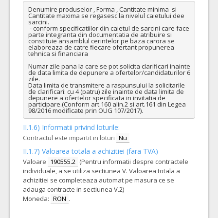
Denumire produselor , Forma , Cantitate minima  si  
Cantitate maxima se regasesc la nivelul caietului dee 
sarcini.

 - conform specificatiilor din caietul de sarcini care face 
parte integranta din documentatia de atribuire si 
constituie ansamblul cerintelor pe baza carora se 
elaboreaza de catre fiecare ofertant propunerea 
tehnica si financiara

Numar zile pana la care se pot solicita clarificari inainte 
de data limita de depunere a ofertelor/candidaturilor 6 
zile.

Data limita de transmitere a raspunsului la solicitarile 
de clarificari: cu 4 (patru) zile inainte de data limita de 
depunere a ofertelor specificata in invitatia de 
participare.(Conform art.160 alin.2 si art.161 din Legea 
98/2016 modificate prin OUG 107/2017).
II.1.6) Informatii privind loturile:
Contractul este impartit in loturi
Nu
II.1.7) Valoarea totala a achizitiei (fara TVA)
Valoare
190555.2
(Pentru informatii despre contractele
individuale, a se utiliza sectiunea V. Valoarea totala a
achizitiei se completeaza automat pe masura ce se
adauga contracte in sectiunea V.2)
Moneda:
RON
.