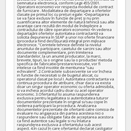
semnatura electronica, conform Legii 455/2001. 
Operatorii economici vor respecta modelul de contract 
de furnizare . Modalitatea de departajare a ofertelor 
clasate pe primul loc cu prețuri egale: •Departajarea 
se va face exclusiv în funcție de preț și nu prin 
cuantificarea altor elemente de natură tehnică sau alte 
avantaje care rezultă din modul de îndeplinire a 
contractului de către operatorii economici •În vederea 
departajării ofertelor autoritatea contractantă va 
solicita depunerea în SEAP a unor noi oferte financiare 
(procedura fiind desfășurată integral prin mijloace 
electronice. ”Cerintele tehnice definite la nivelul 
anuntului de participare, caietului de sarcini sau altor 
documente complementare, prin trimiterea 
standardelor, la un anumit producator, la marci, 
brevete, tipuri, la o origine sau la o productie/ metoda 
specifica de fabricatie/prestare/executie, vor fi 
intelese ca fiind insotite de mentiunea ”sau 
echivalent”. 2.Contractele subsecvente se vor încheia 
in functie de necesitati si de bugetul alocat, cu 
operatorul clasat pe locul I. Autoritatea contractanta va 
continua procedura de atribuire, chiar daca va exista 
doar un singur operator economic cu oferta admisibila, 
si va incheia acordul cadru doar cu acel operator 
economic. 3.Ofertantul îsi asuma raspunderea 
exclusiva pentru legalitatea si autenticitatea tuturor 
documentelor prezentate în original si/sau copie în 
vederea participarii la procedura. Analizarea 
documentelor prezentate de ofertanti catre comisia de 
evaluare nu angajeaza din partea acesteia nici o 
raspundere sau obligatie fata de acceptarea acestora 
ca fiind autentice sau legale si nu înlatura 
raspunderea exclusiva a ofertantului sub acest 
aspect. 4.În cazul în care ofertantul declarat castigator 