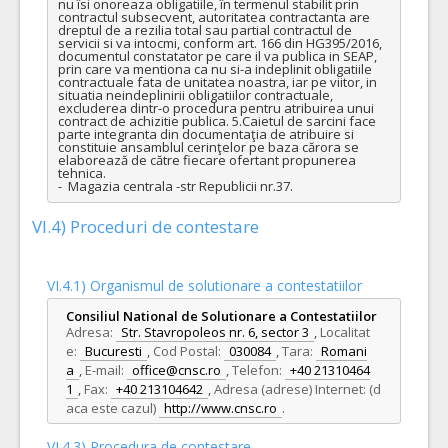
nu îsi onoreaza obligatiile, în termenul stabilit prin 
contractul subsecvent, autoritatea contractanta are 
dreptul de a rezilia total sau partial contractul de 
servicii si va intocmi, conform art. 166 din HG395/2016, 
documentul constatator pe care il va publica in SEAP, 
prin care va mentiona ca nu si-a indeplinit obligatiile 
contractuale fata de unitatea noastra, iar pe viitor, in 
situatia neindeplinirii obligatiilor contractuale, 
excluderea dintr-o procedura pentru atribuirea unui 
contract de achizitie publica. 5.Caietul de sarcini face 
parte integranta din documentaţia de atribuire si 
constituie ansamblul cerinţelor pe baza cărora se 
elaborează de către fiecare ofertant propunerea 
tehnica. 

-  Magazia centrala -str Republicii nr.37.
VI.4) Proceduri de contestare
VI.4.1) Organismul de solutionare a contestatiilor
Consiliul National de Solutionare a Contestatiilor
Adresa:
Str. Stavropoleos nr. 6, sector 3
,
Localitat
e:
Bucuresti
,
Cod Postal:
030084
,
Tara:
Romani
a
,
E-mail:
office@cnsc.ro
,
Telefon:
+40 21310464
1
,
Fax:
+40 213104642
,
Adresa (adrese) Internet: (d
aca este cazul)
http://www.cnsc.ro
.
VI.4.3) Procedura de contestare