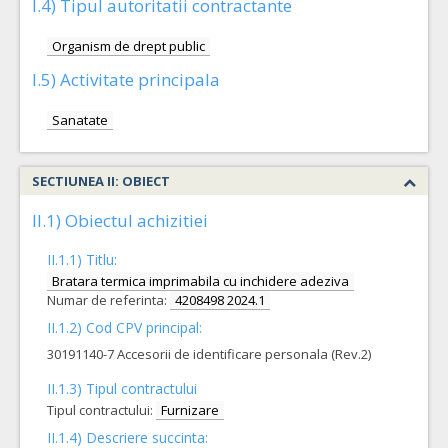
I.4) Tipul autoritatii contractante
Organism de drept public
I.5) Activitate principala
Sanatate
SECTIUNEA II: OBIECT
II.1) Obiectul achizitiei
II.1.1) Titlu:
Bratara termica imprimabila cu inchidere adeziva
Numar de referinta:
4208498 2024.1
II.1.2) Cod CPV principal:
30191140-7 Accesorii de identificare personala (Rev.2)
II.1.3) Tipul contractului
Tipul contractului:
Furnizare
II.1.4) Descriere succinta: