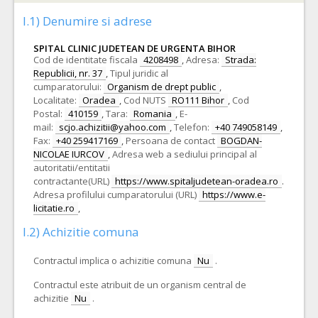
I.1) Denumire si adrese
SPITAL CLINIC JUDETEAN DE URGENTA BIHOR
Cod de identitate fiscala
4208498
,
Adresa:
Strada:
Republicii, nr. 37
,
Tipul juridic al
cumparatorului:
Organism de drept public
,
Localitate:
Oradea
,
Cod NUTS
RO111 Bihor
,
Cod
Postal:
410159
,
Tara:
Romania
,
E-
mail:
scjo.achizitii@yahoo.com
,
Telefon:
+40 749058149
,
Fax:
+40 259417169
,
Persoana de contact
BOGDAN-
NICOLAE IURCOV
,
Adresa web a sediului principal al
autoritatii/entitatii
contractante(URL)
https://www.spitaljudetean-oradea.ro
.
Adresa profilului cumparatorului (URL)
https://www.e-
licitatie.ro
,
I.2) Achizitie comuna
Contractul implica o achizitie comuna
Nu
.
Contractul este atribuit de un organism central de
achizitie
Nu
.