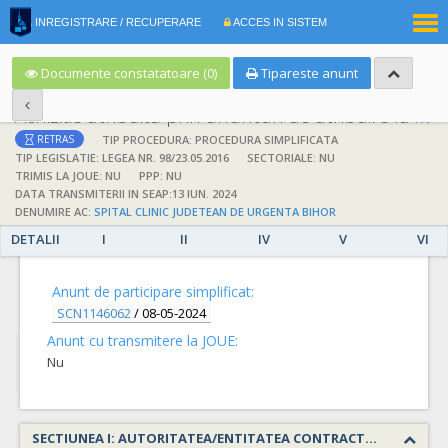
|
INREGISTRARE / RECUPERARE
ACCES IN SISTEM
RO
EN
Documente constatatoare (0)
Tipareste anunt
Achizitie atribuita prin anunturi de atribuire la anuntul simplificat
;
;
TIP PROCEDURA: PROCEDURA SIMPLIFICATA
RETRAS
TIP LEGISLATIE: LEGEA NR. 98/23.05.2016
SECTORIALE: NU
TRIMIS LA JOUE: NU
PPP: NU
DATA TRANSMITERII IN SEAP:13 IUN. 2024
DENUMIRE AC:
SPITAL CLINIC JUDETEAN DE URGENTA BIHOR
DETALII
I
II
IV
V
VI
DETALII
Anunt de participare simplificat:
SCN1146062
/
08-05-2024
Anunt cu transmitere la JOUE:
Nu
SECTIUNEA I: AUTORITATEA/ENTITATEA CONTRACTANTA