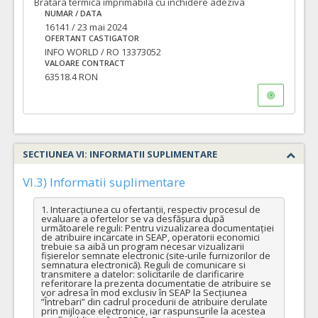
Bratara termica imprimabila cu inchidere adeziva
NUMAR / DATA
16141 / 23 mai 2024
OFERTANT CASTIGATOR
INFO WORLD / RO 13373052
VALOARE CONTRACT
63518.4 RON
SECTIUNEA VI: INFORMATII SUPLIMENTARE
VI.3) Informatii suplimentare
1. Interacțiunea cu ofertanții, respectiv procesul de 
evaluare a ofertelor se va desfășura după 
următoarele reguli: Pentru vizualizarea documentației 
de atribuire incarcate in SEAP, operatorii economici 
trebuie sa aibă un program necesar vizualizarii 
fișierelor semnate electronic (site-urile furnizorilor de 
semnatura electronică). Reguli de comunicare si 
transmitere a datelor: solicitarile de clarificarire 
referitorare la prezenta documentatie de atribuire se 
vor adresa în mod exclusiv în SEAP la Secțiunea 
”Întrebari” din cadrul procedurii de atribuire derulate 
prin mijloace electronice, iar raspunsurile la acestea 