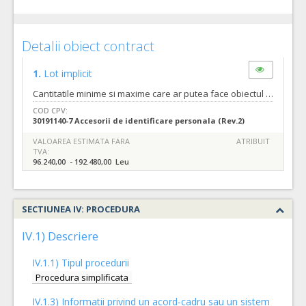
Detalii obiect contract
1.
Lot implicit
Cantitatile minime si maxime care ar putea face obiectul unui singur contract subsecvent se regasesc la nivelul caietului de sarcini care face parte integranta din documentatia de atribuire si constituie ansamblul cerintelor pe baza carora se elaboreaza de catre fiecare ofertant propunerea tehnica. Frecventa si valoarea contractelor ce urmeaza sa fie atribuite: Contractele subsecvente vor fi atribuite in functie de necesitatile unitatii si fondurile disponibile. Aproximativ 4 (patru) contracte pana la finele acordului cadru.
COD CPV:
30191140-7 Accesorii de identificare personala (Rev.2)
VALOAREA ESTIMATA FARA
ATRIBUIT
TVA:
96.240,00 - 192.480,00 Leu
SECTIUNEA IV: PROCEDURA
IV.1) Descriere
IV.1.1) Tipul procedurii
Procedura simplificata
IV.1.3) Informatii privind un acord-cadru sau un sistem