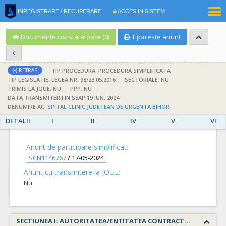
|
INREGISTRARE / RECUPERARE
ACCES IN SISTEM
RO
EN
Documente constatatoare (0)
Tipareste anunt
Achizitie atribuita prin anunturi de atribuire la anuntul simplificat
;
;
TIP PROCEDURA: PROCEDURA SIMPLIFICATA
RETRAS
TIP LEGISLATIE: LEGEA NR. 98/23.05.2016
SECTORIALE: NU
TRIMIS LA JOUE: NU
PPP: NU
DATA TRANSMITERII IN SEAP:19 IUN. 2024
DENUMIRE AC:
SPITAL CLINIC JUDETEAN DE URGENTA BIHOR
DETALII
I
II
IV
V
VI
DETALII
Anunt de participare simplificat:
SCN1146767
/
17-05-2024
Anunt cu transmitere la JOUE:
Nu
SECTIUNEA I: AUTORITATEA/ENTITATEA CONTRACTANTA