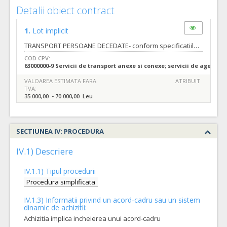
Detalii obiect contract
1.
Lot implicit
TRANSPORT PERSOANE DECEDATE- conform specificatiilor din caietul de sarcini. Numar zile pana la care se pot solicita clarificari inainte de data limita de depunere a ofertelor/candidaturilor 6 zile. Data limita de transmitere a raspunsului la solicitarile de clarificari: cu 3 (trei) zile inainte de data limita de depunere a ofertelor specificata in invitatia de participare.(Conform art.160 alin.2 si art.161 din Legea 98/2016 modificate prin OUG 107/2017).
COD CPV:
63000000-9 Servicii de transport anexe si conexe; servicii de agentii 
VALOAREA ESTIMATA FARA
ATRIBUIT
TVA:
35.000,00 - 70.000,00 Leu
SECTIUNEA IV: PROCEDURA
IV.1) Descriere
IV.1.1) Tipul procedurii
Procedura simplificata
IV.1.3) Informatii privind un acord-cadru sau un sistem
dinamic de achizitii:
Achizitia implica incheierea unui acord-cadru