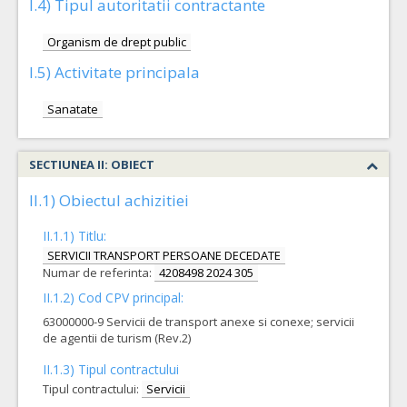
I.4) Tipul autoritatii contractante
Organism de drept public
I.5) Activitate principala
Sanatate
SECTIUNEA II: OBIECT
II.1) Obiectul achizitiei
II.1.1) Titlu:
SERVICII TRANSPORT PERSOANE DECEDATE
Numar de referinta:
4208498 2024 305
II.1.2) Cod CPV principal:
63000000-9 Servicii de transport anexe si conexe; servicii
de agentii de turism (Rev.2)
II.1.3) Tipul contractului
Tipul contractului:
Servicii