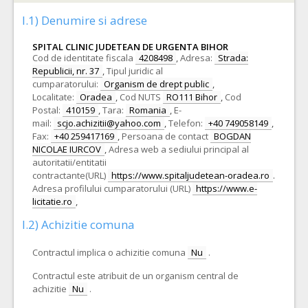
I.1) Denumire si adrese
SPITAL CLINIC JUDETEAN DE URGENTA BIHOR
Cod de identitate fiscala
4208498
,
Adresa:
Strada:
Republicii, nr. 37
,
Tipul juridic al
cumparatorului:
Organism de drept public
,
Localitate:
Oradea
,
Cod NUTS
RO111 Bihor
,
Cod
Postal:
410159
,
Tara:
Romania
,
E-
mail:
scjo.achizitii@yahoo.com
,
Telefon:
+40 749058149
,
Fax:
+40 259417169
,
Persoana de contact
BOGDAN
NICOLAE IURCOV
,
Adresa web a sediului principal al
autoritatii/entitatii
contractante(URL)
https://www.spitaljudetean-oradea.ro
.
Adresa profilului cumparatorului (URL)
https://www.e-
licitatie.ro
,
I.2) Achizitie comuna
Contractul implica o achizitie comuna
Nu
.
Contractul este atribuit de un organism central de
achizitie
Nu
.