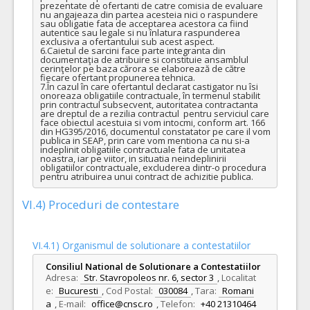
prezentate de ofertanti de catre comisia de evaluare 
nu angajeaza din partea acesteia nici o raspundere 
sau obligatie fata de acceptarea acestora ca fiind 
autentice sau legale si nu înlatura raspunderea 
exclusiva a ofertantului sub acest aspect.

6.Caietul de sarcini face parte integranta din 
documentaţia de atribuire si constituie ansamblul 
cerinţelor pe baza cărora se elaborează de către 
fiecare ofertant propunerea tehnica.

7.În cazul în care ofertantul declarat castigator nu îsi 
onoreaza obligatiile contractuale, în termenul stabilit 
prin contractul subsecvent, autoritatea contractanta 
are dreptul de a rezilia contractul  pentru serviciul care 
face obiectul acestuia si vom intocmi, conform art. 166 
din HG395/2016, documentul constatator pe care il vom 
publica in SEAP, prin care vom mentiona ca nu si-a 
indeplinit obligatiile contractuale fata de unitatea 
noastra, iar pe viitor, in situatia neindeplinirii 
obligatiilor contractuale, excluderea dintr-o procedura 
pentru atribuirea unui contract de achizitie publica.
VI.4) Proceduri de contestare
VI.4.1) Organismul de solutionare a contestatiilor
Consiliul National de Solutionare a Contestatiilor
Adresa:
Str. Stavropoleos nr. 6, sector 3
,
Localitat
e:
Bucuresti
,
Cod Postal:
030084
,
Tara:
Romani
a
,
E-mail:
office@cnsc.ro
,
Telefon:
+40 21310464