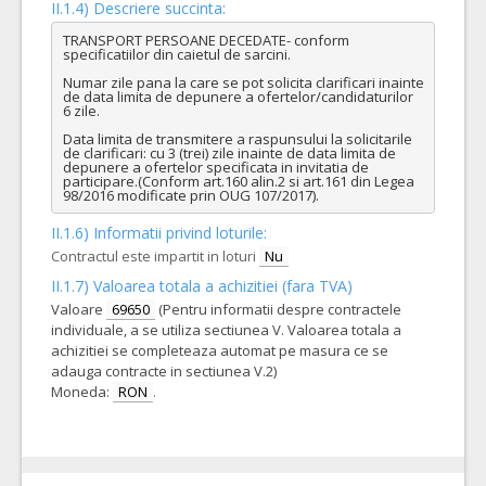
II.1.4) Descriere succinta:
TRANSPORT PERSOANE DECEDATE- conform 
specificatiilor din caietul de sarcini.               

Numar zile pana la care se pot solicita clarificari inainte 
de data limita de depunere a ofertelor/candidaturilor  
6 zile.

Data limita de transmitere a raspunsului la solicitarile 
de clarificari: cu 3 (trei) zile inainte de data limita de 
depunere a ofertelor specificata in invitatia de 
participare.(Conform art.160 alin.2 si art.161 din Legea 
98/2016 modificate prin OUG 107/2017).
II.1.6) Informatii privind loturile:
Contractul este impartit in loturi
Nu
II.1.7) Valoarea totala a achizitiei (fara TVA)
Valoare
69650
(Pentru informatii despre contractele
individuale, a se utiliza sectiunea V. Valoarea totala a
achizitiei se completeaza automat pe masura ce se
adauga contracte in sectiunea V.2)
Moneda:
RON
.