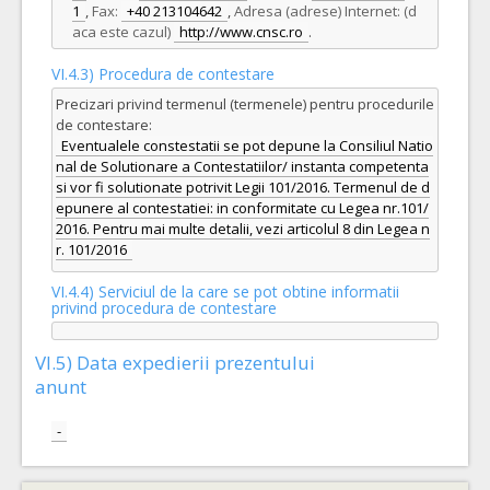
1
,
Fax:
+40 213104642
,
Adresa (adrese) Internet: (d
aca este cazul)
http://www.cnsc.ro
.
VI.4.3) Procedura de contestare
Precizari privind termenul (termenele) pentru procedurile
de contestare:
Eventualele constestatii se pot depune la Consiliul Natio
nal de Solutionare a Contestatiilor/ instanta competenta
si vor fi solutionate potrivit Legii 101/2016. Termenul de d
epunere al contestatiei: in conformitate cu Legea nr.101/
2016. Pentru mai multe detalii, vezi articolul 8 din Legea n
r. 101/2016
VI.4.4) Serviciul de la care se pot obtine informatii
privind procedura de contestare
VI.5) Data expedierii prezentului
anunt
-