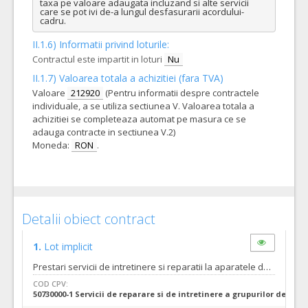
taxa pe valoare adaugata incluzand si alte servicii 
care se pot ivi de-a lungul desfasurarii acordului-
cadru.
II.1.6) Informatii privind loturile:
Contractul este impartit in loturi
Nu
II.1.7) Valoarea totala a achizitiei (fara TVA)
Valoare
212920
(Pentru informatii despre contractele
individuale, a se utiliza sectiunea V. Valoarea totala a
achizitiei se completeaza automat pe masura ce se
adauga contracte in sectiunea V.2)
Moneda:
RON
.
Detalii obiect contract
1.
Lot implicit
Prestari servicii de intretinere si reparatii la aparatele de aer conditionat pentru Spitalul Clinic Judetean de Urgenta Bihor- acord cadru pentru 48 luni- conform specificatiilor din caietul de sarcini constand in: 1. verificare tehnica, intretinere si igienizare aparate de aer conditionat; 2. inlocuirea filtrelor (un set de cate doua filtre pentru fiecare aparat de aer conditionat); 3. completarea/umplerea cu freon a aparatelor de aer conditionat acolo unde este cazul. Numar zile pana la care se pot solicita clarificari inainte de data limita de depunere a ofertelor/candidaturilor 6 zile. Data limita de transmitere a raspunsului la solicitarile de clarificari: cu 3 (trei) zile inainte de data limita de depunere a ofertelor specificata in invitatia de participare.(Conform art.160 alin.2 si art.161 din Legea 98/2016 modificate prin OUG 107/2017). Autoritatea contractanta a stabilit valoarea estimata a acordului - cadru de prestari servicii conform prospectarii pietii, respectand prevederile care stabilesc regulile de estimare a valorii acordului-cadru. Astfel, valoarea estimata a fost stabilita prin insumarea tuturor sumelor platibile pentru indeplinirea acordului-cadru de prestari servicii fara taxa pe valoare adaugata incluzand si alte servicii care se pot ivi de-a lungul desfasurarii acordului-cadru.
COD CPV:
50730000-1 Servicii de reparare si de intretinere a grupurilor de refri