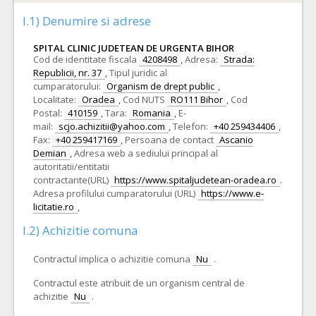
I.1) Denumire si adrese
SPITAL CLINIC JUDETEAN DE URGENTA BIHOR
Cod de identitate fiscala
4208498
,
Adresa:
Strada:
Republicii, nr. 37
,
Tipul juridic al
cumparatorului:
Organism de drept public
,
Localitate:
Oradea
,
Cod NUTS
RO111 Bihor
,
Cod
Postal:
410159
,
Tara:
Romania
,
E-
mail:
scjo.achizitii@yahoo.com
,
Telefon:
+40 259434406
,
Fax:
+40 259417169
,
Persoana de contact
Ascanio
Demian
,
Adresa web a sediului principal al
autoritatii/entitatii
contractante(URL)
https://www.spitaljudetean-oradea.ro
.
Adresa profilului cumparatorului (URL)
https://www.e-
licitatie.ro
,
I.2) Achizitie comuna
Contractul implica o achizitie comuna
Nu
.
Contractul este atribuit de un organism central de
achizitie
Nu
.