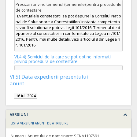
Precizari privind termenul (termenele) pentru procedurile
de contestare:
Eventualele constestatii se pot depune la Consiliul Natio
nal de Solutionare a Contestatiilor/ instanta competenta
si vor fi solutionate potrivit Legii 101/2016. Termenul de d
epunere al contestatiei: in conformitate cu Legea nr.101/
2016. Pentru mai multe detalii, vezi articolul 8 din Legea n
r. 101/2016
VI.4.4) Serviciul de la care se pot obtine informatii
privind procedura de contestare
VI.5) Data expedierii prezentului
anunt
16 iul. 2024
VERSIUNI
LISTA VERSIUNI ANUNT DE ATRIBUIRE
Numarul Anuntului de participare:
SCNA1107591