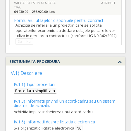
VALOAREA ESTIMATA FARA
ATRIBUIT
TVA:
64.230,00 - 256.920,00 Leu
Formularul utilajelor disponibile pentru contract
Achizitia se refera la un proiect in care se solicita
operatorilor economici sa declare utilajele pe care le vor
utliza in derularea contractului (conform HG NR.342/2022)
Da
Nu
SECTIUNEA IV: PROCEDURA
IV.1) Descriere
IV.1.1) Tipul procedurii
Procedura simplificata
IV.1.3) Informatii privind un acord-cadru sau un sistem
dinamic de achizitii:
Achizitia implica incheierea unui acord-cadru
IV.1.6) Informatii despre licitatia electronica
S-a organizat o licitatie electronica
Nu