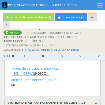
|
INREGISTRARE / RECUPERARE
ACCES IN SISTEM
RO
EN
Documente constatatoare (1)
Tipareste anunt
Achizitie atribuita prin anunturi de atribuire la anuntul simplificat
;
;
TIP PROCEDURA: PROCEDURA SIMPLIFICATA
PUBLICAT
TIP LEGISLATIE: LEGEA NR. 98/23.05.2016
SECTORIALE: NU
TRIMIS LA JOUE: NU
PPP: NU
DATA TRANSMITERII IN SEAP:16 IUL. 2024
DENUMIRE AC:
SPITAL CLINIC JUDETEAN DE URGENTA BIHOR
DETALII
I
II
IV
V
VI
DETALII
Anunt de participare simplificat:
SCN1145874
/
29-04-2024
Anunt cu transmitere la JOUE:
Nu
SECTIUNEA I: AUTORITATEA/ENTITATEA CONTRACTANTA