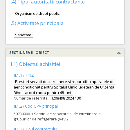
I.4) Tipul autoritatii contractante
Organism de drept public
I.5) Activitate principala
Sanatate
SECTIUNEA II: OBIECT
II.1) Obiectul achizitiei
II.1.1) Titlu:
Prestari servicii de intretinere si reparatii la aparatele de
aer conditionat pentru Spitalul Clinic Judetean de Urgenta
Bihor- acord cadru pentru 48 luni
Numar de referinta:
4208498 2024 130
II.1.2) Cod CPV principal:
50730000-1 Servicii de reparare si de intretinere a
grupurilor de refrigerare (Rev.2)
II.1.3) Tipul contractului