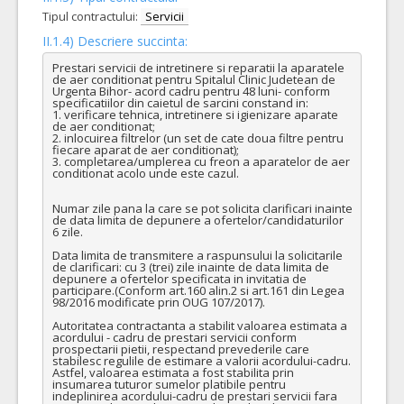
Tipul contractului:
Servicii
II.1.4) Descriere succinta:
Prestari servicii de intretinere si reparatii la aparatele 
de aer conditionat pentru Spitalul Clinic Judetean de 
Urgenta Bihor- acord cadru pentru 48 luni- conform 
specificatiilor din caietul de sarcini constand in:

1. verificare tehnica, intretinere si igienizare aparate 
de aer conditionat; 

2. inlocuirea filtrelor (un set de cate doua filtre pentru 
fiecare aparat de aer conditionat); 

3. completarea/umplerea cu freon a aparatelor de aer 
conditionat acolo unde este cazul.

Numar zile pana la care se pot solicita clarificari inainte 
de data limita de depunere a ofertelor/candidaturilor  
6 zile.

Data limita de transmitere a raspunsului la solicitarile 
de clarificari: cu 3 (trei) zile inainte de data limita de 
depunere a ofertelor specificata in invitatia de 
participare.(Conform art.160 alin.2 si art.161 din Legea 
98/2016 modificate prin OUG 107/2017).

Autoritatea contractanta a stabilit valoarea estimata a 
acordului - cadru de prestari servicii conform 
prospectarii pietii, respectand prevederile care 
stabilesc regulile de estimare a valorii acordului-cadru. 
Astfel, valoarea estimata a fost stabilita prin 
insumarea tuturor sumelor platibile pentru 
indeplinirea acordului-cadru de prestari servicii fara 