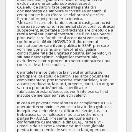
exclusiva a ofertantului sub acest aspect.

6.Caietul de sarcini face parte integranta din 
documentaţia de atribuire si constituie ansamblul 
cerinţelor pe baza cărora se elaborează de către 
fiecare ofertant propunerea tehnica.

7.În cazul în care ofertantul declarat castigator nu îsi 
onoreaza comenzile, în termenul stabilit prin contractul 
subsecvent, autoritatea contractanta are dreptul de a 
rezilia total sau partial contractul de furnizare pentru 
produsele care fac obiectul acestuia si vom intocmi, 
conform art. 166 din HG395/2016, documentul 
constatator pe care il vom publica in SEAP, prin care 
vom mentiona ca nu si-a indeplinit obligatiile 
contractuale fata de unitatea noastra, iar pe viitor, in 
situatia neindeplinirii obligatiilor contractuale, 
excluderea dintr-o procedura pentru atribuirea unui 
contract de achizitie publica.

Cerintele tehnice definite la nivelul anuntului de 
participare, caietului de sarcini sau altor documente 
complementare, prin trimiterea standardelor, la un 
anumit producator, la marci, brevete, tipuri, la o origine 
sau la o productie/metoda specifica de 
fabricatie/prestare/executie, vor fi intelese ca fiind 
insotite de mentiunea ”sau echivalent”.

In ceea ce priveste modalitatea de completare a DUAE, 
operatorii economici se vor limita la a indica global ca 
indeplinesc cerintele de calificare/selectie, fara sa 
trebuiasca sa completeze nicio alta sectiune din 
partea IV - A,B,C,D. Prezenta mentiune este in 
conformitate cu mentiunile din DUAE, Partea IV: « 
Criteriile de selectie » sectiunea: Indicatie globala 
pentru toate criteriile de selectie. In fapt, operatorii 