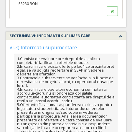
53230 RON
SECTIUNEA VI: INFORMATII SUPLIMENTARE
VI.3) Informatii suplimentare
1.Comisia de evaluare are dreptul de a solicita 
completari/clarificari la ofertele depuse.

2.In cazul in care exista oferte pe loc 1 ce prezinta pret 
egal, se va solicita reofertare in SEAP in vederea 
departajarii ofertelor. 

3.Contractele subsecvente se vor încheia in functie de 
necesitati si de bugetul alocat, cu operatorul clasat pe 
locul I.

4.In cazul in care operatorii economici semnatari ai 
acordului-cadru nu isi onoreaza obligatiile 
contractuale, autoritatea contractanta are dreptul de a 
rezilia unilateral acordul-cadru.

5.Ofertantul îsi asuma raspunderea exclusiva pentru 
legalitatea si autenticitatea tuturor documentelor 
prezentate în original si/sau copie în vederea 
participarii la procedura. Analizarea documentelor 
prezentate de ofertanti de catre comisia de evaluare 
nu angajeaza din partea acesteia nici o raspundere 
sau obligatie fata de acceptarea acestora ca fiind 
autentice sau legale si nu înlatura raspunderea 