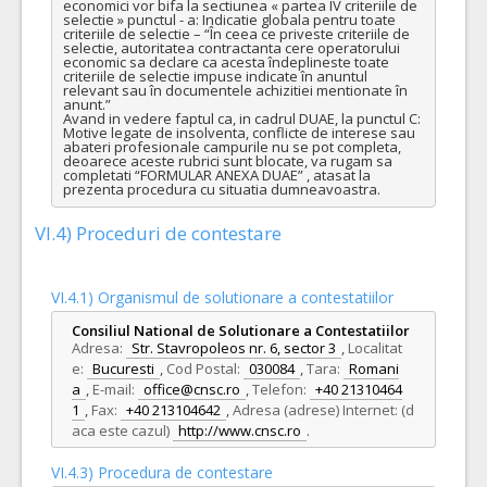
economici vor bifa la sectiunea « partea IV criteriile de 
selectie » punctul - a: Indicatie globala pentru toate 
criteriile de selectie – “În ceea ce priveste criteriile de 
selectie, autoritatea contractanta cere operatorului 
economic sa declare ca acesta îndeplineste toate 
criteriile de selectie impuse indicate în anuntul 
relevant sau în documentele achizitiei mentionate în 
anunt.”

Avand in vedere faptul ca, in cadrul DUAE, la punctul C: 
Motive legate de insolventa, conflicte de interese sau 
abateri profesionale campurile nu se pot completa, 
deoarece aceste rubrici sunt blocate, va rugam sa 
completati “FORMULAR ANEXA DUAE” , atasat la 
prezenta procedura cu situatia dumneavoastra.
VI.4) Proceduri de contestare
VI.4.1) Organismul de solutionare a contestatiilor
Consiliul National de Solutionare a Contestatiilor
Adresa:
Str. Stavropoleos nr. 6, sector 3
,
Localitat
e:
Bucuresti
,
Cod Postal:
030084
,
Tara:
Romani
a
,
E-mail:
office@cnsc.ro
,
Telefon:
+40 21310464
1
,
Fax:
+40 213104642
,
Adresa (adrese) Internet: (d
aca este cazul)
http://www.cnsc.ro
.
VI.4.3) Procedura de contestare