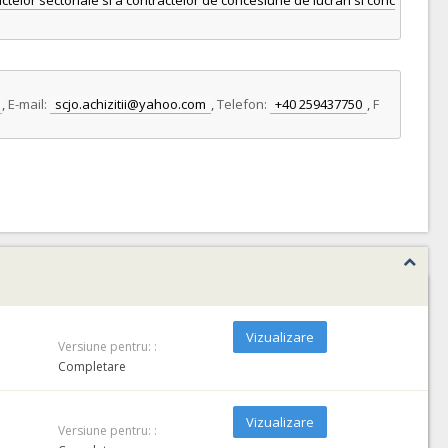
ctelor sectoriale si a contractelor de concesiune de lucrari si conc
,
E-mail:
scjo.achizitii@yahoo.com
,
Telefon:
+40 259437750
,
F
Vizualizare
Versiune pentru: :
Completare
Vizualizare
Versiune pentru: :