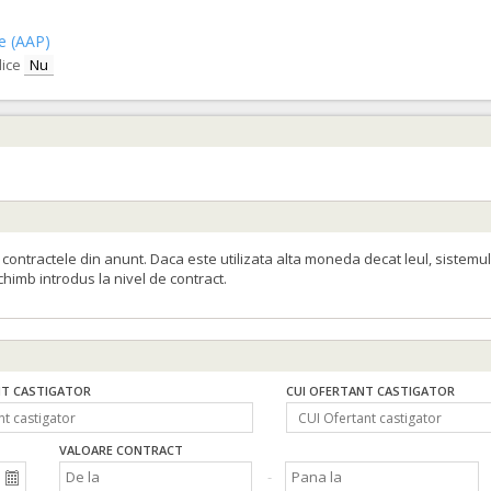
ce (AAP)
lice
Nu
ontractele din anunt. Daca este utilizata alta moneda decat leul, sistemul
schimb introdus la nivel de contract.
T CASTIGATOR
CUI OFERTANT CASTIGATOR
VALOARE CONTRACT