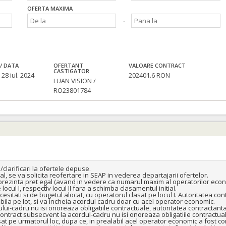
OFERTA MAXIMA
/ DATA
OFERTANT
VALOARE CONTRACT
CASTIGATOR
 28 iul. 2024
202401.6 RON
LUAN VISION /
RO23801784
larificari la ofertele depuse.

al, se va solicita reofertare in SEAP in vederea departajarii ofertelor.

e prezinta pret egal (avand in vedere ca numarul maxim al operatorilor econo
cul I, respectiv locul II fara a schimba clasamentul initial.

sitati si de bugetul alocat, cu operatorul clasat pe locul I. Autoritatea co
ila pe lot, si va incheia acordul cadru doar cu acel operator economic.

lui-cadru nu isi onoreaza obligatiile contractuale, autoritatea contractanta 
ontract subsecvent la acordul-cadru nu isi onoreaza obligatiile contractual
 pe urmatorul loc, dupa ce, in prealabil acel operator economic a fost con