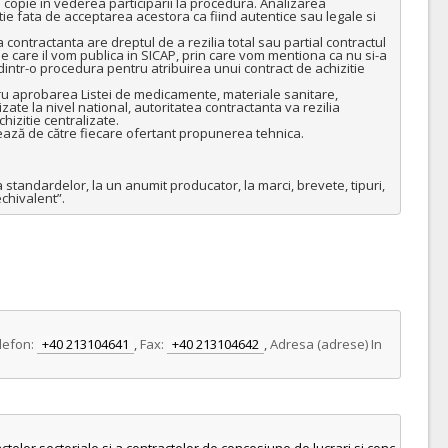
copie în vederea participarii la procedura. Analizarea 
 fata de acceptarea acestora ca fiind autentice sau legale si 
contractanta are dreptul de a rezilia total sau partial contractul 
 care il vom publica in SICAP, prin care vom mentiona ca nu si-a 
a dintr-o procedura pentru atribuirea unui contract de achizitie 
u aprobarea Listei de medicamente, materiale sanitare, 
ate la nivel national, autoritatea contractanta va rezilia 
izitie centralizate. 

ează de către fiecare ofertant propunerea tehnica.

standardelor, la un anumit producator, la marci, brevete, tipuri, 
chivalent”.
lefon:
+40 213104641
,
Fax:
+40 213104642
,
Adresa (adrese) In