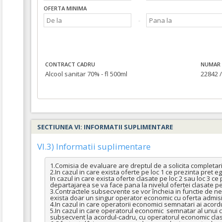
OFERTA MINIMA
CONTRACT CADRU
NUMAR 
Alcool sanitar 70% - fl 500ml
22842 /
SECTIUNEA VI: INFORMATII SUPLIMENTARE
VI.3) Informatii suplimentare
1.Comisia de evaluare are dreptul de a solicita completari/c
2.In cazul in care exista oferte pe loc 1 ce prezinta pret eg
In cazul in care exista oferte clasate pe loc 2 sau loc 3 c
departajarea se va face pana la nivelul ofertei clasate pe lo
3.Contractele subsecvente se vor încheia in functie de nece
exista doar un singur operator economic cu oferta admisib
4.In cazul in care operatorii economici semnatari ai acordu
5.In cazul in care operatorul economic  semnatar al unui c
subsecvent la acordul-cadru, cu operatorul economic clasat