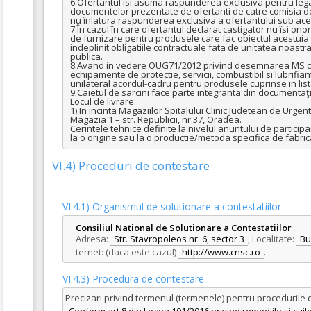
6.Ofertantul îsi asuma raspunderea exclusiva pentru legali
documentelor prezentate de ofertanti de catre comisia de
nu înlatura raspunderea exclusiva a ofertantului sub aces
7.În cazul în care ofertantul declarat castigator nu îsi ono
de furnizare pentru produsele care fac obiectul acestuia 
indeplinit obligatiile contractuale fata de unitatea noastra,
publica.

8.Avand in vedere OUG71/2012 privind desemnarea MS ca un
echipamente de protectie, servicii, combustibil si lubrifian
unilateral acordul-cadru pentru produsele cuprinse in lista 
9.Caietul de sarcini face parte integranta din documentaţ
Locul de livrare: 

1) In incinta Magaziilor Spitalului Clinic Judetean de Urgent
Magazia 1 – str. Republicii, nr.37, Oradea.

Cerintele tehnice definite la nivelul anuntului de particip
la o origine sau la o productie/metoda specifica de fabric
VI.4) Proceduri de contestare
VI.4.1) Organismul de solutionare a contestatiilor
Consiliul National de Solutionare a Contestatiilor
Adresa:
Str. Stavropoleos nr. 6, sector 3
,
Localitate:
Bu
ternet: (daca este cazul)
http://www.cnsc.ro
.
VI.4.3) Procedura de contestare
Precizari privind termenul (termenele) pentru procedurile 