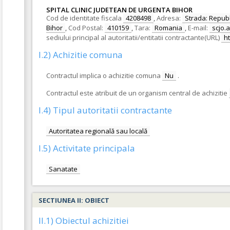
SPITAL CLINIC JUDETEAN DE URGENTA BIHOR
Cod de identitate fiscala
4208498
,
Adresa:
Strada: Republi
Bihor
,
Cod Postal:
410159
,
Tara:
Romania
,
E-mail:
scjo.
sediului principal al autoritatii/entitatii contractante(URL)
h
I.2) Achizitie comuna
Contractul implica o achizitie comuna
Nu
.
Contractul este atribuit de un organism central de achizitie
I.4) Tipul autoritatii contractante
Autoritatea regională sau locală
I.5) Activitate principala
Sanatate
SECTIUNEA II: OBIECT
II.1) Obiectul achizitiei