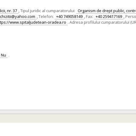
cii, nr. 37
,
Tipul juridic al cumparatorului:
Organism de drept public, contro
achizitii@yahoo.com
,
Telefon:
+40 749058149
,
Fax:
+40 259417169
,
Perso
ttps://www.spitaljudetean-oradea.ro
.
Adresa profilului cumparatorului (UR
Nu
.