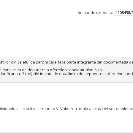
Numar de referinta:
4208498/
ilor din caietul de sarcini care face parte integranta din documentatia de 


e data limita de depunere a ofertelor/candidaturilor: 6 zile.

larificari: cu 3 trei) zile inainte de data limita de depunere a ofertelor speci
dividuale, a se utiliza sectiunea V. Valoarea totala a achizitiei se compl