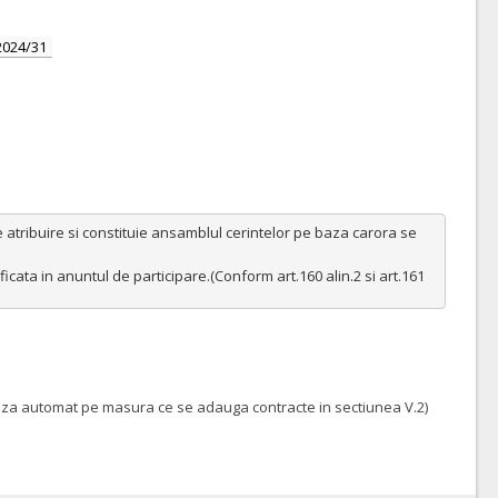
2024/31
atribuire si constituie ansamblul cerintelor pe baza carora se 
ficata in anuntul de participare.(Conform art.160 alin.2 si art.161 
eteaza automat pe masura ce se adauga contracte in sectiunea V.2)