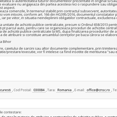
tatea si autenticitatea tuturor documentelor prezentate în original si/sau 
 evaluare nu angajeaza din partea acesteia nici o raspundere sau obligatie
t aspect.

reaza comenzile, în termenul stabilit prin contractul subsecvent, autoritatea 
si vom intocmi, conform art. 166 din HG395/2016, documentul constatator pe
 iar pe viitor, in situatia neindeplinirii obligatiilor contractuale, excludere
itate de achizitii publice centralizate, precum si Ordinul 658/2013 pentr
ti pt parcul auto, pentru care se organizeaza proceduri de achizitie centraliz
de achizitii publice centralizate la MS, dupa finalizarea procedurilor de ach
ia de atribuire si constituie ansamblul cerinţelor pe baza cărora se elabor
a Bihor

are, caietului de sarcini sau altor documente complementare, prin trimiterea 
atie/prestare/executie, vor fi intelese ca fiind insotite de mentiunea ”sau e
curesti
,
Cod Postal:
030084
,
Tara:
Romania
,
E-mail:
office@cnsc.ro
,
Te
de contestare: