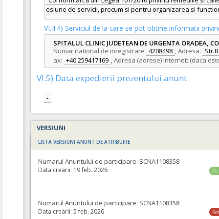
Conform art.8 din Legea 101/2016 privind remediile si caile 
esiune de servicii, precum si pentru organizarea si funct
VI.4.4) Serviciul de la care se pot obtine informatii pri
SPITALUL CLINIC JUDETEAN DE URGENTA ORADEA, C
Numar national de inregistrare
4208498
,
Adresa:
Str.R
ax:
+40 259417169
,
Adresa (adrese) Internet: (daca est
VI.5) Data expedierii prezentului anunt
-
VERSIUNI
LISTA VERSIUNI ANUNT DE ATRIBUIRE
Numarul Anuntului de participare:
SCNA1108358
Data crearii:
19 feb. 2026
Pu
Numarul Anuntului de participare:
SCNA1108358
Data crearii:
5 feb. 2026
Re