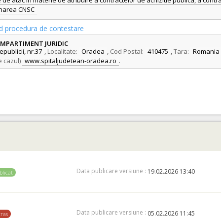
de atac în materie de atribuire a contractelor de achizitie publica, a contra
ionarea CNSC
vind procedura de contestare
OMPARTIMENT JURIDIC
epublicii, nr.37
,
Localitate:
Oradea
,
Cod Postal:
410475
,
Tara:
Romania
e cazul)
www.spitaljudetean-oradea.ro
.
Data publicare versiune :
19.02.2026 13:40
blicat
Data publicare versiune :
05.02.2026 11:45
tras