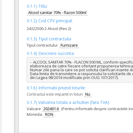
II.1.1) Titlu:
Alcool sanitar 70% - flacon 500ml
II.1.2) Cod CPV principal:
24322500-2 Alcool (Rev.2)
II.1.3) Tipul contractului
Tipul contractului:
Furnizare
II.1.4) Descriere succinta:
-  ALCOOL SANITAR 70% - FLACON 500 ML, conform specificati
elaboreaza de catre fiecare ofertant propunerea tehnica.
Numar zile pana la care se pot solicita clarificari inainte d
Data limita de transmitere a raspunsului la solicitarile de c
din Legea 98/2016 modificate prin OUG 107/2017).
II.1.6) Informatii privind loturile:
Contractul este impartit in loturi
Nu
II.1.7) Valoarea totala a achizitiei (fara TVA)
Valoare
202401.6
(Pentru informatii despre contractele in
Moneda:
RON
.