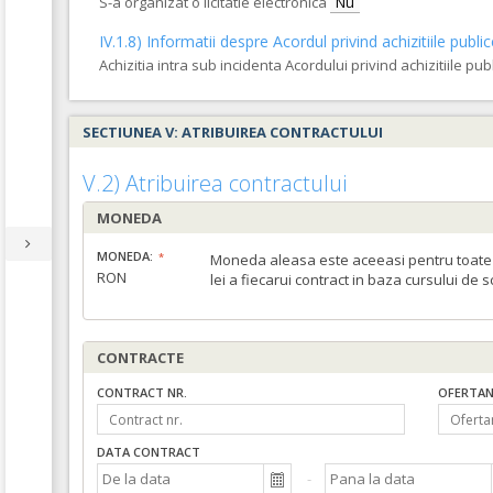
S-a organizat o licitatie electronica
Nu
IV.1.8) Informatii despre Acordul privind achizitiile publi
Achizitia intra sub incidenta Acordului privind achizitiile pub
SECTIUNEA V: ATRIBUIREA CONTRACTULUI
V.2) Atribuirea contractului
MONEDA
MONEDA:
Moneda aleasa este aceeasi pentru toate c
RON
lei a fiecarui contract in baza cursului de 
CONTRACTE
CONTRACT NR.
OFERTAN
DATA CONTRACT