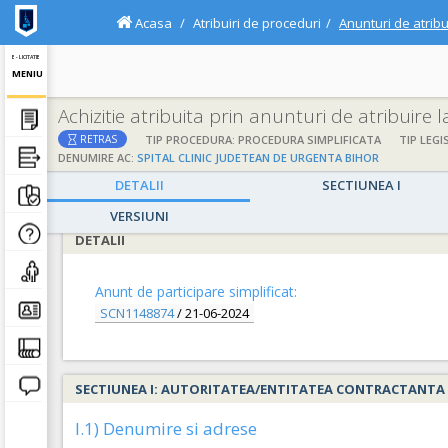
Acasa
Atribuiri de proceduri
Anunturi de atribu
E - LICITATIE
MENIU
Achizitie atribuita prin anunturi de atribuire 
;
;
TIP PROCEDURA: PROCEDURA SIMPLIFICATA
TIP LEGI
RETRAS
DENUMIRE AC:
SPITAL CLINIC JUDETEAN DE URGENTA BIHOR
DETALII
SECTIUNEA I
VERSIUNI
DETALII
Anunt de participare simplificat:
SCN1148874
/
21-06-2024
SECTIUNEA I: AUTORITATEA/ENTITATEA CONTRACTANTA
I.1) Denumire si adrese