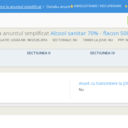
ire la anuntul simplificat
Detaliu anunt
INREGISTRARE / RECUPERARE
la anuntul simplificat
Alcool sanitar 70% - flacon 5
SLATIE: LEGEA NR. 98/23.05.2016
SECTORIALE: NU
TRIMIS LA JOUE: NU
PPP: 
SECTIUNEA II
SECTIUNEA IV
Anunt cu transmitere la JO
Nu