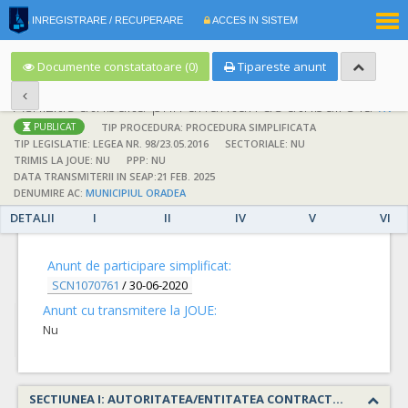
|
INREGISTRARE / RECUPERARE
ACCES IN SISTEM
RO
EN
Documente constatatoare (0)
Tipareste anunt
Achizitie atribuita prin anunturi de atribuire la anuntul simplificat
;
;
TIP PROCEDURA: PROCEDURA SIMPLIFICATA
PUBLICAT
TIP LEGISLATIE: LEGEA NR. 98/23.05.2016
SECTORIALE: NU
TRIMIS LA JOUE: NU
PPP: NU
DATA TRANSMITERII IN SEAP:21 FEB. 2025
DENUMIRE AC:
MUNICIPIUL ORADEA
DETALII
I
II
IV
V
VI
DETALII
Anunt de participare simplificat:
SCN1070761
/
30-06-2020
Anunt cu transmitere la JOUE:
Nu
SECTIUNEA I: AUTORITATEA/ENTITATEA CONTRACTANTA