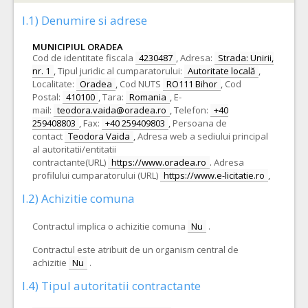
I.1) Denumire si adrese
MUNICIPIUL ORADEA
Cod de identitate fiscala
4230487
,
Adresa:
Strada: Unirii,
nr. 1
,
Tipul juridic al cumparatorului:
Autoritate locală
,
Localitate:
Oradea
,
Cod NUTS
RO111 Bihor
,
Cod
Postal:
410100
,
Tara:
Romania
,
E-
mail:
teodora.vaida@oradea.ro
,
Telefon:
+40
259408803
,
Fax:
+40 259409803
,
Persoana de
contact
Teodora Vaida
,
Adresa web a sediului principal
al autoritatii/entitatii
contractante(URL)
https://www.oradea.ro
.
Adresa
profilului cumparatorului (URL)
https://www.e-licitatie.ro
,
I.2) Achizitie comuna
Contractul implica o achizitie comuna
Nu
.
Contractul este atribuit de un organism central de
achizitie
Nu
.
I.4) Tipul autoritatii contractante