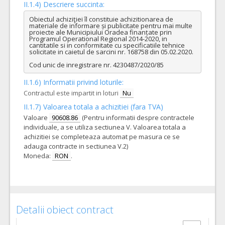
II.1.4) Descriere succinta:
Obiectul achiziţiei îl constituie achizitionarea de 
materiale de informare și publicitate pentru mai multe 
proiecte ale Municipiului Oradea finanțate prin 
Programul Operational Regional 2014-2020, in 
cantitatile si in conformitate cu specificatiile tehnice 
solicitate in caietul de sarcini nr. 168758 din 05.02.2020. 

Cod unic de inregistrare nr. 4230487/2020/85
II.1.6) Informatii privind loturile:
Contractul este impartit in loturi
Nu
II.1.7) Valoarea totala a achizitiei (fara TVA)
Valoare
90608.86
(Pentru informatii despre contractele
individuale, a se utiliza sectiunea V. Valoarea totala a
achizitiei se completeaza automat pe masura ce se
adauga contracte in sectiunea V.2)
Moneda:
RON
.
Detalii obiect contract