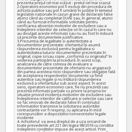
prezenta preţul cel mai scăzut - pretul cel mai scazut

2.Operatorii economici pot fi excluși din procedura de 
achiziții publice sau pot fi urmăriți în justiție în temeiul 
legislației naționale în cazuri grave de declarații false 
atunci când au completat DUAE sau, în general, atunci 
când au furnizat informațiile solicitate pentru 
verificarea absenței motivelor de excludere sau a 
îndeplinirii criteriilor de selecție ori în cazul în care nu 
au divulgat aceste informații sau nu au fost în măsură 
să prezinte documentele justificative.

3.Prezumția de legalitate si autenticitate a 
documentelor prezentate: ofertantul își asumă 
răspunderea exclusivă pentru legalitatea si 
autenticitatea tuturor documentelor prezentate în 
original, copie si/sau copie „conformă cu originalul” în 
vederea participării la procedură. În acest scop, 
analizarea de către comisia de evaluare a 
documentelor prezentate de ofertanți nu angajează 
din partea acesteia nicio răspundere sau obligație fată 
de acceptarea respectivelor documente ca fiind 
autentice sau legale și nu înlătură răspunderea 
exclusivă a ofertantului sub acest aspect. În acest 
sens, operatorii economici care, fie nu prezintă sau 
prezintă informații parțiale cu privire la propria lor 
situație privind incidența motivelor de excludere sau 
îndeplinirea criteriilor de calificare și selecție sau care 
se fac vinovați de declarații false în conținutul 
informațiilor transmise la solicitarea autorității 
contractante vor fi respinși, cu aplicarea în mod 
corespunzător a dispozițiilor/consecințelor legale 
incidente

4. Achizitorul  va avea dreptul de a uza oricand de 
toate prevederile art 221 din legea 98/2016 cu conditia 
indeplinirii conditiilor impuse de acest articol. Prim 