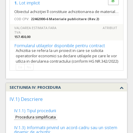
1.
Lot implicit
Obiectul achiziţiei îl constituie achizitionarea de materiale de informare și publicitate pentru mai multe proiecte ale Municipiului Oradea finanțate prin Programul Operational Regional 2014-2020, in cantitatile si in conformitate cu specificatiile tehnice solicitate in caietul de sarcini nr. 168758 din 05.02.2020. Aceste proiecte sunt: 1. Reabilitare termica blocuri de locuinte Brancoveanu 5A, P63, Q1/II, C4; 2. Reabilitare termica blocuri de locuinte G6; 3. Reabilitare termica blocuri de locuinte X21, X23, PB14, M7; 4. Reabilitare termica blocuri de locuinte PC82, PB81, PB83, PB74, P-ta Bucuresti 6/A 5. Reabilitare termica blocuri de locuinte X219, X220, PB118, Z15, AN7; 6. Reabilitare termica blocuri de locuinte PB126, PB127, PB128, AN122, AN123, AN124; 7. Reabilitare termica blocuri de locuinte PB146, PB147, PB138, PB131; 8. Reabilitare termica blocuri de locuinte PB135, PB136, PB137, PB139, PB140, PB141, PB142 9. Reabilitare termica blocuri de locuinte R119, AN121, AN120, PB17, AN4; 10. Reabilitare termica blocuri de locuinte PC129, PB130, PB132, PB133, PB134; 11. Reabilitare termica blocuri de locuinte Turn, parc Traian nr. 31; Termenul pana la care orice operator economic interesat are dreptul de a solicita clarificari sau informatii suplimentare in legatura cu documentatia de atribuire este de 7 zile inainte de data limita de depunere a ofertelor. Autoritatea contractanta va raspunde in mod clar si complet tuturor solicitarilor de clarificari in a 4-a zi inainte de data limita de depunere a ofertelor. Solicitarile de clarificari vor fi transmise in format editabil.
COD CPV:
22462000-6 Materiale publicitare (Rev.2)
VALOAREA ESTIMATA FARA
ATRIBUIT
TVA:
157.450,00
Formularul utilajelor disponibile pentru contract
Achizitia se refera la un proiect in care se solicita
operatorilor economici sa declare utilajele pe care le vor
utliza in derularea contractului (conform HG NR.342/2022)
Da
Nu
SECTIUNEA IV: PROCEDURA
IV.1) Descriere
IV.1.1) Tipul procedurii
Procedura simplificata
IV.1.3) Informatii privind un acord-cadru sau un sistem
dinamic de achizitii: