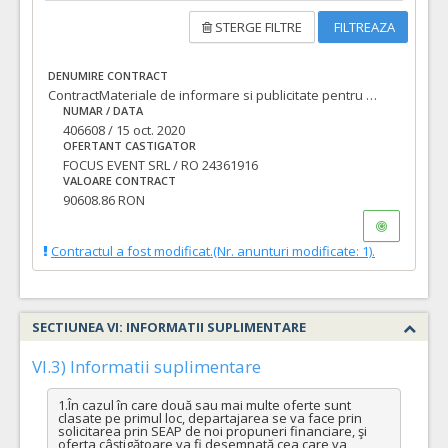
STERGE FILTRE
FILTREAZA
DENUMIRE CONTRACT
ContractMateriale de informare si publicitate pentru mai multe proiecte ale Municipiului Oradea
NUMAR / DATA
406608 / 15 oct. 2020
OFERTANT CASTIGATOR
FOCUS EVENT SRL / RO 24361916
VALOARE CONTRACT
90608.86 RON
Contractul a fost modificat.(Nr. anunturi modificate: 1).
SECTIUNEA VI: INFORMATII SUPLIMENTARE
VI.3) Informatii suplimentare
1.În cazul în care două sau mai multe oferte sunt 
clasate pe primul loc, departajarea se va face prin 
solicitarea prin SEAP de noi propuneri financiare, şi 
oferta câştigătoare va fi desemnată cea care va 