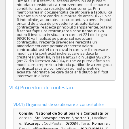
urmare, uzul efectiv al acestui articol nu va putea fi 
niciodata considerat ca  reprezentand o schimbare a 
condițiilor care au restricționat concurența. Prin 
mentionarea in documentatia de atribuire a faptului ca 
in situatia in care conditiile impuse de articolul 221  vor 
fi indeplinite, autoritatea contractanta va avea dreptul 
oricand de a uza de prevederile lui, autoritatea 
contractanta  respecta principiul transparentei, putand 
fi retinut faptul ca restrangerea concurentei nu va 
putea fi invocata in situatia in care art 221 din Legea 
98/2016 va fi aplicat pe parcursul executarii 
contractului. Prezenta prevedere rerezinta un 
amendament care permite cresterea valorii 
contractului  astfel ca in cazul in care vor fi necesare 
modificari la contractul incheiat care sa duca la 
cresterea valorii lui, in baza art 221 din Legea 98/2016 
(art 72 din Directiva 24/2014) nu se va putea afirma ca 
modificarea reprezinta intentia partilor de a renegocia 
contractul si ca alti competitori au fost privati de 
aceasta informatie pe care daca ar fi stiut o ar fi fost 
interesati in a licita.
VI.4) Proceduri de contestare
VI.4.1) Organismul de solutionare a contestatiilor
Consiliul National de Solutionare a Contestatiilor
Adresa:
Str. Stavropoleos nr. 6, sector 3
,
Localitat
e:
București
,
Cod Postal:
030084
,
Tara:
Romania
,
E-mail:
office@cnsc.ro
,
Telefon:
+40 213104641
,
F