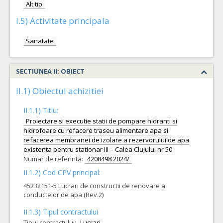
Alt tip
I.5) Activitate principala
Sanatate
SECTIUNEA II: OBIECT
II.1) Obiectul achizitiei
II.1.1) Titlu:
Proiectare si executie statii de pompare hidranti si
hidrofoare cu refacere traseu alimentare apa si
refacerea membranei de izolare a rezervorului de apa
existenta pentru stationar III – Calea Clujului nr 50
Numar de referinta:
4208498 2024/
II.1.2) Cod CPV principal:
45232151-5 Lucrari de constructii de renovare a
conductelor de apa (Rev.2)
II.1.3) Tipul contractului
Tipul contractului:
Lucrari