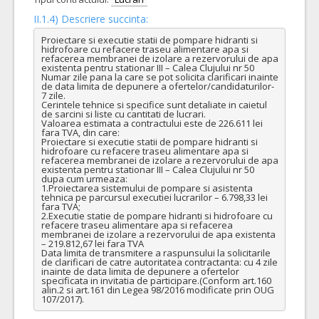
II.1.4) Descriere succinta:
Proiectare si executie statii de pompare hidranti si 
hidrofoare cu refacere traseu alimentare apa si 
refacerea membranei de izolare a rezervorului de apa 
existenta pentru stationar III – Calea Clujului nr 50

Numar zile pana la care se pot solicita clarificari inainte 
de data limita de depunere a ofertelor/candidaturilor- 
7 zile.

Cerintele tehnice si specifice sunt detaliate in caietul 
de sarcini si liste cu cantitati de lucrari.

Valoarea estimata a contractului este de 226.611 lei 
fara TVA, din care:

Proiectare si executie statii de pompare hidranti si 
hidrofoare cu refacere traseu alimentare apa si 
refacerea membranei de izolare a rezervorului de apa 
existenta pentru stationar III – Calea Clujului nr 50 
dupa cum urmeaza:

1.Proiectarea sistemului de pompare si asistenta 
tehnica pe parcursul executiei lucrarilor – 6.798,33 lei 
fara TVA;

2.Executie statie de pompare hidranti si hidrofoare cu 
refacere traseu alimentare apa si refacerea 
membranei de izolare a rezervorului de apa existenta 
– 219.812,67 lei fara TVA

Data limita de transmitere a raspunsului la solicitarile 
de clarificari de catre autoritatea contractanta: cu 4 zile 
inainte de data limita de depunere a ofertelor 
specificata in invitatia de participare.(Conform art.160 
alin.2 si art.161 din Legea 98/2016 modificate prin OUG 
107/2017).