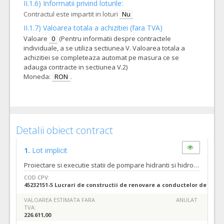
II.1.6) Informatii privind loturile:
Contractul este impartit in loturi
Nu
II.1.7) Valoarea totala a achizitiei (fara TVA)
Valoare
0
(Pentru informatii despre contractele
individuale, a se utiliza sectiunea V. Valoarea totala a
achizitiei se completeaza automat pe masura ce se
adauga contracte in sectiunea V.2)
Moneda:
RON
.
Detalii obiect contract
1.
Lot implicit
Proiectare si executie statii de pompare hidranti si hidrofoare cu refacere traseu alimentare apa si refacerea membranei de izolare a rezervorului de apa existenta pentru stationar III – Calea Clujului nr 50 Numar zile pana la care se pot solicita clarificari inainte de data limita de depunere a ofertelor/candidaturilor- 7 zile. Cerintele tehnice si specifice sunt detaliate in caietul de sarcini si liste cu cantitati de lucrari. Valoarea estimata a contractului este de 226.611 lei fara TVA, din care: Proiectare si executie statii de pompare hidranti si hidrofoare cu refacere traseu alimentare apa si refacerea membranei de izolare a rezervorului de apa existenta pentru stationar III – Calea Clujului nr 50 dupa cum urmeaza: 1.Proiectarea sistemului de pompare si asistenta tehnica pe parcursul executiei lucrarilor – 6.798,33 lei fara TVA; 2.Executie statie de pompare hidranti si hidrofoare cu refacere traseu alimentare apa si refacerea membranei de izolare a rezervorului de apa existenta – 219.812,67 lei fara TVA Durata/valabilitatea contractului - 120 zile de la data intrarii in vigoare a contractului, din care: *proiectare – 30 zile calendaristice de la comanda ferma’ *pregatirea documentatiei pentru avizare proiect – conform legislatiei in vigoare; *durata de executie a lucrarilor - 60 zile calendaristice de la primirea avizului pentru proiectul de executie. Garantia lucrarilor va fi de minim 24 luni de la data semnarii procesului verbal de receptie la terminarea lucrarilor. Data limita de transmitere a raspunsului la solicitarile de clarificari de catre autoritatea contractanta: cu 4 zile inainte de data limita de depunere a ofertelor specificata in invitatia de participare.(Conform art.160 alin.2 si art.161 din Legea 98/2016 modificate prin OUG 107/2017).
COD CPV:
45232151-5 Lucrari de constructii de renovare a conductelor de apa (
VALOAREA ESTIMATA FARA
ANULAT
TVA:
226.611,00