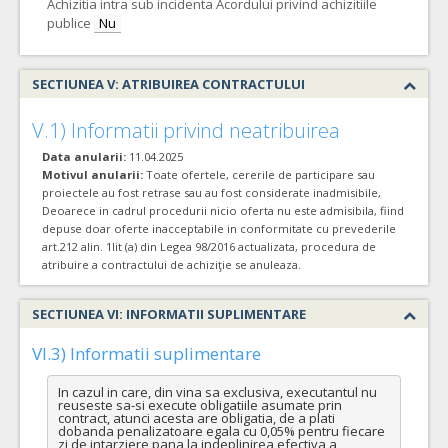
Achizitia intra sub incidenta Acordului privind achizitiile
publice
Nu
SECTIUNEA V: ATRIBUIREA CONTRACTULUI
V.1) Informatii privind neatribuirea
Data anularii:
11.04.2025
Motivul anularii:
Toate ofertele, cererile de participare sau
proiectele au fost retrase sau au fost considerate inadmisibile,
Deoarece in cadrul procedurii nicio oferta nu este admisibila, fiind
depuse doar oferte inacceptabile in conformitate cu prevederile
art.212 alin. 1lit (a) din Legea 98/2016 actualizata, procedura de
atribuire a contractului de achiziţie se anuleaza.
SECTIUNEA VI: INFORMATII SUPLIMENTARE
VI.3) Informatii suplimentare
In cazul in care, din vina sa exclusiva, executantul nu 
reuseste sa-si execute obligatiile asumate prin 
contract, atunci acesta are obligatia, de a plati  
dobanda penalizatoare egala cu 0,05% pentru fiecare 
zi de intarziere pana la indeplinirea efectiva a 