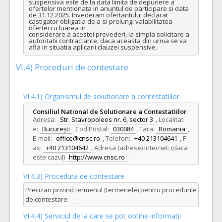
suspensiva este de la data limita de depunere a 
ofertelor mentionata in anuntul de participare si data 
de 31.12.2025. Invederam ofertantului declarat 
castigator obligatia de a-si prelungi valabilitatea 
ofertei cu luarea in

considerare a acestei prevederi, la simpla solicitare a 
autoritatii contractante, daca aceasta din urma se va 
afla in situatia aplicarii clauzei suspensive.
VI.4) Proceduri de contestare
VI.4.1) Organismul de solutionare a contestatiilor
Consiliul National de Solutionare a Contestatiilor
Adresa:
Str. Stavropoleos nr. 6, sector 3
,
Localitat
e:
București
,
Cod Postal:
030084
,
Tara:
Romania
,
E-mail:
office@cnsc.ro
,
Telefon:
+40 213104641
,
F
ax:
+40 213104642
,
Adresa (adrese) Internet: (daca
este cazul)
http://www.cnsc.ro
.
VI.4.3) Procedura de contestare
Precizari privind termenul (termenele) pentru procedurile
de contestare:
-
VI.4.4) Serviciul de la care se pot obtine informatii