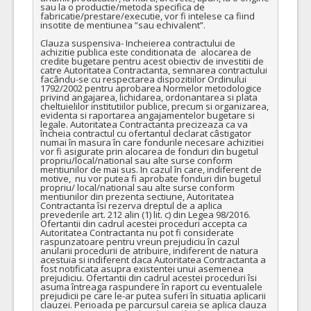
sau la o productie/metoda specifica de 
fabricatie/prestare/executie, vor fi intelese ca fiind 
insotite de mentiunea ”sau echivalent”.

Clauza suspensiva- Incheierea contractului de 
achizitie publica este conditionata de  alocarea de 
credite bugetare pentru acest obiectiv de investitii de 
catre Autoritatea Contractanta, semnarea contractului 
facându-se cu respectarea dispozitiilor Ordinului 
1792/2002 pentru aprobarea Normelor metodologice 
privind angajarea, lichidarea, ordonantarea si plata 
cheltuielilor institutiilor publice, precum si organizarea, 
evidenta si raportarea angajamentelor bugetare si 
legale. Autoritatea Contractanta precizeaza ca va 
încheia contractul cu ofertantul declarat câstigator 
numai în masura în care fondurile necesare achizitiei 
vor fi asigurate prin alocarea de fonduri din bugetul 
propriu/local/national sau alte surse conform 
mentiunilor de mai sus. In cazul în care, indiferent de 
motive,  nu vor putea fi aprobate fonduri din bugetul 
propriu/ local/national sau alte surse conform 
mentiunilor din prezenta sectiune, Autoritatea 
Contractanta îsi rezerva dreptul de a aplica 
prevederile art. 212 alin (1) lit. c) din Legea 98/2016. 
Ofertantii din cadrul acestei proceduri accepta ca 
Autoritatea Contractanta nu pot fi considerate 
raspunzatoare pentru vreun prejudiciu în cazul 
anularii procedurii de atribuire, indiferent de natura 
acestuia si indiferent daca Autoritatea Contractanta a 
fost notificata asupra existentei unui asemenea 
prejudiciu. Ofertantii din cadrul acestei proceduri îsi 
asuma întreaga raspundere în raport cu eventualele 
prejudicii pe care le-ar putea suferi în situatia aplicarii 
clauzei. Perioada pe parcursul careia se aplica clauza 