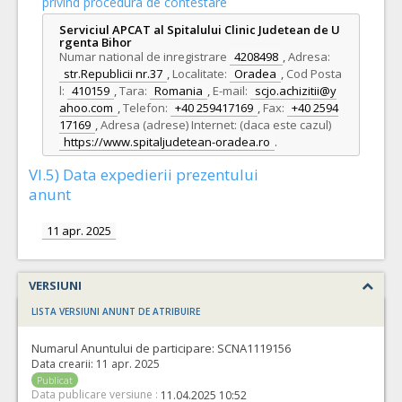
privind procedura de contestare
Serviciul APCAT al Spitalului Clinic Judetean de U
rgenta Bihor
Numar national de inregistrare
4208498
,
Adresa:
str.Republicii nr.37
,
Localitate:
Oradea
,
Cod Posta
l:
410159
,
Tara:
Romania
,
E-mail:
scjo.achizitii@y
ahoo.com
,
Telefon:
+40 259417169
,
Fax:
+40 2594
17169
,
Adresa (adrese) Internet: (daca este cazul)
https://www.spitaljudetean-oradea.ro
.
VI.5) Data expedierii prezentului
anunt
11 apr. 2025
VERSIUNI
LISTA VERSIUNI ANUNT DE ATRIBUIRE
Numarul Anuntului de participare:
SCNA1119156
Data crearii:
11 apr. 2025
Publicat
Data publicare versiune :
11.04.2025 10:52