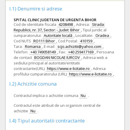
I.1) Denumire si adrese
SPITAL CLINIC JUDETEAN DE URGENTA BIHOR
Cod de identitate fiscala
4208498
,
Adresa:
Strada:
Republicii, nr. 37, Sector: -, Judet: Bihor
,
Tipul juridic al
cumparatorului:
Autoritate locală
,
Localitate:
Oradea
,
Cod NUTS
RO111 Bihor
,
Cod Postal:
410159
,
Tara:
Romania
,
E-mail:
scjo.achizitii@yahoo.com
,
Telefon:
+40 749058149
,
Fax:
+40 259417169
,
Persoana
de contact
BOGDAN NICOLAE IURCOV
,
Adresa web a
sediului principal al autoritatii/entitatii
contractante(URL)
https://www.e-licitatie.ro
.
Adresa
profilului cumparatorului (URL)
https://www.e-licitatie.ro
,
I.2) Achizitie comuna
Contractul implica o achizitie comuna
Nu
.
Contractul este atribuit de un organism central de
achizitie
Nu
.
I.4) Tipul autoritatii contractante