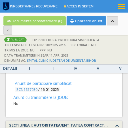
|
INREGISTRARE / RECUPERARE
ACCES IN SISTEM
RO
EN
Documente constatatoare (0)
Tipareste anunt
Achizitie atribuita prin anunturi de atribuire la anuntul simplificat
;
;
TIP PROCEDURA: PROCEDURA SIMPLIFICATA
PUBLICAT
TIP LEGISLATIE: LEGEA NR. 98/23.05.2016
SECTORIALE: NU
TRIMIS LA JOUE: NU
PPP: NU
DATA TRANSMITERII IN SEAP:11 APR. 2025
DENUMIRE AC:
SPITAL CLINIC JUDETEAN DE URGENTA BIHOR
DETALII
I
II
IV
V
VI
DETALII
Anunt de participare simplificat:
SCN1157930
/
16-01-2025
Anunt cu transmitere la JOUE:
Nu
SECTIUNEA I: AUTORITATEA/ENTITATEA CONTRACTANTA