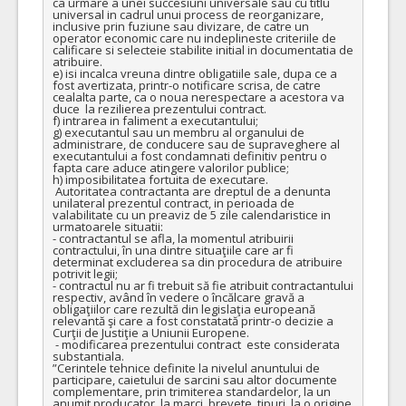
ca urmare a unei succesiuni universale sau cu titlu 
universal in cadrul unui process de reorganizare, 
inclusive prin fuziune sau divizare, de catre un 
operator economic care nu indeplineste criteriile de 
calificare si selecteie stabilite initial in documentatia de 
atribuire.

e) isi incalca vreuna dintre obligatiile sale, dupa ce a 
fost avertizata, printr-o notificare scrisa, de catre 
cealalta parte, ca o noua nerespectare a acestora va 
duce  la rezilierea prezentului contract.

f) intrarea in faliment a executantului; 

g) executantul sau un membru al organului de 
administrare, de conducere sau de supraveghere al 
executantului a fost condamnati definitiv pentru o 
fapta care aduce atingere valorilor publice;

h) imposibilitatea fortuita de executare.

 Autoritatea contractanta are dreptul de a denunta 
unilateral prezentul contract, in perioada de 
valabilitate cu un preaviz de 5 zile calendaristice in 
urmatoarele situatii:

- contractantul se afla, la momentul atribuirii 
contractului, în una dintre situaţiile care ar fi 
determinat excluderea sa din procedura de atribuire 
potrivit legii;

- contractul nu ar fi trebuit să fie atribuit contractantului 
respectiv, având în vedere o încălcare gravă a 
obligaţiilor care rezultă din legislaţia europeană 
relevantă şi care a fost constatată printr-o decizie a 
Curţii de Justiţie a Uniunii Europene.	

 - modificarea prezentului contract  este considerata 
substantiala.

”Cerintele tehnice definite la nivelul anuntului de 
participare, caietului de sarcini sau altor documente 
complementare, prin trimiterea standardelor, la un 
anumit producator, la marci, brevete, tipuri, la o origine 