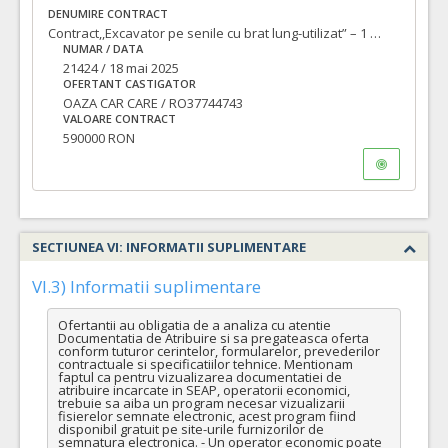
DENUMIRE CONTRACT
Contract,,Excavator pe senile cu brat lung-utilizat” – 1 buc
NUMAR / DATA
21424 / 18 mai 2025
OFERTANT CASTIGATOR
OAZA CAR CARE / RO37744743
VALOARE CONTRACT
590000 RON
SECTIUNEA VI: INFORMATII SUPLIMENTARE
VI.3) Informatii suplimentare
Ofertantii au obligatia de a analiza cu atentie 
Documentatia de Atribuire si sa pregateasca oferta 
conform tuturor cerintelor, formularelor, prevederilor 
contractuale si specificatiilor tehnice. Mentionam 
faptul ca pentru vizualizarea documentatiei de 
atribuire incarcate in SEAP, operatorii economici, 
trebuie sa aiba un program necesar vizualizarii 
fisierelor semnate electronic, acest program fiind 
disponibil gratuit pe site-urile furnizorilor de 
semnatura electronica. - Un operator economic poate 