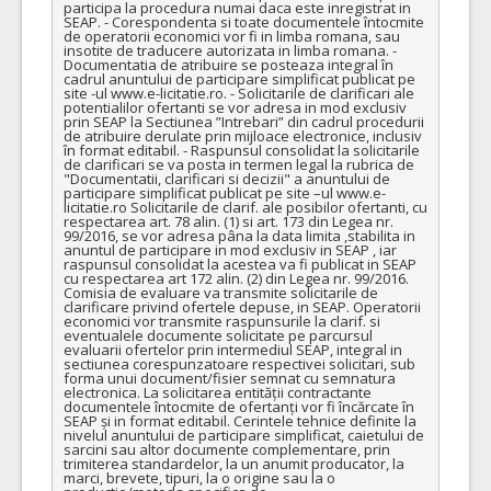
participa la procedura numai daca este inregistrat in 
SEAP. - Corespondenta si toate documentele întocmite 
de operatorii economici vor fi in limba romana, sau 
insotite de traducere autorizata in limba romana. - 
Documentatia de atribuire se posteaza integral în 
cadrul anuntului de participare simplificat publicat pe 
site -ul www.e-licitatie.ro. - Solicitarile de clarificari ale 
potentialilor ofertanti se vor adresa in mod exclusiv 
prin SEAP la Sectiunea ”Intrebari” din cadrul procedurii 
de atribuire derulate prin mijloace electronice, inclusiv 
în format editabil. - Raspunsul consolidat la solicitarile 
de clarificari se va posta in termen legal la rubrica de 
"Documentatii, clarificari si decizii" a anuntului de 
participare simplificat publicat pe site –ul www.e-
licitatie.ro Solicitarile de clarif. ale posibilor ofertanti, cu 
respectarea art. 78 alin. (1) si art. 173 din Legea nr. 
99/2016, se vor adresa pâna la data limita ,stabilita in 
anuntul de participare in mod exclusiv in SEAP , iar 
raspunsul consolidat la acestea va fi publicat in SEAP 
cu respectarea art 172 alin. (2) din Legea nr. 99/2016. 
Comisia de evaluare va transmite solicitarile de 
clarificare privind ofertele depuse, in SEAP. Operatorii 
economici vor transmite raspunsurile la clarif. si 
eventualele documente solicitate pe parcursul 
evaluarii ofertelor prin intermediul SEAP, integral in 
sectiunea corespunzatoare respectivei solicitari, sub 
forma unui document/fisier semnat cu semnatura 
electronica. La solicitarea entității contractante 
documentele întocmite de ofertanți vor fi încărcate în 
SEAP și in format editabil. Cerintele tehnice definite la 
nivelul anuntului de participare simplificat, caietului de 
sarcini sau altor documente complementare, prin 
trimiterea standardelor, la un anumit producator, la 
marci, brevete, tipuri, la o origine sau la o 