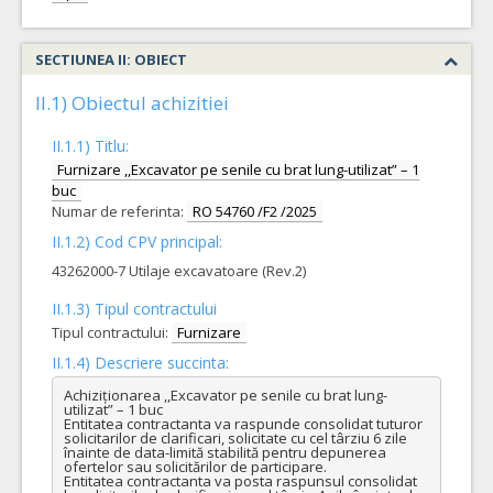
SECTIUNEA II: OBIECT
II.1) Obiectul achizitiei
II.1.1) Titlu:
Furnizare ,,Excavator pe senile cu brat lung-utilizat” – 1
buc
Numar de referinta:
RO 54760 /F2 /2025
II.1.2) Cod CPV principal:
43262000-7 Utilaje excavatoare (Rev.2)
II.1.3) Tipul contractului
Tipul contractului:
Furnizare
II.1.4) Descriere succinta:
Achiziționarea ,,Excavator pe senile cu brat lung-
utilizat” – 1 buc

Entitatea contractanta va raspunde consolidat tuturor 
solicitarilor de clarificari, solicitate cu cel târziu 6 zile 
înainte de data-limită stabilită pentru depunerea 
ofertelor sau solicitărilor de participare. 

Entitatea contractanta va posta raspunsul consolidat 