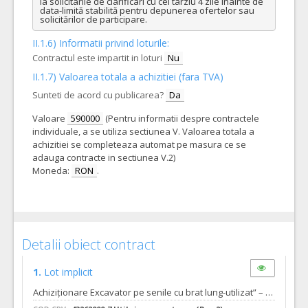
la solicitarile de clarificari cu cel târziu 4 zile înainte de 
data-limită stabilită pentru depunerea ofertelor sau 
solicitărilor de participare.
II.1.6) Informatii privind loturile:
Contractul este impartit in loturi
Nu
II.1.7) Valoarea totala a achizitiei (fara TVA)
Sunteti de acord cu publicarea?
Da
Valoare
590000
(Pentru informatii despre contractele
individuale, a se utiliza sectiunea V. Valoarea totala a
achizitiei se completeaza automat pe masura ce se
adauga contracte in sectiunea V.2)
Moneda:
RON
.
Detalii obiect contract
1.
Lot implicit
Achiziționare Excavator pe senile cu brat lung-utilizat” – 1 buc Având în vedere complexitatea lucrarilor de intretinere a bazinelor de imbogatire din cadrul Sectorului Apa-Productie situate pe malul drept stang al Crisului Repede este necesara achizitia unui excavator pe senile cu brat lung care sa permita curatarea acestora.