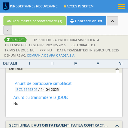
|
INREGISTRARE / RECUPERARE
ACCES IN SISTEM
RO
EN
Documente constatatoare (1)
Tipareste anunt
Achizitie atribuita prin anunturi de atribuire la anuntul simplificat
;
;
TIP PROCEDURA: PROCEDURA SIMPLIFICATA
PUBLICAT
TIP LEGISLATIE: LEGEA NR. 99/23.05.2016
SECTORIALE: DA
TRIMIS LA JOUE: NU
PPP: NU
DATA TRANSMITERII IN SEAP:3 IUN. 2025
DENUMIRE AC:
COMPANIA DE APA ORADEA S.A.
DETALII
I
II
IV
V
VI
DETALII
Anunt de participare simplificat:
SCN1161392
/
14-04-2025
Anunt cu transmitere la JOUE:
Nu
SECTIUNEA I: AUTORITATEA/ENTITATEA CONTRACTANTA