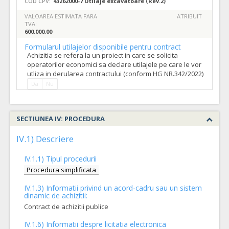
COD CPV:
43262000-7 Utilaje excavatoare (Rev.2)
VALOAREA ESTIMATA FARA
ATRIBUIT
TVA:
600.000,00
Formularul utilajelor disponibile pentru contract
Achizitia se refera la un proiect in care se solicita
operatorilor economici sa declare utilajele pe care le vor
utliza in derularea contractului (conform HG NR.342/2022)
Da
Nu
SECTIUNEA IV: PROCEDURA
IV.1) Descriere
IV.1.1) Tipul procedurii
Procedura simplificata
IV.1.3) Informatii privind un acord-cadru sau un sistem
dinamic de achizitii:
Contract de achizitii publice
IV.1.6) Informatii despre licitatia electronica