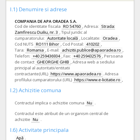
I.1) Denumire si adrese
COMPANIA DE APA ORADEA S.A.
Cod de identitate fiscala
RO 54760
,
Adresa:
Strada:
Zamfirescu Duiliu, nr. 3
,
Tipul juridic al
cumparatorului:
Autoritate locală
,
Localitate:
Oradea
,
Cod NUTS
RO111 Bihor
,
Cod Postal:
410202
,
Tara:
Romania
,
E-mail:
achizitii.publice@apaoradea.ro
,
Telefon:
+40 259436934
,
Fax:
+40 259432576
,
Persoana
de contact
GHEORGHE GHIB
,
Adresa web a sediului
principal al autoritatii/entitatii
contractante(URL)
https://www.apaoradea.ro
.
Adresa
profilului cumparatorului (URL)
https://www.e-licitatie.ro
,
I.2) Achizitie comuna
Contractul implica o achizitie comuna
Nu
.
Contractul este atribuit de un organism central de
achizitie
Nu
.
I.6) Activitate principala
Apă
.