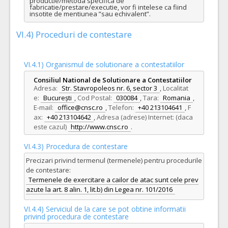
productie/metoda specifica de 
fabricatie/prestare/executie, vor fi intelese ca fiind 
insotite de mentiunea ”sau echivalent”.
VI.4) Proceduri de contestare
VI.4.1) Organismul de solutionare a contestatiilor
Consiliul National de Solutionare a Contestatiilor
Adresa:
Str. Stavropoleos nr. 6, sector 3
,
Localitat
e:
București
,
Cod Postal:
030084
,
Tara:
Romania
,
E-mail:
office@cnsc.ro
,
Telefon:
+40 213104641
,
F
ax:
+40 213104642
,
Adresa (adrese) Internet: (daca
este cazul)
http://www.cnsc.ro
.
VI.4.3) Procedura de contestare
Precizari privind termenul (termenele) pentru procedurile
de contestare:
Termenele de exercitare a cailor de atac sunt cele prev
azute la art. 8 alin. 1, lit.b) din Legea nr. 101/2016
VI.4.4) Serviciul de la care se pot obtine informatii
privind procedura de contestare